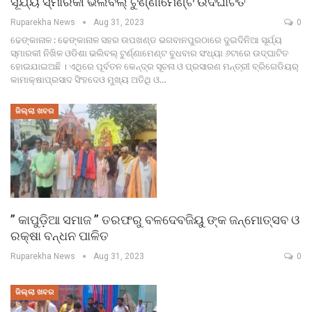
ସୂର୍ଯ୍ୟ ସ୍ମାରକୀ ଭଲିବଲ୍ ଟୁର୍ଣ୍ଣାମେଣ୍ଟ ଉଦଘାଟିତ
Ruparekha News
Aug 31, 2023
0
ଢେଙ୍କାନାଳ : ଢେଙ୍କାନାଳ ସହର ଉପଖଣ୍ଡ ଭଗବାନପୁରଠାରେ ଦୁଇଦିନିଆ ସୂର୍ଯ୍ୟ
ସ୍ମାରକୀ ନିଖିଳ ଓଡିଶା ଭଲିବଲ୍ ଟୁର୍ଣ୍ଣାମେଣ୍ଟ ବୁଧବାର ସଂଧ୍ୟା ୬ଟାରେ ଉଦ୍ଘାଟିତ
ହୋଇଯାଇଅଛି । ଏଥିରେ ପୂର୍ବତନ କେନ୍ଦ୍ର ସୂଚନା ଓ ପ୍ରସାରଣ ମନ୍ତ୍ରୀ ବ୍ରିଗେଡିୟର୍
କାମାକ୍ଷାପ୍ରସାଦ ସିଂହଦେଓ ମୁଖ୍ୟ ଅତିଥି ଓ…
ଜିଲ୍ଲା ଖବର
” କାପୁଡ଼ିଆ ସମାଜ ” ତରଫରୁ ବଳଦେବଜିୟୁ ଙ୍କ ଜନ୍ମୋତ୍ସବ ଓ
ରକ୍ଷା ବନ୍ଧନ ପାଳିତ
Ruparekha News
Aug 31, 2023
0
ଜିଲ୍ଲା ଖବର