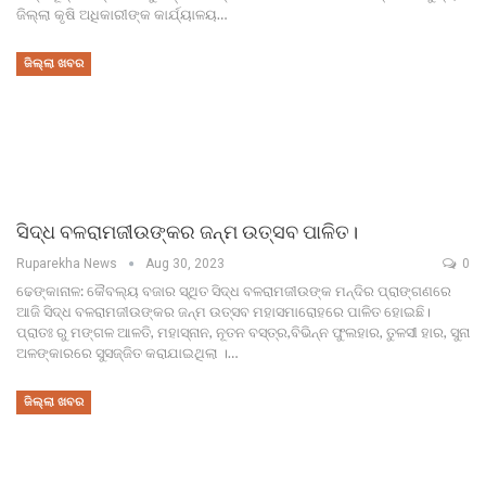
ଜିଲ୍ଲା କୃଷି ଅଧିକାରୀଙ୍କ କାର୍ଯ୍ୟାଳୟ…
ଜିଲ୍ଲା ଖବର
ସିଦ୍ଧ ବଳରାମଜୀଉଙ୍କର ଜନ୍ମ ଉତ୍ସବ ପାଳିତ।
Ruparekha News
Aug 30, 2023
0
ଢେଙ୍କାନାଳ: କୈବଲ୍ୟ ବଜାର ସ୍ଥିତ ସିଦ୍ଧ ବଳରାମଜୀଉଙ୍କ ମନ୍ଦିର ପ୍ରାଙ୍ଗଣରେ
ଆଜି ସିଦ୍ଧ ବଳରାମଜୀଉଙ୍କର ଜନ୍ମ‌‌‌ ଉତ୍ସବ ମହାସମାରୋହରେ ପାଳିତ ହୋଇଛି।
ପ୍ରାତଃ ରୁ ମଙ୍ଗଳ ଆଳତି, ମହାସ୍ନାନ, ନୂତନ ବସ୍ତ୍ର,ବିଭିନ୍ନ ଫୁଲହାର, ତୁଳସୀ ହାର, ସୁନା
ଅଳଙ୍କାରରେ ସୁସଜ୍ଜିତ କରାଯାଇଥିଲା ।…
ଜିଲ୍ଲା ଖବର