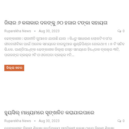
ଜିଲାର ୬ କଳାକାର ଦଳଙ୍କୁ ୬୦ ହଜାର ଟଙ୍କା ସହାୟତା
Ruparekha News
Aug 30, 2023
0
ଢେଙ୍କାନାଳ : ରାଜନୀତି ଜୁଆଡେ ଯାଉଛି ଯାଉ । କିନ୍ତୁ ସାଧାରଣ ଲୋକଟିଏ ତା'ର
ଜୀବନଜୀବିକା ପାଇଁ ଅନେକ ସମୟରେ ବାରଦୁଆର ଶୁଣ୍ଢିପିଣ୍ଡା ହୋଇଥାଏ । ୫-ଟି ସଚିବ
ଭି.କେ. ପାଣ୍ଡିଆନ୍ଙ୍କ ଢେଙ୍କାନାଳ ଜିଲ୍ଲା ଗସ୍ତ ସମୟରେ ହିନେ୍ଦାଳ ବ୍ଲକ୍ର ୩ଟି,
ପରଜଙ୍ଗ ବ୍ଲକ୍ର ୨ଟି ଓ ଓଡାପଡା ବ୍ଲକ୍ର ୧ଟି…
ଜିଲ୍ଲା ଖବର
ହୁ୍ୟସିଲ୍ ମାଧ୍ୟମରେ ସୃଙ୍ଖଳିତ କରାଯାଇପାରେ
Ruparekha News
Aug 30, 2023
0
ଢେଙ୍କାନାଳ: ଜିଲ୍ଲା ଶିକ୍ଷା କାର୍ଯ୍ୟାଳୟ ସମ୍ମିଳନୀ କକ୍ଷ ଠାରେ ଜିଲ୍ଲା ଶିକ୍ଷା