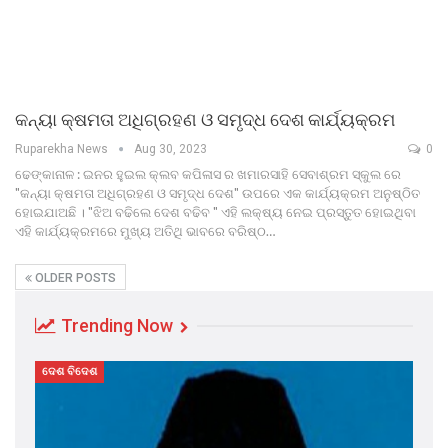
କନ୍ୟା କ୍ଷମତା ଅଧିଗ୍ରହଣ ଓ ସମୃଦ୍ଧ ଦେଶ କାର୍ଯ୍ୟକ୍ରମ
Ruparekha News
Aug 30, 2023
0
ଢେଙ୍କାନାଳ : ଇନର ହୁଇଲ କ୍ଲବ କପିଳାସ ର ଖମାରସାହି ସେବାଶ୍ରମ ସ୍କୁଲ ରେ
"କନ୍ୟା କ୍ଷମତା ଅଧିଗ୍ରହଣ ଓ ସମୃଦ୍ଧ ଦେଶ" ଉପରେ ଏକ କାର୍ଯ୍ୟକ୍ରମ ଅନୁଷ୍ଠିତ
ହୋଇଯାଅଛି । "ଝିଅ ବଢିଲେ ଦେଶ ବଢିବ " ଏହି ଲକ୍ଷ୍ୟ ନେଇ ପ୍ରସ୍ତୁତ ହୋଇଥିବା
ଏହି କାର୍ଯ୍ୟକ୍ରମରେ ମୁଖ୍ୟ ଅତିଥି ଭାବରେ ବରିଷ୍ଠ…
OLDER POSTS
Trending Now
ଦେଶ ବିଦେଶ