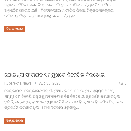
ଅଧିକାରୀ ବିନିତା ସେନାପତିଙ୍କ ସଭାପତିତ୍ୱରେ ବାର୍ଷିକ କାର୍ଯ୍ୟକାରିଣୀ ବୈଠକ
ଅନୁଷ୍ଠିତ ହୋଇଯାଇଛି । ବିଦ୍ୟାଳୟରେ ଶାରୀରିକ ଶିକ୍ଷା ଶିକ୍ଷକମାନଙ୍କର
କର୍ତ୍ତବ୍ୟ ବିଦ୍ୟାଳୟ ଆରମ୍ଭରୁ ଶେଷ ପର୍ଯ୍ୟନ୍ତ…
ଜିଲ୍ଲା ଖବର
ଯୋରନ୍ଦା ପଂଚାୟତ ସମ୍ମୁଖରେ ବିଜେପିର ବିକ୍ଷୋଭ
Ruparekha News
Aug 30, 2023
0
ଢେଙ୍କାନାଳ : ଢେଙ୍କାନାଳ ଜିଲା ଗଁନ୍ଦିଆ ବ୍ଲକର ଯୋରନ୍ଦା ପଞ୍ଚାୟତ ଅଫିସ୍
ସମ୍ମୁଖରେ ବିଜେପି ପକ୍ଷରୁ ମଙ୍ଗଳବାର ଦିନ ବିକ୍ଷୋଭ ପ୍ରଦର୍ଶନ କରାଯାଇଥିଲା।
ଦୁର୍ନୀତି, ଭଷ୍ଟାଚାର, ବଂଶବାଦ,ବ୍ୟାପକ ପିସି କାରବାର ବିରୋଧରେ ବିଜେପିର ବିକ୍ଷୋଭ
ପ୍ରଦର୍ଶନ କରାଯାଇଥିଲା। ମୋଦି ସରକାର ଓଡ଼ିଶାକୁ…
ଜିଲ୍ଲା ଖବର