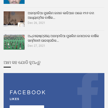
ଅହମ୍ମଦିଆ ମୁସଲିମ ଜମାତ କାଦିଆନ ଠାରେ ୧୨୬ ତମ
ଆଧ୍ୟାତ୍ମିକ ବାର୍ଷିକ…
Dec 26, 2021
ଅନ୍ତଃରାଷ୍ଟ୍ରୀୟ ଅହମ୍ମଦିଆ ମୁସଲିମ ଜମାଅତର ବାର୍ଷିକ
ସମ୍ମିଳନୀ ପାରସ୍ପରିକ…
Dec 27, 2021
ଆମ ସହ ଯୋଡି ହୁଅନ୍ତୁ
FACEBOOK
LIKES