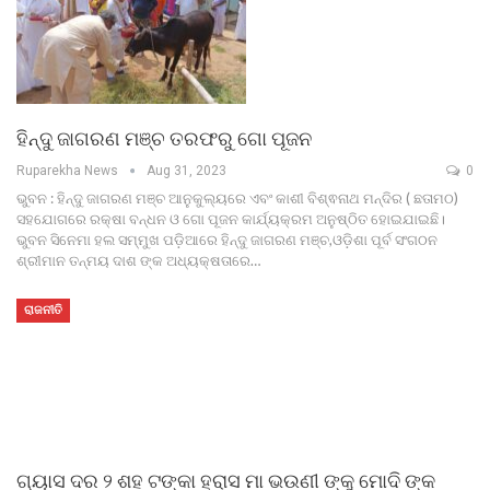
ହିନ୍ଦୁ ଜାଗରଣ ମଞ୍ଚ ତରଫରୁ ଗୋ ପୂଜନ
Ruparekha News
Aug 31, 2023
0
ଭୁବନ : ହିନ୍ଦୁ ଜାଗରଣ ମଞ୍ଚ ଆନୁକୁଲ୍ୟରେ ଏବଂ କାଶୀ ବିଶ୍ଵନାଥ ମନ୍ଦିର ( ଛତାମଠ)
ସହଯୋଗରେ ରକ୍ଷା ବନ୍ଧନ ଓ ଗୋ ପୂଜନ କାର୍ଯ୍ୟକ୍ରମ ଅନୁଷ୍ଠିତ ହୋଇଯାଇଛି।
ଭୁବନ ସିନେମା ହଲ ସମ୍ମୁଖ ପଡ଼ିଆରେ ହିନ୍ଦୁ ଜାଗରଣ ମଞ୍ଚ,ଓଡ଼ିଶା ପୂର୍ବ ସଂଗଠନ
ଶ୍ରୀମାନ ତନ୍ମୟ ଦାଶ ଙ୍କ ଅଧ୍ୟକ୍ଷତାରେ…
ରାଜନୀତି
ଗ୍ୟାସ ଦର ୨ ଶହ ଟଙ୍କା ହ୍ରାସ ମା ଭଉଣୀ ଙ୍କୁ ମୋଦି ଙ୍କ