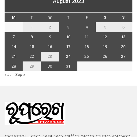
August 2023
M
T
W
T
F
S
S
1
2
3
4
5
6
7
8
9
10
11
12
13
14
15
16
17
18
19
20
21
22
23
24
25
26
27
28
29
30
31
« Jul
Sep »
ରୂପରେଖ ନ୍ୟଜ. ଏହା ଏକ ମାସିକ ଖବର କାଗଜ ଭାବରେ