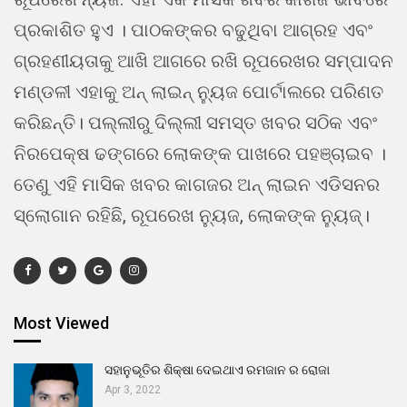
ପ୍ରକାଶିତ ହୁଏ । ପାଠକଙ୍କର ବଢୁଥିବା ଆଗ୍ରହ ଏବଂ
ଗ୍ରହଣୀୟତାକୁ ଆଖି ଆଗରେ ରଖି ରୂପରେଖର ସମ୍ପାଦନ
ମଣ୍ଡଳୀ ଏହାକୁ ଅନ୍ ଲାଇନ୍ ନ୍ୟୁଜ ପୋର୍ଟାଲରେ ପରିଣତ
କରିଛନ୍ତି। ପଲ୍ଲୀରୁ ଦିଲ୍ଲୀ ସମସ୍ତ ଖବର ସଠିକ ଏବଂ
ନିରପେକ୍ଷ ଢଙ୍ଗରେ ଲୋକଙ୍କ ପାଖରେ ପହଞ୍ଚାଇବ ।
ତେଣୁ ଏହି ମାସିକ ଖବର କାଗଜର ଅନ୍ ଲାଇନ ଏଡିସନର
ସ୍ଲୋଗାନ ରହିଛି, ରୂପରେଖ ନ୍ୟୁଜ, ଲୋକଙ୍କ ନ୍ୟୁଜ୍।
Most Viewed
ସହାନୁଭୂତିର ଶିକ୍ଷା ଦେଇଥାଏ ରମଜାନ ର ରୋଜା
Apr 3, 2022