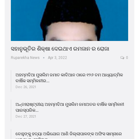
ସହାନୁଭୂତିର ଶିକ୍ଷା ଦେଇଥାଏ ରମଜାନ ର ରୋଜା
Ruparekha News
Apr 3, 2022
0
ଅହମ୍ମଦିଆ ମୁସଲିମ ଜମାତ କାଦିଆନ ଠାରେ ୧୨୬ ତମ ଆଧ୍ୟାତ୍ମିକ
ବାର୍ଷିକ ସମ୍ମିଳନୀର…
Dec 26, 2021
ଅନ୍ତଃରାଷ୍ଟ୍ରୀୟ ଅହମ୍ମଦିଆ ମୁସଲିମ ଜମାଅତର ବାର୍ଷିକ ସମ୍ମିଳନୀ
ପାରସ୍ପରିକ…
Dec 27, 2021
ବୋହୁଙ୍କୁ ହତ୍ୟା ଅଭିଯୋଗ ଆଣି ଜିଲ୍ଲାପାଳଙ୍କ ଅଫିସ ସାମ୍ନାରେ