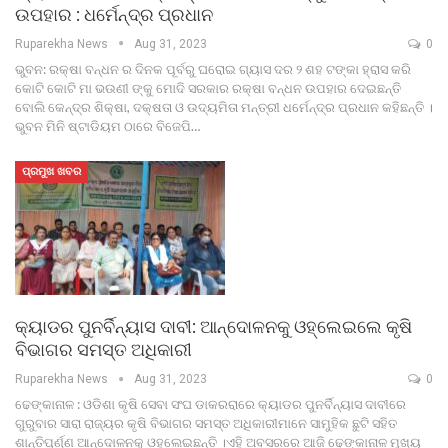
ଉପହାର : ଧର୍ମେନ୍ଦ୍ର ପ୍ରଧାନ
Ruparekha News
Aug 31, 2023
0
ଭୁବନ: ରକ୍ଷା ବନ୍ଧନ ର ଦିନକ ପୂର୍ବରୁ ଘରୋଇ ଗ୍ୟାସ ଦର ୨ ଶହ ଟଙ୍କା ହ୍ରାସ କରି
କୋଟି କୋଟି ମା ଭଉଣୀ ଙ୍କୁ ମୋଦି ସରକାର ରକ୍ଷା ବନ୍ଧନ ଉପହାର ଦେଇଛନ୍ତି
ବୋଲି କେନ୍ଦ୍ର ଶିକ୍ଷା, ଦକ୍ଷତା ଓ ଉଦ୍ୟମିତା ମନ୍ତ୍ରୀ ଧର୍ମେନ୍ଦ୍ର ପ୍ରଧାନ କହିଛନ୍ତି ।
ଭୁବନ ମିନି ଷ୍ଟାଡିୟମ ଠାରେ ବିଜେପି…
ପ୍ରମୁଖ ଖବର
କ୍ୟାଡର ପୁନର୍ବିନ୍ୟାସ ଦାବୀ: ଆନ୍ଦୋଳନକୁ ଓହ୍ଲେଇଲେ କୃଷି
ବିଭାଗର ସମସ୍ତ ଅଧିକାରୀ
Ruparekha News
Aug 31, 2023
0
ଢେଙ୍କାନାଳ : ଓଡିଶା କୃଷି ସେବା ସଂଘ ଡାକରରାରେ କ୍ୟାଡର ପୁନର୍ବିନ୍ୟାସ ଦାବୀରେ
ଗୁରୁବାର ସାରା ରାଜ୍ୟର କୃଷି ବିଭାଗର ସମସ୍ତ ଅଧିକାରୀମାନେ ସାମୁହିକ ଛୁଟି ସହିତ
ଶାନ୍ତିପୂର୍ଣ୍ଣ ଆନ୍ଦୋଳନକୁ ଓହ୍ଲେଇଛନ୍ତି ।ଏହି ଅବସରରେ ଆଜି ଢେଙ୍କାନାଳ ମୁଖ୍ୟ