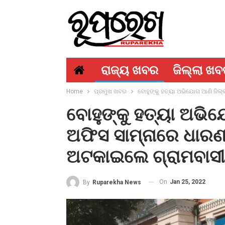
ରାଜ୍ୟ ଖବର
ଜିଲ୍ଲା ଖ
Home
ପ୍ରମୁଖ ଖବର
ବୋହୁଙ୍କୁ ହତ୍ୟା ଅଭିଯୋଗ ଆଣି ଜିଲ
ବୋହୁଙ୍କୁ ହତ୍ୟା ଅଭି
ଅଫିସ ସାମ୍ନାରେ ଧାରଣ
ଅଟକାଇଲେ ଗ୍ରାମବାସୀ
On
Jan 25, 2022
By
Ruparekha News