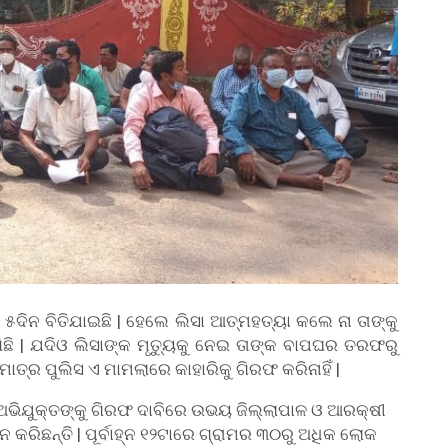
 ୫ଦିନ ବିତିଯାଇଛି | ହେଲେ ଲିସା ଆତ୍ମହତ୍ୟା କଲେ ନା ତାଙ୍କୁ
ଗିଛି | ଯଦିଓ ଲିସାଙ୍କ ମୃତ୍ୟୁକୁ ନେଇ ତାଙ୍କ ବାପଘର ତରଫରୁ
ାତ୍ର ପୁଲିସ ଏ ମାମଲାରେ କାହାରିକୁ ଗିରଫ କରିନାହିଁ |
 ଅଭିଯୁକ୍ତଙ୍କୁ ଗିରଫ ଦାବିରେ ଉଭୟ ଜିଲ୍ଲାପାଳ ଓ ଆରକ୍ଷୀ
କରିଛନ୍ତି | ପୂର୍ବାହ୍ନ ୧୨ଟାରେ ଗ୍ରାମର ୩୦ରୁ ଅଧିକ ଲୋକ