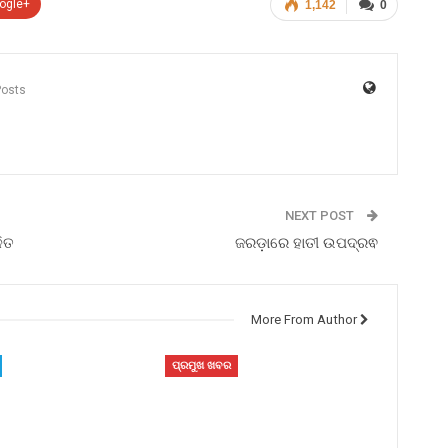
ogle+
1,142
0
Posts
NEXT POST
ଳିତ
ଜରଡ଼ାରେ ହାତୀ ଉପଦ୍ରଵ
More From Author
ପ୍ରମୁଖ ଖବର