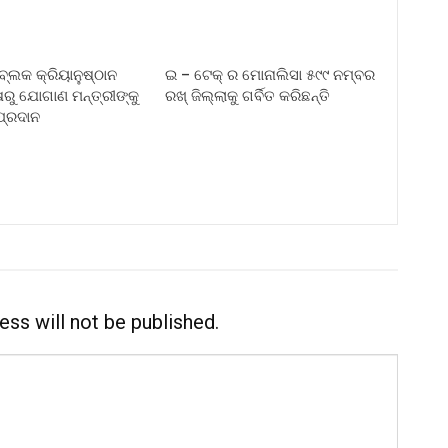
ବ୍ଲକ କ୍ରିୟାନୁଷ୍ଠାନ
ଇ – ଟେକ୍ ର ମୋନାଲିସା ୫୯୯ ନମ୍ବର
ଷରୁ ଯୋଗାଣ ମନ୍ତ୍ରୀଙ୍କୁ
ରଖ୍ ଜିଲ୍ଲାକୁ ଗର୍ବିତ କରିଛନ୍ତି
ପ୍ରଦାନ
ess will not be published.