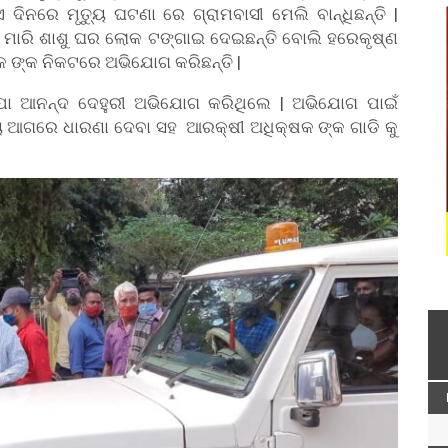
 ଦିନରେ ମୃତ୍ୟୁ ଘଟଣା ରେ ଗ୍ରାମବାସୀ ମେଲି ବାନ୍ଧିଛନ୍ତି |
୍କୁ ମାରି ଶାଶୁ ଘର ଲୋକ ଟଙ୍ଗାଇ ଦେଇଛନ୍ତି ବୋଲି ହରେକୃଷ୍ଣ
କ ଙ୍କ ନିକଟରେ ଅଭିଯୋଗ କରିଛନ୍ତି |
ପା ଆନନ୍ଦ ଦେହୁରୀ ଅଭିଯୋଗ କରିଥିଲେ | ଅଭିଯୋଗ ପାଇଁ
ୟାଳୟ ଆଗରେ ଧାରଣା ଦେବା ସହ ଆରକ୍ଷୀ ଅଧିକ୍ଷକ ଙ୍କ ଗାଡି କୁ