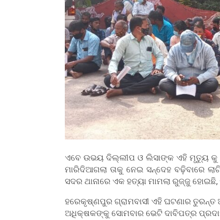
ଏବେ ଉଭୟ ଦିଲ୍ଲୀପ ଓ ଲିସାଙ୍କ ଏହି ମୃତ୍ୟୁ କୁ
ମାରିଦିଆଗଲା ତାକୁ ନେଇ ସନ୍ଦେହ ବଢ଼ିବାରେ ଲା
ସଦର ଥାନାରେ ଏକ ହତ୍ୟା ମାମଲା ରୁଜ୍ଜୁ ହୋଇଛି, ମ
ହରେକୃଷ୍ଣପୁର ଗ୍ରାମବାସୀ ଏହି ଘଟଣାର ତୁରନ୍ତ
ଅଧିକ୍ଷକଙ୍କୁ ସୋମବାର ଭେଟି ଦାବିପତ୍ର ପ୍ରଦାନ 