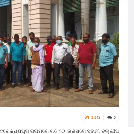
1,142
0
ତ ହରେକୃଷ୍ଣପୁର ଗ୍ରାମରେ ଗତ ୨୦ ତାରିଖରେ ସ୍ଵାମୀ ଦିଲ୍ଲୀପ