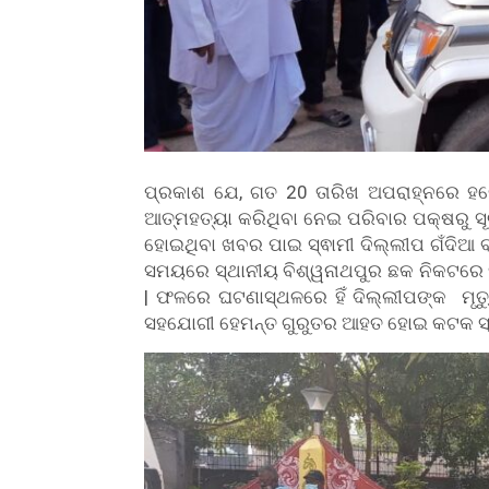
ପ୍ରକାଶ ଯେ, ଗତ 20 ତାରିଖ ଅପରାହ୍ନରେ ହରେ
ଆତ୍ମହତ୍ୟା କରିଥିବା ନେଇ ପରିବାର ପକ୍ଷରୁ ସୂଚନ
ହୋଇଥିବା ଖବର ପାଇ ସ୍ଵାମୀ ଦିଲ୍ଲୀପ ଗଁଦିଆ 
ସମୟରେ ସ୍ଥାନୀୟ ବିଶ୍ୱନାଥପୁର ଛକ ନିକଟରେ
| ଫଳରେ ଘଟଣାସ୍ଥଳରେ ହିଁ ଦିଲ୍ଲୀପଙ୍କ ମୃତ୍
ସହଯୋଗୀ ହେମନ୍ତ ଗୁରୁତର ଆହତ ହୋଇ କଟକ ସ୍ଥି