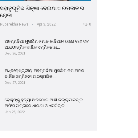
ସହାନୁଭୂତିର ଶିକ୍ଷା ଦେଇଥାଏ ରମଜାନ ର
ରୋଜା
Ruparekha News
Apr 3, 2022
0
ଅହମ୍ମଦିଆ ମୁସଲିମ ଜମାତ କାଦିଆନ ଠାରେ ୧୨୬ ତମ
ଆଧ୍ୟାତ୍ମିକ ବାର୍ଷିକ ସମ୍ମିଳନୀର…
Dec 26, 2021
ଅନ୍ତଃରାଷ୍ଟ୍ରୀୟ ଅହମ୍ମଦିଆ ମୁସଲିମ ଜମାଅତର
ବାର୍ଷିକ ସମ୍ମିଳନୀ ପାରସ୍ପରିକ…
Dec 27, 2021
ବୋହୁଙ୍କୁ ହତ୍ୟା ଅଭିଯୋଗ ଆଣି ଜିଲ୍ଲାପାଳଙ୍କ
ଅଫିସ ସାମ୍ନାରେ ଧାରଣା ଓ ଏସପିଙ୍କ…
Jan 25, 2022