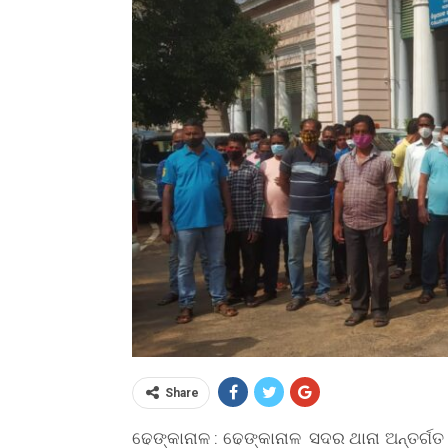
Share
ଢେଙ୍କାନାଳ : ଢେଙ୍କାନାଳ ସଦର ଥାନା ଅନ୍ତର୍ଗ