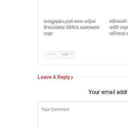
ଉପମୁଖ୍ୟମନ୍ତ୍ରୀ କନକ ବର୍ଦ୍ଧନ
ମହିମାଗାଦି 
ସିଂହଦେଓଙ୍କ ଦିନିକିଆ ଢେଙ୍କାନାଳ
କମିଟି ପକ୍
ଗସ୍ତ
ଦାବିପତ୍ର 
PREV
NEXT
Leave A Reply
Your email addr