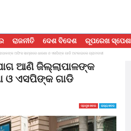
ବର
ରାଜନୀତି
ଦେଶ ବିଦେଶ
ରୂପରେଖ ସ୍ପେଶ
୍ଲାପାଳଙ୍କ ଅଫିସ ସାମ୍ନାରେ ଧାରଣା ଓ ଏସପିଙ୍କ ଗାଡି ଅଟକାଇଲେ ଗ୍ରାମବାସୀ
ଯୋଗ ଆଣି ଜିଲ୍ଲାପାଳଙ୍କ
ା ଓ ଏସପିଙ୍କ ଗାଡି
ପ୍ରମୁଖ ଖବର
ରାଜ୍ୟ ଖବର