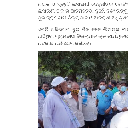
ନାୟକ ଓ ସ୍ତ୍ରୀ’ ଲିସାରାଣୀ ଦେହୁରୀଙ୍କ ଗୋଟିଏ
ଲିସାରଣୀ ଙ୍କ ର ଆତ୍ମହତ୍ୟା ନୁହେଁ, ବରଂ ତାଙ
ପୁର ଗ୍ରାମବାସୀ ଜିଲ୍ଲାପାଳ ଓ ଆରକ୍ଷୀ ଅଧିକ୍ଷ
ଏପରି ଅଭିଯୋଗ ଦୁଇ ଦିନ ତଳେ ଲିସାଙ୍କ ବା
ଆସିଥିବା ଗ୍ରାମବାସୀ ଜିଲ୍ଲାପାଳ ଙ୍କ କାର୍ଯ୍
ଅଟକାଇ ଅଭିଯୋଗ କରିଛନ୍ତି |