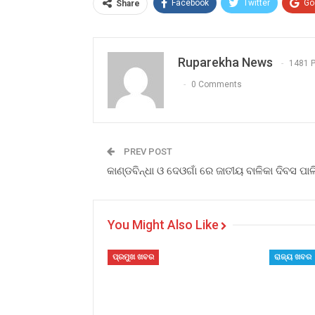
Facebook
Twitter
Go
Share
Ruparekha News
1481 
0 Comments
PREV POST
କାଣ୍ଡବିନ୍ଧା ଓ ଦେଓଗାଁ ରେ ଜାତୀୟ ବାଳିକା ଦିବସ ପା
You Might Also Like
ପ୍ରମୁଖ ଖବର
ରାଜ୍ୟ ଖବର