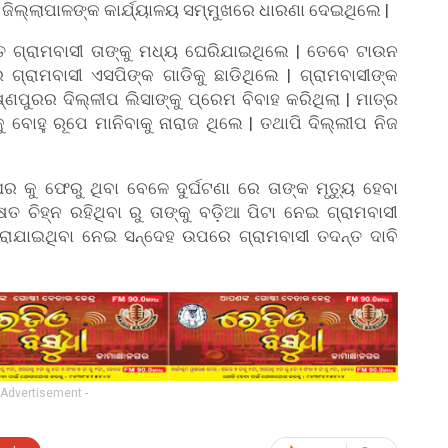
ରେ ଜିଲ୍ଲାପାଳଙ୍କ କାର୍ଯ୍ୟାଳୟ ସମ୍ମୁଖରେ ଧାରଣା ଦେଇଥିଲେ |
 ଗ୍ରାମବାସୀ ତାଙ୍କୁ ମଧ୍ୟ ଘେରିଯାଇଥିଲେ | ତେବେ ଟାଉନ
େ ଗ୍ରାମବାସୀ ଏସପିଙ୍କ ଗାଡିକୁ ଛାଡିଥିଲେ | ଗ୍ରାମବାସୀଙ୍କ
ୁରର ଦିଲ୍ଳୀପ ଲିସାଙ୍କୁ ପ୍ରେମ ବିବାହ କରିଥିଲା | ମାତ୍ର
 ବୋହୁ ରୂପେ ମାନିବାକୁ ନାରାଜ ଥିଲେ | ତଥାପି ଦିଲ୍ଲୀପ ନିଜ
କୁ ଫେରୁ ଥିବା ବେଳେ ଦୁର୍ଘଟଣା ରେ ତାଙ୍କ ମୃତ୍ୟୁ ହେବା
ଷତ ଚିହ୍ନ ରହିଥିବା ରୁ ତାଙ୍କୁ ବଡ଼ିଆ ପିଟା ନେଇ ଗ୍ରାମବାସୀ
 କରାଯାଇଥିବା ନେଇ ସନ୍ଦେହ ଉପରେ ଗ୍ରାମବାସୀ ତଦନ୍ତ ଦାବି
 Advertisement -