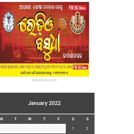
- Advertisement -
January 2022
M
T
W
T
F
S
S
1
2