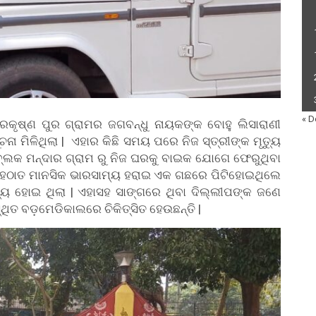
« D
କୃଷ୍ଣ ପୁର ଗ୍ରାମର ଜଗବନ୍ଧୁ ନାୟକଙ୍କ ବୋହୁ ଲିସାରାଣୀ
ା ମିଳିଥିଲା | ଏହାର କିଛି ସମୟ ପରେ ନିଜ ସ୍ତ୍ରୀଙ୍କ ମୃତ୍ୟୁ
ବ୍ଲକ ମନ୍ଦାର ଗ୍ରାମ ରୁ ନିଜ ଘରକୁ ବାଇକ ଯୋଗେ ଫେରୁଥିବା
 ହଠାତ ମାନସିକ ଭାରସାମ୍ୟ ହରାଇ ଏକ ଗଛରେ ପିଟିହୋଇଥିଲେ
ୟୁ ହୋଇ ଥିଲା | ଏହାସହ ସାଙ୍ଗରେ ଥିବା ଦିଲ୍ଲୀପଙ୍କ ଜଣେ
ତ ବଡ଼ମେଡିକାଲରେ ଚିକିତ୍ସିତ ହେଉଛନ୍ତି |