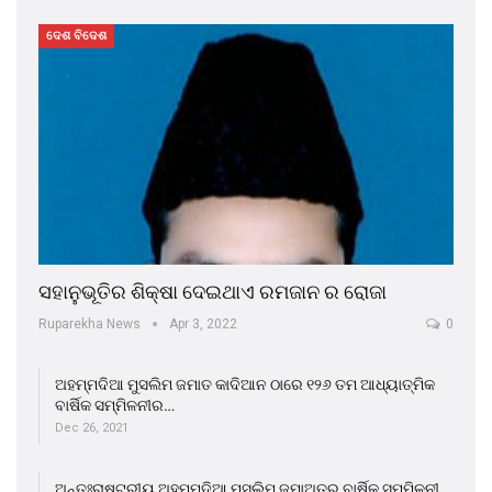
ଦେଶ ବିଦେଶ
ସହାନୁଭୂତିର ଶିକ୍ଷା ଦେଇଥାଏ ରମଜାନ ର ରୋଜା
Ruparekha News
Apr 3, 2022
0
ଅହମ୍ମଦିଆ ମୁସଲିମ ଜମାତ କାଦିଆନ ଠାରେ ୧୨୬ ତମ ଆଧ୍ୟାତ୍ମିକ
ବାର୍ଷିକ ସମ୍ମିଳନୀର…
Dec 26, 2021
ଅନ୍ତଃରାଷ୍ଟ୍ରୀୟ ଅହମ୍ମଦିଆ ମୁସଲିମ ଜମାଅତର ବାର୍ଷିକ ସମ୍ମିଳନୀ