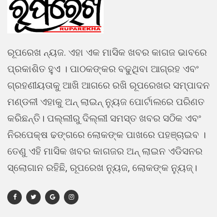
ରୂପରେଖ ନ୍ୟଜ. ଏହା ଏକ ମାସିକ ଖବର କାଗଜ ଭାବରେ
ପ୍ରକାଶିତ ହୁଏ । ପାଠକଙ୍କର ବଢୁଥିବା ଆଗ୍ରହ ଏବଂ
ଗ୍ରହଣୀୟତାକୁ ଆଖି ଆଗରେ ରଖି ରୂପରେଖର ସମ୍ପାଦନ
ମଣ୍ଡଳୀ ଏହାକୁ ଅନ୍ ଲାଇନ୍ ନ୍ୟୁଜ ପୋର୍ଟାଲରେ ପରିଣତ
କରିଛନ୍ତି। ପଲ୍ଲୀରୁ ଦିଲ୍ଲୀ ସମସ୍ତ ଖବର ସଠିକ ଏବଂ
ନିରପେକ୍ଷ ଢଙ୍ଗରେ ଲୋକଙ୍କ ପାଖରେ ପହଞ୍ଚାଇବ ।
ତେଣୁ ଏହି ମାସିକ ଖବର କାଗଜର ଅନ୍ ଲାଇନ ଏଡିସନର
ସ୍ଲୋଗାନ ରହିଛି, ରୂପରେଖ ନ୍ୟୁଜ, ଲୋକଙ୍କ ନ୍ୟୁଜ୍।