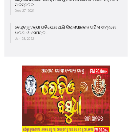
ପାରସ୍ପରିକ…
Dec 27, 2021
ବୋହୁଙ୍କୁ ହତ୍ୟା ଅଭିଯୋଗ ଆଣି ଜିଲ୍ଲାପାଳଙ୍କ ଅଫିସ ସାମ୍ନାରେ
ଧାରଣା ଓ ଏସପିଙ୍କ…
Jan 25, 2022