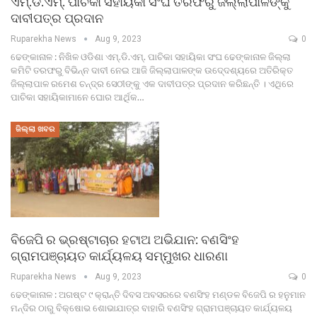
ଏମ୍.ଡି.ଏମ୍. ପାଚିକା ସହାୟିକା ସଂଘ ତରଫରୁ ଜିଲ୍ଲାପାଳଙ୍କୁ
ଦାବୀପତ୍ର ପ୍ରଦାନ
Ruparekha News
Aug 9, 2023
0
ଢେଙ୍କାନାଳ : ନିଖିଳ ଓଡିଶା ଏମ୍.ଡି.ଏମ୍. ପାଚିକା ସହାୟିକା ସଂଘ ଢେଙ୍କାନାଳ ଜିଲ୍ଲା
କମିଟି ତରଫରୁ ବିଭିନ୍ନ ଦାବୀ ନେଇ ଆଜି ଜିଲ୍ଲାପାଳଙ୍କ ଉଦେ୍ଦଶ୍ୟରେ ଅତିରିକ୍ତ
ଜିଲ୍ଲାପାଳ ରମେଶ ଚନ୍ଦ୍ର ସେଠୀଙ୍କୁ ଏକ ଦାବୀପତ୍ର ପ୍ରଦାନ କରିଛନ୍ତି । ଏଥିରେ
ପାଚିକା ସହାୟିକାମାନେ ଘୋର ଆର୍ଥିକ…
ଜିଲ୍ଲା ଖବର
ବିଜେପି ର ଭ୍ରଷ୍ଟାଚାର ହଟାଅ ଅଭିଯାନ: ବଣସିଂହ
ଗ୍ରାମପଞ୍ଚାୟତ କାର୍ଯ୍ୟଳୟ ସମ୍ମୁଖର ଧାରଣା
Ruparekha News
Aug 9, 2023
0
ଢେଙ୍କାନାଳ : ଅଗଷ୍ଟ ୯ କ୍ରାନ୍ତି ଦିବସ ଅବସରରେ ବଣସିଂହ ମଣ୍ଡଳ ବିଜେପି ର ହନୁମାନ
ମନ୍ଦିର ଠାରୁ ବିକ୍ଷୋଭ ଶୋଭାଯାତ୍ର ବାହାରି ବଣସିଂହ ଗ୍ରାମପଞ୍ଚାୟତ କାର୍ଯ୍ୟଳୟ