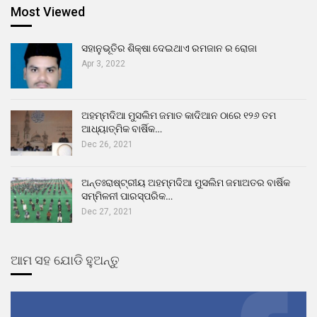
Most Viewed
ସହାନୁଭୂତିର ଶିକ୍ଷା ଦେଇଥାଏ ରମଜାନ ର ରୋଜା
Apr 3, 2022
ଅହମ୍ମଦିଆ ମୁସଲିମ ଜମାତ କାଦିଆନ ଠାରେ ୧୨୬ ତମ
ଆଧ୍ୟାତ୍ମିକ ବାର୍ଷିକ…
Dec 26, 2021
ଅନ୍ତଃରାଷ୍ଟ୍ରୀୟ ଅହମ୍ମଦିଆ ମୁସଲିମ ଜମାଅତର ବାର୍ଷିକ
ସମ୍ମିଳନୀ ପାରସ୍ପରିକ…
Dec 27, 2021
ଆମ ସହ ଯୋଡି ହୁଅନ୍ତୁ