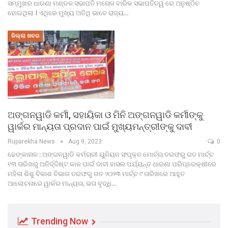
ସମ୍ମୁଖର ଧାରଣା ମଣ୍ଡଳ ସଭାପତି ମନୋଜ ବାରିକ ସଭାପତିତ୍ୱ ରେ ଅନୁଷ୍ଠିତ
ହୋଇଥିଲା I ଏଥିରେ ମୁଖ୍ୟ ଅତିଥି ଭାବେ ରାଜ୍ୟ…
ଜିଲ୍ଲା ଖବର
ଅଙ୍ଗନୱାଡି କର୍ମୀ, ସହାୟିକା ଓ ମିନି ଅଙ୍ଗନୱାଡି କର୍ମୀଙ୍କୁ
ୱାର୍କର ମାନ୍ୟତା ପ୍ରଦାନ ପାଇଁ ମୁଖ୍ୟମନ୍ତ୍ରୀଙ୍କୁ ଦାବୀ
Ruparekha News
Aug 9, 2023
0
ଢେଙ୍କାନାଳ : ଅଙ୍ଗନୱାଡି କର୍ମଚାରୀ ୟୁନିୟନ ସଂପୃକ୍ତ ମୋର୍ଚ୍ଚା ତରଫରୁ ଗତ ମାର୍ଚ୍ଚ
୧୩ ତାରିଖରୁ ଅନିର୍ଦ୍ଦିଷ୍ଟ କାଳ ପାଇଁ ଦାବୀ ହାସଲ ପର୍ଯ୍ୟନ୍ତ ଧାରଣା ପରିପ୍ରେକ୍ଷୀରେ
ମହିଳା ଶିଶୁ ବିକାଶ ବିଭାଗ ତରଫରୁ ଗତ ୨୦୨୩ ମାର୍ଚ୍ଚ ୯ ତାରିଖରେ ଆହୁତ
ଆଲୋଚନାରେ ୱାର୍କର ମାନ୍ୟତା, ଭତା ବୃଦ୍ଧି…
Trending Now