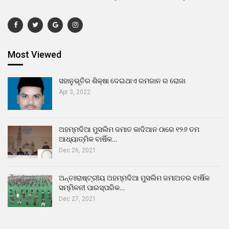
Most Viewed
ସହାନୁଭୂତିର ଶିକ୍ଷା ଦେଇଥାଏ ରମଜାନ ର ରୋଜା
Apr 3, 2022
ଅହମ୍ମଦିଆ ମୁସଲିମ ଜମାତ କାଦିଆନ ଠାରେ ୧୨୬ ତମ
ଆଧ୍ୟାତ୍ମିକ ବାର୍ଷିକ…
Dec 26, 2021
ଅନ୍ତଃରାଷ୍ଟ୍ରୀୟ ଅହମ୍ମଦିଆ ମୁସଲିମ ଜମାଅତର ବାର୍ଷିକ
ସମ୍ମିଳନୀ ପାରସ୍ପରିକ…
Dec 27, 2021