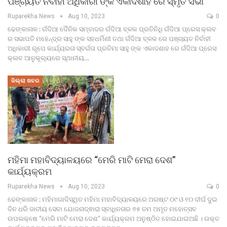
ପଞ୍ଚାୟତ ନିର୍ବାହୀ ଅଧିକାରୀ ଙ୍କ ଏକାଦଶାହ ରେ ସ୍ମୃତି ସଭା
Ruparekha News
Aug 10, 2023
0
ଢେଙ୍କାନାଳ : ଗଁଦିଆ ଦୈନିକ ସମ୍ବାଦର ଗଁଦିଆ ବ୍ଳକ ପ୍ରତିନିଧି ଗଁଦିଆ ପ୍ରେସ କ୍ଲବ
ର ସଭାପତି ମହେନ୍ଦ୍ର ସାହୁ ଙ୍କ ସହଧର୍ମିଣୀ ତଥା ଗଁଦିଆ ବ୍ଳକ ରେ ପଞ୍ଚାୟତ ନିର୍ବାହୀ
ଅଧିକାରୀ ରୂପେ କାର୍ଯ୍ୟରତା ସ୍ବର୍ଗତା ପ୍ରତିମା ସାହୁ ଙ୍କ ଏକାଦଶାହ ରେ ଗଁଦିଆ ପ୍ରେସ
କ୍ଲବ ଆନୁକୂଲ୍ୟରେ ସ୍ଥାନୀୟ…
ଜିଲ୍ଲା ଖବର
ମହିମା ମହାବିଦ୍ୟାଳୟରେ “ମେରି ମାଟି ମେରା ଦେଶ”
କାର୍ଯ୍ୟକ୍ରମ
Ruparekha News
Aug 10, 2023
0
ଢେଙ୍କାନାଳ : ମହିମାଗାଦିସ୍ଥିତ ମହିମା ମହାବିଦ୍ୟାଳୟରେ ଅଗଷ୍ଟ ୦୯ ଓ ୧୦ ଦୀର୍ଘ ଦୁଇ
ଦିନ ଧରି ଜାତୀୟ ସେବା ଯୋଜନାଦ୍ଵାରା ସ୍ବାଧିନତାର ୭୫ ତମ ଅମୃତ ମହୋତ୍ସବ
ଉପଲକ୍ଷେ “ମେରି ମାଟି ମେରା ଦେଶ” କାର୍ଯ୍ୟକ୍ରମ ଅନୁଷ୍ଠିତ ହୋଇଯାଇଅଛି । ଉକ୍ତ