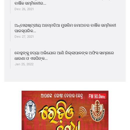
ବାର୍ଷିକ ସମ୍ମିଳନୀର…
Dec 26, 2021
ଅନ୍ତଃରାଷ୍ଟ୍ରୀୟ ଅହମ୍ମଦିଆ ମୁସଲିମ ଜମାଅତର ବାର୍ଷିକ ସମ୍ମିଳନୀ
ପାରସ୍ପରିକ…
Dec 27, 2021
ବୋହୁଙ୍କୁ ହତ୍ୟା ଅଭିଯୋଗ ଆଣି ଜିଲ୍ଲାପାଳଙ୍କ ଅଫିସ ସାମ୍ନାରେ
ଧାରଣା ଓ ଏସପିଙ୍କ…
Jan 25, 2022