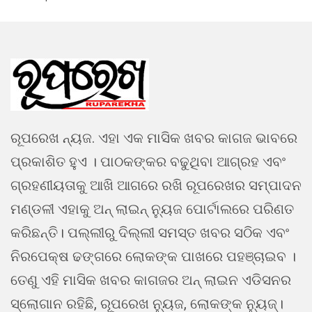
ରୂପରେଖ ନ୍ୟଜ. ଏହା ଏକ ମାସିକ ଖବର କାଗଜ ଭାବରେ
ପ୍ରକାଶିତ ହୁଏ । ପାଠକଙ୍କର ବଢୁଥିବା ଆଗ୍ରହ ଏବଂ
ଗ୍ରହଣୀୟତାକୁ ଆଖି ଆଗରେ ରଖି ରୂପରେଖର ସମ୍ପାଦନ
ମଣ୍ଡଳୀ ଏହାକୁ ଅନ୍ ଲାଇନ୍ ନ୍ୟୁଜ ପୋର୍ଟାଲରେ ପରିଣତ
କରିଛନ୍ତି। ପଲ୍ଲୀରୁ ଦିଲ୍ଲୀ ସମସ୍ତ ଖବର ସଠିକ ଏବଂ
ନିରପେକ୍ଷ ଢଙ୍ଗରେ ଲୋକଙ୍କ ପାଖରେ ପହଞ୍ଚାଇବ ।
ତେଣୁ ଏହି ମାସିକ ଖବର କାଗଜର ଅନ୍ ଲାଇନ ଏଡିସନର
ସ୍ଲୋଗାନ ରହିଛି, ରୂପରେଖ ନ୍ୟୁଜ, ଲୋକଙ୍କ ନ୍ୟୁଜ୍।