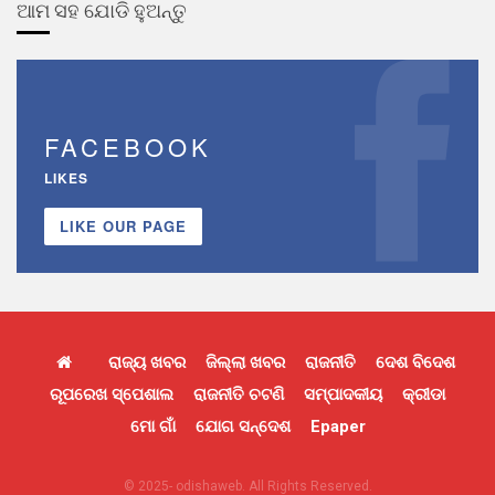
ଆମ ସହ ଯୋଡି ହୁଅନ୍ତୁ
FACEBOOK
LIKES
LIKE OUR PAGE
ରାଜ୍ୟ ଖବର
ଜିଲ୍ଲା ଖବର
ରାଜନୀତି
ଦେଶ ବିଦେଶ
ରୂପରେଖ ସ୍ପେଶାଲ
ରାଜନୀତି ଚଟଣି
ସମ୍ପାଦକୀୟ
କ୍ରୀଡା
ମୋ ଗାଁ
ଯୋଗ ସନ୍ଦେଶ
Epaper
© 2025- odishaweb. All Rights Reserved.