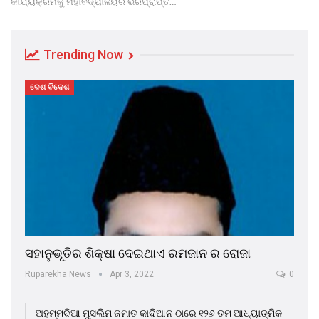
କାର୍ଯ୍ୟକ୍ରମକୁ ମହାବିଦ୍ୟାଳୟର ଭରପ୍ରାପ୍ତ…
Trending Now
ଦେଶ ବିଦେଶ
ସହାନୁଭୂତିର ଶିକ୍ଷା ଦେଇଥାଏ ରମଜାନ ର ରୋଜା
Ruparekha News
Apr 3, 2022
0
ଅହମ୍ମଦିଆ ମୁସଲିମ ଜମାତ କାଦିଆନ ଠାରେ ୧୨୬ ତମ ଆଧ୍ୟାତ୍ମିକ