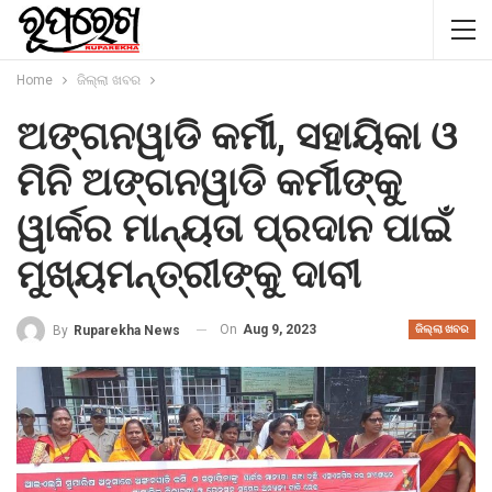
Home
ଜିଲ୍ଲା ଖବର
ଅଙ୍ଗନୱାଡି କର୍ମୀ, ସହାୟିକା ଓ
ମିନି ଅଙ୍ଗନୱାଡି କର୍ମୀଙ୍କୁ
ୱାର୍କର ମାନ୍ୟତା ପ୍ରଦାନ ପାଇଁ
ମୁଖ୍ୟମନ୍ତ୍ରୀଙ୍କୁ ଦାବୀ
On
Aug 9, 2023
By
Ruparekha News
ଜିଲ୍ଲା ଖବର