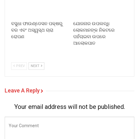
ବସୁଧା ଫାଉଣ୍ଡେସନ ପକ୍ଷରୁ
ଯୋଜନାର ଉପଲବ୍ଧି
ବର ଏବଂ ଅସ୍ୱସ୍ଥ ଚାରା
ଲୋକମାନଙ୍କ ନିକଟରେ
ରୋପଣ
ପହଁଚାଇବା ଉପରେ
ଆଲୋକପାତ
PREV
NEXT
Leave A Reply
Your email address will not be published.