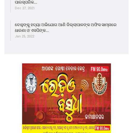
ପାରସ୍ପରିକ…
Dec 27, 2021
ବୋହୁଙ୍କୁ ହତ୍ୟା ଅଭିଯୋଗ ଆଣି ଜିଲ୍ଲାପାଳଙ୍କ ଅଫିସ ସାମ୍ନାରେ
ଧାରଣା ଓ ଏସପିଙ୍କ…
Jan 25, 2022