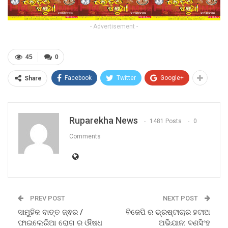
- Advertisement -
45
0
Facebook
Twitter
Google+
Share
Ruparekha News
1481 Posts
0
Comments
PREV POST
NEXT POST
ସାମୁହିକ ବାତ୍ତ ଜ୍ଵର /
ବିଜେପି ର ଭ୍ରଷ୍ଟାଚାର ହଟାଅ
ଫାଇଲେରିଆ ରୋଗ ର ଔଷଧ
ଅଭିଯାନ: ବଣସିଂହ