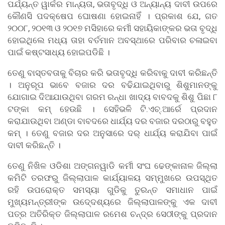
ପର୍ଯ୍ୟନ୍ତ ୱାର୍କର ମାନ୍ୟତା, ଭତାବୃଦ୍ଧି ଓ ଅନ୍ୟାନ୍ୟ ଦାବୀ ଉପରେ
କୌଣସି ପଦକ୍ଷେପ ଘୋଷଣା ହୋଇନାହିଁ । ପ୍ରକାଶ ଯେ, ଗତ
୨୦୦୮, ୨୦୧୩ ଓ ୨୦୧୭ ମସିହାରେ କର୍ମୀ ସହାୟିକାଙ୍କର ଭତା ବୃଦ୍ଧି
ହୋଇଥିଲେ ମଧ୍ୟ ତାହା ବର୍ତମାନ ଅବସ୍ଥାରେ ପରିବାର ଚଳାଇବା
ପାଇଁ କଷ୍ଟସାଧ୍ୟ ହୋଇପଡିଛି ।
ତେଣୁ ବାସ୍ତବତାକୁ ବିଚାର କରି ଭତାବୃଦ୍ଧି କରିବାକୁ ଦାବୀ କରିଛନ୍ତି
। ଅନୁରୂପ ଭାବେ ବଜାର ଦର ବଢିଯାଇଥିବାରୁ ଶିଶୁମାନଙ୍କୁ
ଯୋଗାଇ ଦିଆଯାଉଥିବା ଗରମ ରନ୍ଧା ଖାଦ୍ୟ ବାବଦକୁ ଶିଶୁ ପିଛା ୮
ଟଙ୍କା କମ୍ ହେଉଛି । ସେହିଭଳି ଟି.ଏଚ୍.ଆର୍ରେ ପ୍ରଦାନ
କରାଯାଉଥିବା ଅଣ୍ଡା ବାବଦରେ ଧାର୍ଯ୍ୟ ଦର ବଜାର ଦରଠାରୁ ବହୁତ
କମ୍ । ତେଣୁ ବଜାର ଦର ଅନୁସାରେ ଦର୍ ଧାର୍ଯ୍ୟ କରାଯିବା ପାଇଁ
ଦାବୀ କରିଛନ୍ତି ।
ତେଣୁ ନିଖିଳ ଓଡିଶା ଅଙ୍ଗନୱାଡି କର୍ମୀ ସଂଘ ଢେଙ୍କାନାଳ ଜିଲ୍ଲା
କମିଟି ତରଫରୁ ଜିଲ୍ଲାପାଳ କାର୍ଯ୍ୟାଳୟ ସମ୍ମୁଖରେ ଉପସ୍ଥିତ
ରହି ଉପରୋକ୍ତ ସମସ୍ୟା ଗୁଡିକୁ ତୁରନ୍ତ ସମାଧାନ ପାଇଁ
ମୁଖ୍ୟମନ୍ତ୍ରୀଙ୍କ ଉଦେ୍ଦଶ୍ୟରେ ଜିଲ୍ଲାପାଳଙ୍କୁ ଏକ ଦାବୀ
ପତ୍ର ଅତିରିକ୍ତ ଜିଲ୍ଲାପାଳ ରମେଶ ଚନ୍ଦ୍ର ସେଠୀଙ୍କୁ ପ୍ରଦାନ