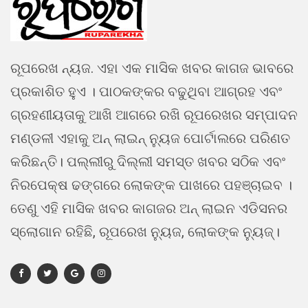
ରୂପରେଖ ନ୍ୟଜ. ଏହା ଏକ ମାସିକ ଖବର କାଗଜ ଭାବରେ
ପ୍ରକାଶିତ ହୁଏ । ପାଠକଙ୍କର ବଢୁଥିବା ଆଗ୍ରହ ଏବଂ
ଗ୍ରହଣୀୟତାକୁ ଆଖି ଆଗରେ ରଖି ରୂପରେଖର ସମ୍ପାଦନ
ମଣ୍ଡଳୀ ଏହାକୁ ଅନ୍ ଲାଇନ୍ ନ୍ୟୁଜ ପୋର୍ଟାଲରେ ପରିଣତ
କରିଛନ୍ତି। ପଲ୍ଲୀରୁ ଦିଲ୍ଲୀ ସମସ୍ତ ଖବର ସଠିକ ଏବଂ
ନିରପେକ୍ଷ ଢଙ୍ଗରେ ଲୋକଙ୍କ ପାଖରେ ପହଞ୍ଚାଇବ ।
ତେଣୁ ଏହି ମାସିକ ଖବର କାଗଜର ଅନ୍ ଲାଇନ ଏଡିସନର
ସ୍ଲୋଗାନ ରହିଛି, ରୂପରେଖ ନ୍ୟୁଜ, ଲୋକଙ୍କ ନ୍ୟୁଜ୍।