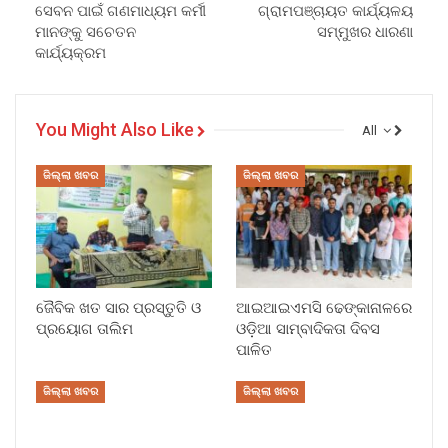
ସେବନ ପାଇଁ ଗଣମାଧ୍ୟମ କର୍ମୀ
ଗ୍ରାମପଞ୍ଚାୟତ କାର୍ଯ୍ୟଳୟ
ମାନଙ୍କୁ ସଚେତନ
ସମ୍ମୁଖର ଧାରଣା
କାର୍ଯ୍ୟକ୍ରମ
You Might Also Like
All
ଜିଲ୍ଲା ଖବର
ଜିଲ୍ଲା ଖବର
ଜୈବିକ ଖତ ସାର ପ୍ରସ୍ତୁତି ଓ
ଆଇଆଇଏମସି ଢେଙ୍କାନାଳରେ
ପ୍ରୟୋଗ ତାଲିମ
ଓଡ଼ିଆ ସାମ୍ବାଦିକତା ଦିବସ
ପାଳିତ
ଜିଲ୍ଲା ଖବର
ଜିଲ୍ଲା ଖବର