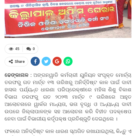
45
0
Share
ଢେଙ୍କାନାଳ :
ଅଙ୍ଗନୱାଡି କର୍ମଚାରୀ ୟୁନିୟନ ସଂପୃକ୍ତ ମୋର୍ଚ୍ଚା
ତରଫରୁ ଗତ ମାର୍ଚ୍ଚ ୧୩ ତାରିଖରୁ ଅନିର୍ଦ୍ଦିଷ୍ଟ କାଳ ପାଇଁ ଦାବୀ
ହାସଲ ପର୍ଯ୍ୟନ୍ତ ଧାରଣା ପରିପ୍ରେକ୍ଷୀରେ ମହିଳା ଶିଶୁ ବିକାଶ
ବିଭାଗ ତରଫରୁ ଗତ ୨୦୨୩ ମାର୍ଚ୍ଚ ୯ ତାରିଖରେ ଆହୁତ
ଆଲୋଚନାରେ ୱାର୍କର ମାନ୍ୟତା, ଭତା ବୃଦ୍ଧି ଓ ଅନ୍ୟାନ୍ୟ ଦାବୀ
ଉପରେ ଜିଲ୍ଲାପାଳଙ୍କ ସହ ଆଲୋଚନା କରି ବିହୀତ ପଦକ୍ଷେପ
ନେବା ପାଇଁ ବିଭାଗୀୟ କର୍ତୃପକ୍ଷ ପ୍ରତିଶ୍ରୁତି ଦେଇଥିଲେ ।
ଫଳରେ ଅନିଦ୍ଦିଷ୍ଟ କାଳ ଧାରଣ ସ୍ଥଗିତ ରଖାଯାଇଥିଲା, କିନ୍ତୁ ଏ