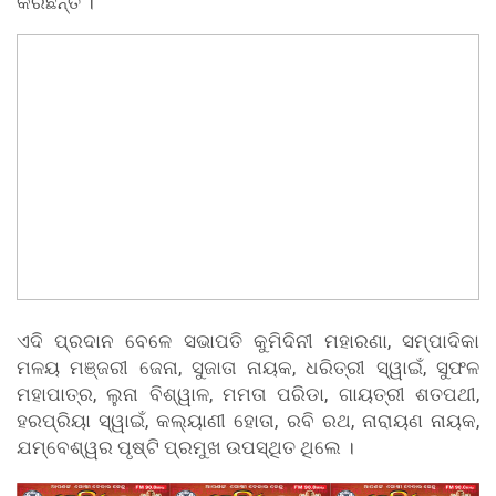
କରିଛନ୍ତି ।
ଏଦି ପ୍ରଦାନ ବେଳେ ସଭାପତି କୁମିଦିନୀ ମହାରଣା, ସମ୍ପାଦିକା
ମଳୟ ମଞ୍ଜରୀ ଜେନା, ସୁଜାତା ନାୟକ, ଧରିତ୍ରୀ ସ୍ୱାଇଁ, ସୁଫଳ
ମହାପାତ୍ର, ଲୁନା ବିଶ୍ୱାଳ, ମମତା ପରିଡା, ଗାୟତ୍ରୀ ଶତପଥୀ,
ହରପ୍ରିୟା ସ୍ୱାଇଁ, କଲ୍ୟାଣୀ ହୋତା, ରବି ରଥ, ନାରାୟଣ ନାୟକ,
ଯମ୍ବେଶ୍ୱର ପୃଷ୍ଟି ପ୍ରମୁଖ ଉପସ୍ଥିତ ଥିଲେ ।