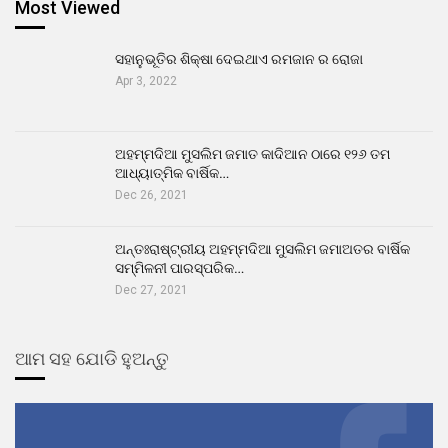
Most Viewed
ସହାନୁଭୂତିର ଶିକ୍ଷା ଦେଇଥାଏ ରମଜାନ ର ରୋଜା
Apr 3, 2022
ଅହମ୍ମଦିଆ ମୁସଲିମ ଜମାତ କାଦିଆନ ଠାରେ ୧୨୬ ତମ
ଆଧ୍ୟାତ୍ମିକ ବାର୍ଷିକ…
Dec 26, 2021
ଅନ୍ତଃରାଷ୍ଟ୍ରୀୟ ଅହମ୍ମଦିଆ ମୁସଲିମ ଜମାଅତର ବାର୍ଷିକ
ସମ୍ମିଳନୀ ପାରସ୍ପରିକ…
Dec 27, 2021
ଆମ ସହ ଯୋଡି ହୁଅନ୍ତୁ