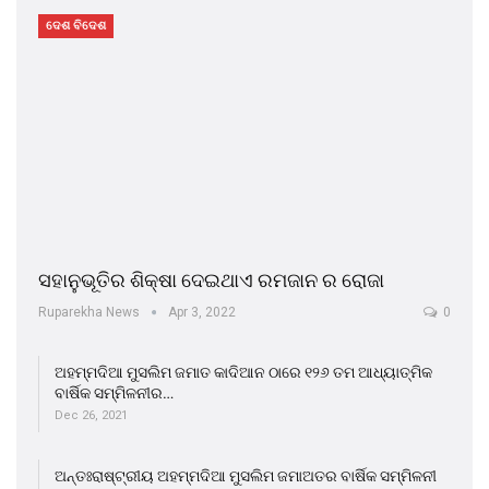
ଦେଶ ବିଦେଶ
ସହାନୁଭୂତିର ଶିକ୍ଷା ଦେଇଥାଏ ରମଜାନ ର ରୋଜା
Ruparekha News
Apr 3, 2022
0
ଅହମ୍ମଦିଆ ମୁସଲିମ ଜମାତ କାଦିଆନ ଠାରେ ୧୨୬ ତମ ଆଧ୍ୟାତ୍ମିକ
ବାର୍ଷିକ ସମ୍ମିଳନୀର…
Dec 26, 2021
ଅନ୍ତଃରାଷ୍ଟ୍ରୀୟ ଅହମ୍ମଦିଆ ମୁସଲିମ ଜମାଅତର ବାର୍ଷିକ ସମ୍ମିଳନୀ