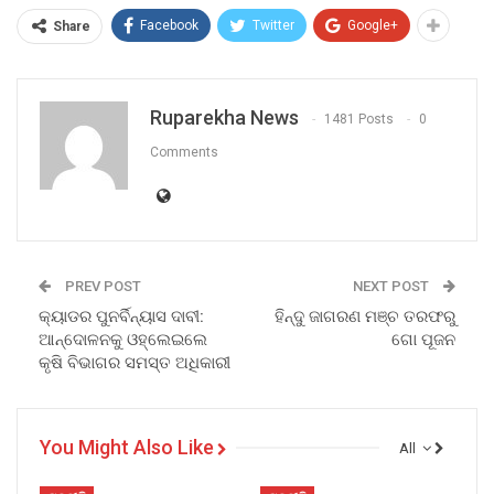
Facebook
Twitter
Google+
Share
Ruparekha News
1481 Posts
0
Comments
PREV POST
NEXT POST
କ୍ୟାଡର ପୁନର୍ବିନ୍ୟାସ ଦାବୀ:
ହିନ୍ଦୁ ଜାଗରଣ ମଞ୍ଚ ତରଫରୁ
ଆନ୍ଦୋଳନକୁ ଓହ୍ଲେଇଲେ
ଗୋ ପୂଜନ
କୃଷି ବିଭାଗର ସମସ୍ତ ଅଧିକାରୀ
You Might Also Like
All