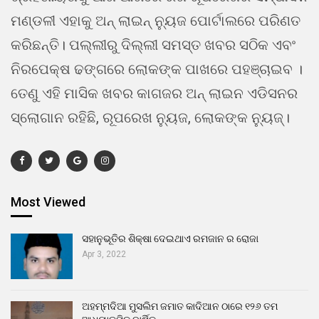
ମଣ୍ଡଳୀ ଏହାକୁ ଅନ୍ ଲାଇନ୍ ନ୍ୟୁଜ ପୋର୍ଟାଲରେ ପରିଣତ
କରିଛନ୍ତି। ପଲ୍ଲୀରୁ ଦିଲ୍ଲୀ ସମସ୍ତ ଖବର ସଠିକ ଏବଂ
ନିରପେକ୍ଷ ଢଙ୍ଗରେ ଲୋକଙ୍କ ପାଖରେ ପହଞ୍ଚାଇବ ।
ତେଣୁ ଏହି ମାସିକ ଖବର କାଗଜର ଅନ୍ ଲାଇନ ଏଡିସନର
ସ୍ଲୋଗାନ ରହିଛି, ରୂପରେଖ ନ୍ୟୁଜ, ଲୋକଙ୍କ ନ୍ୟୁଜ୍।
Most Viewed
ସହାନୁଭୂତିର ଶିକ୍ଷା ଦେଇଥାଏ ରମଜାନ ର ରୋଜା
Apr 3, 2022
ଅହମ୍ମଦିଆ ମୁସଲିମ ଜମାତ କାଦିଆନ ଠାରେ ୧୨୬ ତମ