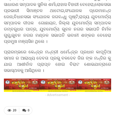
ସାଧାରଣ ସମ୍ପାଦକ ସୁନିଲ ଶର୍ମା,ରାହାସ ବିହାରୀ ବେହେରା,ଲୋକସଭା
ପ୍ରଭାରୀ ସିମାଞ୍ଚଳ ଥାଟୋଇ,ସଂଯୋଜକ ପ୍ରେମାନନ୍ଦ
ଜେନା,ବିଧାନସଭା ସଂଯୋଜକ ଜଗବନ୍ଧୁ ପୃଷ୍ଟି,ରାଜ୍ୟ ଯୁବମୋର୍ଚ୍ଚା
ସମ୍ପାଦକ ଦୀପକ ଗୋଛାୟତ, ଜିଲ୍ଲା ଯୁବମୋର୍ଚ୍ଚା ସମ୍ପାଦକ
ଡମ୍ବରୁଧର ପାତ୍ର, ଯୁବମୋର୍ଚ୍ଚା ଭୁବନ ନଗର ସଭାପତି ନିର୍ମଳ
ଗୁରୁ,ଭୁବନ ନଗର ମଣ୍ଡଳ ସଭାପତି ଭବାନୀ ଶଙ୍କର ବେହେରା
ପ୍ରମୁଖ ମଞ୍ଚାସିନ ଥିଲେ ।
ପ୍ରାରମ୍ଭରେ କେନ୍ଦ୍ର ମନ୍ତ୍ରୀ ଧର୍ମେନ୍ଦ୍ର ପ୍ରଧାନ କାପୂଡ଼ିଆ
ସମାଜ ର ଆରାଧ୍ୟ ଦେବତା ପ୍ରଭୁ ବଳଦେବ ଜିଉ ଙ୍କ ମନ୍ଦିର କୁ
ଯାଇ ଆଶୀର୍ବାଦ ପ୍ରାପ୍ତ ହୋଇ ବିରାଟ ଶୋଭଯାତ୍ରାରେ
ସଭାସ୍ଥଳକୁ ଆସିଥିଲେ ।
- Advertisement -
20
0