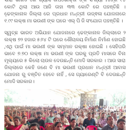
କୋଟି ଥିଲା ଆଉ ଆଜି ତାହା ୩୩ କୋଟି ରେ ପହଞ୍ଚିଛି ।
ଢେ଼ଙ୍କାନାଳ ଜିଲ୍ଲା ରେ ପ୍ରଧାନ ମନ୍ତ୍ରୀ ଉଜ୍ଵଳା ଯୋଜନାରେ
୧.୯୯ ଲକ୍ଷ ମା ଭଉଣୀ ଙ୍କ ଘରେ ଏଲ୍ ପି ଜି ସଂଯୋଗ ପହଞ୍ଚିଛି ।
ସ୍ୱଚ୍ଛ ଭାରତ ଅଭିଯାନ ଯୋଜନାରେ ଢେ଼ଙ୍କାନାଳ ଜିଲ୍ଲାରେ ୨
ଲକ୍ଷ ୭୨ ହଜାର ୫୬୪ ଟି ଘରେ ଶୌଚାଳୟ ନିର୍ମାଣ ନିର୍ମାଣ ହୋଇଛି
,ଏଥି ପାଇଁ ମା ଭଉଣୀ ଙ୍କ ସମ୍ମାନ ରକ୍ଷା ହୋଇଛି । ସେହିପରି
ଭାବେ ୭.୭୦ ଲକ୍ଷ ମା ଭଉଣୀ ଙ୍କ ଘରକୁ ପ୍ରତି ମାସରେ ବିନା
ମୂଲ୍ୟରେ ୫ କିଲୋ ଚାଉଳ ଦେଉଛନ୍ତି ମୋଦି ସରକାର । ଆଉ ସାରା
ଜିଲ୍ଲାରେ କେହି ଜଣେ ବି ମା ଭଉଣୀ ପ୍ରଧାନ ମନ୍ତ୍ରୀ ଆବାସ
ଯୋଜନା ରୁ ବଞ୍ଚିତ ହେବେ ନାହିଁ , ସେ ଗ୍ୟାରେଣ୍ଟି ବି ଦେଉଛନ୍ତି
ମୋଦି ସରକାର।