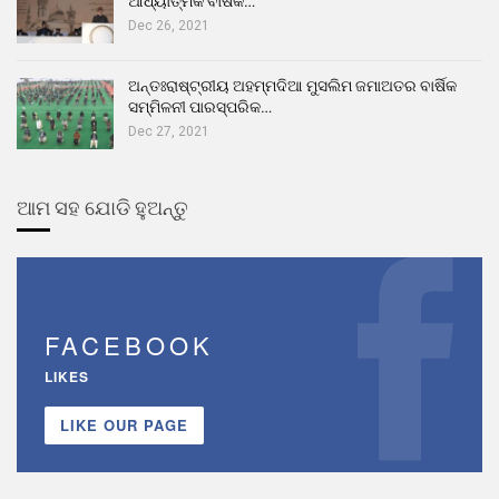
ଆଧ୍ୟାତ୍ମିକ ବାର୍ଷିକ…
Dec 26, 2021
ଅନ୍ତଃରାଷ୍ଟ୍ରୀୟ ଅହମ୍ମଦିଆ ମୁସଲିମ ଜମାଅତର ବାର୍ଷିକ
ସମ୍ମିଳନୀ ପାରସ୍ପରିକ…
Dec 27, 2021
ଆମ ସହ ଯୋଡି ହୁଅନ୍ତୁ
FACEBOOK
LIKES
LIKE OUR PAGE