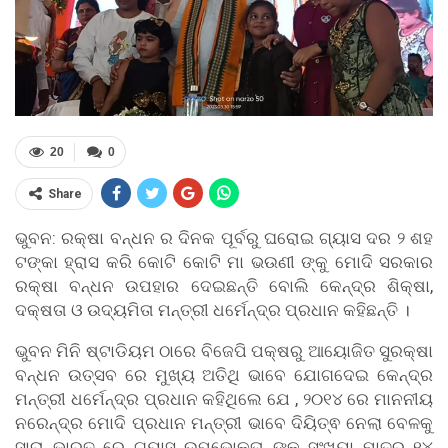
20
0
Share
ଭୁବନ: ରକ୍ଷା ବନ୍ଧନ ର ଦିନକ ପୂର୍ବରୁ ଘରୋଇ ଗ୍ୟାସ ଦର ୨ ଶହ
ଟଙ୍କା ହ୍ରାସ କରି କୋଟି କୋଟି ମା ଭଉଣୀ ଙ୍କୁ ମୋଦି ସରକାର
ରକ୍ଷା ବନ୍ଧନ ଉପହାର ଦେଇଛନ୍ତି ବୋଲି କେନ୍ଦ୍ର ଶିକ୍ଷା,
ଦକ୍ଷତା ଓ ଉଦ୍ୟମିତା ମନ୍ତ୍ରୀ ଧର୍ମେନ୍ଦ୍ର ପ୍ରଧାନ କହିଛନ୍ତି ।
ଭୁବନ ମିନି ଷ୍ଟାଡିୟମ ଠାରେ ବିଜେପି ପକ୍ଷରୁ ଆୟୋଜିତ ସୁରକ୍ଷା
ବନ୍ଧନ ଉତ୍ସବ ରେ ମୁଖ୍ୟ ଅତିଥି ଭାବେ ଯୋଗଦେଇ କେନ୍ଦ୍ର
ମନ୍ତ୍ରୀ ଧର୍ମେନ୍ଦ୍ର ପ୍ରଧାନ କହିଥିଲେ ଯେ , ୨୦୧୪ ରେ ମାନନୀୟ
ନରେନ୍ଦ୍ର ମୋଦି ପ୍ରଧାନ ମନ୍ତ୍ରୀ ଭାବେ ଦିୟିତ୍ଵ ନେଲା ବେଳକୁ
ସାରା ଭାରତ ରେ ଗ୍ୟାସ ଉପଭୋକ୍ତା ଙ୍କ ସଂଖ୍ୟା ମାତ୍ର ୧୪