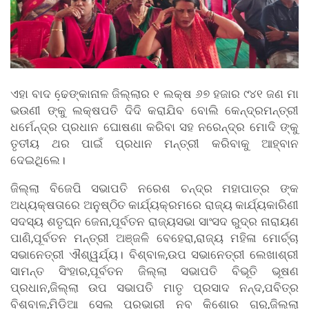
ଏହା ବାଦ ଢେ଼ଙ୍କାନାଳ ଜିଲ୍ଲାର ୧ ଲକ୍ଷ ୬୭ ହଜାର ୯୪୧ ଜଣ ମା
ଭଉଣୀ ଙ୍କୁ ଲକ୍ଷପତି ଦିଦି କରାଯିବ ବୋଲି କେନ୍ଦ୍ରମନ୍ତ୍ରୀ
ଧର୍ମେନ୍ଦ୍ର ପ୍ରଧାନ ଘୋଷଣା କରିବା ସହ ନରେନ୍ଦ୍ର ମୋଦି ଙ୍କୁ
ତୃତୀୟ ଥର ପାଇଁ ପ୍ରଧାନ ମନ୍ତ୍ରୀ କରିବାକୁ ଆହ୍ବାନ
ଦେଇଥିଲେ।
ଜିଲ୍ଲା ବିଜେପି ସଭାପତି ନରେଶ ଚନ୍ଦ୍ର ମହାପାତ୍ର ଙ୍କ
ଅଧ୍ୟକ୍ଷତାରେ ଅନୁଷ୍ଠିତ କାର୍ଯ୍ୟକ୍ରମରେ ରାଜ୍ୟ କାର୍ଯ୍ୟକାରିଣୀ
ସଦସ୍ୟ ଶତୃଘ୍ନ ଜେନା,ପୂର୍ବତନ ରାଜ୍ୟସଭା ସାଂସଦ ରୁଦ୍ର ନାରାୟଣ
ପାଣି,ପୂର୍ବତନ ମନ୍ତ୍ରୀ ଅଞ୍ଜଳି ବେହେରା,ରାଜ୍ୟ ମହିଳା ମୋର୍ଚ୍ଚା
ସଭାନେତ୍ରୀ ଐଶ୍ୱର୍ଯ୍ୟ। ବିଶ୍ବାଳ,ଉପ ସଭାନେତ୍ରୀ ଲେଖାଶ୍ରୀ
ସାମନ୍ତ ସିଂହାର,ପୂର୍ବତନ ଜିଲ୍ଲା ସଭାପତି ବିଭୂତି ଭୂଷଣ
ପ୍ରଧାନ,ଜିଲ୍ଲା ଉପ ସଭାପତି ମାତୃ ପ୍ରସାଦ ନନ୍ଦ,ପବିତ୍ର
ବିଶ୍ବାଳ,ମିଡ଼ିଆ ସେଲ ପ୍ରଭାରୀ ନବ କିଶୋର ଗୁରୁ,ଜିଲ୍ଲା