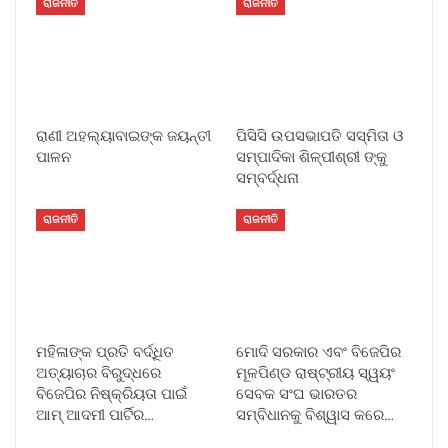
ରାଜନୀତି
ରାଜନୀତି
ରାଣୀ ଅହଲ୍ୟାବାଇଙ୍କ ଜୟନ୍ତୀ
ପିସିସି ଉପସଭାପତି ସସ୍ମିତା ଓ
ପାଳନ
ସମ୍ପାଦିକା ଶିଳ୍ପୀଶ୍ରୀ ଙ୍କୁ
ସମ୍ବର୍ଦ୍ଧନା
ରାଜନୀତି
ରାଜନୀତି
ମହିଳାଙ୍କ ପ୍ରତି ବର୍ଦ୍ଧିତ
ମୋଦି ସରକାର ଏବଂ ବିଜେପିର
ଅତ୍ୟାଚାର ବିରୁଦ୍ଧରେ
ମୂଳପିଣ୍ଡ ରାଷ୍ଟ୍ରୀୟ ସ୍ୱୟଂ
ବିଜେପିର ନିଷ୍କ୍ରିୟତା ପାଇଁ
ସେବକ ସଂଘ ଭାରତର
ଆମ୍ ଆଦମୀ ପାର୍ଟିର…
ସମ୍ବିଧାନକୁ ବିଶ୍ୱାସ କରେ…