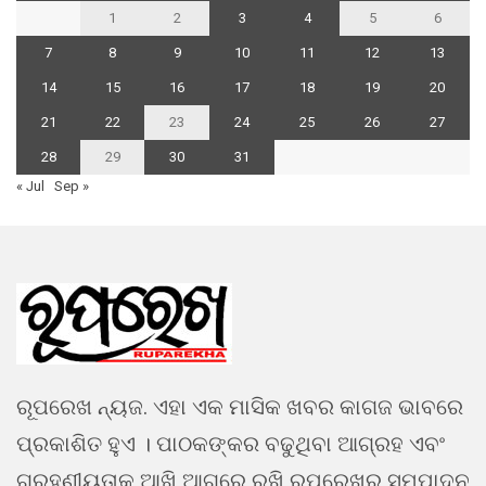
1
2
3
4
5
6
7
8
9
10
11
12
13
14
15
16
17
18
19
20
21
22
23
24
25
26
27
28
29
30
31
« Jul
Sep »
ରୂପରେଖ ନ୍ୟଜ. ଏହା ଏକ ମାସିକ ଖବର କାଗଜ ଭାବରେ
ପ୍ରକାଶିତ ହୁଏ । ପାଠକଙ୍କର ବଢୁଥିବା ଆଗ୍ରହ ଏବଂ
ଗ୍ରହଣୀୟତାକୁ ଆଖି ଆଗରେ ରଖି ରୂପରେଖର ସମ୍ପାଦନ