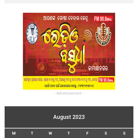
- Advertisement -
August 2023
M
T
W
T
F
S
S