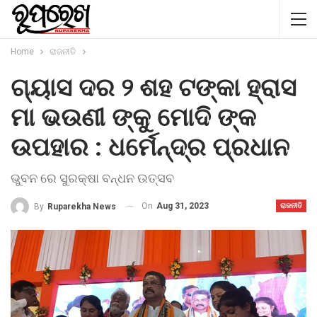
Home
ରାଜନୀତି
ଗ୍ୟାସ ଦର ୨ ଶହ ଟଙ୍କା ହ୍ରାସ
ମା ଭଉଣୀ ଙ୍କୁ ମୋଦି ଙ୍କ
ଉପହାର : ଧର୍ମେନ୍ଦ୍ର ପ୍ରଧାନ
ଭୁବନ ରେ ସୁରକ୍ଷା ବନ୍ଧନ ଉତ୍ସବ
On
Aug 31, 2023
By
Ruparekha News
ରାଜନୀତି