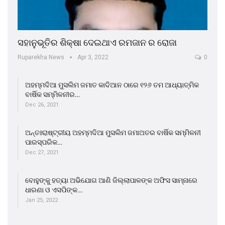
ସହାନୁଭୂତିର ଶିକ୍ଷା ଦେଇଥାଏ ରମଜାନ ର ରୋଜା
Ruparekha News
Apr 3, 2022
0
ଅହମ୍ମଦିଆ ମୁସଲିମ ଜମାତ କାଦିଆନ ଠାରେ ୧୨୬ ତମ ଆଧ୍ୟାତ୍ମିକ
ବାର୍ଷିକ ସମ୍ମିଳନୀର…
Dec 26, 2021
ଅନ୍ତଃରାଷ୍ଟ୍ରୀୟ ଅହମ୍ମଦିଆ ମୁସଲିମ ଜମାଅତର ବାର୍ଷିକ ସମ୍ମିଳନୀ
ପାରସ୍ପରିକ…
Dec 27, 2021
ବୋହୁଙ୍କୁ ହତ୍ୟା ଅଭିଯୋଗ ଆଣି ଜିଲ୍ଲାପାଳଙ୍କ ଅଫିସ ସାମ୍ନାରେ
ଧାରଣା ଓ ଏସପିଙ୍କ…
Jan 25, 2022