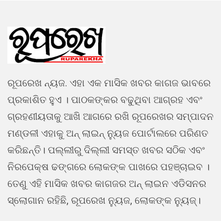
ରୂପରେଖ ନ୍ୟଜ. ଏହା ଏକ ମାସିକ ଖବର କାଗଜ ଭାବରେ
ପ୍ରକାଶିତ ହୁଏ । ପାଠକଙ୍କର ବଢୁଥିବା ଆଗ୍ରହ ଏବଂ
ଗ୍ରହଣୀୟତାକୁ ଆଖି ଆଗରେ ରଖି ରୂପରେଖର ସମ୍ପାଦନ
ମଣ୍ଡଳୀ ଏହାକୁ ଅନ୍ ଲାଇନ୍ ନ୍ୟୁଜ ପୋର୍ଟାଲରେ ପରିଣତ
କରିଛନ୍ତି। ପଲ୍ଲୀରୁ ଦିଲ୍ଲୀ ସମସ୍ତ ଖବର ସଠିକ ଏବଂ
ନିରପେକ୍ଷ ଢଙ୍ଗରେ ଲୋକଙ୍କ ପାଖରେ ପହଞ୍ଚାଇବ ।
ତେଣୁ ଏହି ମାସିକ ଖବର କାଗଜର ଅନ୍ ଲାଇନ ଏଡିସନର
ସ୍ଲୋଗାନ ରହିଛି, ରୂପରେଖ ନ୍ୟୁଜ, ଲୋକଙ୍କ ନ୍ୟୁଜ୍।