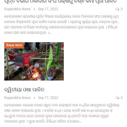
ପୂର୍ତ୍ତ ବିଭାଗ ଠିକାଦାର ସଂଘ ପକ୍ଷରୁ ବିଶ୍ଵ କର୍ମା ପୂଜା ପାଳିତ
Ruparekha News
Sep 17, 2022
0
ଢେଙ୍କାନାଳ: ସ୍ଥାନୀୟ ପୂର୍ତ୍ତ ବିଭାଗ କାର୍ଯ୍ୟାଳୟ ଠାରେ ଠିକାଦାର ସଂଘ ପକ୍ଷରୁ ଧୂମ୍
ଧାମରେ ବିଶ୍ଵକର୍ମା ପୂଜା ପାଳିତ ହୋଇ ଯାଇଛି । ପ୍ରାତରୁ ସୂର୍ଯ୍ୟ ପୂଜା, ମଣ୍ଡଳ ପୂଜା ,
ଘଟ ଆବାହନ ଓ ବିଶ୍ଵ କର୍ମାଙ୍କୁ ଷୋଳସ ଉପଚାରରେ ପୂଜା କରାଯାଇ ଥିଲା । ବିଭିନ୍ନ
ଭୋଗ ରାଗ ଲାଗ କରାଯାଇଥିଲା ।…
ଜିଲ୍ଲା ଖବର
ଦ୍ୱିତୀୟା ଓଷା ପାଳିତ
Ruparekha News
Sep 17, 2022
0
ଢେଙ୍କାନାଳ: ଗଣେଶ ବଜାର ସ୍ଥିତ ମହା ଲକ୍ଷ୍ମୀ ଙ୍କ ମନ୍ଦିର ସମ୍ମୁଖରେ ଦ୍ୱିତୀୟା
ଓଷା ପାଳନ କରାଯାଇ ଥିଲା । ବାଉଁଶ ବନ୍ଧ। ଯାଇ କଦଳି ଗଛ ବନ୍ଧ।ଯାଇଥିଲା ଓ
ଋନ୍ଦୁଆ ଟଙ୍ଗା ଯାଇ ପାହାଡ଼ା ଲୁଗା ପକାଯାଇ ବୃନ୍ଦାବତି ଙ୍କ ପାଖରେ ମୁରୁଜ
ପକାଯାଇ ଥିଲା । ଗୁଆ କଉଡି, ବିଭିନ୍ନ ପରିବା ଓ ଭୋଗ…