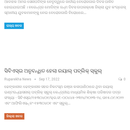
ଆବାହକ ଅମର ସେନାପତିଙ୍କ ନେତୃତ୍ୱରେ ଜାତୀୟ ବେରୋଜଗାର ଦିବସ ପାଳିତ
ହୋଇଯାଇଅଛି । ନରେନ୍ଦ୍ର ମୋଦିଙ୍କ ଜନ୍ମ ଦିବସ ଉପଲକ୍ଷେ ଜିଲ୍ଲା ଯୁବ କଂଗ୍ରେସ୍
ସ୍ଥାନୀୟ ଯୁବକମାନଙ୍କୁ ନେଇ ବେରୋଜଗାରି ବିରୋଧରେ…
ରାଜ୍ୟ ଖବର
ସିବିଏସ୍ଇ ଅନୁବନ୍ଧିତ ହେଲା ରୟାଲ୍ ପବ୍ଲିକ୍ ସ୍କୁଲ୍
Ruparekha News
Sep 17, 2022
0
ଢେଙ୍କାନାଳ: ଢେଙ୍କାନାଳ ସହର ନିକଟସ୍ଥ ରଞ୍ଜା କଳାପାଣିଠାରେ ଥିବା ରୟାଲ୍
ଇଣ୍ଟରନ୍ୟାସନାଲ୍ ପବ୍ଲିକ୍ ସ୍କୁଲ୍ କେନ୍ଦ୍ରୀୟ ମାଧ୍ୟମିକ ଶିକ୍ଷା ପରିଷଦର ପତ୍ର
ସଂଖ୍ୟା - ସିବିଏସ୍ଇ/୧୫୩୦୪୦୧/କ୍ର.ସଂ.-୦୦୪୪୫-୨୩୨୪/୨୦୨୩-୨୪, ତା୧୫.୦୯.୨୦୨୨
ଏବଂ ଆଫିଲିଏସନ୍ ନଂ-୧୫୩୦୪୦୧ ଏବଂ ସ୍କୁଲ୍…
ଜିଲ୍ଲା ଖବର