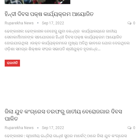
ହିନ୍ଦୀ ଦିବସ ପକ୍ଷ କାର୍ଯ୍ୟକ୍ରମ ଆୟୋଜିତ
Ruparekha News
Sep 17, 2022
0
ଢେଙ୍କାନାଳ: ଢେଙ୍କାନାଳ ନେହେରୁ ୟୁବା କେନ୍ଦ୍ର କାର୍ଯ୍ୟାଳୟରେ ଜାତୀୟ
ସେବାକର୍ମୀମାନଙ୍କ ସହଯୋଗରେ ହିନ୍ଦୀ ଦିବସ ପକ୍ଷ କାର୍ଯ୍ୟକ୍ରମ ଆୟୋଜିତ
ହୋଇଯାଇଥିଲା ।ଉକ୍ତ କାର୍ଯ୍ୟକ୍ରମରେ ମୁଖ୍ୟ ଅତିଥି ଭାବରେ ଯୋଗ ଦେଇଥିଲେ
ଓଡ଼ିଶା ସମଗ୍ର ଶିକ୍ଷକ ସଂଘର ସଭାପତି ଶ୍ରୀଯୁକ୍ତ ହୃଦାନନ୍ଦ…
ରାଜନୀତି
ଜିଲା ଯୁବ କଂଗ୍ରେସ ତରଫରୁ ଜାତୀୟ ବେରୋଜଗାର ଦିବସ
ପାଳିତ
Ruparekha News
Sep 17, 2022
0
ଢେଙ୍କାନାଳ : ସ୍ଥାନୀୟ ଇନ୍ଦିରା ଗାନ୍ଧୀ ସୁପର ମାର୍କେଟ୍ ଠାରେ ଜିଲା ଯୁବ କଂଗ୍ରେସ