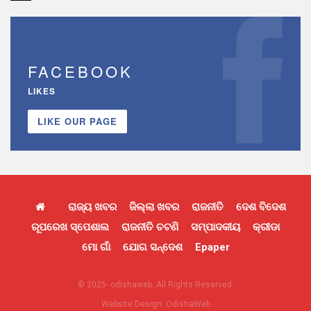
FACEBOOK
LIKES
LIKE OUR PAGE
ରାଜ୍ୟ ଖବର
ଜିଲ୍ଲା ଖବର
ରାଜନୀତି
ଦେଶ ବିଦେଶ
ରୂପରେଖ ସ୍ପେଶାଲ
ରାଜନୀତି ଚଟଣି
ସମ୍ପାଦକୀୟ
କ୍ରୀଡା
ମୋ ଗାଁ
ଯୋଗ ସନ୍ଦେଶ
Epaper
© 2025- odishaweb. All Rights Reserved.
Website Design:
OdishaWeb