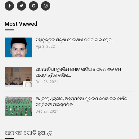
Most Viewed
ସହାନୁଭୂତିର ଶିକ୍ଷା ଦେଇଥାଏ ରମଜାନ ର ରୋଜା
Apr 3, 2022
ଅହମ୍ମଦିଆ ମୁସଲିମ ଜମାତ କାଦିଆନ ଠାରେ ୧୨୬ ତମ
ଆଧ୍ୟାତ୍ମିକ ବାର୍ଷିକ…
Dec 26, 2021
ଅନ୍ତଃରାଷ୍ଟ୍ରୀୟ ଅହମ୍ମଦିଆ ମୁସଲିମ ଜମାଅତର ବାର୍ଷିକ
ସମ୍ମିଳନୀ ପାରସ୍ପରିକ…
Dec 27, 2021
ଆମ ସହ ଯୋଡି ହୁଅନ୍ତୁ