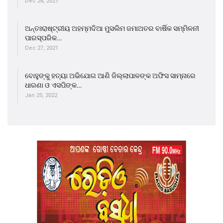
Dec 26, 2021
ଅନ୍ତଃରାଷ୍ଟ୍ରୀୟ ଅହମ୍ମଦିଆ ମୁସଲିମ ଜମାଅତର ବାର୍ଷିକ ସମ୍ମିଳନୀ
ପାରସ୍ପରିକ…
Dec 27, 2021
ବୋହୁଙ୍କୁ ହତ୍ୟା ଅଭିଯୋଗ ଆଣି ଜିଲ୍ଲାପାଳଙ୍କ ଅଫିସ ସାମ୍ନାରେ
ଧାରଣା ଓ ଏସପିଙ୍କ…
Jan 25, 2022