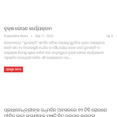
ବୃକ୍ଷ ରୋପଣ କାର୍ଯ୍ୟକ୍ରମ
Ruparekha News
Sep 17, 2022
0
କଙ୍କଡାହାଡ଼: "ଯୁବଶକ୍ତି" ସମର୍ପିତ ଓଡିଶା ପକ୍ଷରୁ କୁଟୁରିଆ ଗ୍ରାମ ପଞ୍ଚାୟତର
ଶକ୍ତି ପୀଠ ମା ବିଲେଇଶୁଣି ମନ୍ଦିର ର ସୌନ୍ଦର୍ଯ୍ୟ କରଣ ପାଇଁ ଯୁବଶକ୍ତି ର
ଅଧ୍ୟକ୍ଷ ହିମାଂଶୁ ଭୂଷଣ ବାରିକ ଙ୍କ ନେତୃତ୍ୱରେ ବୃକ୍ଷ ରୋପଣ କାର୍ଯ୍ୟକ୍ରମ
ଅନୁଷ୍ଠିତ ହୋଇଥିଲାI ଆଜିର ଏହି କାର୍ଯ୍ୟକ୍ରମ ରେ…
ପ୍ରମୁଖ ଖବର
ପ୍ରଧାନମନ୍ତ୍ରୀଙ୍କ ଜନ୍ମଦିନ ଅବସରରେ ୭୨ ଟିବି ରୋଗରେ
ପୀଡ଼ିତ ଭାଇ ଭଉଣୀଙ୍କୁ ପୁଷ୍ଟି କିଟ୍ ପ୍ରଦାନ କରାଗଲା