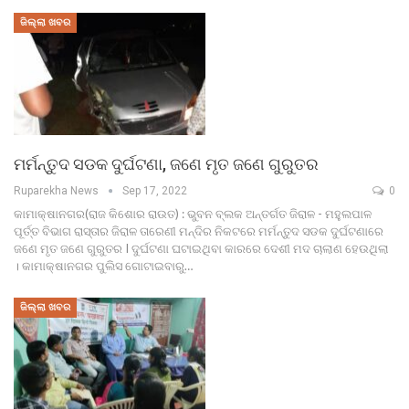
ଜିଲ୍ଲା ଖବର
ମର୍ମନ୍ତୁଦ ସଡକ ଦୁର୍ଘଟଣା, ଜଣେ ମୃତ ଜଣେ ଗୁରୁତର
Ruparekha News
Sep 17, 2022
0
କାମାକ୍ଷାନଗର(ରାଜ କିଶୋର ରାଉତ) : ଭୁବନ ବ୍ଲକ ଅନ୍ତର୍ଗତ ଜିରାଳ - ମହୁଲପାଳ
ପୂର୍ତ୍ତ ବିଭାଗ ରାସ୍ତାର ଜିରାଳ ତାରେଣୀ ମନ୍ଦିର ନିକଟରେ ମର୍ମନ୍ତୁଦ ସଡକ ଦୁର୍ଘଟଣାରେ
ଜଣେ ମୃତ ଜଣେ ଗୁରୁତର I ଦୁର୍ଘଟଣା ଘଟାଇଥିବା କାରରେ ଦେଶୀ ମଦ ଚାଲାଣ ହେଉଥିଲା
। କାମାକ୍ଷାନଗର ପୁଲିସ ଗୋଟାଇବାରୁ…
ଜିଲ୍ଲା ଖବର