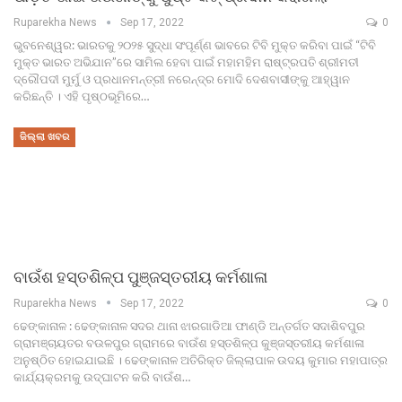
Ruparekha News
Sep 17, 2022
0
ଭୁବନେଶ୍ୱର: ଭାରତକୁ ୨୦୨୫ ସୁଦ୍ଧା ସଂପୂର୍ଣ୍ଣ ଭାବରେ ଟିବି ମୁକ୍ତ କରିବା ପାଇଁ “ଟିବି
ମୁକ୍ତ ଭାରତ ଅଭିଯାନ”ରେ ସାମିଲ ହେବା ପାଇଁ ମହାମହିମ ରାଷ୍ଟ୍ରପତି ଶ୍ରୀମତୀ
ଦ୍ରୌପଦୀ ମୁର୍ମୁ ଓ ପ୍ରଧାନମନ୍ତ୍ରୀ ନରେନ୍ଦ୍ର ମୋଦି ଦେଶବାସୀଙ୍କୁ ଆହ୍ୱାନ
କରିଛନ୍ତି । ଏହି ପୃଷ୍ଠଭୂମିରେ…
ଜିଲ୍ଲା ଖବର
ବାଉଁଶ ହସ୍ତଶିଳ୍ପ ପୁଞ୍ଜସ୍ତରୀୟ କର୍ମଶାଳା
Ruparekha News
Sep 17, 2022
0
ଢେଙ୍କାନାଳ : ଢେଙ୍କାନାଳ ସଦର ଥାନା ଝାରଗାଡିଆ ଫାଣ୍ଡି ଅନ୍ତର୍ଗତ ସଦାଶିବପୁର
ଗ୍ରାମଞ୍ଚାୟତର ବଉଳପୁର ଗ୍ରାମରେ ବାଉଁଶ ହସ୍ତଶିଳ୍ପ କୁଞ୍ଜସ୍ତରୀୟ କର୍ମଶାଳା
ଅନୁଷ୍ଠିତ ହୋଇଯାଇଛି । ଢେଙ୍କାନାଳ ଅତିରିକ୍ତ ଜିଲ୍ଲାପାଳ ଉଦୟ କୁମାର ମହାପାତ୍ର
କାର୍ଯ୍ୟକ୍ରମକୁ ଉଦ୍ଘାଟନ କରି ବାଉଁଶ…