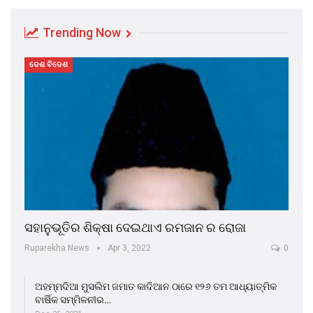
Trending Now
ଦେଶ ବିଦେଶ
ସହାନୁଭୂତିର ଶିକ୍ଷା ଦେଇଥାଏ ରମଜାନ ର ରୋଜା
Ruparekha News
Apr 3, 2022
0
ଅହମ୍ମଦିଆ ମୁସଲିମ ଜମାତ କାଦିଆନ ଠାରେ ୧୨୬ ତମ ଆଧ୍ୟାତ୍ମିକ
ବାର୍ଷିକ ସମ୍ମିଳନୀର…