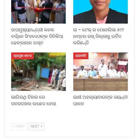
ଉପମୁଖ୍ୟମନ୍ତ୍ରୀ କନକ
ଇ – ଟେକ୍ ର ମୋନାଲିସା ୫୯୯
ବର୍ଦ୍ଧନ ସିଂହଦେଓଙ୍କ ଦିନିକିଆ
ନମ୍ବର ରଖ୍ ଜିଲ୍ଲାକୁ ଗର୍ବିତ
ଢେଙ୍କାନାଳ ଗସ୍ତ
କରିଛନ୍ତି
ପ୍ରମୁଖ ଖବର
ରାଜନୀତି
ଭାଗିରଥି ବିହାର ରେ
ରାଣୀ ଅହଲ୍ୟାବାଇଙ୍କ ଜୟନ୍ତୀ
ଜବରଦଖଲ ଉଛେଦ ହେଲା
ପାଳନ
PREV
NEXT