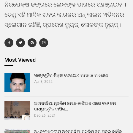
ନିରପେକ୍ଷ ଢଙ୍ଗରେ ଲୋକଙ୍କ ପାଖରେ ପହଞ୍ଚାଇବ ।
ତେଣୁ ଏହି ମାସିକ ଖବର କାଗଜର ଅନ୍ ଲାଇନ ଏଡିସନର
ସ୍ଲୋଗାନ ରହିଛି, ରୂପରେଖ ନ୍ୟୁଜ, ଲୋକଙ୍କ ନ୍ୟୁଜ୍।
Most Viewed
ସହାନୁଭୂତିର ଶିକ୍ଷା ଦେଇଥାଏ ରମଜାନ ର ରୋଜା
Apr 3, 2022
ଅହମ୍ମଦିଆ ମୁସଲିମ ଜମାତ କାଦିଆନ ଠାରେ ୧୨୬ ତମ
ଆଧ୍ୟାତ୍ମିକ ବାର୍ଷିକ…
Dec 26, 2021
ଅନ୍ତଃରାଷ୍ଟ୍ରୀୟ ଅହମ୍ମଦିଆ ମୁସଲିମ ଜମାଅତର ବାର୍ଷିକ