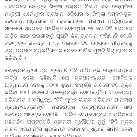
ଅବସରରେ କେନ୍ଦ୍ର ଶିକ୍ଷା, ଦକ୍ଷତା ବିକାଶ ଏବଂ ଉଦ୍ୟମିତା
ମନ୍ତ୍ରୀ ଧର୍ମେନ୍ଦ୍ର ପ୍ରଧାନ ଓଡ଼ିଶାର ୪ ଜିଲ୍ଲା ସମ୍ବଲପୁର,
ଦେବଗଡ଼, ଅନୁଗୋଳ ଓ ଢ଼େଙ୍କାନାଳର ପ୍ରଥମ ପର୍ଯ୍ୟାୟରେ
ସରକାରୀ ସ୍ତରରେ ପଞ୍ଜିକୃତ ହୋଇଥିବା ୭୨ ଜଣ ଟିବି ରୋଗରେ
ପୀଡ଼ିତ ଭାଇ ଭଉଣୀଙ୍କୁ ପୁଷ୍ଟି କିଟ୍ ପ୍ରଦାନ କରିଛନ୍ତି ବୋଲି
ଟ୍ବିଟ୍ କରି କହିଛନ୍ତି । ଏହି ଜିଲ୍ଲାର ଟିବି ରୋଗରେ ପୀଡ଼ିତଙ୍କୁ
ଶ୍ରୀ ପ୍ରଧାନ ବ୍ୟକ୍ତିଗତ ଭାବେରେ ମାସିକ ପୁଷ୍ଟି କିଟ୍ ପ୍ରଦାନ
କରିଛନ୍ତି ।
କେନ୍ଦ୍ରମନ୍ତ୍ରୀ ଶ୍ରୀ ପ୍ରଧାନ ଟିବି ପୀଡ଼ିତଙ୍କ ଉଦ୍ଦେଶ୍ୟରେ
ବାର୍ତ୍ତା ଦେଇ କହିଛନ୍ତି ଯେ ପ୍ରଧାନମନ୍ତ୍ରୀ ମୋଦିଙ୍କ
ଆହ୍ୱାନରେ ଦେଶକୁ ୨୦୨୫ ସୁଦ୍ଧା ସଂପୂର୍ଣ୍ଣ ଭାବରେ ଟିବି ମୁକ୍ତ
କରିବା ପାଇଁ ସରକାର ସଂକଳ୍ପବଦ୍ଧ ହୋଇଛନ୍ତି । ‘ଅନ୍ତୋଦୟ’
ଅଭିଯାନର ଅଂଶସ୍ୱରୂପ “ଟିବି ମୁକ୍ତ ଭାରତ ଅଭିଯାନ” ମାନନୀୟ
ପ୍ରଧାନମନ୍ତ୍ରୀଙ୍କ ପ୍ରତ୍ୟକ୍ଷ ତତ୍ତ୍ୱାବଧାନରେ ସାରା
ଦେଶରେ ଆରମ୍ଭ ହୋଇଛି । ଚଳିତ ସେପ୍ଟେମ୍ବର ୯ ତାରିଖରେ
ମହାମହିମ ରାଷ୍ଟ୍ରପତି ଶ୍ରୀମତୀ ଦ୍ରୌପଦୀ ମୁର୍ମୁ “ଟିବି ମୁକ୍ତ
ଭାରତ ଅଭିଯାନ”ର ଶୁଭାରମ୍ଭ କରିବା ସହ ଏଥିରେ ସାମିଲ ହେବା
ପାଇଁ ଦେଶବାସୀଙ୍କୁ ଆହ୍ୱାନ କରିଥିଲେ ।