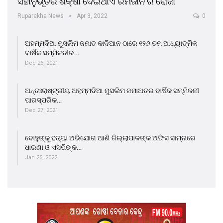
ସହାନୁଭୂତିର ଶିକ୍ଷା ଦେଇଥାଏ ରମଜାନ ର ରୋଜା
Ruparekha News
Apr 3, 2022
0
ଅହମ୍ମଦିଆ ମୁସଲିମ ଜମାତ କାଦିଆନ ଠାରେ ୧୨୬ ତମ ଆଧ୍ୟାତ୍ମିକ
ବାର୍ଷିକ ସମ୍ମିଳନୀର…
Dec 26, 2021
ଅନ୍ତଃରାଷ୍ଟ୍ରୀୟ ଅହମ୍ମଦିଆ ମୁସଲିମ ଜମାଅତର ବାର୍ଷିକ ସମ୍ମିଳନୀ
ପାରସ୍ପରିକ…
Dec 27, 2021
ବୋହୁଙ୍କୁ ହତ୍ୟା ଅଭିଯୋଗ ଆଣି ଜିଲ୍ଲାପାଳଙ୍କ ଅଫିସ ସାମ୍ନାରେ
ଧାରଣା ଓ ଏସପିଙ୍କ…
Jan 25, 2022