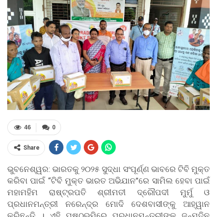
46
0
Share
ଭୁବନେଶ୍ୱର: ଭାରତକୁ ୨୦୨୫ ସୁଦ୍ଧା ସଂପୂର୍ଣ୍ଣ ଭାବରେ ଟିବି ମୁକ୍ତ
କରିବା ପାଇଁ “ଟିବି ମୁକ୍ତ ଭାରତ ଅଭିଯାନ”ରେ ସାମିଲ ହେବା ପାଇଁ
ମହାମହିମ ରାଷ୍ଟ୍ରପତି ଶ୍ରୀମତୀ ଦ୍ରୌପଦୀ ମୁର୍ମୁ ଓ
ପ୍ରଧାନମନ୍ତ୍ରୀ ନରେନ୍ଦ୍ର ମୋଦି ଦେଶବାସୀଙ୍କୁ ଆହ୍ୱାନ
କରିଛନ୍ତି । ଏହି ପୃଷ୍ଠଭୂମିରେ ପ୍ରଧାନମନ୍ତ୍ରୀଙ୍କ ଜନ୍ମଦିନ