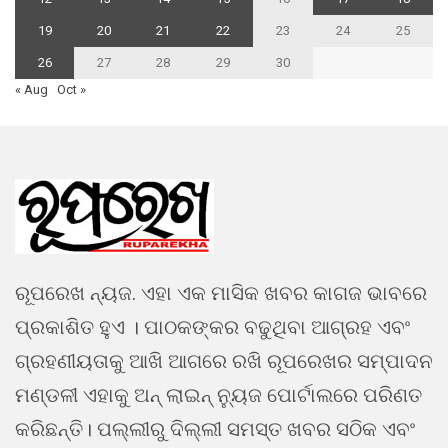
19
20
21
22
23
24
25
26
27
28
29
30
« Aug
Oct »
ରୂପରେଖ ନ୍ୟଜ. ଏହା ଏକ ମାସିକ ଖବର କାଗଜ ଭାବରେ
ପ୍ରକାଶିତ ହୁଏ । ପାଠକଙ୍କର ବଢୁଥିବା ଆଗ୍ରହ ଏବଂ
ଗ୍ରହଣୀୟତାକୁ ଆଖି ଆଗରେ ରଖି ରୂପରେଖର ସମ୍ପାଦନ
ମଣ୍ଡଳୀ ଏହାକୁ ଅନ୍ ଲାଇନ୍ ନ୍ୟୁଜ ପୋର୍ଟାଲରେ ପରିଣତ
କରିଛନ୍ତି। ପଲ୍ଲୀରୁ ଦିଲ୍ଲୀ ସମସ୍ତ ଖବର ସଠିକ ଏବଂ