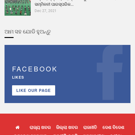
ସମ୍ମିଳନୀ ପାରସ୍ପରିକ…
Dec 27, 2021
ଆମ ସହ ଯୋଡି ହୁଅନ୍ତୁ
FACEBOOK
LIKES
LIKE OUR PAGE
ରାଜ୍ୟ ଖବର
ଜିଲ୍ଲା ଖବର
ରାଜନୀତି
ଦେଶ ବିଦେଶ