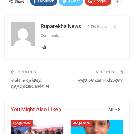
Facebook
Twitter
Google+
Share
Ruparekha News
1486 Posts
0
Comments
PREV POST
NEXT POST
ବାଉଁଶ ହସ୍ତଶିଳ୍ପ
ବୃକ୍ଷ ରୋପଣ କାର୍ଯ୍ୟକ୍ରମ
ପୁଞ୍ଜସ୍ତରୀୟ କର୍ମଶାଳା
You Might Also Like
All
ପ୍ରମୁଖ ଖବର
ପ୍ରମୁଖ ଖବର