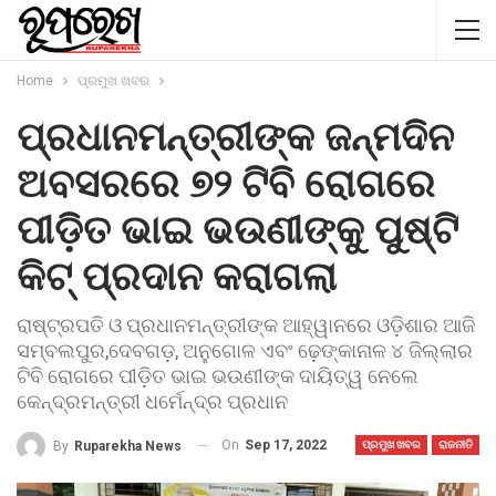
Home
ପ୍ରମୁଖ ଖବର
ପ୍ରଧାନମନ୍ତ୍ରୀଙ୍କ ଜନ୍ମଦିନ
ଅବସରରେ ୭୨ ଟିବି ରୋଗରେ
ପୀଡ଼ିତ ଭାଇ ଭଉଣୀଙ୍କୁ ପୁଷ୍ଟି
କିଟ୍ ପ୍ରଦାନ କରାଗଲା
ରାଷ୍ଟ୍ରପତି ଓ ପ୍ରଧାନମନ୍ତ୍ରୀଙ୍କ ଆହ୍ୱାନରେ ଓଡ଼ିଶାର ଆଜି
ସମ୍ବଲପୁର,ଦେବଗଡ଼, ଅନୁଗୋଳ ଏବଂ ଢ଼େଙ୍କାନାଳ ୪ ଜିଲ୍ଲାର
ଟିବି ରୋଗରେ ପୀଡ଼ିତ ଭାଇ ଭଉଣୀଙ୍କ ଦାୟିତ୍ୱ ନେଲେ
କେନ୍ଦ୍ରମନ୍ତ୍ରୀ ଧର୍ମେନ୍ଦ୍ର ପ୍ରଧାନ
On
Sep 17, 2022
By
Ruparekha News
ପ୍ରମୁଖ ଖବର
ରାଜନୀତି