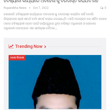
ହବିଷ୍ୟାଳୀ କାର୍ଯ୍ୟରେ ଅବହେଳା କୁ ବରଦାସ୍ତ କରାଯିବ ନାହିଁ
Ruparekha News
Oct 7, 2022
0
କୋଣାର୍କ: ହବିଷ୍ୟାଳୀ କାର୍ଯ୍ୟରେ ଅବହେଳା କୁ ବରଦାସ୍ତ କରାଯିବ ନାହିଁ ବୋଲି
ଜିଲ୍ଲାପାଳ ଶ୍ରୀ ସମର୍ଥ ବର୍ମା ସତର୍କ କରାଇ ଦେଇଛନ୍ତି। ଆଜି ଅପରାହ୍ନ ରେ ସର୍କିଟ ହାଉସ
ଠାରେ ହବିଷ୍ୟାଳୀ ବ୍ରତ ପାଇଁ ଦାୟିତ୍ୱରେ ଥିବା ବରିଷ୍ଠ ଅଧିକାରୀ ଓ ନୋଡାଲ
ଅଧିକାରୀ ମାନଙ୍କର ଏକ ସମୀକ୍ଷା ବୈଠକ…
Trending Now
ଦେଶ ବିଦେଶ