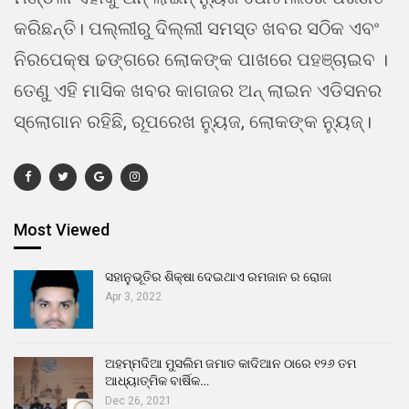
କରିଛନ୍ତି। ପଲ୍ଲୀରୁ ଦିଲ୍ଲୀ ସମସ୍ତ ଖବର ସଠିକ ଏବଂ
ନିରପେକ୍ଷ ଢଙ୍ଗରେ ଲୋକଙ୍କ ପାଖରେ ପହଞ୍ଚାଇବ ।
ତେଣୁ ଏହି ମାସିକ ଖବର କାଗଜର ଅନ୍ ଲାଇନ ଏଡିସନର
ସ୍ଲୋଗାନ ରହିଛି, ରୂପରେଖ ନ୍ୟୁଜ, ଲୋକଙ୍କ ନ୍ୟୁଜ୍।
Most Viewed
ସହାନୁଭୂତିର ଶିକ୍ଷା ଦେଇଥାଏ ରମଜାନ ର ରୋଜା
Apr 3, 2022
ଅହମ୍ମଦିଆ ମୁସଲିମ ଜମାତ କାଦିଆନ ଠାରେ ୧୨୬ ତମ
ଆଧ୍ୟାତ୍ମିକ ବାର୍ଷିକ…
Dec 26, 2021