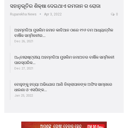
ସହାନୁଭୂତିର ଶିକ୍ଷା ଦେଇଥାଏ ରମଜାନ ର ରୋଜା
Ruparekha News
Apr 3, 2022
0
ଅହମ୍ମଦିଆ ମୁସଲିମ ଜମାତ କାଦିଆନ ଠାରେ ୧୨୬ ତମ ଆଧ୍ୟାତ୍ମିକ
ବାର୍ଷିକ ସମ୍ମିଳନୀର…
Dec 26, 2021
ଅନ୍ତଃରାଷ୍ଟ୍ରୀୟ ଅହମ୍ମଦିଆ ମୁସଲିମ ଜମାଅତର ବାର୍ଷିକ ସମ୍ମିଳନୀ
ପାରସ୍ପରିକ…
Dec 27, 2021
ବୋହୁଙ୍କୁ ହତ୍ୟା ଅଭିଯୋଗ ଆଣି ଜିଲ୍ଲାପାଳଙ୍କ ଅଫିସ ସାମ୍ନାରେ
ଧାରଣା ଓ ଏସପିଙ୍କ…
Jan 25, 2022