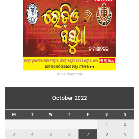
- Advertisement -
October 2022
M
T
W
T
F
S
S
1
2
3
4
5
6
7
8
9