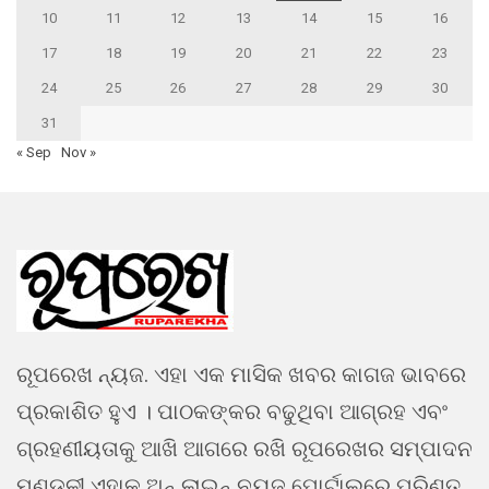
10
11
12
13
14
15
16
17
18
19
20
21
22
23
24
25
26
27
28
29
30
31
« Sep
Nov »
ରୂପରେଖ ନ୍ୟଜ. ଏହା ଏକ ମାସିକ ଖବର କାଗଜ ଭାବରେ
ପ୍ରକାଶିତ ହୁଏ । ପାଠକଙ୍କର ବଢୁଥିବା ଆଗ୍ରହ ଏବଂ
ଗ୍ରହଣୀୟତାକୁ ଆଖି ଆଗରେ ରଖି ରୂପରେଖର ସମ୍ପାଦନ
ମଣ୍ଡଳୀ ଏହାକୁ ଅନ୍ ଲାଇନ୍ ନ୍ୟୁଜ ପୋର୍ଟାଲରେ ପରିଣତ