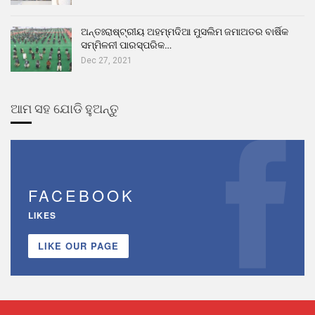
ଅନ୍ତଃରାଷ୍ଟ୍ରୀୟ ଅହମ୍ମଦିଆ ମୁସଲିମ ଜମାଅତର ବାର୍ଷିକ
ସମ୍ମିଳନୀ ପାରସ୍ପରିକ…
Dec 27, 2021
ଆମ ସହ ଯୋଡି ହୁଅନ୍ତୁ
FACEBOOK
LIKES
LIKE OUR PAGE