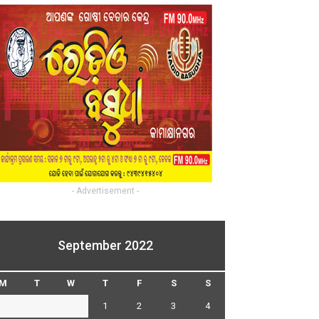
- Advertisement -
September 2022
M
T
W
T
F
S
S
1
2
3
4