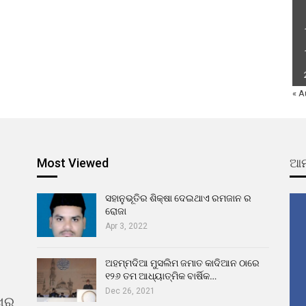
« A
Most Viewed
ଆମ
ସହାନୁଭୂତିର ଶିକ୍ଷା ଦେଇଥାଏ ରମଜାନ ର
ରୋଜା
Apr 3, 2022
ଅହମ୍ମଦିଆ ମୁସଲିମ ଜମାତ କାଦିଆନ ଠାରେ
୧୨୬ ତମ ଆଧ୍ୟାତ୍ମିକ ବାର୍ଷିକ…
Dec 26, 2021
ଖର