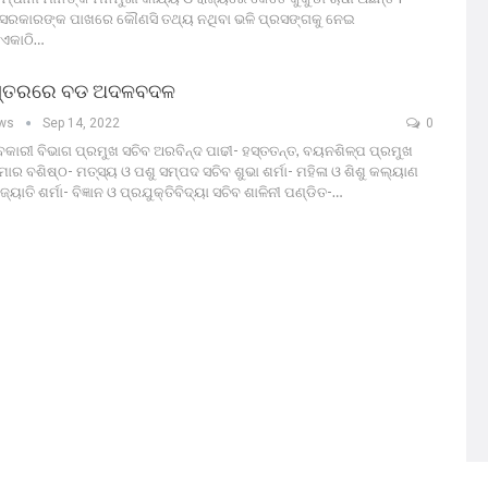
 ସରକାରଙ୍କ ପାଖରେ କୌଣସି ତଥ୍ୟ ନଥିବା ଭଳି ପ୍ରସଙ୍ଗକୁ ନେଇ
 ଏକାଠି…
୍ତରରେ ବଡ ଅଦଳବଦଳ
ews
Sep 14, 2022
0
ବକାରୀ ବିଭାଗ ପ୍ରମୁଖ ସଚିବ ଅରବିନ୍ଦ ପାଢୀ- ହସ୍ତତନ୍ତ, ବୟନଶିଳ୍ପ ପ୍ରମୁଖ
ମାର ବଶିଷ୍ଠ- ମତ୍ସ୍ୟ ଓ ପଶୁ ସମ୍ପଦ ସଚିବ ଶୁଭା ଶର୍ମା- ମହିଳା ଓ ଶିଶୁ କଲ୍ୟାଣ
ୟୋତି ଶର୍ମା- ବିଜ୍ଞାନ ଓ ପ୍ରଯୁକ୍ତିବିଦ୍ୟା ସଚିବ ଶାଳିନୀ ପଣ୍ଡିତ-…