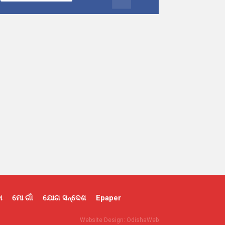
ା
ମୋ ଗାଁ
ଯୋଗ ସନ୍ଦେଶ
Epaper
Website Design:
OdishaWeb