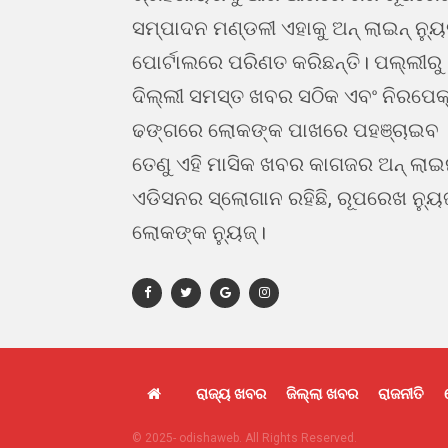
ସମ୍ପାଦନ ମଣ୍ଡଳୀ ଏହାକୁ ଅନ୍ ଲାଇନ୍ ନ୍ୟ
ପୋର୍ଟାଲରେ ପରିଣତ କରିଛନ୍ତି। ପଲ୍ଲୀରୁ
ଦିଲ୍ଲୀ ସମସ୍ତ ଖବର ସଠିକ ଏବଂ ନିରପେକ
ଢଙ୍ଗରେ ଲୋକଙ୍କ ପାଖରେ ପହଞ୍ଚାଇବ 
ତେଣୁ ଏହି ମାସିକ ଖବର କାଗଜର ଅନ୍ ଲା
ଏଡିସନର ସ୍ଲୋଗାନ ରହିଛି, ରୂପରେଖ ନ୍ୟୁ
ଲୋକଙ୍କ ନ୍ୟୁଜ୍।
ରାଜ୍ୟ ଖବର
ଜିଲ୍ଲା ଖବର
ରାଜନୀତି
© 2025- odishaweb. All Rights Reserved.