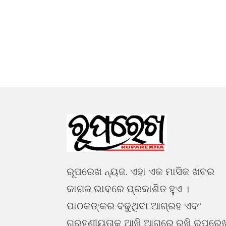
ରୂପରେଖ ନ୍ୟଜ. ଏହା ଏକ ମାସିକ ଖବର
କାଗଜ ଭାବରେ ପ୍ରକାଶିତ ହୁଏ ।
ପାଠକଙ୍କର ବଢୁଥିବା ଆଗ୍ରହ ଏବଂ
ଗ୍ରହଣୀୟତାକୁ ଆଖି ଆଗରେ ରଖି ରୂପରେ