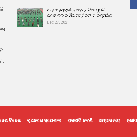
ୁଜ
ଅନ୍ତଃରାଷ୍ଟ୍ରୀୟ ଅହମ୍ମଦିଆ ମୁସଲିମ
ଜମାଅତର ବାର୍ଷିକ ସମ୍ମିଳନୀ ପାରସ୍ପରିକ…
Dec 27, 2021
୍ଷ
।
ଇନ
ଜ,
ଦେଶ ବିଦେଶ
ରୂପରେଖ ସ୍ପେଶାଲ
ରାଜନୀତି ଚଟଣି
ସମ୍ପାଦକୀୟ
କ୍ରୀଡ