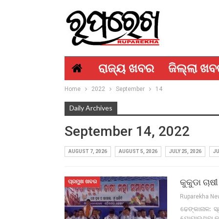
ରାଜ୍ୟ ଖବର
ଜିଲ୍ଲା ଖ
Home
2022
September
14
Daily Archives
September 14, 2022
AUGUST 7, 2026
AUGUST 5, 2026
JULY 25, 2026
JU
କୁକୁଡା ଚା
ପ୍ରମୁଖ ଖବର
Ruparekha N
ଢେଙ୍କାନାଳ: ସ୍
ଯୋଗାଉଥିବା କମ୍