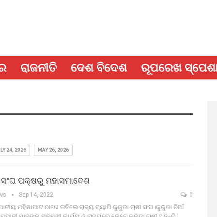
ବର
ରାଜନୀତି
ଦେଶ ବିଦେଶ
ରୂପରେଖ ସ୍ପେଶ
LY 24, 2026
MAY 26, 2026
ଷୀ ସଂଘ ପକ୍ଷରୁ ମହାସମାବେଶ
ews
Sep 14, 2022
0
ଥାନୀୟ ମହିଷାପାଟ ଠାରେ ତାତିଲେ ରାଜ୍ୟ ବ୍ୟାପି କୁକୁଡା ଚାଷୀ ସଂଘ।କୁକୁଡା ଚିଆଁ
ପାନୀ ମାନଙ୍କ ମନମୁଖୀ କାର୍ଯ୍ୟ ଓ ରାଜ୍ୟରେ କେତେ କୁକୁଡା ଚାଷୀ ଅଛନ୍ତି I