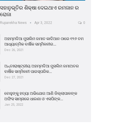
ସହାନୁଭୂତିର ଶିକ୍ଷା ଦେଇଥାଏ ରମଜାନ ର
ରୋଜା
Ruparekha News
Apr 3, 2022
0
ଅହମ୍ମଦିଆ ମୁସଲିମ ଜମାତ କାଦିଆନ ଠାରେ ୧୨୬ ତମ
ଆଧ୍ୟାତ୍ମିକ ବାର୍ଷିକ ସମ୍ମିଳନୀର…
Dec 26, 2021
ଅନ୍ତଃରାଷ୍ଟ୍ରୀୟ ଅହମ୍ମଦିଆ ମୁସଲିମ ଜମାଅତର
ବାର୍ଷିକ ସମ୍ମିଳନୀ ପାରସ୍ପରିକ…
Dec 27, 2021
ବୋହୁଙ୍କୁ ହତ୍ୟା ଅଭିଯୋଗ ଆଣି ଜିଲ୍ଲାପାଳଙ୍କ
ଅଫିସ ସାମ୍ନାରେ ଧାରଣା ଓ ଏସପିଙ୍କ…
Jan 25, 2022