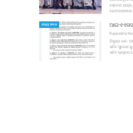
ସେନେଇ ରାଜ୍ୟ
ଢେଙ୍କାନାଳରେ
ଆଇଏଏସସ
ରାଜ୍ୟ ଖବର
Ruparekha N
ନିକୁଞ୍ଜ ଧଳ- ଅ
ସଚିବ ସୁରେଶ କୁ
ସଚିବ ଭାସ୍ତର ଜ୍