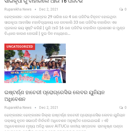
ସାଇକୃପା ରୁ ବାହାରିଲେ ଆଉ 16 ପଜିଟିଭ
Ruparekha News
Dec 2, 2021
0
ଢେଙ୍କାନାଳ : ଗତ ନଭେମ୍ବର 29 ତାରିଖ ରେ 4 ଜଣ ପଜିଟିଭ ଚିହ୍ନଟ ହୋଇଥିବା
ସାଇକୃପା ଆବାସିକ ମହାବିଦ୍ୟାଳୟ ରେ ଗତକାଲି 33 ଜଣ ପଜିଟିଭ ବାହାରିବା ଏକ
ପ୍ରକାର ଭୟ ସୃଷ୍ଟି କରିଛି | ପୁଣି ଆଜି 16 ଜଣ ପଜିଟିଭ ବାହାରିବା ପ୍ରଶାସନ ର ମୁଣ୍ଡ
ବିନ୍ଧାର କାରଣ ହୋଇଛି | ଦୁଇ ଦିନ ମଧ୍ୟରେ…
UNCATEGORIZED
ଇଷ୍ଟର୍ଣ୍ଣ ହାଚେରୀ ପ୍ରୋଗ୍ରେସିଭ ଲେବର ୟୁନିୟନ
ଅଧିବେଶନ
Ruparekha News
Dec 2, 2021
0
ଢେଙ୍କାନାଳ: ଢେଙ୍କାନାଳ ଜିଲ୍ଲା ଇଷ୍ଟର୍ଣ୍ଣ ହାଚେରୀ ପ୍ରୋଗ୍ରେସିଭ ଲେବର ୟୁନିୟନ
ପକ୍ଷରୁ ନୂତନ ସଭାପତି ନିର୍ବାଚନି ଅଧିବେଶନ ଅନୁଷ୍ଠିତ ହୋଇଯାଇଛି । ଏହି
ଅଧିବେଶନରେ ମୂଖ୍ୟ ଅତିଥି ଭାବେ AITUCର ଜାତୀୟ ସମ୍ପାଦକ ରାମକୃଷ୍ଣ ପଣ୍ଡା