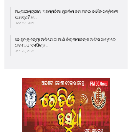
ଅନ୍ତଃରାଷ୍ଟ୍ରୀୟ ଅହମ୍ମଦିଆ ମୁସଲିମ ଜମାଅତର ବାର୍ଷିକ ସମ୍ମିଳନୀ
ପାରସ୍ପରିକ…
Dec 27, 2021
ବୋହୁଙ୍କୁ ହତ୍ୟା ଅଭିଯୋଗ ଆଣି ଜିଲ୍ଲାପାଳଙ୍କ ଅଫିସ ସାମ୍ନାରେ
ଧାରଣା ଓ ଏସପିଙ୍କ…
Jan 25, 2022