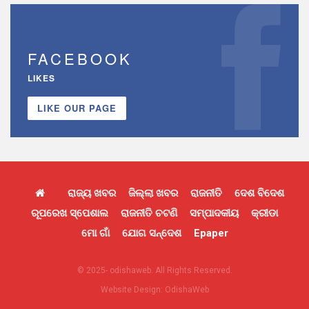
FACEBOOK
LIKES
LIKE OUR PAGE
ରାଜ୍ୟ ଖବର
ଜିଲ୍ଲା ଖବର
ରାଜନୀତି
ଦେଶ ବିଦେଶ
ରୂପରେଖ ସ୍ପେଶାଲ
ରାଜନୀତି ଚଟଣି
ସମ୍ପାଦକୀୟ
କ୍ରୀଡା
ମୋ ଗାଁ
ଯୋଗ ସନ୍ଦେଶ
Epaper
© 2025- odishaweb. All Rights Reserved.
Website Design:
OdishaWeb