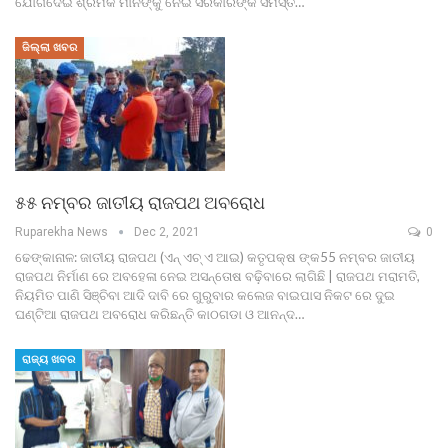
ଯୋଗଦେଇ ଶ୍ରମିକ ମାନଙ୍କୁ ନେଇ ସରକାରଙ୍କ ସମସ୍ତ…
ଜିଲ୍ଲା ଖବର
୫୫ ନମ୍ବର ଜାତୀୟ ରାଜପଥ ଅବରୋଧ
Ruparekha News
Dec 2, 2021
0
ଢେଙ୍କାନାଳ: ଜାତୀୟ ରାଜପଥ (ଏନ୍ ଏଚ୍ ଏ ଆଇ) କତୃପକ୍ଷ ଙ୍କ55 ନମ୍ବର ଜାତୀୟ
ରାଜପଥ ନିର୍ମାଣ ରେ ଅବହେଳା ନେଇ ଅସନ୍ତୋଷ ବଢ଼ିବାରେ ଲାଗିଛି | ରାଜପଥ ମରାମତି,
ନିୟମିତ ପାଣି ସିଞ୍ଚିବା ଆଦି ଦାବି ରେ ଗୁରୁବାର କଲେଜ ବାଇପାସ ନିକଟ ରେ ଦୁଇ
ଘଣ୍ଟିଆ ରାଜପଥ ଅବରୋଧ କରିଛନ୍ତି କାଠଗଡା ଓ ଆନନ୍ଦ…
ରାଜ୍ୟ ଖବର