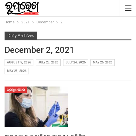
Home
2021
December
2
Daily Archives
December 2, 2021
AUGUST 5, 2026
JULY 25, 2026
JULY 24, 2026
MAY 26, 2026
MAY 23, 2026
ପ୍ରମୁଖ ଖବର