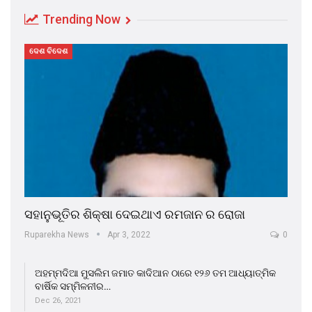
Trending Now
ଦେଶ ବିଦେଶ
ସହାନୁଭୂତିର ଶିକ୍ଷା ଦେଇଥାଏ ରମଜାନ ର ରୋଜା
Ruparekha News
Apr 3, 2022
0
ଅହମ୍ମଦିଆ ମୁସଲିମ ଜମାତ କାଦିଆନ ଠାରେ ୧୨୬ ତମ ଆଧ୍ୟାତ୍ମିକ
ବାର୍ଷିକ ସମ୍ମିଳନୀର…
Dec 26, 2021