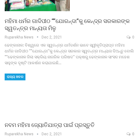
ମହିମା ଧର୍ମର ଗାଦିପୀଠ “”ଯୋରନ୍ଦା”କୁ କେନ୍ଦ୍ର ସରକାରଙ୍କ
ସ୍ୱତନ୍ତ୍ର ମାନ୍ୟତା ମିଳୁ
Ruparekha News
Dec 2, 2021
0
ଢେଙ୍କାନାଳ: ବିଶ୍ୱରେ ଏକ ସ୍ୱତନ୍ତ୍ର ଧର୍ମଦର୍ଶନ ଭାବେ ସ୍ୱୀକୃତିପ୍ରାପ୍ତ ମହିମା
ଧର୍ମର ଗାଦିପୀଠ ""ଯୋରନ୍ଦା''କୁ କେନ୍ଦ୍ର ସରକାର ସ୍ୱତନ୍ତ୍ର ମାନ୍ୟତା ଦିଅନ୍ତୁ ବୋଲି
""ଢେଙ୍କାନାଳ ଜିଲା ସକ୍ରିୟ ନାଗରିକ ପରିଷଦ'' ପକ୍ଷରୁ ଢେଙ୍କାନାଳ ସାଂସଦ ମହେଶ
ସାହୁଙ୍କ ଦୃଷ୍ଟି ଆକର୍ଷଣ କରାଯାଇଛି…
ରାଜ୍ୟ ଖବର
ନବମ ମହିମା ଜ୍ୟୋତିଯାତ୍ରା ପାଇଁ ପ୍ରସ୍ତୁତି
Ruparekha News
Dec 2, 2021
0