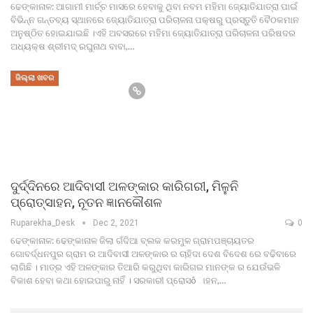
ଢେଙ୍କାନାଳ: ଆଗାମୀ ମାର୍ଚ୍ଚ ମାସରେ ହେବାକୁ ଥିବା ନବମ ମହିମା ଜ୍ୟୋତିଯାତ୍ରା ପାଇଁ
ବିଭିନ୍ନ ଗନ୍ତବ୍ୟ ସ୍ଥାନରେ ଜ୍ୟୋତିଯାତ୍ରା ପରିଚାଳନା ପକ୍ଷରୁ ପ୍ରସ୍ତୁତି ବୈଠକମାନ
ଅନୁଷ୍ଠିତ ହୋଇଯାଇଛି ।ଏହି ଅବସରରେ ମହିମା ଜ୍ୟୋତିଯାତ୍ରା ପରିଚାଳନା ପରିଷଦର
ଅଧ୍ୟକ୍ଷ ଶ୍ରୀମଦ୍ ରଘୁନାଥ ବାବା,…
ଜିଲ୍ଲା ଖବର
ଦୁର୍ଦ୍ଦିନରେ ଆଦିବାସୀ ଅଳଙ୍କାର କାରିଗରୀ, ମିଳୁନି
ପ୍ରୋତ୍ସାହନ, ନୂତନ ଜ୍ଞାନକୌଶଳ
Ruparekha_Desk
Dec 2, 2021
0
ଢେଙ୍କାନାଳ: ଢେଙ୍କାନାଳ ଜିଲା ଗଁଦିଆ ବ୍ଲକ କରମୁଳ ଗ୍ରାମପଞ୍ଚାୟତର
ଗୋବର୍ଦ୍ଧନପୁର ଗ୍ରାମ ର ଆଦିବାସୀ ଅଳଙ୍କାର ର ଚାହିଦା ଦେଶ ବିଦେଶ ରେ ବଢିବାରେ
ଲାଗିଛି । ମାତ୍ର ଏହି ଅଳଙ୍କାର ତିଆରି କରୁଥିବା କାରିଗର ମାନଙ୍କ ର ଯେଉଁଭଳି
ବିକାଶ ହେବା କଥା ହୋଇପାରୁ ନାହିଁ । ସରକାରୀ ପ୍ରୋସôାହନ,…