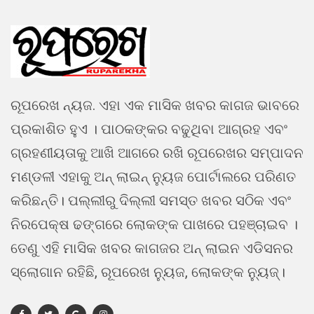
ରୂପରେଖ ନ୍ୟଜ. ଏହା ଏକ ମାସିକ ଖବର କାଗଜ ଭାବରେ
ପ୍ରକାଶିତ ହୁଏ । ପାଠକଙ୍କର ବଢୁଥିବା ଆଗ୍ରହ ଏବଂ
ଗ୍ରହଣୀୟତାକୁ ଆଖି ଆଗରେ ରଖି ରୂପରେଖର ସମ୍ପାଦନ
ମଣ୍ଡଳୀ ଏହାକୁ ଅନ୍ ଲାଇନ୍ ନ୍ୟୁଜ ପୋର୍ଟାଲରେ ପରିଣତ
କରିଛନ୍ତି। ପଲ୍ଲୀରୁ ଦିଲ୍ଲୀ ସମସ୍ତ ଖବର ସଠିକ ଏବଂ
ନିରପେକ୍ଷ ଢଙ୍ଗରେ ଲୋକଙ୍କ ପାଖରେ ପହଞ୍ଚାଇବ ।
ତେଣୁ ଏହି ମାସିକ ଖବର କାଗଜର ଅନ୍ ଲାଇନ ଏଡିସନର
ସ୍ଲୋଗାନ ରହିଛି, ରୂପରେଖ ନ୍ୟୁଜ, ଲୋକଙ୍କ ନ୍ୟୁଜ୍।