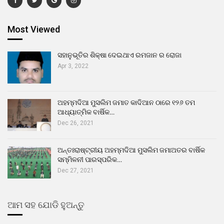
Most Viewed
ସହାନୁଭୂତିର ଶିକ୍ଷା ଦେଇଥାଏ ରମଜାନ ର ରୋଜା
Apr 3, 2022
ଅହମ୍ମଦିଆ ମୁସଲିମ ଜମାତ କାଦିଆନ ଠାରେ ୧୨୬ ତମ
ଆଧ୍ୟାତ୍ମିକ ବାର୍ଷିକ…
Dec 26, 2021
ଅନ୍ତଃରାଷ୍ଟ୍ରୀୟ ଅହମ୍ମଦିଆ ମୁସଲିମ ଜମାଅତର ବାର୍ଷିକ
ସମ୍ମିଳନୀ ପାରସ୍ପରିକ…
Dec 27, 2021
ଆମ ସହ ଯୋଡି ହୁଅନ୍ତୁ