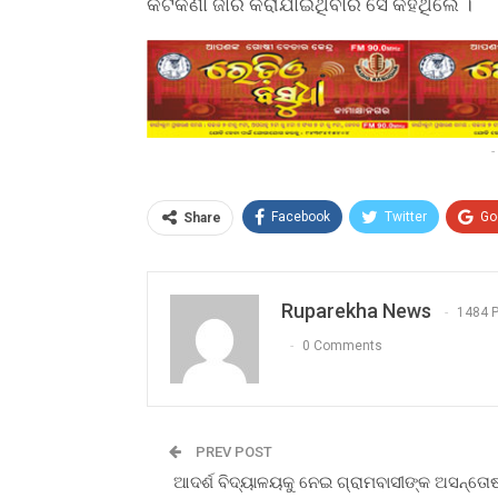
କଟକଣା ଜାରି କରାଯାଇଥିବାର ସେ କହିଥିଲେ ।
-
Facebook
Twitter
Go
Share
Ruparekha News
1484 
0 Comments
PREV POST
ଆଦର୍ଶ ବିଦ୍ୟାଳୟକୁ ନେଇ ଗ୍ରାମବାସୀଙ୍କ ଅସନ୍ତୋଷ