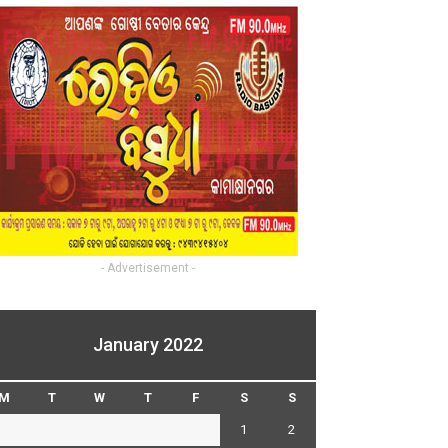
- Advertisement -
January 2022
M
T
W
T
F
S
S
1
2