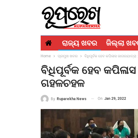
ରାଜ୍ୟ ଖବର
ଜିଲ୍ଲା ଖ
Home
ପ୍ରମୁଖ ଖବର
ବିଧିପୂର୍ବକ ହେବ କପିଳାସ ଜାଗରଯାତ୍ରା
ବିଧିପୂର୍ବକ ହେବ କପିଳାସ
ଗହଳଚହଳ
On
Jan 29, 2022
By
Ruparekha News