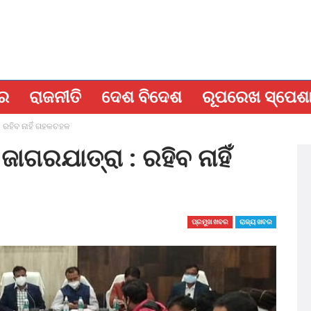
ବର
ରାଜନୀତି
ଦେଶ ବିଦେଶ
ରୂପରେଖ ସ୍ପେଶ
 : ରହିବ ନାହିଁ ଗହଳଚହଳ
 ଜାଗରଯାତ୍ରା : ରହିବ ନାହିଁ
ପ୍ରମୁଖ ଖବର
ରାଜ୍ୟ ଖବର