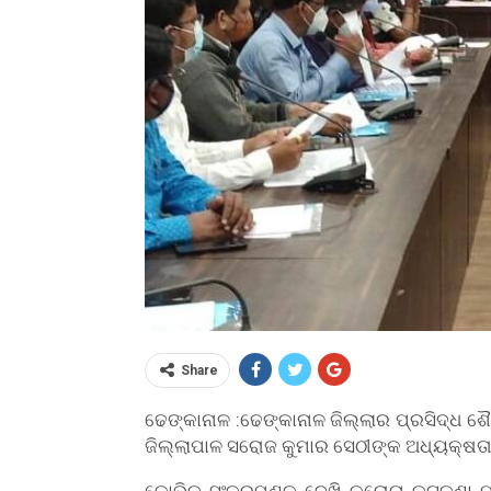
Share
ଢେଙ୍କାନାଳ :ଢେଙ୍କାନାଳ ଜିଲ୍ଲାର ପ୍ରସିଦ୍ଧ 
ଜିଲ୍ଲାପାଳ ସରୋଜ କୁମାର ସେଠୀଙ୍କ ଅଧ୍ୟକ୍ଷତ
କୋଭିଡ ସଂକ୍ରମଣକୁ ଦେଖି କରୋନା କଟକଣା ମଧ୍