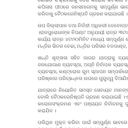
କପିଳାସ ପୀଠରେ ଜନସମାଗମକୁ ସମ୍ପୁର୍ଣ୍ଣ ଭା
କରିବାକୁ ବୈଠକରେନିଷ୍ପତି ଗ୍ରହଣ କରାଯାଇଛି ।
ଉପ ଜିଲ୍ଲାପାଳ ତଥା ନିର୍ବାହୀ ଅଧିକରୀ ଦେବୋତ୍
।ରାଜପୁରୋଧାଙ୍କ ନିଘଣ୍ଟ ଅନୁଯାୟୀ ରାତ୍ର ୩ଟା
କାର୍ଯ୍ୟ ରାତ୍ର ୪ଟା୨୦ମିନିଟ ମଧ୍ୟେ ସମ୍ପୂର୍ଣ
ମନ୍ଦିର ଭିତର ବେଢା, ମନ୍ଦିର ପରିସର ବଡଦାଣ୍ଡ,
ଶାନ୍ତି ଶୃଙ୍ଖଳା ସହିତ ଜାଗର ଯାତ୍ରାକୁ ବ
ଜଳଯୋଗାଣ ବ୍ୟବସ୍ଥା, ଅଗ୍ନି ନିର୍ବାପକ ବ୍ୟବସ୍ଥ
ବ୍ୟବସ୍ଥା, କଣ୍ଟ୍ରୋଲ ରୁମ ସ୍ଥାପନ ସମ୍ପର୍
ପରିଷ୍କାର ପରିଚ୍ଛନ୍ନତା ଉପରେ ଗୁରୁତ୍ୱ ଦିଆଯିବ
ଯାତ୍ରାରେ ନିୟୋଜିତ ସମସ୍ତ ସେବାୟତ ମାନଙ୍
ବୋଲି ବୈଠକରେନିଷ୍ପତି ଗ୍ରହଣ କରାଯାଇଛି ।ଏ ସ
କରୋନାସଂକ୍ରମଣ ଏବଂ ପଞ୍ଚାୟତ ନିର୍ବାଚନକୁ ଦ
କରାଯିବ ।
ପଲିଥିନ ମୁକ୍ତ କରିବା ପାଇଁ ସମ୍ପୁର୍ଣ୍ଣ ଭାବ