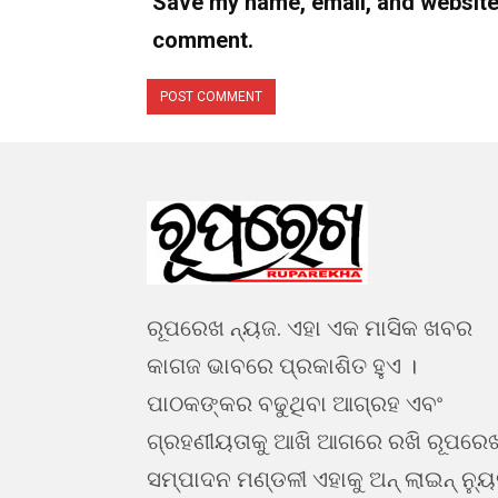
Save my name, email, and website i
comment.
ରୂପରେଖ ନ୍ୟଜ. ଏହା ଏକ ମାସିକ ଖବର
କାଗଜ ଭାବରେ ପ୍ରକାଶିତ ହୁଏ ।
ପାଠକଙ୍କର ବଢୁଥିବା ଆଗ୍ରହ ଏବଂ
ଗ୍ରହଣୀୟତାକୁ ଆଖି ଆଗରେ ରଖି ରୂପରେ
ସମ୍ପାଦନ ମଣ୍ଡଳୀ ଏହାକୁ ଅନ୍ ଲାଇନ୍ ନ୍ୟ