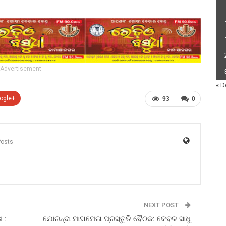
 Advertisement -
« D
ogle+
93
0
Posts
NEXT POST
 :
ଯୋରନ୍ଦା ମାଘମେଳା ପ୍ରସ୍ତୁତି ବୈଠକ: କେବଳ ସାଧୁ