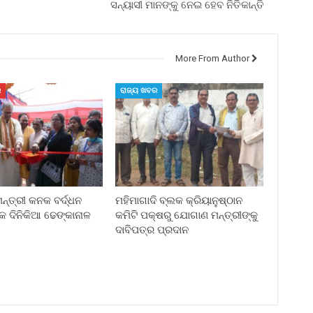
ସନ୍ୟାସୀ ମାନଙ୍କୁ ନେଇ ହେବ ନିତିକାନ୍ତି
More From Author
ର
ରାଜ୍ୟ ଖବର
୍ତ୍ରୀ କନକ ବର୍ଦ୍ଧନ
ମହିମାଗାଦି ବ୍ଲକ କ୍ରିୟାନୁଷ୍ଠାନ
କ ଦିନିକିଆ ଢେଙ୍କାନାଳ
କମିଟି ପକ୍ଷରୁ ଯୋଗାଣ ମନ୍ତ୍ରୀଙ୍କୁ
ଦାବିପତ୍ର ପ୍ରଦାନ