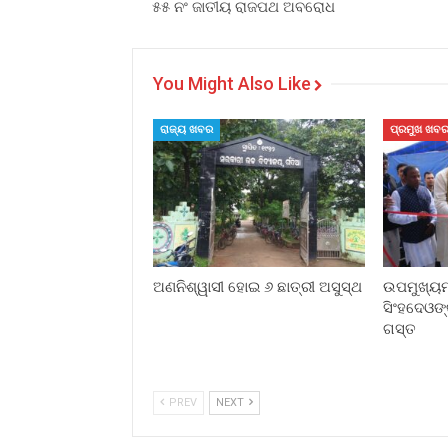
୫୫ ନଂ ଜାତୀୟ ରାଜପଥ ଅବରୋଧ
You Might Also Like
ରାଜ୍ୟ ଖବର
ପ୍ରମୁଖ ଖବ
ଅଣନିଶ୍ୱାସୀ ହୋଇ ୬ ଛାତ୍ରୀ ଅସୁସ୍ଥ
ଉପମୁଖ୍ୟମନ
ସିଂହଦେଓଙ୍
ଗସ୍ତ
PREV
NEXT