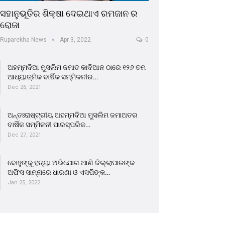
ସହାନୁଭୂତିର ଶିକ୍ଷା ଦେଇଥାଏ ରମଜାନ ର
ରୋଜା
Ruparekha News
Apr 3, 2022
0
ଅହମ୍ମଦିଆ ମୁସଲିମ ଜମାତ କାଦିଆନ ଠାରେ ୧୨୬ ତମ
ଆଧ୍ୟାତ୍ମିକ ବାର୍ଷିକ ସମ୍ମିଳନୀର…
Dec 26, 2021
ଅନ୍ତଃରାଷ୍ଟ୍ରୀୟ ଅହମ୍ମଦିଆ ମୁସଲିମ ଜମାଅତର
ବାର୍ଷିକ ସମ୍ମିଳନୀ ପାରସ୍ପରିକ…
Dec 27, 2021
ବୋହୁଙ୍କୁ ହତ୍ୟା ଅଭିଯୋଗ ଆଣି ଜିଲ୍ଲାପାଳଙ୍କ
ଅଫିସ ସାମ୍ନାରେ ଧାରଣା ଓ ଏସପିଙ୍କ…
Jan 25, 2022