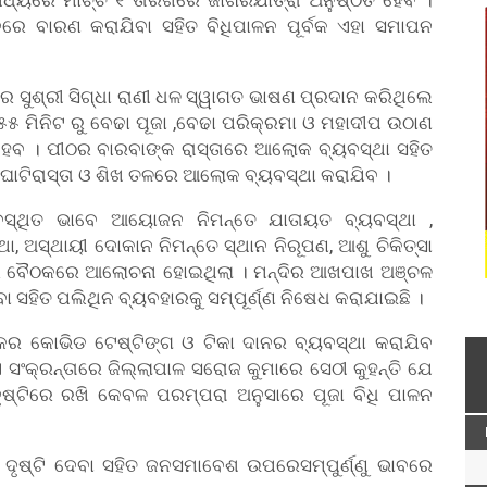
ବରେ ବାରଣ କରାଯିବା ସହିତ ବିଧିପାଳନ ପୂର୍ବକ ଏହା ସମାପନ
ତର ସୁଶ୍ରୀ ସିଗ୍ଧା ରାଣୀ ଧଳ ସ୍ୱାଗତ ଭାଷଣ ପ୍ରଦାନ କରିଥିଲେ
୫୫ ମିନିଟ ରୁ ବେଢା ପୂଜା ,ବେଢା ପରିକ୍ରମା ଓ ମହାଦୀପ ଉଠାଣ
୍ଣ ହେବ । ପୀଠର ବାରବାଙ୍କ ରାସ୍ତାରେ ଆଲୋକ ବ୍ୟବସ୍ଥା ସହିତ
 ଘାଟିରାସ୍ତା ଓ ଶିଖ ତଳରେ ଆଲୋକ ବ୍ୟବସ୍ଥା କରାଯିବ ।
୍ୟବସ୍ଥିତ ଭାବେ ଆୟୋଜନ ନିମନ୍ତେ ଯାତାୟତ ବ୍ୟବସ୍ଥା ,
ା, ଅସ୍ଥାୟୀ ଦୋକାନ ନିମନ୍ତେ ସ୍ଥାନ ନିରୂପଣ, ଆଶୁ ଚିକିତ୍ସା
କରେ ବୈଠକରେ ଆଲୋଚନା ହୋଇଥିଲା । ମନ୍ଦିର ଆଖପାଖ ଅଞ୍ଚଳ
ା ସହିତ ପଲିଥିନ ବ୍ୟବହାରକୁ ସମ୍ପୂର୍ଣ୍ଣ ନିଷେଧ କରାଯାଇଛି ।
କର କୋଭିଡ ଟେଷ୍ଟିଙ୍ଗ ଓ ଟିକା ଦାନର ବ୍ୟବସ୍ଥା କରାଯିବ
ଂକ୍ରନ୍ତାରେ ଜିଲ୍ଲାପାଳ ସରୋଜ କୁମାରେ ସେଠୀ କୁହନ୍ତି ଯେ
ୃଷ୍ଟିରେ ରଖି କେବଳ ପରମ୍ପରା ଅନୁସାରେ ପୂଜା ବିଧି ପାଳନ
ରେ ଦୃଷ୍ଟି ଦେବା ସହିତ ଜନସମାବେଶ ଉପରେସମ୍ପୁର୍ଣ୍ଣୁ ଭାବରେ