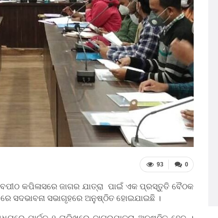
93
0
ଶୈବପୀଠ କପିଳାସରେ ଜାଗର ଯାତ୍ରା ପାଇଁ ଏକ ପ୍ରସ୍ତୁତି ବୈଠକ
ାରେ ସଦଭାବନା ସଭାଗୃହରେ ଅନୁଷ୍ଠିତ ହୋଇଯାଇଛି ।
ୟରେ ମାର୍ଚ୍ଚ ୧ ତାରିଖରେ ଜାଗରଯାତ୍ରା ଅନୁଷ୍ଠିତ ହେବ ।