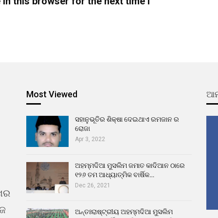
n this browser for the next time I
Most Viewed
ଆମ
ସହାନୁଭୂତିର ଶିକ୍ଷା ଦେଇଥାଏ ରମଜାନ ର
ରୋଜା
Apr 3, 2022
ଅହମ୍ମଦିଆ ମୁସଲିମ ଜମାତ କାଦିଆନ ଠାରେ
୧୨୬ ତମ ଆଧ୍ୟାତ୍ମିକ ବାର୍ଷିକ…
Dec 26, 2021
ଖର
ୁଜ
ଅନ୍ତଃରାଷ୍ଟ୍ରୀୟ ଅହମ୍ମଦିଆ ମୁସଲିମ