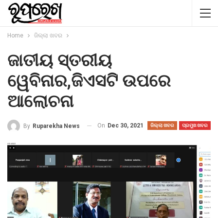
Home
ଜିଲ୍ଲା ଖବର
ଜାତୀୟ ସ୍ତରୀୟ
ୱେବିନାର,ଜିଏସଟି ଉପରେ
ଆଲୋଚନା
On
Dec 30, 2021
By
Ruparekha News
ଜିଲ୍ଲା ଖବର
ପ୍ରମୁଖ ଖବର