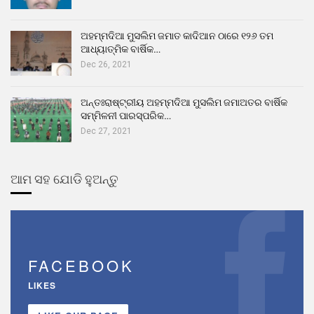
ଅହମ୍ମଦିଆ ମୁସଲିମ ଜମାତ କାଦିଆନ ଠାରେ ୧୨୬ ତମ
ଆଧ୍ୟାତ୍ମିକ ବାର୍ଷିକ…
Dec 26, 2021
ଅନ୍ତଃରାଷ୍ଟ୍ରୀୟ ଅହମ୍ମଦିଆ ମୁସଲିମ ଜମାଅତର ବାର୍ଷିକ
ସମ୍ମିଳନୀ ପାରସ୍ପରିକ…
Dec 27, 2021
ଆମ ସହ ଯୋଡି ହୁଅନ୍ତୁ
FACEBOOK
LIKES