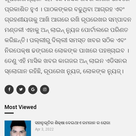
ପ୍ରକାଶିତ ହୁଏ । ପାଠକଙ୍କର ବଢୁଥିବା ଆଗ୍ରହ ଏବଂ
ଗ୍ରହଣୀୟତାକୁ ଆଖି ଆଗରେ ରଖି ରୂପରେଖର ସମ୍ପାଦନ
ମଣ୍ଡଳୀ ଏହାକୁ ଅନ୍ ଲାଇନ୍ ନ୍ୟୁଜ ପୋର୍ଟାଲରେ ପରିଣତ
କରିଛନ୍ତି। ପଲ୍ଲୀରୁ ଦିଲ୍ଲୀ ସମସ୍ତ ଖବର ସଠିକ ଏବଂ
ନିରପେକ୍ଷ ଢଙ୍ଗରେ ଲୋକଙ୍କ ପାଖରେ ପହଞ୍ଚାଇବ ।
ତେଣୁ ଏହି ମାସିକ ଖବର କାଗଜର ଅନ୍ ଲାଇନ ଏଡିସନର
ସ୍ଲୋଗାନ ରହିଛି, ରୂପରେଖ ନ୍ୟୁଜ, ଲୋକଙ୍କ ନ୍ୟୁଜ୍।
Most Viewed
ସହାନୁଭୂତିର ଶିକ୍ଷା ଦେଇଥାଏ ରମଜାନ ର ରୋଜା
Apr 3, 2022