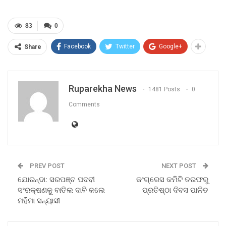
83
0
Facebook
Twitter
Google+
Share
Ruparekha News
1481 Posts
0
Comments
PREV POST
NEXT POST
ଯୋରନ୍ଦା: ସରପଞ୍ଚ ପଦବୀ
କଂଗ୍ରେସ କମିଟି ତରଫରୁ
ସଂରକ୍ଷଣକୁ ବାତିଲ ଦାବି କଲେ
ପ୍ରତିଷ୍ଠା ଦିବସ ପାଳିତ
ମହିମା ସନ୍ୟାସୀ