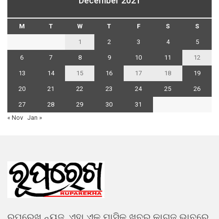
December 2021
M
T
W
T
F
S
S
1
2
3
4
5
6
7
8
9
10
11
12
13
14
15
16
17
18
19
20
21
22
23
24
25
26
27
28
29
30
31
« Nov
Jan »
ରୂପରେଖ ନ୍ୟଜ. ଏହା ଏକ ମାସିକ ଖବର କାଗଜ ଭାବରେ