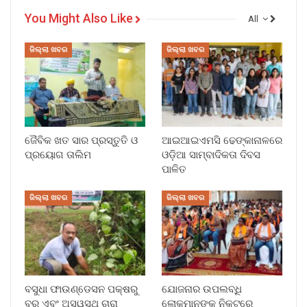
You Might Also Like
All
ଜିଲ୍ଲା ଖବର
ଜିଲ୍ଲା ଖବର
ଜୈବିକ ଖତ ସାର ପ୍ରସ୍ତୁତି ଓ
ଆଇଆଇଏମସି ଢେଙ୍କାନାଳରେ
ପ୍ରୟୋଗ ତାଲିମ
ଓଡ଼ିଆ ସାମ୍ବାଦିକତା ଦିବସ
ପାଳିତ
ଜିଲ୍ଲା ଖବର
ଜିଲ୍ଲା ଖବର
ବସୁଧା ଫାଉଣ୍ଡେସନ ପକ୍ଷରୁ
ଯୋଜନାର ଉପଲବ୍ଧି
ବର ଏବଂ ଅସ୍ୱସ୍ଥ ଚାରା
ଲୋକମାନଙ୍କ ନିକଟରେ