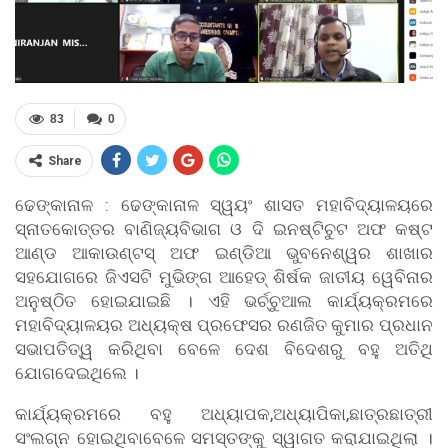
83
0
Share
ଢେଙ୍କାନାଳ : ଢେଙ୍କାନାଳ ସ୍ୱୟଂ ଶାସତ ମହାବିଦ୍ୟାଳୟରେ
ସ୍ନାତକୋତ୍ତର ବାଣିଜ୍ୟବିଭାଗ ଓ ଦି ଇନଷ୍ଟିଚୁଟ ଅଫ କଷ୍ଟ
ଆଣ୍ଡ ଆକାଉଣ୍ଟସ୍ ଅଫ ଇଣ୍ଡିଆ ଭୁବନେଶ୍ୱର ଶାଖାର
ସହଯୋଗରେ ଜିଏସଟି ମୁଭିଙ୍ଗ ଆହେଡ୍ ଶିର୍ଷକ ଜାତୀୟ ୱେବିନାର
ଅନୁଷ୍ଠିତ ହୋଇଯାଇଛି । ଏହି ଭର୍ଚ୍ଚୁଆଲ କାର୍ଯ୍ୟକ୍ରମରେ
ମହାବିଦ୍ୟାଳୟର ଅଧ୍ୟକ୍ଷ ପ୍ରଫେସର ରଣଜିତ କୁମାର ପ୍ରଧାନ
ସଭାପତିତ୍ୱ କରିଥିବା ବେଳେ ଦେଶ ବିଦେଶରୁ ବହୁ ଅତିଥି
ଯୋଗଦେଇଥିଲେ ।
କାର୍ଯ୍ୟକ୍ରମରେ ବହୁ ଅଧ୍ୟାପକ,ଅଧ୍ୟାପିକା,ଛାତ୍ରଛାତ୍ରୀ
ସଂଲଗ୍ନ ହୋଇଥିବାବେଳେ ସମସ୍ତଙ୍କୁ ସ୍ୱାଗତ କରାଯାଇଥିଲା ।