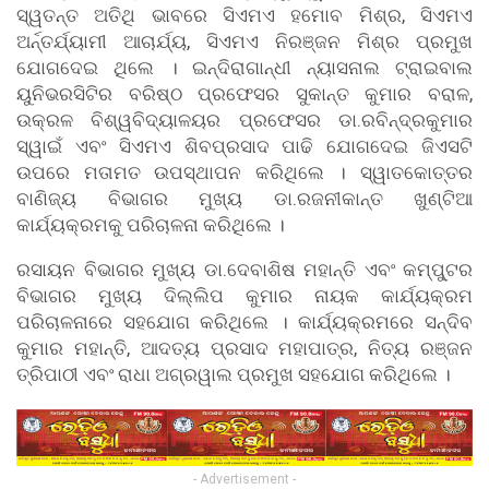
ସ୍ୱତନ୍ତ ଅତିଥି ଭାବରେ ସିଏମଏ ହମୋବ ମିଶ୍ର, ସିଏମଏ
ଅର୍ନ୍ତର୍ଯ୍ୟାମୀ ଆଚାର୍ଯ୍ୟ, ସିଏମଏ ନିରଞ୍ଜନ ମିଶ୍ର ପ୍ରମୁଖ
ଯୋଗଦେଇ ଥିଲେ । ଇନ୍ଦିରାଗାନ୍ଧୀ ନ୍ୟାସନାଲ ଟ୍ରାଇବାଲ
ୟୁନିଭରସିଟିର ବରିଷ୍ଠ ପ୍ରଫେସର ସୁକାନ୍ତ କୁମାର ବରାଳ,
ଉକ୍ରଳ ବିଶ୍ୱବିଦ୍ୟାଳୟର ପ୍ରଫେସର ଡା.ରବିନ୍ଦ୍ରକୁମାର
ସ୍ୱାଇଁ ଏବଂ ସିଏମଏ ଶିବପ୍ରସାଦ ପାଢି ଯୋଗଦେଇ ଜିଏସଟି
ଉପରେ ମତାମତ ଉପସ୍ଥାପନ କରିଥିଲେ । ସ୍ୱାତକୋତ୍ତର
ବାଣିଜ୍ୟ ବିଭାଗର ମୁଖ୍ୟ ଡା.ରଜନୀକାନ୍ତ ଖୁଣ୍ଟିଆ
କାର୍ଯ୍ୟକ୍ରମକୁ ପରିଚାଳନା କରିଥିଲେ ।
ରସାୟନ ବିଭାଗର ମୁଖ୍ୟ ଡା.ଦେବାଶିଷ ମହାନ୍ତି ଏବଂ କମ୍ପୁ୍ଟର
ବିଭାଗର ମୁଖ୍ୟ ଦିଲ୍ଲିପ କୁମାର ନାୟକ କାର୍ଯ୍ୟକ୍ରମ
ପରିଚାଳନାରେ ସହଯୋଗ କରିଥିଲେ । କାର୍ଯ୍ୟକ୍ରମରେ ସନ୍ଦିବ
କୁମାର ମହାନ୍ତି, ଆଦତ୍ୟ ପ୍ରସାଦ ମହାପାତ୍ର, ନିତ୍ୟ ରଞ୍ଜନ
ତ୍ରିପାଠୀ ଏବଂ ରାଧା ଅଗ୍ରୱାଲ ପ୍ରମୁଖ ସହଯୋଗ କରିଥିଲେ ।
- Advertisement -