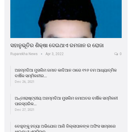
ସହାନୁଭୂତିର ଶିକ୍ଷା ଦେଇଥାଏ ରମଜାନ ର ରୋଜା
Ruparekha News
Apr 3, 2022
0
ଅହମ୍ମଦିଆ ମୁସଲିମ ଜମାତ କାଦିଆନ ଠାରେ ୧୨୬ ତମ ଆଧ୍ୟାତ୍ମିକ
ବାର୍ଷିକ ସମ୍ମିଳନୀର…
Dec 26, 2021
ଅନ୍ତଃରାଷ୍ଟ୍ରୀୟ ଅହମ୍ମଦିଆ ମୁସଲିମ ଜମାଅତର ବାର୍ଷିକ ସମ୍ମିଳନୀ
ପାରସ୍ପରିକ…
Dec 27, 2021
ବୋହୁଙ୍କୁ ହତ୍ୟା ଅଭିଯୋଗ ଆଣି ଜିଲ୍ଲାପାଳଙ୍କ ଅଫିସ ସାମ୍ନାରେ
ଧାରଣା ଓ ଏସପିଙ୍କ…