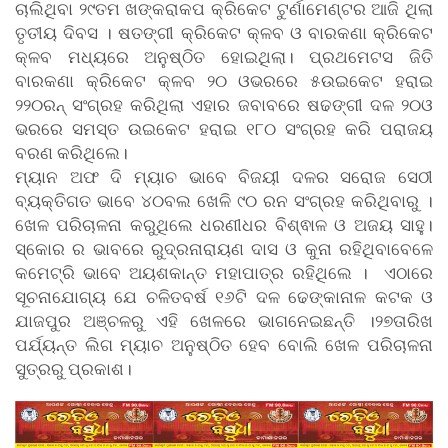
ଚାଲିଥିବା ୨୯ତମ ଖଙ୍କରାକପ କ୍ରିକେଟ ଟୁର୍ଣାମେଣ୍ଟର ଆଜି ଥିଲା
ତୃତୀୟ ଦିବସ । ଷତଙ୍ଗୀ କ୍ରିକେଟ କ୍ଳବ ଓ ବାରକଣା କ୍ରିକେଟ
କ୍ଳବ ମଧ୍ୟରେ ଅନୁଷ୍ଠିତ ହୋଇଥିଲା। ପ୍ରଥମେଟସ ଜିତି
ବାରକଣା କ୍ରିକେଟ କ୍ଳବ ୨୦ ଓଭରରେ ୫ଉଇକେଟ ହରାଇ
୨୨୦ରନ୍ ସଂଗ୍ରହ କରିଥିଲା ଏହାର ଜବାବରେ ଷଢଙ୍ଗୀ ଦଳ ୨୦ଓ
ଭରରେ ସମସ୍ତ ଉଇକେଟ ହରାଇ ୧୮୦ ସଂଗ୍ରହ କରି ପରାଜୟ
ବରଣ କରିଥିଲେ।
ମ୍ୟାନ ଅଫ ଦି ମ୍ୟାଚ ଭାବେ ବିଜୟୀ ଦଳର ସରୋଜ ସେଠୀ
ବ୍ୟକ୍ତିଗତ ଭାବେ ୪୦ବଲ ଖେଳି ୯୦ ରନ ସଂଗ୍ରହ କରିଥିବାରୁ ।
ଖେଳ ପରିଚାଳନା କରୁଥିଲେ ଧରଣୀଧର ବିଶ୍ଵାଳ ଓ ଅଜୟ ସାହୁ।
ସ୍କୋର ର ଭାବରେ ରୁଦ୍ରନାରାୟଣ ଦାସ ଓ କୁନା ରହିଥିବାବେଳେ
କମେଟ୍ରି ଭାବେ ଅୟଶକାନ୍ତ ମହାପାତ୍ର ରହିଥିଲେ । ଏଠାରେ
ସୂଚନାଯୋଗ୍ୟ ଯେ ଚଳିତବର୍ଷ ୧୬ଟି ଦଳ ଢେଙ୍କାନାଳ କଟକ ଓ
ଯାଜପୁର ଅଞ୍ଚଳରୁ ଏହି ଖେଳରେ ଭାଗନେଇଛନ୍ତି ।୨୭ତାରିଖ
ପର୍ଯ୍ୟନ୍ତ ଲିଗ ମ୍ୟାଚ ଅନୁଷ୍ଠିତ ହେବ ବୋଲି ଖେଳ ପରିଚାଳନା
ସୁତ୍ରରୁ ପ୍ରକାଶ।