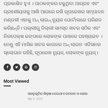
ପ୍ରକାଶିତ ହୁଏ । ପାଠକଙ୍କର ବଢୁଥିବା ଆଗ୍ରହ ଏବଂ
ଗ୍ରହଣୀୟତାକୁ ଆଖି ଆଗରେ ରଖି ରୂପରେଖର ସମ୍ପାଦନ
ମଣ୍ଡଳୀ ଏହାକୁ ଅନ୍ ଲାଇନ୍ ନ୍ୟୁଜ ପୋର୍ଟାଲରେ ପରିଣତ
କରିଛନ୍ତି। ପଲ୍ଲୀରୁ ଦିଲ୍ଲୀ ସମସ୍ତ ଖବର ସଠିକ ଏବଂ
ନିରପେକ୍ଷ ଢଙ୍ଗରେ ଲୋକଙ୍କ ପାଖରେ ପହଞ୍ଚାଇବ ।
ତେଣୁ ଏହି ମାସିକ ଖବର କାଗଜର ଅନ୍ ଲାଇନ ଏଡିସନର
ସ୍ଲୋଗାନ ରହିଛି, ରୂପରେଖ ନ୍ୟୁଜ, ଲୋକଙ୍କ ନ୍ୟୁଜ୍।
Most Viewed
ସହାନୁଭୂତିର ଶିକ୍ଷା ଦେଇଥାଏ ରମଜାନ ର ରୋଜା
Apr 3, 2022