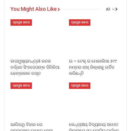
You Might Also Like
All
ପ୍ରମୁଖ ଖବର
ପ୍ରମୁଖ ଖବର
ଉପମୁଖ୍ୟମନ୍ତ୍ରୀ କନକ
ଇ – ଟେକ୍ ର ମୋନାଲିସା ୫୯୯
ବର୍ଦ୍ଧନ ସିଂହଦେଓଙ୍କ ଦିନିକିଆ
ନମ୍ବର ରଖ୍ ଜିଲ୍ଲାକୁ ଗର୍ବିତ
ଢେଙ୍କାନାଳ ଗସ୍ତ
କରିଛନ୍ତି
ପ୍ରମୁଖ ଖବର
ପ୍ରମୁଖ ଖବର
ଭାଗିରଥି ବିହାର ରେ
କେନ୍ଦ୍ରୀୟ ବିଦ୍ୟାଳୟ ସମେତ
ଜବରଦଖଲ ଉଛେଦ ହେଲା
ଜିଲ୍ଲାରେ ୯୦ କୋଟିରୁ ଉର୍ଦ୍ଧ୍ବ