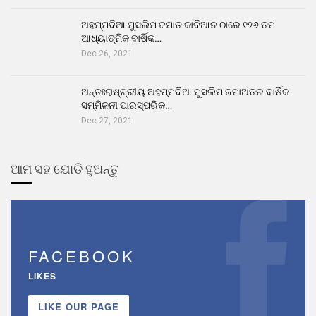
ଅହମ୍ମଦିଆ ମୁସଲିମ ଜମାତ କାଦିଆନ ଠାରେ ୧୨୬ ତମ
ଆଧ୍ୟାତ୍ମିକ ବାର୍ଷିକ…
Dec 26, 2021
ଅନ୍ତଃରାଷ୍ଟ୍ରୀୟ ଅହମ୍ମଦିଆ ମୁସଲିମ ଜମାଅତର ବାର୍ଷିକ
ସମ୍ମିଳନୀ ପାରସ୍ପରିକ…
Dec 27, 2021
ଆମ ସହ ଯୋଡି ହୁଅନ୍ତୁ
FACEBOOK
LIKES
LIKE OUR PAGE