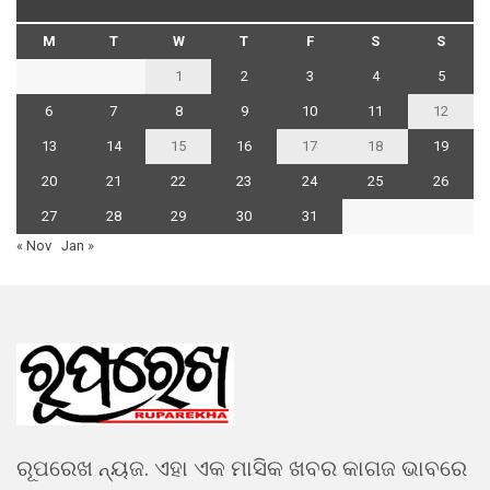
M
T
W
T
F
S
S
1
2
3
4
5
6
7
8
9
10
11
12
13
14
15
16
17
18
19
20
21
22
23
24
25
26
27
28
29
30
31
« Nov
Jan »
ରୂପରେଖ ନ୍ୟଜ. ଏହା ଏକ ମାସିକ ଖବର କାଗଜ ଭାବରେ