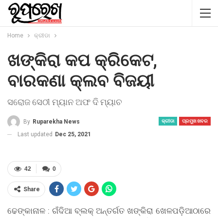
Home
କ୍ରୀଡା
ଖଙ୍କିରା କପ କ୍ରିକେଟ,
ବାରକଣା କ୍ଲବ ବିଜୟୀ
ସରୋଜ ସେଠୀ ମ୍ୟାନ ଅଫ ଦି ମ୍ୟାଚ
By
Ruparekha News
କ୍ରୀଡା
ପ୍ରମୁଖ ଖବର
Last updated
Dec 25, 2021
42
0
Share
ଢେଙ୍କାନାଳ : ଗଁଦିଆ ବ୍ଲକ୍ ଅନ୍ତର୍ଗତ ଖଙ୍କିରା ଖେଳପଡ଼ିଆଠାରେ