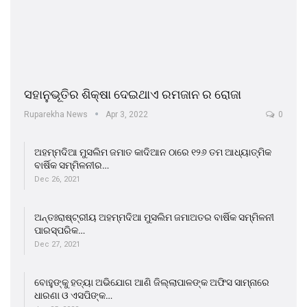
ସହାନୁଭୂତିର ଶିକ୍ଷା ଦେଇଥାଏ ରମଜାନ ର ରୋଜା
Ruparekha News
Apr 3, 2022
0
ଅହମ୍ମଦିଆ ମୁସଲିମ ଜମାତ କାଦିଆନ ଠାରେ ୧୨୬ ତମ ଆଧ୍ୟାତ୍ମିକ
ବାର୍ଷିକ ସମ୍ମିଳନୀର…
Dec 26, 2021
ଅନ୍ତଃରାଷ୍ଟ୍ରୀୟ ଅହମ୍ମଦିଆ ମୁସଲିମ ଜମାଅତର ବାର୍ଷିକ ସମ୍ମିଳନୀ
ପାରସ୍ପରିକ…
Dec 27, 2021
ବୋହୁଙ୍କୁ ହତ୍ୟା ଅଭିଯୋଗ ଆଣି ଜିଲ୍ଲାପାଳଙ୍କ ଅଫିସ ସାମ୍ନାରେ
ଧାରଣା ଓ ଏସପିଙ୍କ…