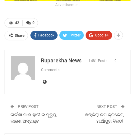
- Advertisement -
42
0
Facebook
Twitter
Google+
Share
Ruparekha News
1481 Posts
0
Comments
PREV POST
NEXT POST
ଗର୍ଭଣା ମାଈ ହାତୀ ର ମୃତ୍ୟୁ,
ଖଙ୍କିରା କପ କ୍ରିକେଟ,
କାରଣ ଅସ୍ପଷ୍ଟ
ମାର୍ଥାପୁର ବିଜୟୀ