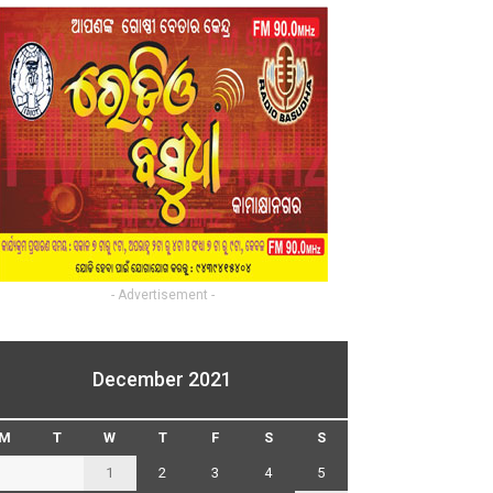
- Advertisement -
December 2021
M
T
W
T
F
S
S
1
2
3
4
5