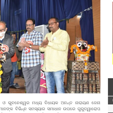
ୟ ଓ ଭୁବନେଶ୍ୱର ମଧ୍ୟ ବିଧାୟକ ଅନନ୍ତ ନାରାୟଣ ଜେନା
ମାନଙ୍କ ବିଭିନ୍ନ ସମସ୍ୟାର ସମାଧାନ ଉପରେ ଗୁରୁତ୍ୱାରୋପ