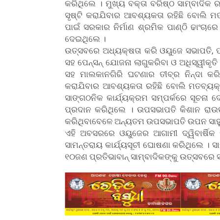
କରିଥିଲେ । ମୁଖ୍ୟ ବକ୍ତା ବରିଷ୍ଠ ସାମ୍ବାଦିକ 
ସୃଷ୍ଟି କରାଯିବାର ଆବଶ୍ୟକତା ରହିଛି ବୋଲି ମତ
ପାଇଁ ସରକାର ନିର୍ମାଣ ଶ୍ରମିକ ପାଣ୍ଠି ଢାଂଚାରେ ବ
ଦେଇଥିଲେ ।
ଉତ୍ସବରେ ଅଧ୍ୟକ୍ଷତା କରି ଓୟୁଜେ ସଭାପତି, ପ୍ର
ସହ ପେନ୍‌ସନ୍ ଯୋଜନା ଲାଗୁକରିବା ଓ ଅଧିସ୍ୱୀକୃତ
ସହ ମାଲକାନଗିରି ଘଟଣାର ତୀବ୍ର ନିନ୍ଦା କର
କରାଯିବାର ଆବଶ୍ୟକତା ରହିଛି ବୋଲି ମତବ୍ୟ
ସାଙ୍ଗଠନିକ କାର୍ଯ୍ୟକ୍ରମ ସମ୍ପର୍କରେ ସୂଚନା 
ପ୍ରଦାନ କରିଥିଲେ । ଉପସଭାପତି କିଶାନ ରାଉତ 
କରିଥିବାବେଳେ ଅନ୍ୟତମ ଉପସଭାପତି ଉପନ ସାହୁ
ଏହି ଅବସରରେ ଓୟୁଜେର ଆଗାମୀ ଦ୍ୱିବାର୍ଷିକ ନ
ସାମନ୍ତରାୟ କାର୍ଯ୍ୟସୂଚୀ ଘୋଷଣା କରିଥିଲେ । ସ
୧୦ଜଣ ପ୍ରତିଭାବାନ୍ ସାମ୍ବାଦିକଙ୍କୁ ଉତ୍ସବରେ ସମ