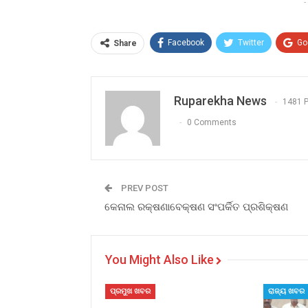
-
Facebook
Twitter
Go
Share
Ruparekha News
1481 
0 Comments
PREV POST
କେନାଲ ରକ୍ଷଣାବେକ୍ଷଣ ସଂପର୍କିତ ପ୍ରଶିକ୍ଷଣ
You Might Also Like
ପ୍ରମୁଖ ଖବର
ରାଜ୍ୟ ଖବର