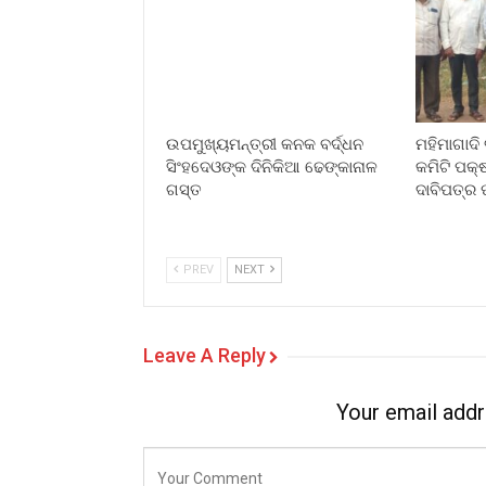
ଉପମୁଖ୍ୟମନ୍ତ୍ରୀ କନକ ବର୍ଦ୍ଧନ
ମହିମାଗାଦି 
ସିଂହଦେଓଙ୍କ ଦିନିକିଆ ଢେଙ୍କାନାଳ
କମିଟି ପକ୍
ଗସ୍ତ
ଦାବିପତ୍ର 
PREV
NEXT
Leave A Reply
Your email addr