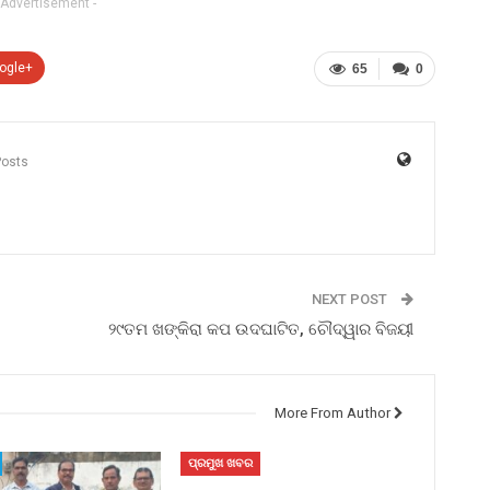
 Advertisement -
ogle+
65
0
Posts
NEXT POST
୨୯ତମ ଖଙ୍କିରା କପ ଉଦଘାଟିତ, ଚୌଦ୍ୱାର ବିଜୟୀ
More From Author
ପ୍ରମୁଖ ଖବର