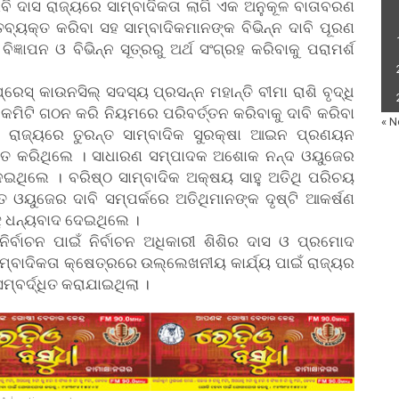
ରବି ଦାସ ରାଜ୍ୟରେ ସାମ୍ବାଦିକତା ଲାଗି ଏକ ଅନୁକୂଳ ବାତାବରଣ
ବ୍ୟକ୍ତ କରିବା ସହ ସାମ୍ବାଦିକମାନଙ୍କ ବିଭିନ୍ନ ଦାବି ପୂରଣ
ିଜ୍ଞାପନ ଓ ବିଭିନ୍ନ ସୂତ୍ରରୁ ଅର୍ଥ ସଂଗ୍ରହ କରିବାକୁ ପରାମର୍ଶ
େସ୍ କାଉନସିଲ୍ ସଦସ୍ୟ ପ୍ରସନ୍ନ ମହାନ୍ତି ବୀମା ରାଶି ବୃଦ୍ଧି
ି କମିଟି ଗଠନ କରି ନିୟମରେ ପରିବର୍ତ୍ତନ କରିବାକୁ ଦାବି କରିବା
« N
ି ରାଜ୍ୟରେ ତୁରନ୍ତ ସାମ୍ବାଦିକ ସୁରକ୍ଷା ଆଇନ ପ୍ରଣୟନ
କ୍ତ କରିଥିଲେ । ସାଧାରଣ ସମ୍ପାଦକ ଅଶୋକ ନନ୍ଦ ଓୟୁଜେର
ଦେଇଥିଲେ । ବରିଷ୍ଠ ସାମ୍ବାଦିକ ଅକ୍ଷୟ ସାହୁ ଅତିଥି ପରିଚୟ
ଓୟୁଜେର ଦାବି ସମ୍ପର୍କରେ ଅତିଥିମାନଙ୍କ ଦୃଷ୍ଟି ଆକର୍ଷଣ
 ଧନ୍ୟବାଦ ଦେଇଥିଲେ ।
ିର୍ବାଚନ ପାଇଁ ନିର୍ବାଚନ ଅଧିକାରୀ ଶିଶିର ଦାସ ଓ ପ୍ରମୋଦ
ାମ୍ବାଦିକତା କ୍ଷେତ୍ରରେ ଉଲ୍ଲେଖନୀୟ କାର୍ଯ୍ୟ ପାଇଁ ରାଜ୍ୟର
୍ବର୍ଦ୍ଧିତ କରାଯାଇଥିଲା ।