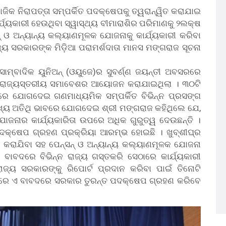
ଜିକ ନିରାପତ୍ତା ସମ୍ପର୍କିତ ପଦକ୍ଷେପକୁ ତ୍ୱରାନ୍ୱିତ କରାଯାଇ
ର୍ଯ୍ୟକାରୀ ହେଉଥିବା ସ୍ୱାସ୍ଥ୍ୟ ବୀମାରାଶିର ପରିମାଣକୁ ୨ଲକ୍ଷ
ସନ୍ ଓ ଅନ୍ୟାନ୍ୟ କଲ୍ୟାଣମୂଳକ ଯୋଜନାକୁ କାର୍ଯ୍ୟକାରୀ କରିବା
୍ୟ ସରକାରଙ୍କ ମିଡ଼ିଆ ପରାମର୍ଶଦାତା ମାନସ ମଙ୍ଗରାଜ ସୂଚନା
ାମ୍ବାଦିକ ୟୁନିଅନ୍ (ଓୟୁଜେ)ର ସୁବର୍ଣ୍ଣ ଜୟନ୍ତୀ ଅବସରରେ
ରାଜ୍ୟସ୍ତରୀୟ ସମାବେଶର ଆୟୋଜନ କରାଯାଇଥିଲା । ୩୦ଟି
ନୀରେ ଯୋଗଦେଇ ଗଣମାଧ୍ୟମିକ ସମ୍ପର୍କିତ ବିଭିନ୍ନ ପ୍ରସଙ୍ଗ
୍ୟ ଅତିଥି ଭାବରେ ଯୋଗଦେଇ ଶ୍ରୀ ମଙ୍ଗରାଜ କହିଥିଲେ ଯେ,
ଜନାର କାର୍ଯ୍ୟକାରିତା ଉପରେ ଅଧିକ ଗୁରୁତ୍ୱ ଦେଉଛନ୍ତି ।
କ୍ଷେପ ଗ୍ରହଣ ପ୍ରକ୍ରିୟା ଆରମ୍ଭ ହୋଇଛି । ଖୁବ୍‌ଶୀଘ୍ର
ଧି କରାଯିବା ସହ ପେନ୍‌ସନ୍ ଓ ଅନ୍ୟାନ୍ୟ କଲ୍ୟାଣମୂଳକ ଯୋଜନା
ହି ବାବଦରେ ବିଭିନ୍ନ ରାଜ୍ୟ ଗସ୍ତକରି ସେଠାରେ କାର୍ଯ୍ୟକାରୀ
ଜ୍ୟ ସରକାରଙ୍କୁ ରିପୋର୍ଟ ପ୍ରଦାନ କରିବା ପାଇଁ ତିନୋଟି
ବା ପରେ ଏ ବାବଦରେ ସରକାର ତୁରନ୍ତ ପଦକ୍ଷେପ ଗ୍ରହଣ କରିବେ