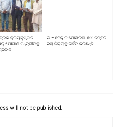
ବ୍ଲକ କ୍ରିୟାନୁଷ୍ଠାନ
ଇ – ଟେକ୍ ର ମୋନାଲିସା ୫୯୯ ନମ୍ବର
ଷରୁ ଯୋଗାଣ ମନ୍ତ୍ରୀଙ୍କୁ
ରଖ୍ ଜିଲ୍ଲାକୁ ଗର୍ବିତ କରିଛନ୍ତି
ପ୍ରଦାନ
ess will not be published.