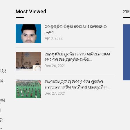
Most Viewed
ଆମ
ସହାନୁଭୂତିର ଶିକ୍ଷା ଦେଇଥାଏ ରମଜାନ ର
ରୋଜା
Apr 3, 2022
ଅହମ୍ମଦିଆ ମୁସଲିମ ଜମାତ କାଦିଆନ ଠାରେ
୧୨୬ ତମ ଆଧ୍ୟାତ୍ମିକ ବାର୍ଷିକ…
Dec 26, 2021
ଖର
ୁଜ
ଅନ୍ତଃରାଷ୍ଟ୍ରୀୟ ଅହମ୍ମଦିଆ ମୁସଲିମ
ଜମାଅତର ବାର୍ଷିକ ସମ୍ମିଳନୀ ପାରସ୍ପରିକ…
Dec 27, 2021
୍ଷ
।
ଇନ
ଜ,