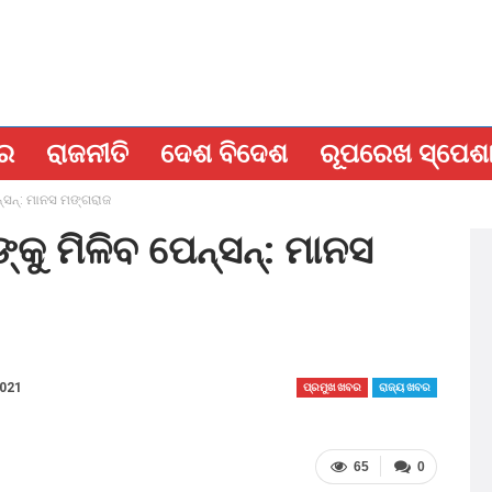
ବର
ରାଜନୀତି
ଦେଶ ବିଦେଶ
ରୂପରେଖ ସ୍ପେଶ
୍‌ସନ୍‌: ମାନସ ମଙ୍ଗରାଜ
କୁ ମିଳିବ ପେନ୍‌ସନ୍‌: ମାନସ
2021
ପ୍ରମୁଖ ଖବର
ରାଜ୍ୟ ଖବର
65
0