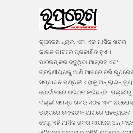
ରୂପରେଖ ନ୍ୟଜ. ଏହା ଏକ ମାସିକ ଖବର
କାଗଜ ଭାବରେ ପ୍ରକାଶିତ ହୁଏ ।
ପାଠକଙ୍କର ବଢୁଥିବା ଆଗ୍ରହ ଏବଂ
ଗ୍ରହଣୀୟତାକୁ ଆଖି ଆଗରେ ରଖି ରୂପରେ
ସମ୍ପାଦନ ମଣ୍ଡଳୀ ଏହାକୁ ଅନ୍ ଲାଇନ୍ ନ୍ୟ
ପୋର୍ଟାଲରେ ପରିଣତ କରିଛନ୍ତି। ପଲ୍ଲୀରୁ
ଦିଲ୍ଲୀ ସମସ୍ତ ଖବର ସଠିକ ଏବଂ ନିରପେକ
ଢଙ୍ଗରେ ଲୋକଙ୍କ ପାଖରେ ପହଞ୍ଚାଇବ 
ତେଣୁ ଏହି ମାସିକ ଖବର କାଗଜର ଅନ୍ ଲା
ଏଡିସନର ସ୍ଲୋଗାନ ରହିଛି, ରୂପରେଖ ନ୍ୟୁ