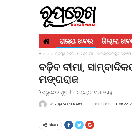
ରାଜ୍ୟ ଖବର
ଜିଲ୍ଲା ଖ
Home
ପ୍ରମୁଖ ଖବର
ବଢ଼ିବ ବୀମା, ସାମ୍ବାଦିକଙ୍କୁ ମିଳିବ ପେନ
ବଢ଼ିବ ବୀମା, ସାମ୍ବାଦିକଙ୍
ମଙ୍ଗରାଜ
‘ଓୟୁଜେ’ର ସୁବର୍ଣ୍ଣ ଜୟନ୍ତୀ ସମାରୋହ
Last updated
Dec 22, 
By
Ruparekha News
Share