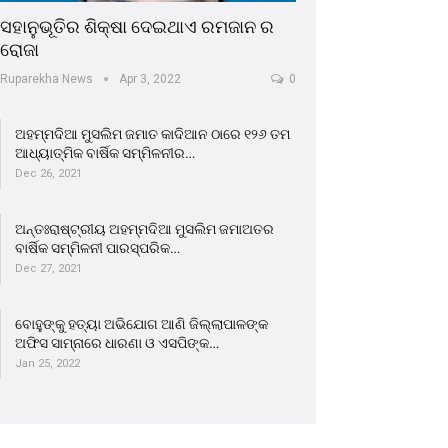
ସହାନୁଭୂତିର ଶିକ୍ଷା ଦେଇଥାଏ ରମଜାନ ର
ରୋଜା
Ruparekha News
Apr 3, 2022
0
ଅହମ୍ମଦିଆ ମୁସଲିମ ଜମାତ କାଦିଆନ ଠାରେ ୧୨୬ ତମ
ଆଧ୍ୟାତ୍ମିକ ବାର୍ଷିକ ସମ୍ମିଳନୀର…
Dec 26, 2021
ଅନ୍ତଃରାଷ୍ଟ୍ରୀୟ ଅହମ୍ମଦିଆ ମୁସଲିମ ଜମାଅତର
ବାର୍ଷିକ ସମ୍ମିଳନୀ ପାରସ୍ପରିକ…
Dec 27, 2021
ବୋହୁଙ୍କୁ ହତ୍ୟା ଅଭିଯୋଗ ଆଣି ଜିଲ୍ଲାପାଳଙ୍କ
ଅଫିସ ସାମ୍ନାରେ ଧାରଣା ଓ ଏସପିଙ୍କ…
Jan 25, 2022