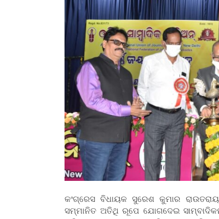
କଂଗ୍ରେସ ବିଧାୟକ ସୁରେଶ କୁମାର ରାଉତରା
ସମ୍ମାନିତ ଅତିଥି ରୂପେ ଯୋଗଦେଇ ସାମ୍ବାଦିକ