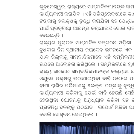
ଭୁବନେଶ୍ୱର: ରାଜ୍ୟରେ ସାମ୍ବାଦିକମାନଙ୍କ ସାମା
କାର୍ଯ୍ୟକାରୀ କରାଯିବ । ଏହି ପରିପ୍ରେକ୍ଷୀରେ କା
ଟଙ୍କାରୁ ୫ଲକ୍ଷକୁ ବୃଦ୍ଧି କରାଯିବା ସହ ପେନ୍‌
ପାଇଁ ପ୍ରକ୍ରିୟା ଆରମ୍ଭ କରାଯାଇଛି ବୋଲି ରାଜ
ଦେଇଛନ୍ତି ।
ରାଜ୍ୟର ପୁରାତନ ସାମ୍ବାଦିକ ସଙ୍ଗଠନ ଓଡ଼ିଶା ସ
ବୁଧବାର ଦିନ ସ୍ଥାନୀୟ ଜୟଦେବ ଭବନରେ ଏକ 
ଯାକ ଜିଲ୍ଲାରୁ ସାମ୍ବାଦିକମାନେ ଏହି ସମ୍ମିଳ
ଉପରେ ଆଲୋଚନା କରିଥିଲେ । ସମ୍ମିଳନୀରେ ମୁଖ
ରାଜ୍ୟ ସରକାର ସାମ୍ବାଦିକମାନଙ୍କ କଲ୍ୟାଣ ଯୋ
ଓୟୁଜେ ପକ୍ଷରୁ ଉଠାଯାଇଥିବା ଦାବି ଉପରେ ପଦ
ବୀମା ରାଶିର ପରିମାଣକୁ ୫ଲକ୍ଷ ଟଙ୍କାକୁ ବୃଦ୍
କାର୍ଯ୍ୟକାରୀ କରିବାକୁ ଯେଉଁ ଦାବି ହେଉଛି ସେ
ହେଉଥିବା ଯୋଜନାକୁ ଅନୁଧ୍ୟାନ କରିବା ସହ ରା
ପ୍ରତିନିଧି ଦଳଙ୍କୁ ପଠାଯିବ । ରିପୋର୍ଟ ମିଳି
ବୋଲି ସେ ସୂଚନା ଦେଇଥିଲେ ।