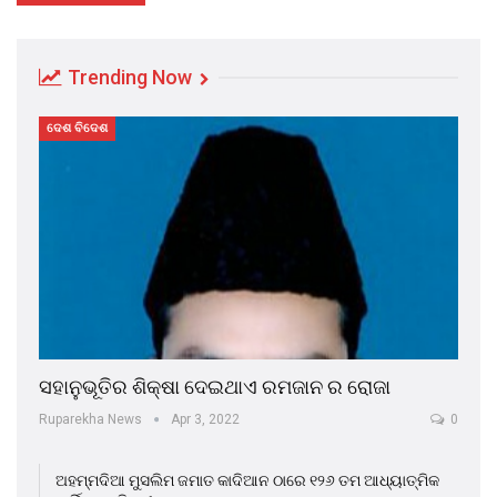
Trending Now
ଦେଶ ବିଦେଶ
ସହାନୁଭୂତିର ଶିକ୍ଷା ଦେଇଥାଏ ରମଜାନ ର ରୋଜା
Ruparekha News
Apr 3, 2022
0
ଅହମ୍ମଦିଆ ମୁସଲିମ ଜମାତ କାଦିଆନ ଠାରେ ୧୨୬ ତମ ଆଧ୍ୟାତ୍ମିକ