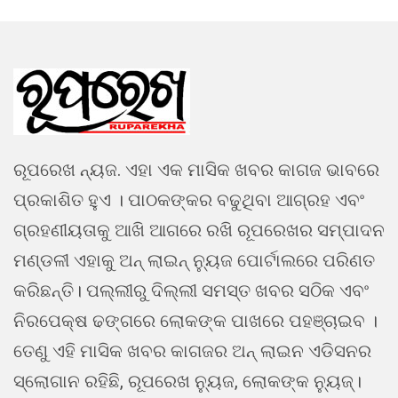
ରୂପରେଖ ନ୍ୟଜ. ଏହା ଏକ ମାସିକ ଖବର କାଗଜ ଭାବରେ
ପ୍ରକାଶିତ ହୁଏ । ପାଠକଙ୍କର ବଢୁଥିବା ଆଗ୍ରହ ଏବଂ
ଗ୍ରହଣୀୟତାକୁ ଆଖି ଆଗରେ ରଖି ରୂପରେଖର ସମ୍ପାଦନ
ମଣ୍ଡଳୀ ଏହାକୁ ଅନ୍ ଲାଇନ୍ ନ୍ୟୁଜ ପୋର୍ଟାଲରେ ପରିଣତ
କରିଛନ୍ତି। ପଲ୍ଲୀରୁ ଦିଲ୍ଲୀ ସମସ୍ତ ଖବର ସଠିକ ଏବଂ
ନିରପେକ୍ଷ ଢଙ୍ଗରେ ଲୋକଙ୍କ ପାଖରେ ପହଞ୍ଚାଇବ ।
ତେଣୁ ଏହି ମାସିକ ଖବର କାଗଜର ଅନ୍ ଲାଇନ ଏଡିସନର
ସ୍ଲୋଗାନ ରହିଛି, ରୂପରେଖ ନ୍ୟୁଜ, ଲୋକଙ୍କ ନ୍ୟୁଜ୍।