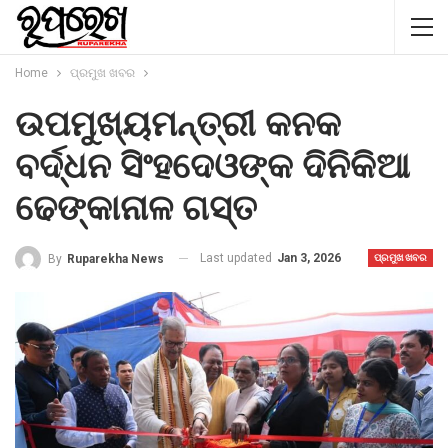
Home
ପ୍ରମୁଖ ଖବର
ଉପମୁଖ୍ୟମନ୍ତ୍ରୀ କନକ
ବର୍ଦ୍ଧନ ସିଂହଦେଓଙ୍କ ଦିନିକିଆ
ଢେଙ୍କାନାଳ ଗସ୍ତ
Last updated
Jan 3, 2026
By
Ruparekha News
ପ୍ରମୁଖ ଖବର