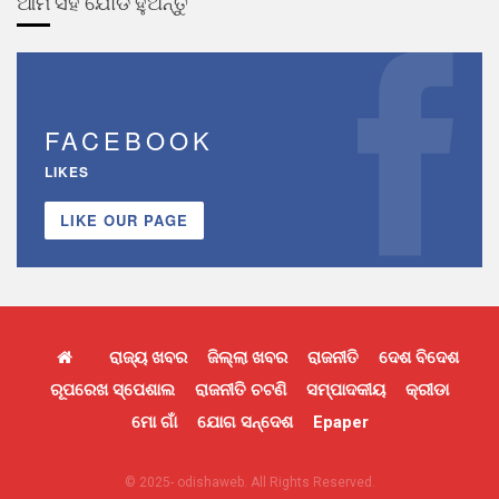
ଆମ ସହ ଯୋଡି ହୁଅନ୍ତୁ
FACEBOOK
LIKES
LIKE OUR PAGE
ରାଜ୍ୟ ଖବର
ଜିଲ୍ଲା ଖବର
ରାଜନୀତି
ଦେଶ ବିଦେଶ
ରୂପରେଖ ସ୍ପେଶାଲ
ରାଜନୀତି ଚଟଣି
ସମ୍ପାଦକୀୟ
କ୍ରୀଡା
ମୋ ଗାଁ
ଯୋଗ ସନ୍ଦେଶ
Epaper
© 2025- odishaweb. All Rights Reserved.