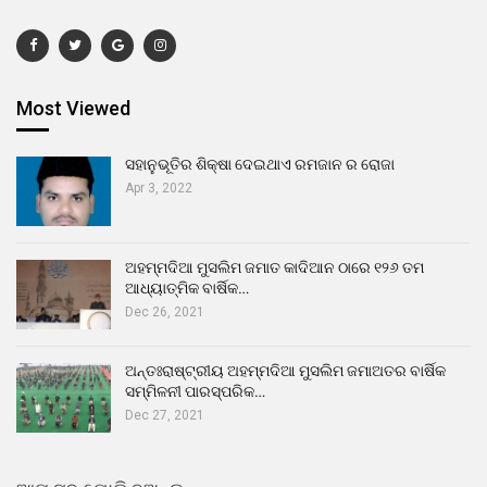
Most Viewed
ସହାନୁଭୂତିର ଶିକ୍ଷା ଦେଇଥାଏ ରମଜାନ ର ରୋଜା
Apr 3, 2022
ଅହମ୍ମଦିଆ ମୁସଲିମ ଜମାତ କାଦିଆନ ଠାରେ ୧୨୬ ତମ
ଆଧ୍ୟାତ୍ମିକ ବାର୍ଷିକ…
Dec 26, 2021
ଅନ୍ତଃରାଷ୍ଟ୍ରୀୟ ଅହମ୍ମଦିଆ ମୁସଲିମ ଜମାଅତର ବାର୍ଷିକ
ସମ୍ମିଳନୀ ପାରସ୍ପରିକ…
Dec 27, 2021