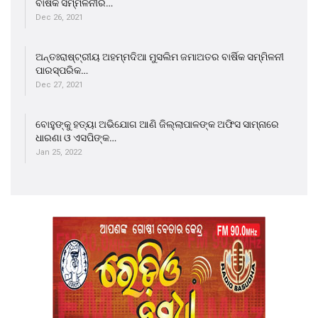
ବାର୍ଷିକ ସମ୍ମିଳନୀର…
Dec 26, 2021
ଅନ୍ତଃରାଷ୍ଟ୍ରୀୟ ଅହମ୍ମଦିଆ ମୁସଲିମ ଜମାଅତର ବାର୍ଷିକ ସମ୍ମିଳନୀ
ପାରସ୍ପରିକ…
Dec 27, 2021
ବୋହୁଙ୍କୁ ହତ୍ୟା ଅଭିଯୋଗ ଆଣି ଜିଲ୍ଲାପାଳଙ୍କ ଅଫିସ ସାମ୍ନାରେ
ଧାରଣା ଓ ଏସପିଙ୍କ…
Jan 25, 2022