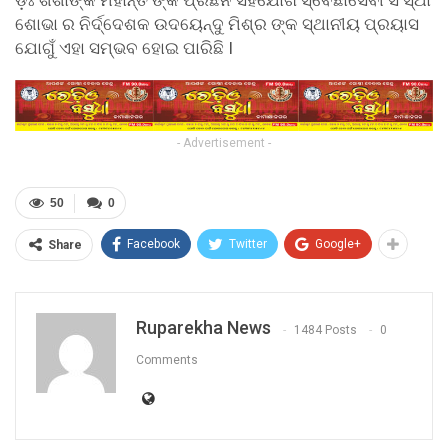
ଶୋଭା
ର
ନିର୍ଦ୍ଦେଶକ
ଉଦୟେନ୍ଦୁ
ମିଶ୍ର
ଙ୍କ
ସ୍ଥାନୀୟ
ପ୍ରୟାସ
ଯୋଗୁଁ
ଏହା
ସମ୍ଭବ
ହୋଇ
ପାରି
ଛି
I
- Advertisement -
50
0
Facebook
Twitter
Google+
Share
Ruparekha News
1484 Posts
0
Comments