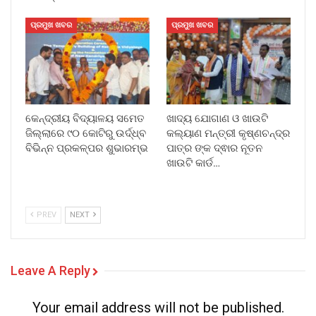
ପ୍ରମୁଖ ଖବର
ପ୍ରମୁଖ ଖବର
କେନ୍ଦ୍ରୀୟ ବିଦ୍ୟାଳୟ ସମେତ
ଖାଦ୍ୟ ଯୋଗାଣ ଓ ଖାଉଟି
ଜିଲ୍ଲାରେ ୯୦ କୋଟିରୁ ଉର୍ଦ୍ଧ୍ବ
କଲ୍ୟାଣ ମନ୍ତ୍ରୀ କୃଷ୍ଣଚନ୍ଦ୍ର
ବିଭିନ୍ନ ପ୍ରକଳ୍ପର ଶୁଭାରମ୍ଭ
ପାତ୍ର ଙ୍କ ଦ୍ଵାର ନୂତନ
ଖାଉଟି କାର୍ଡ…
PREV
NEXT
Leave A Reply
Your email address will not be published.