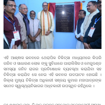
ଏହି ଆଶ୍ଵାସ ଭବନରେ ଥେରାପିକ ଚିକିତ୍ସା ମାଧ୍ୟମରେ କିପରି
ଗରିବ ଓ ସାଧାରଣ ଲୋକ ଙ୍କୁ ସୁବିଧାରେ ପାରାଲିସିସ ଓ ମେରୁଦଣ୍ଡ
ସମସ୍ୟା ଜନିତ ରାଗର ପ୍ରତିଷେଧକ ବ୍ୟବସ୍ଥା କରାଯିବା ସହ
ଚିକିତ୍ସା କରାଯିବ ସେ ନେଇ ଏହି ଭବନର ଉଦଘାଟନ ହୋଇଛି ।
ଜିଲ୍ଲା ମୁଖ୍ୟ ଚିକିତ୍ସା ଅଧିକାରୀ ସଞ୍ଜୟ କୁମାର ମହାପାତ୍ରଙ୍କ
ସମେତ ସ୍ୱାସ୍ଥ୍ୟବିଭାଗର ଅଧ୍ବକାରୀ ଉପସ୍ଥିତ ରହିଥିଲେ ।
ଡ଼ଃ
ଶଶାଙ୍କ
ମହାନ୍ତି
ଙ୍କ
ପ୍ରଛନ
ସହଯୋଗ
ସ୍ବେଛାସେବୀ
ସଂସ୍ଥା