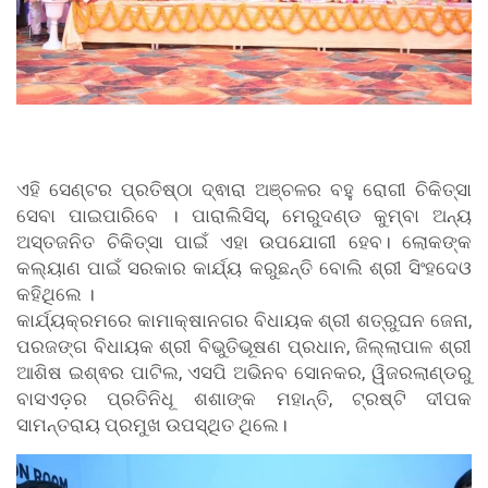
ଏହି ସେଣ୍ଟର ପ୍ରତିଷ୍ଠା ଦ୍ଵାରା ଅଞ୍ଚଳର ବହୁ ରୋଗୀ ଚିକିତ୍ସା
ସେବା ପାଇପାରିବେ । ପାରାଲିସିସ୍, ମେରୁଦଣ୍ଡ କୁମ୍ବା ଅନ୍ୟ
ଅସ୍ତଜନିତ ଚିକିତ୍ସା ପାଇଁ ଏହା ଉପଯୋଗୀ ହେବ। ଲୋକଙ୍କ
କଲ୍ୟାଣ ପାଇଁ ସରକାର କାର୍ଯ୍ୟ କରୁଛନ୍ତି ବୋଲି ଶ୍ରୀ ସିଂହଦେଓ
କହିଥିଲେ ।
କାର୍ଯ୍ୟକ୍ରମରେ କାମାକ୍ଷାନଗର ବିଧାୟକ ଶ୍ରୀ ଶତ୍ରୁଘନ ଜେନା,
ପରଜଙ୍ଗ ବିଧାୟକ ଶ୍ରୀ ବିଭୁତିଭୂଷଣ ପ୍ରଧାନ, ଜିଲ୍ଲାପାଳ ଶ୍ରୀ
ଆଶିଷ ଇଶ୍ଵର ପାଟିଲ, ଏସପି ଅଭିନବ ସୋନକର, ୱିଜରଲାଣ୍ଡରୁ
ବାସଏଡ଼ର ପ୍ରତିନିଧୂ ଶଶାଙ୍କ ମହାନ୍ତି, ଟ୍ରଷ୍ଟି ଦୀପକ
ସାମନ୍ତରାୟ ପ୍ରମୁଖ ଉପସ୍ଥିତ ଥିଲେ।