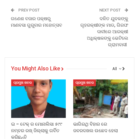
PREV POST
NEXT POST
ଗଣେଶ ବଜାର ପକ୍ଷରୁ
ଦଳିତ ଯୁବକଙ୍କୁ
ମାଣବସା ଗୁରୁବାର ମହୋତ୍ସବ
ଗୃହରକ୍ଷୀଙ୍କ ମାଡ, ଗିରଫ
ଦାବୀରେ ଆରକ୍ଷୀ
ଅଧିକ୍ଷକଙ୍କୁ ଭେଟିଲେ
ଗ୍ରାମବାସୀ
You Might Also Like
All
ପ୍ରମୁଖ ଖବର
ପ୍ରମୁଖ ଖବର
ଇ – ଟେକ୍ ର ମୋନାଲିସା ୫୯୯
ଭାଗିରଥି ବିହାର ରେ
ନମ୍ବର ରଖ୍ ଜିଲ୍ଲାକୁ ଗର୍ବିତ
ଜବରଦଖଲ ଉଛେଦ ହେଲା
କରିଛନ୍ତି