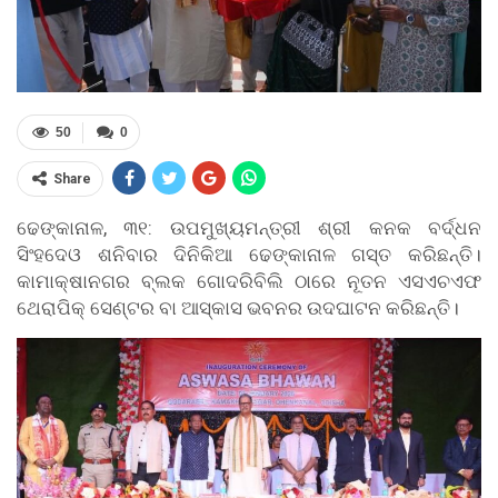
50
0
Share
ଢେଙ୍କାନାଳ, ୩୧: ଉପମୁଖ୍ୟମନ୍ତ୍ରୀ ଶ୍ରୀ କନକ ବର୍ଦ୍ଧନ
ସିଂହଦେଓ ଶନିବାର ଦିନିକିଆ ଢେଙ୍କାନାଳ ଗସ୍ତ କରିଛନ୍ତି।
କାମାକ୍ଷାନଗର ବ୍ଲକ ଗୋଦରିବିଲି ଠାରେ ନୂତନ ଏସଏଚଏଫ
ଥେରାପିକ୍ ସେଣ୍ଟର ବା ଆସ୍କାସ ଭବନର ଉଦଘାଟନ କରିଛନ୍ତି।