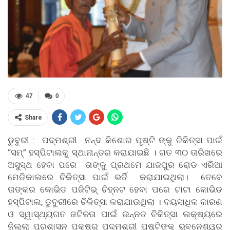
47
0
Share
ଡୁବୁରୀ : ପଦ୍ମଶ୍ରୀ ନନ୍ଦ କିଶୋର ପୃଷ୍ଟି ଙ୍କୁ ଚିକିତ୍ସା ପାଇଁ
“ସମ୍” ହସ୍ପିଟାଲକୁ ସ୍ଥାନାନ୍ତର କରାଯାଇଛି । ଗତ ୩୦ ତାରିଖରେ
ଅସୁସ୍ଥ ହେବା ପରେ ତାଙ୍କୁ ପ୍ରଥମେ ଯାଜପୁର ରୋଡ ଏରିଆ
ମେଡିକାଲରେ ଚିକିତ୍ସା ପାଇଁ ଭର୍ତି କରାଯାଇଥିଲା। ତେବେ
ତାଙ୍କର କୋଭିଡ ପଜିଟିଭ୍ ଚିହ୍ନଟ ହେବା ପରେ ଟାଟା କୋଭିଡ
ହସ୍ପିଟାଲ, ଡୁବୁରୀରେ ଚିକିତ୍ସା କରାଯାଉଥିଲା । ବୟସାଧିକ କାରଣ
ଓ ସ୍ୱାସ୍ଥ୍ୟଗତ ଜଟିଳତା ପାଇଁ ଉନ୍ନତ ଚିକିତ୍ସା ଲକ୍ଷ୍ୟରେ
ଜିଲ୍ଲା ପ୍ରଶାସନ ପକ୍ଷରୁ ପଦ୍ମଶ୍ରୀ ପୃଷ୍ଟିଙ୍କୁ ଭୁବନେଶ୍ୱର