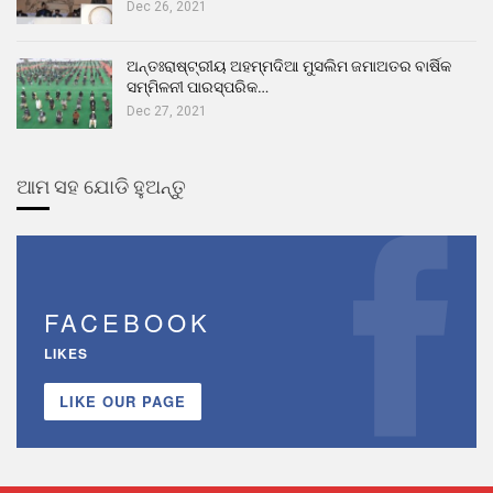
Dec 26, 2021
ଅନ୍ତଃରାଷ୍ଟ୍ରୀୟ ଅହମ୍ମଦିଆ ମୁସଲିମ ଜମାଅତର ବାର୍ଷିକ
ସମ୍ମିଳନୀ ପାରସ୍ପରିକ…
Dec 27, 2021
ଆମ ସହ ଯୋଡି ହୁଅନ୍ତୁ
FACEBOOK
LIKES
LIKE OUR PAGE