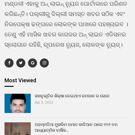
ମଣ୍ଡଳୀ ଏହାକୁ ଅନ୍ ଲାଇନ୍ ନ୍ୟୁଜ ପୋର୍ଟାଲରେ ପରିଣତ
କରିଛନ୍ତି। ପଲ୍ଲୀରୁ ଦିଲ୍ଲୀ ସମସ୍ତ ଖବର ସଠିକ ଏବଂ
ନିରପେକ୍ଷ ଢଙ୍ଗରେ ଲୋକଙ୍କ ପାଖରେ ପହଞ୍ଚାଇବ ।
ତେଣୁ ଏହି ମାସିକ ଖବର କାଗଜର ଅନ୍ ଲାଇନ ଏଡିସନର
ସ୍ଲୋଗାନ ରହିଛି, ରୂପରେଖ ନ୍ୟୁଜ, ଲୋକଙ୍କ ନ୍ୟୁଜ୍।
Most Viewed
ସହାନୁଭୂତିର ଶିକ୍ଷା ଦେଇଥାଏ ରମଜାନ ର ରୋଜା
Apr 3, 2022
ଅହମ୍ମଦିଆ ମୁସଲିମ ଜମାତ କାଦିଆନ ଠାରେ ୧୨୬ ତମ
ଆଧ୍ୟାତ୍ମିକ ବାର୍ଷିକ…