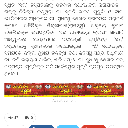
ସ୍ଥିତ “ସମ୍” ହସ୍ପିଟାଲକୁ ଶନିବାର ସ୍ଥାନାନ୍ତର କରାଯାଇଛି ।
ତାଙ୍କୁ ଚିକିତ୍ସା କରୁଥିବା ଡା. ସ୍ମୃତି ରଂଜନ ମୁଦୁଲି ଓ ଟାଟା
ମେଡିକାଲର ଅଧିକ୍ଷକ ଡା. ସୁଧାଂଶୁ ଶେଖର ସୂତାରଙ୍କ ପରାମର୍ଶ
କ୍ରମେ ଅତିରିକ୍ତ ଜିଲ୍ଲାପାଳ(ରାଜସ୍ୱ) ଅକ୍ଷୟ କୁମାର
ମଲ୍ଲିକଙ୍କ ଉପସ୍ଥିତିରେ ଏକ ଆଡାଭାନ୍ସ ଲାଇପଂ ସପୋର୍ଟ
ଆମ୍ୱୁଲାନ୍ସ ମାଧ୍ୟମରେ ପଦ୍ମଶ୍ରୀ ପୃଷ୍ଟିଙ୍କୁ “ସମ୍”
ହସ୍ପିଟାଲକୁ ସ୍ଥାନାନ୍ତର କରାଯାଇଥିଲା । ଏହି ସ୍ଥାନାନ୍ତର
ସମୟରେ ଜିଲ୍ଲା ମୁଖ୍ୟ ଚିକିତ୍ସା ତଥା ଜନସ୍ୱାସ୍ଥ୍ୟ ଅଧିକାରୀ
ଡା. ରବି ନାରାୟଣ ବାରିକ, ଏ.ଡି.ଏମ୍.ଓ. ଡା. ସୁଧାଂଶୁ ଶେଖର ବଳ,
ପଦ୍ମଶ୍ରୀ ପୃଷ୍ଟିଙ୍କ ନାତି ସର୍ବେଶ୍ୱର ପୃଷ୍ଟି ପ୍ରମୁଖ ଉପସ୍ଥିତ
ଥିଲେ ।
- Advertisement -
47
0