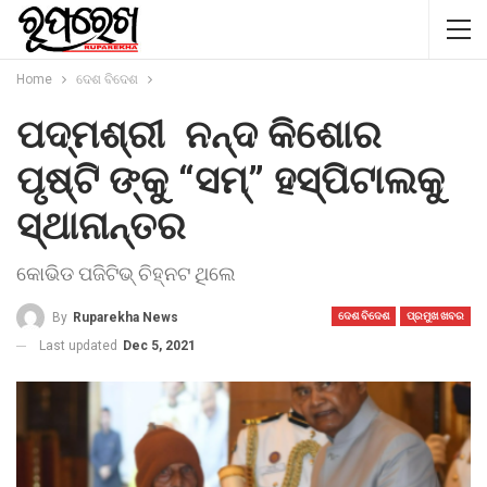
Home
ଦେଶ ବିଦେଶ
ପଦ୍ମଶ୍ରୀ ନନ୍ଦ କିଶୋର
ପୃଷ୍ଟି ଙ୍କୁ “ସମ୍” ହସ୍ପିଟାଲକୁ
ସ୍ଥାନାନ୍ତର
କୋଭିଡ ପଜିଟିଭ୍ ଚିହ୍ନଟ ଥିଲେ
By
Ruparekha News
ଦେଶ ବିଦେଶ
ପ୍ରମୁଖ ଖବର
Last updated
Dec 5, 2021