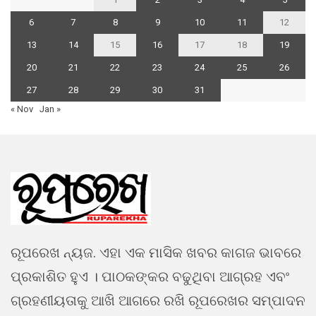
6
7
8
9
10
11
12
13
14
15
16
17
18
19
20
21
22
23
24
25
26
27
28
29
30
31
« Nov
Jan »
ରୂପରେଖ ନ୍ୟଜ. ଏହା ଏକ ମାସିକ ଖବର କାଗଜ ଭାବରେ
ପ୍ରକାଶିତ ହୁଏ । ପାଠକଙ୍କର ବଢୁଥିବା ଆଗ୍ରହ ଏବଂ
ଗ୍ରହଣୀୟତାକୁ ଆଖି ଆଗରେ ରଖି ରୂପରେଖର ସମ୍ପାଦନ