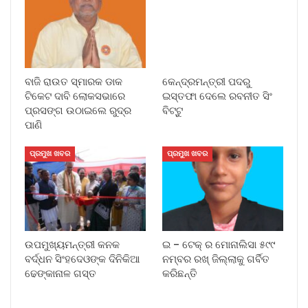
ବାଜି ରାଉତ ସ୍ମାରକ ଡାକ
କେନ୍ଦ୍ରମନ୍ତ୍ରୀ ପଦରୁ
ଟିକେଟ ଦାବି ଲୋକସଭାରେ
ଇସ୍ତଫା ଦେଲେ ରବନୀତ ସିଂ
ପ୍ରସଙ୍ଗ ଉଠାଇଲେ ରୁଦ୍ର
ବିଟ୍ଟୁ
ପାଣି
ପ୍ରମୁଖ ଖବର
ପ୍ରମୁଖ ଖବର
ଉପମୁଖ୍ୟମନ୍ତ୍ରୀ କନକ
ଇ – ଟେକ୍ ର ମୋନାଲିସା ୫୯୯
ବର୍ଦ୍ଧନ ସିଂହଦେଓଙ୍କ ଦିନିକିଆ
ନମ୍ବର ରଖ୍ ଜିଲ୍ଲାକୁ ଗର୍ବିତ
ଢେଙ୍କାନାଳ ଗସ୍ତ
କରିଛନ୍ତି