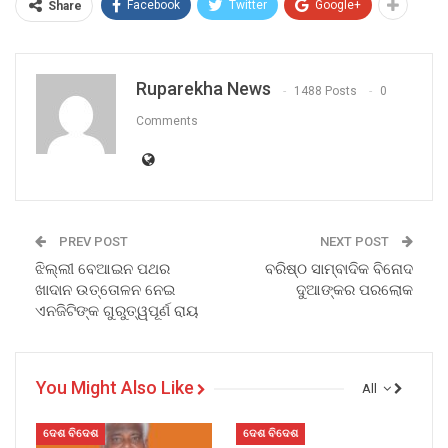
Facebook
Twitter
Google+
Share
Ruparekha News
1488 Posts
0
Comments
PREV POST
NEXT POST
ଝିଲ୍ଲୀ ବେଆଇନ ପଥର
ବରିଷ୍ଠ ସାମ୍ବାଦିକ ବିନୋଦ
ଖାଦାନ ଉତ୍ତୋଳନ ନେଇ
ଦୁଆଙ୍କର ପରଲୋକ
ଏନଜିଟିଙ୍କ ଗୁରୁତ୍ୱପୂର୍ଣ ରାୟ
You Might Also Like
All
ଦେଶ ବିଦେଶ
ଦେଶ ବିଦେଶ