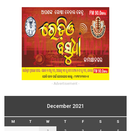
- Advertisement -
December 2021
M
T
W
T
F
S
S
1
2
3
4
5