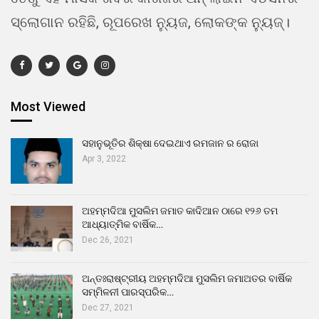
ସ୍ଲୋଗାନ ରହିଛି, ରୂପରେଖ ନ୍ୟୁଜ, ଲୋକଙ୍କ ନ୍ୟୁଜ୍।
Most Viewed
ସହାନୁଭୂତିର ଶିକ୍ଷା ଦେଇଥାଏ ରମଜାନ ର ରୋଜା
Apr 3, 2022
ଅହମ୍ମଦିଆ ମୁସଲିମ ଜମାତ କାଦିଆନ ଠାରେ ୧୨୬ ତମ
ଆଧ୍ୟାତ୍ମିକ ବାର୍ଷିକ…
Dec 26, 2021
ଅନ୍ତଃରାଷ୍ଟ୍ରୀୟ ଅହମ୍ମଦିଆ ମୁସଲିମ ଜମାଅତର ବାର୍ଷିକ
ସମ୍ମିଳନୀ ପାରସ୍ପରିକ…
Dec 27, 2021