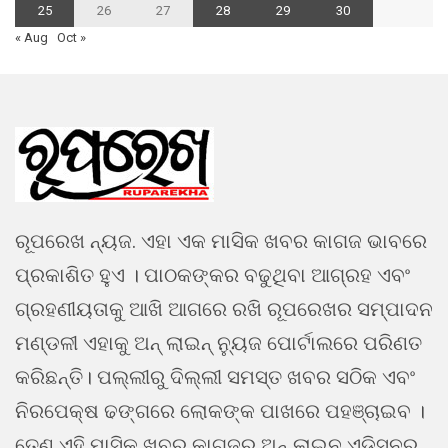
25
26
27
28
29
30
« Aug
Oct »
ରୂପରେଖ ନ୍ୟଜ. ଏହା ଏକ ମାସିକ ଖବର କାଗଜ ଭାବରେ
ପ୍ରକାଶିତ ହୁଏ । ପାଠକଙ୍କର ବଢୁଥିବା ଆଗ୍ରହ ଏବଂ
ଗ୍ରହଣୀୟତାକୁ ଆଖି ଆଗରେ ରଖି ରୂପରେଖର ସମ୍ପାଦନ
ମଣ୍ଡଳୀ ଏହାକୁ ଅନ୍ ଲାଇନ୍ ନ୍ୟୁଜ ପୋର୍ଟାଲରେ ପରିଣତ
କରିଛନ୍ତି। ପଲ୍ଲୀରୁ ଦିଲ୍ଲୀ ସମସ୍ତ ଖବର ସଠିକ ଏବଂ
ନିରପେକ୍ଷ ଢଙ୍ଗରେ ଲୋକଙ୍କ ପାଖରେ ପହଞ୍ଚାଇବ ।
ତେଣୁ ଏହି ମାସିକ ଖବର କାଗଜର ଅନ୍ ଲାଇନ ଏଡିସନର