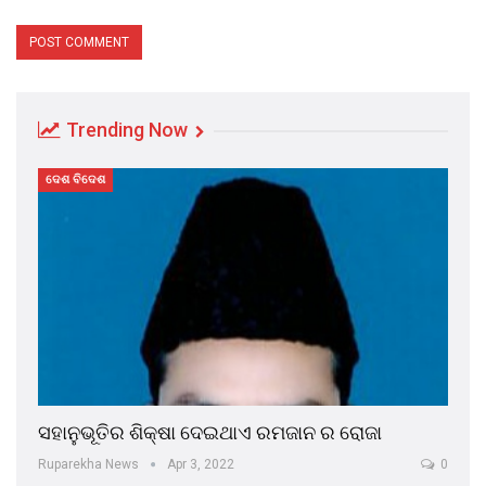
Trending Now
ଦେଶ ବିଦେଶ
ସହାନୁଭୂତିର ଶିକ୍ଷା ଦେଇଥାଏ ରମଜାନ ର ରୋଜା
Ruparekha News
Apr 3, 2022
0