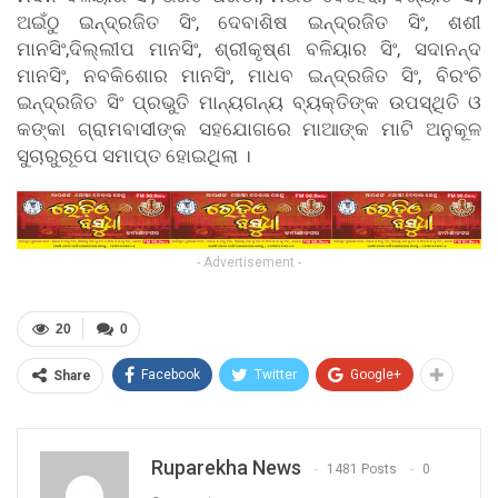
ଅଇଁଠୁ ଇନ୍ଦ୍ରଜିତ ସିଂ, ଦେବାଶିଷ ଇନ୍ଦ୍ରଜିତ ସିଂ, ଶଶୀ
ମାନସିଂ,ଦିଲ୍ଲୀପ ମାନସିଂ, ଶ୍ରୀକୃଷ୍ଣ ବଳିୟାର ସିଂ, ସଦାନନ୍ଦ
ମାନସିଂ, ନବକିଶୋର ମାନସିଂ, ମାଧବ ଇନ୍ଦ୍ରଜିତ ସିଂ, ବିରଂଚି
ଇନ୍ଦ୍ରଜିତ ସିଂ ପ୍ରଭୁତି ମାନ୍ୟଗନ୍ୟ ବ୍ୟକ୍ତିଙ୍କ ଉପସ୍ଥିତି ଓ
କଙ୍କା ଗ୍ରାମବାସୀଙ୍କ ସହଯୋଗରେ ମାଆଙ୍କ ମାଟି ଅନୁକୂଳ
ସୁଚାରୁରୂପେ ସମାପ୍ତ ହୋଇଥିଲା ।
- Advertisement -
20
0
Facebook
Twitter
Google+
Share
Ruparekha News
1481 Posts
0