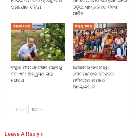
ଜୈବିକ ଖତ ସାର ପ୍ରସ୍ତୁତି ଓ
ଆଇଆଇଏମସି ଢେଙ୍କାନାଳରେ
ପ୍ରୟୋଗ ତାଲିମ
ଓଡ଼ିଆ ସାମ୍ବାଦିକତା ଦିବସ
ପାଳିତ
ଜିଲ୍ଲା ଖବର
ଜିଲ୍ଲା ଖବର
ବସୁଧା ଫାଉଣ୍ଡେସନ ପକ୍ଷରୁ
ଯୋଜନାର ଉପଲବ୍ଧି
ବର ଏବଂ ଅସ୍ୱସ୍ଥ ଚାରା
ଲୋକମାନଙ୍କ ନିକଟରେ
ରୋପଣ
ପହଁଚାଇବା ଉପରେ
ଆଲୋକପାତ
PREV
NEXT
Leave A Reply