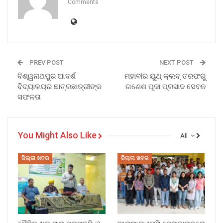
Comments
PREV POST
NEXT POST
ବିଶ୍ୱନାଥପୁର ଆଦର୍ଶ
ମହାବୀର ୟୁଥ୍ କ୍ଲବ୍ ତରଫରୁ
ବିଦ୍ୟାଳୟର ଛାତ୍ରଛାତ୍ରୀଙ୍କ
ଗଣେଶ ପୂଜା ପ୍ରସାଦ ସେବନ
ସଫଳତା
You Might Also Like
All
ଜିଲ୍ଲା ଖବର
ଜିଲ୍ଲା ଖବର