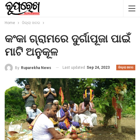
Home
ଜିଲ୍ଲା ଖବର
କଂକା ଗ୍ରାମରେ ଦୁର୍ଗାପୂଜା ପାଇଁ
ମାଟି ଅନୁକୂଳ
Last updated
Sep 24, 2023
By
Ruparekha News
ଜିଲ୍ଲା ଖବର