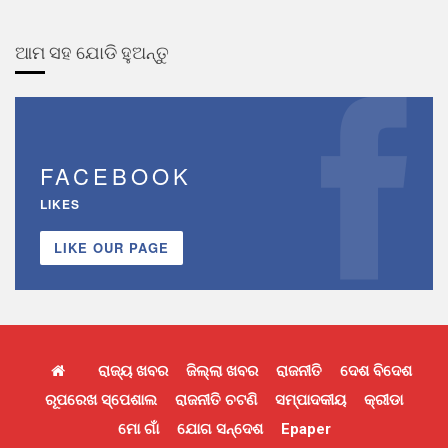
ଆମ ସହ ଯୋଡି ହୁଅନ୍ତୁ
FACEBOOK
LIKES
LIKE OUR PAGE
ରାଜ୍ୟ ଖବର
ଜିଲ୍ଲା ଖବର
ରାଜନୀତି
ଦେଶ ବିଦେଶ
ରୂପରେଖ ସ୍ପେଶାଲ
ରାଜନୀତି ଚଟଣି
ସମ୍ପାଦକୀୟ
କ୍ରୀଡା
ମୋ ଗାଁ
ଯୋଗ ସନ୍ଦେଶ
Epaper