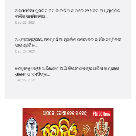
ଅହମ୍ମଦିଆ ମୁସଲିମ ଜମାତ କାଦିଆନ ଠାରେ ୧୨୬ ତମ ଆଧ୍ୟାତ୍ମିକ
ବାର୍ଷିକ ସମ୍ମିଳନୀର…
Dec 26, 2021
ଅନ୍ତଃରାଷ୍ଟ୍ରୀୟ ଅହମ୍ମଦିଆ ମୁସଲିମ ଜମାଅତର ବାର୍ଷିକ ସମ୍ମିଳନୀ
ପାରସ୍ପରିକ…
Dec 27, 2021
ବୋହୁଙ୍କୁ ହତ୍ୟା ଅଭିଯୋଗ ଆଣି ଜିଲ୍ଲାପାଳଙ୍କ ଅଫିସ ସାମ୍ନାରେ
ଧାରଣା ଓ ଏସପିଙ୍କ…
Jan 25, 2022