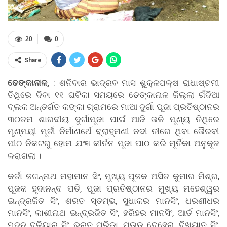
20
0
Share
ଢେଙ୍କାନାଳ,
: ଶନିବାର ଭାଦ୍ରବ ମାସ ଶୁକ୍ଳପକ୍ଷ ରାଧାଷ୍ଟମୀ
ତିଥିରେ ଦିବା ୧୧ ଘଟିକା ସମୟରେ ଢେଙ୍କାନାଳ ଜିଲ୍ଲା ଗଁଦିଆ
ବ୍ଲକ ଅନ୍ତର୍ଗତ କଙ୍କା ଗ୍ରାମରେ ମାଆ ଦୁର୍ଗା ପୂଜା ପ୍ରତିଷ୍ଠାନର
୩୦ତମ ଶାରଦୀୟ ଦୁର୍ଗାପୂଜା ପାଇଁ ଆଜି ଭଳି ପୂଣ୍ୟ ତିଥିରେ
ମୃଣ୍ମୟୀ ମୂର୍ତୀ ନିର୍ମାଣର୍ଥେ ବ୍ରାହ୍ମଣୀ ନଦୀ ତୀରେ ଥିବା ଭୈରବୀ
ପୀଠ ନିକଟରୁ ହୋମ ଯଂଜ୍ଞ କୀର୍ତନ ପୂଜା ପାଠ କରି ମୂର୍ତିକା ଅନୁକୂଳ
କରାଗଲା ।
କର୍ତା ଜଗନ୍ନାଥ ମହାମାନ ସିଂ, ମୁଖ୍ୟ ପୂଜକ ଅସିତ କୁମାର ମିଶ୍ର,
ପୂଜକ ହୃଦାନନ୍ଦ ପତି, ପୂଜା ପ୍ରତିଷ୍ଠାନର ମୁଖ୍ୟ ମହେଶ୍ୱର
ଇନ୍ଦ୍ରଜିତ ସିଂ, ଶରତ ସ୍ତମ୍ଭ, ସୁଧାକର ମାନସିଂ, ଧରଣୀଧର
ମାନସିଂ, କାଶୀନାଥ ଇନ୍ଦ୍ରଜିତ ସିଂ, ହରିହର ମାନସିଂ, ଆର୍ତ ମାନସିଂ,
ମଦନ ବଳିୟାର ସିଂ, ଭରତ ପରିଡା, ମଉଡ ବେହେରା, ବିଖ୍ୟାତ ସିଂ,