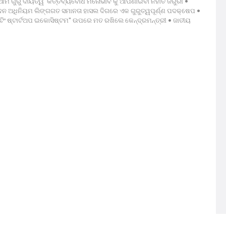
ଆମ ଗୁରୁ ଦାୟିତ୍ୱ ‘କର୍ତ୍ତବ୍ୟବୋଧ ମନୋଭାବ’କୁ ଆପଣାଇବା ନିହାତି ଜରୁରୀ •
ନ୍ଦନ ଅଧିନିୟମ ଲିଙ୍ଗଗତ ସମାନତା ହାସଲ ଦିଗରେ ଏକ ଗୁରୁତ୍ୱପୂର୍ଣ୍ଣ ପଦକ୍ଷେପ •
ଂ ଷ୍ଟାର୍ଟଅପ ଇକୋସିଷ୍ଟମ" ଉପରେ ମତ ରଖିଲେ କେନ୍ଦ୍ରମନ୍ତ୍ରୀ • ଜାତୀୟ