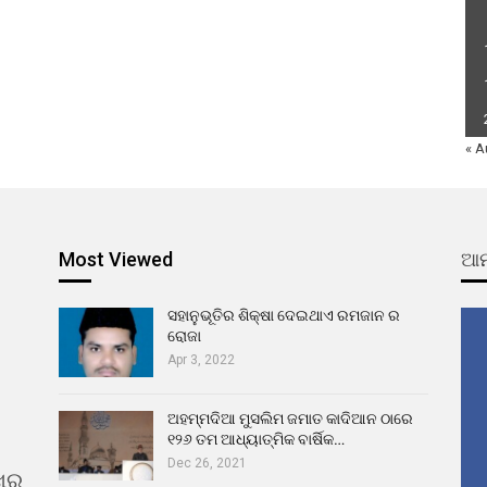
« A
Most Viewed
ଆମ
ସହାନୁଭୂତିର ଶିକ୍ଷା ଦେଇଥାଏ ରମଜାନ ର
ରୋଜା
Apr 3, 2022
ଅହମ୍ମଦିଆ ମୁସଲିମ ଜମାତ କାଦିଆନ ଠାରେ
୧୨୬ ତମ ଆଧ୍ୟାତ୍ମିକ ବାର୍ଷିକ…
Dec 26, 2021
ଖର