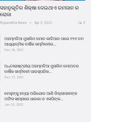
ସହାନୁଭୂତିର ଶିକ୍ଷା ଦେଇଥାଏ ରମଜାନ ର
ରୋଜା
Ruparekha News
Apr 3, 2022
0
ଅହମ୍ମଦିଆ ମୁସଲିମ ଜମାତ କାଦିଆନ ଠାରେ ୧୨୬ ତମ
ଆଧ୍ୟାତ୍ମିକ ବାର୍ଷିକ ସମ୍ମିଳନୀର…
Dec 26, 2021
ଅନ୍ତଃରାଷ୍ଟ୍ରୀୟ ଅହମ୍ମଦିଆ ମୁସଲିମ ଜମାଅତର
ବାର୍ଷିକ ସମ୍ମିଳନୀ ପାରସ୍ପରିକ…
Dec 27, 2021
ବୋହୁଙ୍କୁ ହତ୍ୟା ଅଭିଯୋଗ ଆଣି ଜିଲ୍ଲାପାଳଙ୍କ
ଅଫିସ ସାମ୍ନାରେ ଧାରଣା ଓ ଏସପିଙ୍କ…
Jan 25, 2022