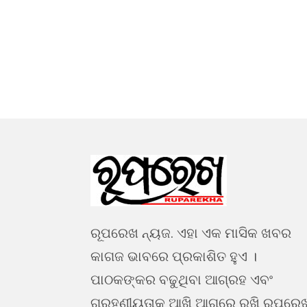
ରୂପରେଖ ନ୍ୟଜ. ଏହା ଏକ ମାସିକ ଖବର
କାଗଜ ଭାବରେ ପ୍ରକାଶିତ ହୁଏ ।
ପାଠକଙ୍କର ବଢୁଥିବା ଆଗ୍ରହ ଏବଂ
ଗ୍ରହଣୀୟତାକୁ ଆଖି ଆଗରେ ରଖି ରୂପରେ