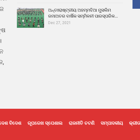
ୁଜ
ଅନ୍ତଃରାଷ୍ଟ୍ରୀୟ ଅହମ୍ମଦିଆ ମୁସଲିମ
ଜମାଅତର ବାର୍ଷିକ ସମ୍ମିଳନୀ ପାରସ୍ପରିକ…
Dec 27, 2021
୍ଷ
।
ଇନ
ଜ,
ଦେଶ ବିଦେଶ
ରୂପରେଖ ସ୍ପେଶାଲ
ରାଜନୀତି ଚଟଣି
ସମ୍ପାଦକୀୟ
କ୍ରୀଡ