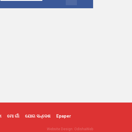
ା
ମୋ ଗାଁ
ଯୋଗ ସନ୍ଦେଶ
Epaper
Website Design:
OdishaWeb