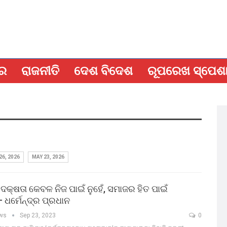
ବର
ରାଜନୀତି
ଦେଶ ବିଦେଶ
ରୂପରେଖ ସ୍ପେଶ
26, 2026
MAY 23, 2026
 ଦକ୍ଷତା କେବଳ ନିଜ ପାଇଁ ନୁହେଁ, ସମାଜର ହିତ ପାଇଁ
ଧର୍ମେନ୍ଦ୍ର ପ୍ରଧାନ
ews
Sep 23, 2023
0