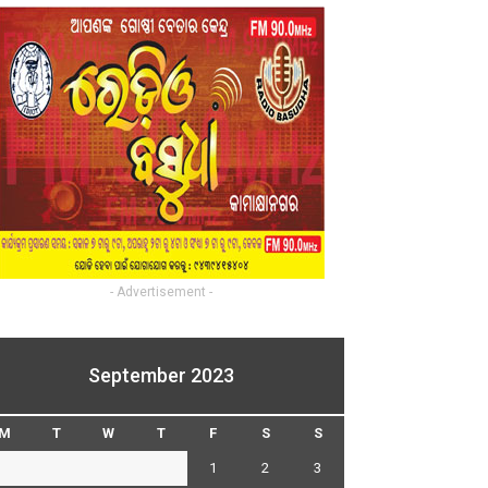
- Advertisement -
September 2023
M
T
W
T
F
S
S
1
2
3