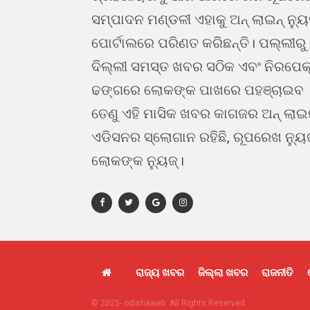
ସମ୍ପାଦନ ମଣ୍ଡଳୀ ଏହାକୁ ଅନ୍ ଲାଇନ୍ ନ୍ୟ
ପୋର୍ଟାଲରେ ପରିଣତ କରିଛନ୍ତି। ପଲ୍ଲୀରୁ
ଦିଲ୍ଲୀ ସମସ୍ତ ଖବର ସଠିକ ଏବଂ ନିରପେକ
ଢଙ୍ଗରେ ଲୋକଙ୍କ ପାଖରେ ପହଞ୍ଚାଇବ 
ତେଣୁ ଏହି ମାସିକ ଖବର କାଗଜର ଅନ୍ ଲା
ଏଡିସନର ସ୍ଲୋଗାନ ରହିଛି, ରୂପରେଖ ନ୍ୟୁ
ଲୋକଙ୍କ ନ୍ୟୁଜ୍।
ରାଜ୍ୟ ଖବର
ଜିଲ୍ଲା ଖବର
ରାଜନୀତି
© 2025- odishaweb. All Rights Reserved.