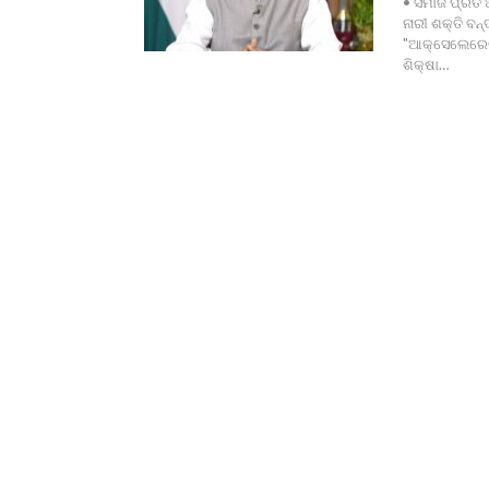
• ସମାଜ ପ୍ରତି 
ନାରୀ ଶକ୍ତି ବ
"ଆକ୍ସେଲେରେଟି
ଶିକ୍ଷା…