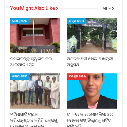
You Might Also Like
All
ରାଜ୍ୟ ଖବର
ରାଜ୍ୟ ଖବର
ନବାଗତଙ୍କୁ ସ୍ୱାଗତ କଲା
ଅଣନିଶ୍ୱାସୀ ହୋଇ ୬ ଛାତ୍ରୀ
ଆଇଆଇଏମ୍‌ସି
ଅସୁସ୍ଥ
ରାଜ୍ୟ ଖବର
ପ୍ରମୁଖ ଖବର
ମହିମାଗାଦି ବ୍ଲକ
ଇ – ଟେକ୍ ର ମୋନାଲିସା ୫୯୯
କ୍ରିୟାନୁଷ୍ଠାନ କମିଟି ପକ୍ଷରୁ
ନମ୍ବର ରଖ୍ ଜିଲ୍ଲାକୁ ଗର୍ବିତ
ଯୋଗାଣ ମନ୍ତ୍ରୀଙ୍କୁ
କରିଛନ୍ତି