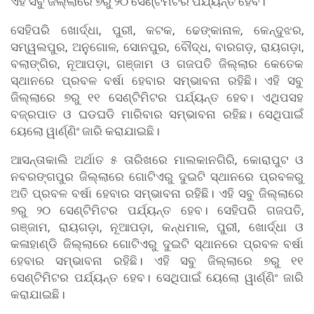
ଏହି ସବୁ ଜିଲ୍ଲାରେ ୭ରୁ ୨୦ ସେଣ୍ଟିମିଟର ପର୍ଯ୍ୟନ୍ତ ହେବ।
ସେହିପରି ଖୋର୍ଦ୍ଧା, ପୁରୀ, କଟକ, ଢେଙ୍କାନାଳ, କେନ୍ଦୁଝର,
ସମ୍ୱଲପୁର, ଅନୁଗୋଳ, ସୋନପୁର, ବୌଦ୍ଧ, ବାରଗଡ଼, ରାୟଗଡ଼ା,
ବଲାଙ୍ଗିର, ନୂଆପଡ଼ା, ଗଞ୍ଜାମ ଓ ଗଜପତି ଜିଲ୍ଲାର କେତେକ
ସ୍ଥାନରେ ପ୍ରବଳ ବର୍ଷା ହେବାର ସମ୍ଭାବନା ରହିଛି। ଏହି ସବୁ
ଜିଲ୍ଲାରେ ୭ରୁ ୧୧ ସେଣ୍ଟିମିଟର ପର୍ଯ୍ୟନ୍ତ ହେବ। ଏଥିପସହ
ବଜ୍ରପାତ ଓ ଘଡଘଡି ମାରିବାର ସମ୍ଭାବନା ରହିଛ। ସେଥିପାଇଁ
ୟେଲୋ ୱାର୍ଣ୍ଣିଂ ଜାରି କରାଯାଇଛି।
ଆସନ୍ତାକାଲି ଅର୍ଥାତ ୫ ତାରିଖରେ ମାଲକାନଗିରି, କୋରାପୁଟ ଓ
ନବରଙ୍ଗପୁର ଜିଲ୍ଲାରେ ଗୋଟିଏରୁ ଦୁଇଟି ସ୍ଥାନରେ ପ୍ରବଳରୁ
ଅତି ପ୍ରବଳ ବର୍ଷା ହେବାର ସମ୍ଭାବନା ରହିଛି। ଏହି ସବୁ ଜିଲ୍ଲାରେ
୭ରୁ ୨୦ ସେଣ୍ଟିମିଟର ପର୍ଯ୍ୟନ୍ତ ହେବ। ସେହିପରି ଗଜପତି,
ଗଞ୍ଜାମ, ରାୟଗଡ଼ା, ନୂଆପଡ଼ା, କନ୍ଧମାଳ, ପୁରୀ, ଖୋର୍ଦ୍ଧା ଓ
କଳାହାଣ୍ଡି ଜିଲ୍ଲାରେ ଗୋଟିଏରୁ ଦୁଇଟି ସ୍ଥାନରେ ପ୍ରବଳ ବର୍ଷା
ହେବାର ସମ୍ଭାବନା ରହିଛି। ଏହି ସବୁ ଜିଲ୍ଲାରେ ୭ରୁ ୧୧
ସେଣ୍ଟିମିଟର ପର୍ଯ୍ୟନ୍ତ ହେବ। ସେଥିପାଇଁ ୟେଲୋ ୱାର୍ଣ୍ଣିଂ ଜାରି
କରାଯାଇଛି।