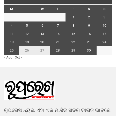
M
T
W
T
F
S
S
1
2
3
4
5
6
7
8
9
10
11
12
13
14
15
16
17
18
19
20
21
22
23
24
25
26
27
28
29
30
« Aug
Oct »
ରୂପରେଖ ନ୍ୟଜ. ଏହା ଏକ ମାସିକ ଖବର କାଗଜ ଭାବରେ