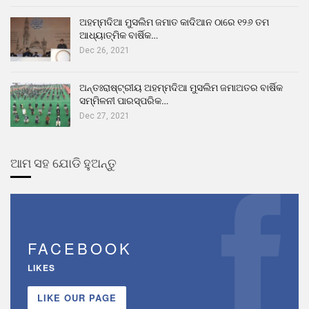
ଅହମ୍ମଦିଆ ମୁସଲିମ ଜମାତ କାଦିଆନ ଠାରେ ୧୨୬ ତମ
ଆଧ୍ୟାତ୍ମିକ ବାର୍ଷିକ…
Dec 26, 2021
ଅନ୍ତଃରାଷ୍ଟ୍ରୀୟ ଅହମ୍ମଦିଆ ମୁସଲିମ ଜମାଅତର ବାର୍ଷିକ
ସମ୍ମିଳନୀ ପାରସ୍ପରିକ…
Dec 27, 2021
ଆମ ସହ ଯୋଡି ହୁଅନ୍ତୁ
FACEBOOK
LIKES
LIKE OUR PAGE