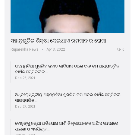
ସହାନୁଭୂତିର ଶିକ୍ଷା ଦେଇଥାଏ ରମଜାନ ର ରୋଜା
Ruparekha News
Apr 3, 2022
0
ଅହମ୍ମଦିଆ ମୁସଲିମ ଜମାତ କାଦିଆନ ଠାରେ ୧୨୬ ତମ ଆଧ୍ୟାତ୍ମିକ
ବାର୍ଷିକ ସମ୍ମିଳନୀର…
Dec 26, 2021
ଅନ୍ତଃରାଷ୍ଟ୍ରୀୟ ଅହମ୍ମଦିଆ ମୁସଲିମ ଜମାଅତର ବାର୍ଷିକ ସମ୍ମିଳନୀ
ପାରସ୍ପରିକ…
Dec 27, 2021
ବୋହୁଙ୍କୁ ହତ୍ୟା ଅଭିଯୋଗ ଆଣି ଜିଲ୍ଲାପାଳଙ୍କ ଅଫିସ ସାମ୍ନାରେ
ଧାରଣା ଓ ଏସପିଙ୍କ…