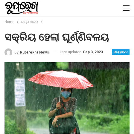
Home
ରାଜ୍ୟ ଖବର
ସକ୍ରିୟ ହେଲା ଘୂର୍ଣ୍ଣିବଳୟ
Last updated
Sep 3, 2023
By
Ruparekha News
ରାଜ୍ୟ ଖବର