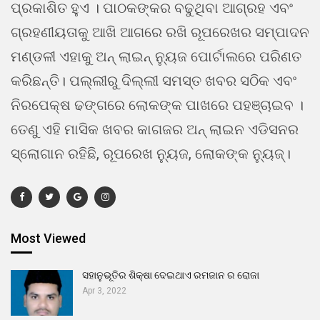
ପ୍ରକାଶିତ ହୁଏ । ପାଠକଙ୍କର ବଢୁଥିବା ଆଗ୍ରହ ଏବଂ
ଗ୍ରହଣୀୟତାକୁ ଆଖି ଆଗରେ ରଖି ରୂପରେଖର ସମ୍ପାଦନ
ମଣ୍ଡଳୀ ଏହାକୁ ଅନ୍ ଲାଇନ୍ ନ୍ୟୁଜ ପୋର୍ଟାଲରେ ପରିଣତ
କରିଛନ୍ତି। ପଲ୍ଲୀରୁ ଦିଲ୍ଲୀ ସମସ୍ତ ଖବର ସଠିକ ଏବଂ
ନିରପେକ୍ଷ ଢଙ୍ଗରେ ଲୋକଙ୍କ ପାଖରେ ପହଞ୍ଚାଇବ ।
ତେଣୁ ଏହି ମାସିକ ଖବର କାଗଜର ଅନ୍ ଲାଇନ ଏଡିସନର
ସ୍ଲୋଗାନ ରହିଛି, ରୂପରେଖ ନ୍ୟୁଜ, ଲୋକଙ୍କ ନ୍ୟୁଜ୍।
Most Viewed
ସହାନୁଭୂତିର ଶିକ୍ଷା ଦେଇଥାଏ ରମଜାନ ର ରୋଜା
Apr 3, 2022