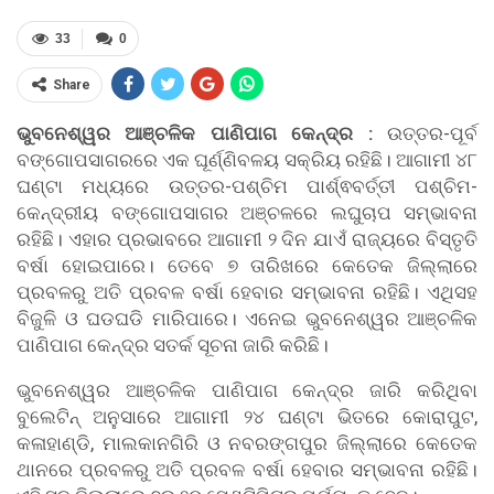
33
0
Share
ଭୁବନେଶ୍ୱର ଆଞ୍ଚଳିକ ପାଣିପାଗ କେନ୍ଦ୍ର :
ଉତ୍ତର-ପୂର୍ବ
ବଙ୍ଗୋପସାଗରରେ ଏକ ଘୂର୍ଣ୍ଣିବଳୟ ସକ୍ରିୟ ରହିଛି। ଆଗାମୀ ୪୮
ଘଣ୍ଟା ମଧ୍ୟରେ ଉତ୍ତର-ପଶ୍ଚିମ ପାର୍ଶ୍ଵବର୍ତ୍ତୀ ପଶ୍ଚିମ-
କେନ୍ଦ୍ରୀୟ ବଙ୍ଗୋପସାଗର ଅଞ୍ଚଳରେ ଲଘୁଚାପ ସମ୍ଭାବନା
ରହିଛି। ଏହାର ପ୍ରଭାବରେ ଆଗାମୀ ୨ ଦିନ ଯାଏଁ ରାଜ୍ୟରେ ବିସ୍ତୃତି
ବର୍ଷା ହୋଇପାରେ। ତେବେ ୭ ତାରିଖରେ କେତେକ ଜିଲ୍ଲାରେ
ପ୍ରବଳରୁ ଅତି ପ୍ରବଳ ବର୍ଷା ହେବାର ସମ୍ଭାବନା ରହିଛି। ଏଥିସହ
ବିଜୁଳି ଓ ଘଡଘଡି ମାରିପାରେ। ଏନେଇ ଭୁବନେଶ୍ୱର ଆଞ୍ଚଳିକ
ପାଣିପାଗ କେନ୍ଦ୍ର ସତର୍କ ସୂଚନା ଜାରି କରିଛି।
ଭୁବନେଶ୍ୱର ଆଞ୍ଚଳିକ ପାଣିପାଗ କେନ୍ଦ୍ର ଜାରି କରିଥିବା
ବୁଲେଟିନ୍‌ ଅନୁସାରେ ଆଗାମୀ ୨୪ ଘଣ୍ଟା ଭିତରେ କୋରାପୁଟ,
କଳାହାଣ୍ଡି, ମାଲକାନଗିରି ଓ ନବରଙ୍ଗପୁର ଜିଲ୍ଲାରେ କେତେକ
ଥାନରେ ପ୍ରବଳରୁ ଅତି ପ୍ରବଳ ବର୍ଷା ହେବାର ସମ୍ଭାବନା ରହିଛି।