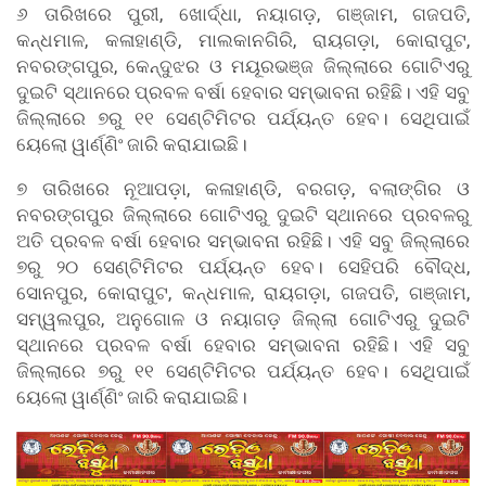
୬ ତାରିଖରେ ପୁରୀ, ଖୋର୍ଦ୍ଧା, ନୟାଗଡ଼, ଗଞ୍ଜାମ, ଗଜପତି,
କନ୍ଧମାଳ, କଳାହାଣ୍ଡି, ମାଲକାନଗିରି, ରାୟଗଡ଼ା, କୋରାପୁଟ,
ନବରଙ୍ଗପୁର, କେନ୍ଦୁଝର ଓ ମୟୂରଭଞ୍ଜ ଜିଲ୍ଲାରେ ଗୋଟିଏରୁ
ଦୁଇଟି ସ୍ଥାନରେ ପ୍ରବଳ ବର୍ଷା ହେବାର ସମ୍ଭାବନା ରହିଛି। ଏହି ସବୁ
ଜିଲ୍ଲାରେ ୭ରୁ ୧୧ ସେଣ୍ଟିମିଟର ପର୍ଯ୍ୟନ୍ତ ହେବ। ସେଥିପାଇଁ
ୟେଲୋ ୱାର୍ଣ୍ଣିଂ ଜାରି କରାଯାଇଛି।
୭ ତାରିଖରେ ନୂଆପଡ଼ା, କଳାହାଣ୍ଡି, ବରଗଡ଼, ବଲାଙ୍ଗିର ଓ
ନବରଙ୍ଗପୁର ଜିଲ୍ଲାରେ ଗୋଟିଏରୁ ଦୁଇଟି ସ୍ଥାନରେ ପ୍ରବଳରୁ
ଅତି ପ୍ରବଳ ବର୍ଷା ହେବାର ସମ୍ଭାବନା ରହିଛି। ଏହି ସବୁ ଜିଲ୍ଲାରେ
୭ରୁ ୨୦ ସେଣ୍ଟିମିଟର ପର୍ଯ୍ୟନ୍ତ ହେବ। ସେହିପରି ବୌଦ୍ଧ,
ସୋନପୁର, କୋରାପୁଟ, କନ୍ଧମାଳ, ରାୟଗଡ଼ା, ଗଜପତି, ଗଞ୍ଜାମ,
ସମ୍ୱଲପୁର, ଅନୁଗୋଳ ଓ ନୟାଗଡ଼ ଜିଲ୍ଲା ଗୋଟିଏରୁ ଦୁଇଟି
ସ୍ଥାନରେ ପ୍ରବଳ ବର୍ଷା ହେବାର ସମ୍ଭାବନା ରହିଛି। ଏହି ସବୁ
ଜିଲ୍ଲାରେ ୭ରୁ ୧୧ ସେଣ୍ଟିମିଟର ପର୍ଯ୍ୟନ୍ତ ହେବ। ସେଥିପାଇଁ
ୟେଲୋ ୱାର୍ଣ୍ଣିଂ ଜାରି କରାଯାଇଛି।