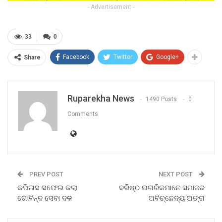
- Advertisement -
33
0
Facebook
Twitter
Google+
Share
Ruparekha News
1490 Posts
0
Comments
PREV POST
NEXT POST
କପିଳାସ ସଫେଇ କଲା
ବରିଷ୍ଠ ନାଗରିକମାନେ ସମାଜର
ଗୋବିନ୍ଦ ସେବା ଦଳ
ଅବିଚ୍ଛେଦ୍ୟ ଅଙ୍ଗ