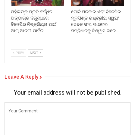
ମହିଳାଙ୍କ ପ୍ରତି ବର୍ଦ୍ଧିତ
ମୋଦି ସରକାର ଏବଂ ବିଜେପିର
ଅତ୍ୟାଚାର ବିରୁଦ୍ଧରେ
ମୂଳପିଣ୍ଡ ରାଷ୍ଟ୍ରୀୟ ସ୍ୱୟଂ
ବିଜେପିର ନିଷ୍କ୍ରିୟତା ପାଇଁ
ସେବକ ସଂଘ ଭାରତର
ଆମ୍ ଆଦମୀ ପାର୍ଟିର…
ସମ୍ବିଧାନକୁ ବିଶ୍ୱାସ କରେ…
PREV
NEXT
Leave A Reply
Your email address will not be published.