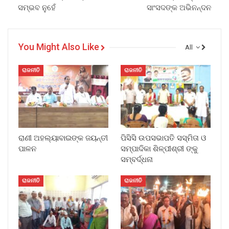
ସମ୍ଭବ ନୁହେଁ
ସାଂସଦଙ୍କ ଅଭିନନ୍ଦନ
You Might Also Like
All
ରାଜନୀତି
ରାଜନୀତି
ରାଣୀ ଅହଲ୍ୟାବାଇଙ୍କ ଜୟନ୍ତୀ
ପିସିସି ଉପସଭାପତି ସସ୍ମିତା ଓ
ପାଳନ
ସମ୍ପାଦିକା ଶିଳ୍ପୀଶ୍ରୀ ଙ୍କୁ
ସମ୍ବର୍ଦ୍ଧନା
ରାଜନୀତି
ରାଜନୀତି