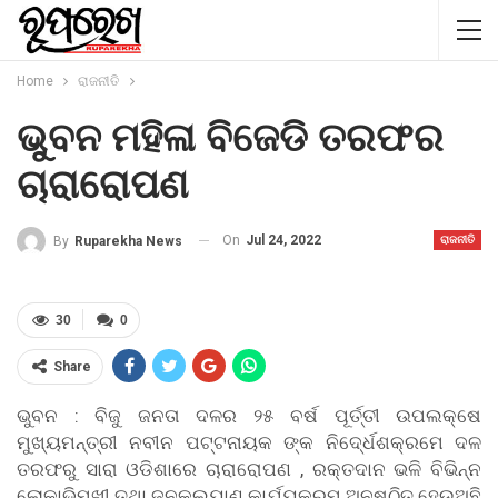
Home
ରାଜନୀତି
ଭୁବନ ମହିଳା ବିଜେଡି ତରଫର
ଚାରାରୋପଣ
On
Jul 24, 2022
By
Ruparekha News
ରାଜନୀତି
30
0
Share
ଭୁବନ : ବିଜୁ ଜନତା ଦଳର ୨୫ ବର୍ଷ ପୂର୍ତ୍ତୀ ଉପଲକ୍ଷେ
ମୁଖ୍ୟମନ୍ତ୍ରୀ ନବୀନ ପଟ୍ଟନାୟକ ଙ୍କ ନିଦେ୍ର୍ଧଶକ୍ରମେ ଦଳ
ତରଫରୁ ସାରା ଓଡିଶାରେ ଚାରାରୋପଣ , ରକ୍ତଦାନ ଭଳି ବିଭିନ୍ନ
ଲୋକାଭିମୁଖୀ ତଥା ଜନକଲ୍ୟାଣ କାର୍ଯ୍ୟକ୍ରମ ଅନୁଷ୍ଠିତ ହେଉଅଛି