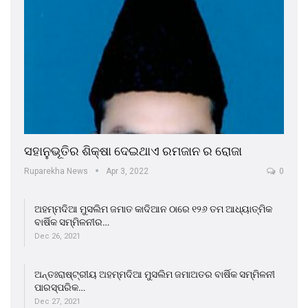
ସହାନୁଭୂତିର ଶିକ୍ଷା ଦେଇଥାଏ ରମଜାନ ର ରୋଜା
Ruparekha News
Apr 3, 2022
0
ଅହମ୍ମଦିଆ ମୁସଲିମ ଜମାତ କାଦିଆନ ଠାରେ ୧୨୬ ତମ ଆଧ୍ୟାତ୍ମିକ
ବାର୍ଷିକ ସମ୍ମିଳନୀର…
Dec 26, 2021
ଅନ୍ତଃରାଷ୍ଟ୍ରୀୟ ଅହମ୍ମଦିଆ ମୁସଲିମ ଜମାଅତର ବାର୍ଷିକ ସମ୍ମିଳନୀ
ପାରସ୍ପରିକ…
Dec 27, 2021