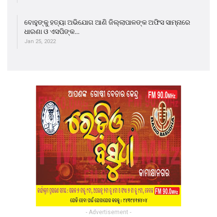
ବୋହୁଙ୍କୁ ହତ୍ୟା ଅଭିଯୋଗ ଆଣି ଜିଲ୍ଲାପାଳଙ୍କ ଅଫିସ ସାମ୍ନାରେ
ଧାରଣା ଓ ଏସପିଙ୍କ…
Jan 25, 2022
- Advertisement -