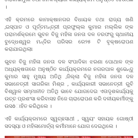
।
ଏହି କ୍ରମରେ କାମାକ୍ଷାନଗର ବିଧାୟକ ତଥା ରାଜ୍ୟ ଖଣି
,ଇସ୍ପାତ ଓ ପୂର୍ତ୍ତମନ୍ତ୍ରୀ ପ୍ରଫୁଲ୍ଲ କୁମାର ମଲ୍ଲିକ ଙ୍କ
ପରାମର୍ଶକ୍ରମେ ଭୁବନ ବିଜୁ ମହିଳା ଜନତା ଦଳ ତରଫରୁ ସ୍ଥାନୀୟ
ବୁଦେ୍ଧଶ୍ୱର ମନ୍ଦିର ପରିସର ରେ୨୫ ଟି ବୃକ୍ଷରୋପଣ
କରାଯାଇଥିଲାା
ଭୁବନ ବିଜୁ ମହିଳା ଜନତା ଦଳ ସଂପାଦିକା ଝରଣା ପୋଥାଳ ଙ୍କ
ଅଧ୍ୟକ୍ଷତାରେ ଅନୁଷ୍ଠିତ କାର୍ଯ୍ୟକ୍ରମରେ ନଗରପାଳ ଶୁଭେନ୍ଦୁ
କୁମାର ସାହୁ ମୁଖ୍ୟ ଅତିଥି ,ଜିଲ୍ଲା ବିଜୁ ମହିଳା ଜନତା ଦଳ
ସଭାନେତ୍ରୀ ସାଗରିକା ମିଶ୍ର , କାର୍ଯ୍ୟକାରୀ ସଭାନେତ୍ରୀ ରୁବି
ବିଶ୍ୱାଳ ସମ୍ମାନୀତ ଅତିଥି ଭାବେ ଯୋଗଦେଇ ଏତାଦୃଶକାର୍ଯ୍ୟକୁ
ଉଚ୍ଚ ପ୍ରଶଂସା କରିବାସହ ନିଜେ ଚାରାରୋପଣ କରି ଦଳୀୟକର୍ମୀଙ୍କୁ
ଉସôାହିତ କରିଥିଲେ ।
ଏହି କାର୍ଯ୍ୟକ୍ରମରେ ସ୍ୱଚ୍ଛସାଥୀ , ସ୍ୱୟଂ ସହାୟକ ଗୋଷ୍ଠୀ
ସଦସ୍ୟା ଓ ମହିଳାମୋର୍ଚ୍ଚା କର୍ମୀମାନେ ଯୋଗ ଦେଇଥିଲେ ।