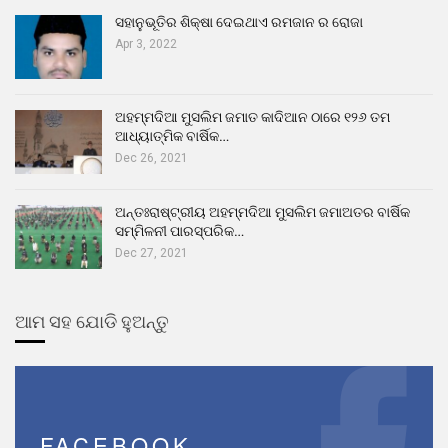
ସହାନୁଭୂତିର ଶିକ୍ଷା ଦେଇଥାଏ ରମଜାନ ର ରୋଜା
Apr 3, 2022
ଅହମ୍ମଦିଆ ମୁସଲିମ ଜମାତ କାଦିଆନ ଠାରେ ୧୨୬ ତମ
ଆଧ୍ୟାତ୍ମିକ ବାର୍ଷିକ…
Dec 26, 2021
ଅନ୍ତଃରାଷ୍ଟ୍ରୀୟ ଅହମ୍ମଦିଆ ମୁସଲିମ ଜମାଅତର ବାର୍ଷିକ
ସମ୍ମିଳନୀ ପାରସ୍ପରିକ…
Dec 27, 2021
ଆମ ସହ ଯୋଡି ହୁଅନ୍ତୁ
FACEBOOK