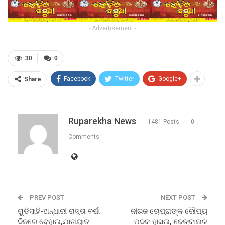
- Advertisement -
30
0
Facebook
Twitter
Google+
Share
Ruparekha News
1481 Posts
0
Comments
PREV POST
NEXT POST
ଗୁଡିସାହି-ଅନ୍ଧାରୀ ରାସ୍ତା ବର୍ଷା
ନୀରଜ ଚୋପ୍ରାଙ୍କ ରୌପ୍ୟ
ଦିନରେ ବେହାଲ,ଯାତାୟାତ
ପଦକ ହାସଲ, ଢେଙ୍କାନାଳ