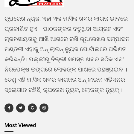
ରୂପରେଖ ନ୍ୟଜ. ଏହା ଏକ ମାସିକ ଖବର କାଗଜ ଭାବରେ
ପ୍ରକାଶିତ ହୁଏ । ପାଠକଙ୍କର ବଢୁଥିବା ଆଗ୍ରହ ଏବଂ
ଗ୍ରହଣୀୟତାକୁ ଆଖି ଆଗରେ ରଖି ରୂପରେଖର ସମ୍ପାଦନ
ମଣ୍ଡଳୀ ଏହାକୁ ଅନ୍ ଲାଇନ୍ ନ୍ୟୁଜ ପୋର୍ଟାଲରେ ପରିଣତ
କରିଛନ୍ତି। ପଲ୍ଲୀରୁ ଦିଲ୍ଲୀ ସମସ୍ତ ଖବର ସଠିକ ଏବଂ
ନିରପେକ୍ଷ ଢଙ୍ଗରେ ଲୋକଙ୍କ ପାଖରେ ପହଞ୍ଚାଇବ ।
ତେଣୁ ଏହି ମାସିକ ଖବର କାଗଜର ଅନ୍ ଲାଇନ ଏଡିସନର
ସ୍ଲୋଗାନ ରହିଛି, ରୂପରେଖ ନ୍ୟୁଜ, ଲୋକଙ୍କ ନ୍ୟୁଜ୍।
Most Viewed