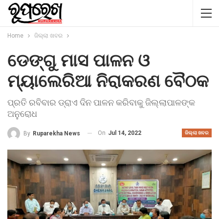
Home
ଜିଲ୍ଲା ଖବର
ଡେଙ୍ଗୁ ମାସ ପାଳନ ଓ
ମ୍ୟାଲେରିଆ ନିରାକରଣ ବୈଠକ
ପ୍ରତି ରବିବାର ଡ୍ରାଏ ଦିନ ପାଳନ କରିବାକୁ ଜିଲ୍ଲାପାଳଙ୍କ
ଅନୁରୋଧ
On
Jul 14, 2022
By
Ruparekha News
ଜିଲ୍ଲା ଖବର