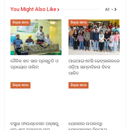
You Might Also Like
All
ଜିଲ୍ଲା ଖବର
ଜିଲ୍ଲା ଖବର
ଜୈବିକ ଖତ ସାର ପ୍ରସ୍ତୁତି ଓ
ଆଇଆଇଏମସି ଢେଙ୍କାନାଳରେ
ପ୍ରୟୋଗ ତାଲିମ
ଓଡ଼ିଆ ସାମ୍ବାଦିକତା ଦିବସ
ପାଳିତ
ଜିଲ୍ଲା ଖବର
ଜିଲ୍ଲା ଖବର
ବସୁଧା ଫାଉଣ୍ଡେସନ ପକ୍ଷରୁ
ଯୋଜନାର ଉପଲବ୍ଧି
ବର ଏବଂ ଅସ୍ୱସ୍ଥ ଚାରା
ଲୋକମାନଙ୍କ ନିକଟରେ