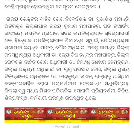
କେହି ମୃତାହତ ହୋଇନଥିବା ସେ ସୂଚନା ଦେଇଥିଲେ ।
ରାଜ୍ୟ ଭେକ୍ଟର ବାହିତ ରୋଗ ନିଦେ୍ର୍ଦଶକ ଡା. ସୁଭାଶିଷ ମହାନ୍ତି,
ଅତିରିକ୍ତ ଜିଲ୍ଲାପାଳ ଉଦୟ କୁମାର ମହାପାତ୍ର, ପିଡି ଡିଆର୍ଡିଏ
ସାଫଲ୍ୟ ମଣ୍ଡିତ ପ୍ରଧାନ, ସଦର ଉପଜିଲ୍ଲାପାଳ ସ୍ନିଗ୍ଧାରାଣୀ
ଧଳ, ହିନେ୍ଦାଳ ଉପଜିଲ୍ଲାପାଳ ଶିବାନନ୍ଦ ସ୍ୱାଇଁ, ପୌରାଧ୍ୟକ୍ଷା
ଶ୍ରୀମତୀ ଜୟନ୍ତୀ ପାତ୍ର, ପୌର ଅଧିକାରୀ ଅତନୁ ସାମନ୍ତ, ଜିଲ୍ଲା
ଜନସ୍ୱାସ୍ଥ୍ୟ ଅଧିକାରୀ ଡା. ଜ୍ୟୋତିଷ ଚନ୍ଦ୍ର ମହାପାତ୍ର, ଜିଲ୍ଲା
ଭେକ୍ଟର ବାହିତ ରୋଗ ଅଧିକାରୀ ଡା. ହିମାଂଶୁ ଶେଖର ହେମ୍ବ୍ରମ,
ଜିଲ୍ଲା ଯକ୍ଷ୍ମା ଅଧିକାରୀ ଡା. ଗୁରୁ ପ୍ରସାଦ ଜେନା, ଜିଲ୍ଲା ମୁଖ୍ୟ
ଚିକିତ୍ସାଳୟ ଅଧିକ୍ଷକ ଡା. ଜୟକୃଷ୍ଣ ନାଏକ, ରାଜ୍ୟରୁ ଆସିଥିବା
ଭେକ୍ଟରବାହିତ ରୋଗ ପରାମର୍ଶଦାତା ଦେବକାନ୍ତ ସନ୍ଧିବିଗ୍ରହ,
ଜିଲ୍ଲା ସ୍ୱାସ୍ଥ୍ୟ ମିଶନ ପରିଚାଳିକା ସୋନାଲି ପ୍ରିୟଦର୍ଶନୀ, ବିଡିଓ,
ଶିଳ୍ପସଂସ୍ଥା କର୍ମଚାରୀ ପ୍ରମୁଖ ଉପସ୍ଥିତ ଥିଲେ ।
- Advertisement -