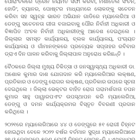
ପୌରାଂଚଳରେ ଡ୍ରେନ ନିୟମିତ ସଫା କରିବା, ମଶାତେଲ ସିଂଚନ,
ହୋଡିଂ, ବ୍ୟାନର, ପୋଷ୍ଟର ମାଧ୍ୟମରେ ଲୋକଙ୍କୁ ସଚେତନ
କରିବା ସହ ସ୍ୱଚ୍ଛ ଭାରତ ଅଭିଯାନ ଗାଡିରେ ମ୍ୟାଲେରିଆ ଓ
ଡେଙ୍ଗୁ ସଚେତନତା ଗୀତା ବଜାଇବାକୁ ପୌର ନିର୍ବାହୀ ଅଧିକାରୀ ଓ
ବିଜ୍ଞାପିତ ଅଂଚଳ ନିର୍ବାହୀ ଅଧିକାରୀଙ୍କୁ ଆଦେଶ ଦେଇଥିଲେ ।
ଜିଲ୍ଲାର ସମସ୍ତ କାର୍ଯ୍ୟାଳୟ, ବ୍ଲକ କାର୍ଯ୍ୟାଳୟ, ପଂଚାୟତ
କାର୍ଯ୍ୟାଳୟ ଓ ଗାଁମାନଙ୍କରେ ପ୍ରତ୍ୟେକ ସପ୍ତାହର ରବିବାର
ଡ୍ରାଏ ଦିନ ପାଳନ କରିବାକୁ ଜିଲ୍ଲାପାଳ ଅନୁରୋଧ କରିଛନ୍ତି ।
ବୈଠକରେ ଜିଲ୍ଲା ମୁଖ୍ୟ ଚିକିତ୍ସା ଓ ଜନସ୍ୱାସ୍ଥ୍ୟ ଅଧିକାରୀ ଡା.
ଅଶୋକ କୁମାର ଦାଶ ଯୋଗଦାନ କରି ମ୍ୟାଲେରିଆର ଲକ୍ଷଣ,
ପ୍ରତିକାର ଓ ଡେଙ୍ଗୁ ରୋଗର ଲକ୍ଷଣ, ପ୍ରତିକାର ଉପରେ ସୂଚନା
ଦେଇଥିଲେ । ଜିଲ୍ଲା ଭେକ୍ଟର ବାହିତ ରୋଗ ପରାମର୍ଶଦାତା ତପନ
କୁମାର ସାହୁ ପାୱାରପଏଂଟ ଉପସ୍ଥାପନ କରି ମ୍ୟାଲେରିଆ,
ଡେଙ୍ଗୁ ଓ ଦମନ କାର୍ଯ୍ୟକ୍ରମର ବିସ୍ତୃତ ବିବରଣୀ ପ୍ରଦାନ
କରିଥିଲେ ।
୨୦୨୧ରେ ମ୍ୟାଲେରିଆରେ ୪୪ ଓ ଡେଙ୍ଗୁରେ ୫୧ ରୋଗୀ ଚିହ୍ନଟ
ହୋଇଥିବା ବେଳେ ୨୦୨୨ ବର୍ଷର ବର୍ତମାନ ସୁଦ୍ଧା ମ୍ୟାଲେରିଆରେ
୨୭ ଓ ଡେଙ୍ଗୁରେ ୫ଜଣ ରୋଗୀ ଚିହ୍ନଟ ହୋଇଛନ୍ତି । ଏଥିମଧ୍ୟରୁ