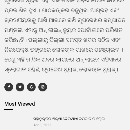
ରୂପରେଖ ନ୍ୟଜ. ଏହା ଏକ ମାସିକ ଖବର କାଗଜ ଭାବରେ
ପ୍ରକାଶିତ ହୁଏ । ପାଠକଙ୍କର ବଢୁଥିବା ଆଗ୍ରହ ଏବଂ
ଗ୍ରହଣୀୟତାକୁ ଆଖି ଆଗରେ ରଖି ରୂପରେଖର ସମ୍ପାଦନ
ମଣ୍ଡଳୀ ଏହାକୁ ଅନ୍ ଲାଇନ୍ ନ୍ୟୁଜ ପୋର୍ଟାଲରେ ପରିଣତ
କରିଛନ୍ତି। ପଲ୍ଲୀରୁ ଦିଲ୍ଲୀ ସମସ୍ତ ଖବର ସଠିକ ଏବଂ
ନିରପେକ୍ଷ ଢଙ୍ଗରେ ଲୋକଙ୍କ ପାଖରେ ପହଞ୍ଚାଇବ ।
ତେଣୁ ଏହି ମାସିକ ଖବର କାଗଜର ଅନ୍ ଲାଇନ ଏଡିସନର
ସ୍ଲୋଗାନ ରହିଛି, ରୂପରେଖ ନ୍ୟୁଜ, ଲୋକଙ୍କ ନ୍ୟୁଜ୍।
Most Viewed
ସହାନୁଭୂତିର ଶିକ୍ଷା ଦେଇଥାଏ ରମଜାନ ର ରୋଜା
Apr 3, 2022