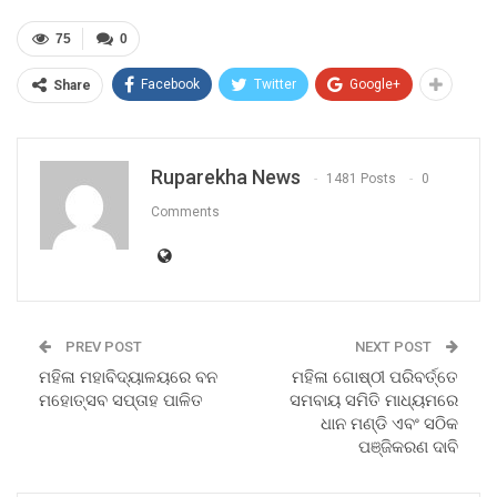
75
0
Facebook
Twitter
Google+
Share
Ruparekha News
1481 Posts
0
Comments
PREV POST
NEXT POST
ମହିଳା ମହାବିଦ୍ୟାଳୟରେ ବନ
ମହିଳା ଗୋଷ୍ଠୀ ପରିବର୍ତ୍ତେ
ମହୋତ୍ସବ ସପ୍ତାହ ପାଳିତ
ସମବାୟ ସମିତି ମାଧ୍ୟମରେ
ଧାନ ମଣ୍ଡି ଏବଂ ସଠିକ
ପଞ୍ଜିକରଣ ଦାବି