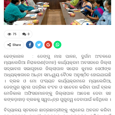
75
0
Share
ଢେଙ୍କାନାଳ : ଡେଙ୍ଗୁ ମାସ ପାଳନ, ଦୁର୍ଗମ ଅଂଚଳରେ
ମ୍ୟାଲେରିଆ ନିରାକରଣ(ଦମନ) କାର୍ଯ୍ୟକ୍ରମ ଅବସରରେ ଜିଲ୍ଲା
ସଦ୍ଭାବନା ସଭାଗୃହରେ ଜିଲ୍ଲାପାଳ ସରୋଜ କୁମାର ସେଠୀଙ୍କ
ଅଧ୍ୟକ୍ଷତାରେ ଆନ୍ତଃ ସମନ୍ୱୟ ବୈଠକ ଅନୁଷ୍ଠିତ ହୋଇଯାଇଛି
। ବ୍ଲକ ଓ ମୋ ପଂଚାୟତ କାର୍ଯ୍ୟକ୍ରମରେ ମ୍ୟାଲେରିଆ,
ଡେଙ୍ଗୁର ସୂଚନା ପତ୍ରିକା ବଂଟନ ଓ ସଚେତନ କରିବା ପାଇଁ ବ୍ଲକ
ମେଡିକାଲ ଅଫିସରମାନଙ୍କୁ ଜିଲ୍ଲାପାଳ ଆଦେଶ ଦେବା ସହ
କଙ୍କଡ଼ାହାଡ଼ ବ୍ଲକକୁ ସ୍ୱତନ୍ତ୍ର ଗୁରୁତ୍ୱ ଦେବାପାଇଁ କହିଥିଲେ ।
ବିଦ୍ୟାଳୟ ସ୍ତରରେ ଛାତ୍ରଛାତ୍ରୀଙ୍କୁ ଏଥିନେଇ ଅବଗତ କରିବା