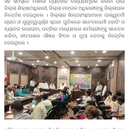
ସହ ସମସ୍ତେ ମଶାରୀ ବ୍ୟବହାର ବାଧ୍ୟତାମୂଳକ କରିବା ପାଇଁ
ଜିଲ୍ଲା ଶିକ୍ଷାଅଧିକାରୀ, ଜିଲ୍ଲା ମଙ୍ଗଳ ଅଧିକାରୀଙ୍କୁ ଜିଲ୍ଲାପାଳ
ନିଦେ୍ର୍ଦଶ ଦେଇଥିଲେ । ଜିଲ୍ଲାର ଶିଳ୍ପସଂସ୍ଥାମାନେ ପାଶ୍ୱବର୍ତୀ
ଗ୍ରାମ ଓ ଗୁରୁତ୍ୱପୂର୍ଣ୍ଣ ସ୍ଥାନ ଗୁଡିକରେ ସଚେତନଧର୍ମୀ ହୋଡିଂ ଓ
ବ୍ୟାନର ଲଗାଇବା, ପତ୍ରିକା ମାଧ୍ୟମରେ କର୍ମଚାରୀଙ୍କୁ ସଚେତନ
କରିବା, କୀଟନାଶକ ଔଷଧ ସିଂଚନ ଓ ଧୂଆ ଦେବାକୁ ନିଦେ୍ର୍ଦଶ
ଦେଇଥିଲେ ।