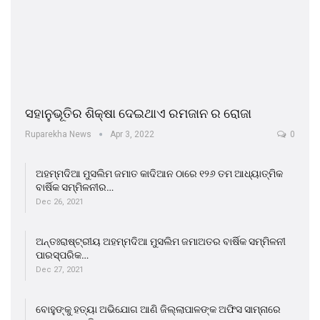
ସହାନୁଭୂତିର ଶିକ୍ଷା ଦେଇଥାଏ ରମଜାନ ର ରୋଜା
Ruparekha News
Apr 3, 2022
0
ଅହମ୍ମଦିଆ ମୁସଲିମ ଜମାତ କାଦିଆନ ଠାରେ ୧୨୬ ତମ ଆଧ୍ୟାତ୍ମିକ
ବାର୍ଷିକ ସମ୍ମିଳନୀର…
Dec 26, 2021
ଅନ୍ତଃରାଷ୍ଟ୍ରୀୟ ଅହମ୍ମଦିଆ ମୁସଲିମ ଜମାଅତର ବାର୍ଷିକ ସମ୍ମିଳନୀ
ପାରସ୍ପରିକ…
Dec 27, 2021
ବୋହୁଙ୍କୁ ହତ୍ୟା ଅଭିଯୋଗ ଆଣି ଜିଲ୍ଲାପାଳଙ୍କ ଅଫିସ ସାମ୍ନାରେ