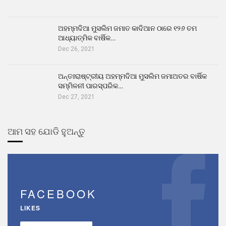
ଅହମ୍ମଦିଆ ମୁସଲିମ ଜମାତ କାଦିଆନ ଠାରେ ୧୨୬ ତମ
ଆଧ୍ୟାତ୍ମିକ ବାର୍ଷିକ…
Dec 26, 2021
ଅନ୍ତଃରାଷ୍ଟ୍ରୀୟ ଅହମ୍ମଦିଆ ମୁସଲିମ ଜମାଅତର ବାର୍ଷିକ
ସମ୍ମିଳନୀ ପାରସ୍ପରିକ…
Dec 27, 2021
ଆମ ସହ ଯୋଡି ହୁଅନ୍ତୁ
FACEBOOK
LIKES