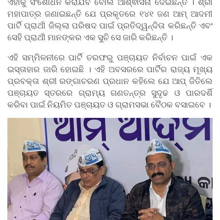
ଏହାକୁ ସଂଶୋଧନ କରାଯିବ ବୋଲି ଆଶ୍ଵାସନା ଦେଇଛନ୍ତି । ଶ୍ରୀ
ମହାପାତ୍ର ଜଣାଇଛନ୍ତି ଯେ ପ୍ରକୃତରେ ୧୪୧ ଜଣ ଆମ୍ ଆଦମୀ
ପାର୍ଟି ପ୍ରାର୍ଥୀ ଜିଲ୍ଲା ପରିଷଦ ପାଇଁ ପ୍ରତିଦ୍ୱନ୍ଦିତା କରିଛନ୍ତି ଏବଂ
ସେହି ପ୍ରାର୍ଥୀ ମାନଙ୍କର ଏକ ସୁଚି ସେ ଜାରି କରିଛନ୍ତି ।
ଏହି ସମ୍ମିଳନୀରେ ପାର୍ଟି ତରଫରୁ ପଞ୍ଚାୟତ ନିର୍ବାଚନ ପାଇଁ ଏକ
ଇସ୍ତାହାର ଜାରି ହୋଇଛି । ଏହି ଅବସରରେ ପାର୍ଟିର ରାଜ୍ୟ ମୂଖ୍ୟ
ପ୍ରବକ୍ତା ଶ୍ରୀ ରଙ୍ଗାଚରଣ ପ୍ରଧାନ କହିଲେ ଯେ ଆପ୍ ଜିତିଲେ
ପଞ୍ଚାୟତ ସ୍ତରରେ ଗ୍ରାମ୍ୟ ଗଣତନ୍ତ୍ର ସୁଦୃଢ ଓ ପାରଦର୍ଶି
କରିବା ପାଇଁ ନିୟମିତ ପଞ୍ଚାୟତ ଓ ଗ୍ରାମସଭା ବୈଠକ ବସାଇବେ ।