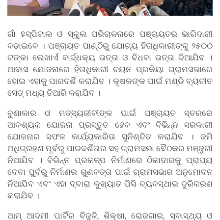
ଗାଁ ହସ୍ପିଟାଲ ଓ ସ୍କୁଲ ପରିଚାଳନାରେ ପଞ୍ଚାୟତର ଭାଗିଦାରୀ
ବଢାଇବେ । ପଞ୍ଚାୟତ ପାଣ୍ଠିରୁ ଯୋଗ୍ୟ ହିତାଧିକାରୀଙ୍କୁ ୨୫୦୦
ଟଙ୍କା ଲେଖାଏଁ ବାର୍ଦ୍ଧକ୍ୟ ଭତ୍ତା ଓ ବିଧବା ଭତ୍ତା ଦିଆଯିବ ।
ଆବାସ ଯୋଜନାରେ ହିତାଧିକାରୀ ଚୟନ ପ୍ରକିୟା ଗ୍ରାମସଭାରେ
ହୋଇ ଏହାକୁ ପାରଦର୍ଶି କରାଯିବ । କୃଷକଙ୍କ ପାଇଁ ମଣ୍ଡି ବ୍ୟତୀତ
ସେଡ୍ ମଧ୍ୟ ତିଆରି କରାଯିବ ।
ବୁଣାକାର ଓ ମତ୍ସ୍ୟଜୀବୀଙ୍କ ପାଇଁ ପଞ୍ଚାୟତ ସ୍ତରରେ
ଆବଶ୍ୟକ ଯୋଜନା ପ୍ରସ୍ତୁତ ହେବ ଏବଂ ବିଭିନ୍ନ ସରକାରୀ
ଯୋଜନାର ସଫଳ କାର୍ଯ୍ୟକାରିତା ସୁନିଶ୍ଚିତ କରାଯିବ । ଜମି
ଅଧିଗ୍ରହଣ ପୂର୍ବରୁ ପାରଦର୍ଶିତାର ସହ ଗ୍ରାମସଭା ବୈଠକର ମଞ୍ଜୁରୀ
ନିଆଯିବ । ବିଭିନ୍ନ ପ୍ରକଳ୍ପ ନିର୍ମାଣରେ ଠିକାଦାରକୁ ପ୍ରାପ୍ୟ
ଦେବା ପୁର୍ବରୁ ନିର୍ମାଣର ଗୁଣବତ୍ତା ପାଇଁ ଗ୍ରାମସଭାର ଅନୁମୋଦନ
ନିଆଯିବ ଏବଂ ଏହା ଦ୍ବାରା କୁଖ୍ୟାତ ପିସି ବ୍ୟବସ୍ଥାର ଦୁରିକରଣ
କରାଯିବ ।
ଆମ୍ ଆଦମୀ ପାର୍ଟିର ବିଜୁଳି, ଶିକ୍ଷା, ରୋଜଗାର, ସ୍ବାସ୍ଥ୍ୟ ଓ