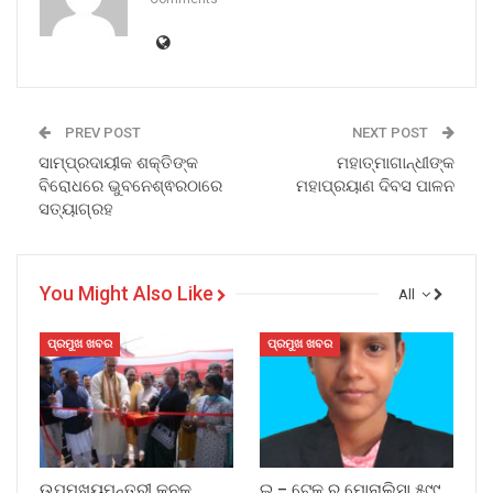
PREV POST
NEXT POST
ସାମ୍ପ୍ରଦାୟୀକ ଶକ୍ତିଙ୍କ
ମହାତ୍ମାଗାନ୍ଧୀଙ୍କ
ବିରୋଧରେ ଭୁବନେଶ୍ଵରଠାରେ
ମହାପ୍ରୟାଣ ଦିବସ ପାଳନ
ସତ୍ୟାଗ୍ରହ
You Might Also Like
All
ପ୍ରମୁଖ ଖବର
ପ୍ରମୁଖ ଖବର
ଉପମୁଖ୍ୟମନ୍ତ୍ରୀ କନକ
ଇ – ଟେକ୍ ର ମୋନାଲିସା ୫୯୯