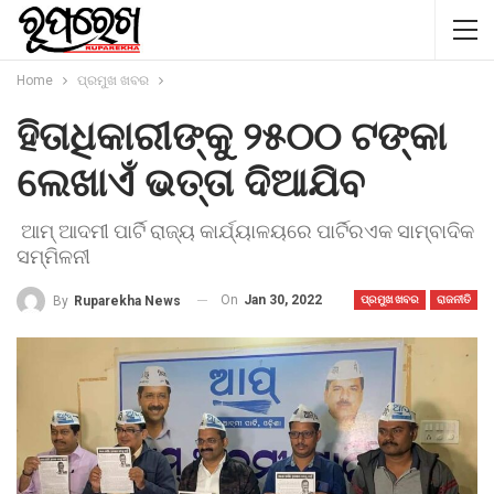
Home
ପ୍ରମୁଖ ଖବର
ହିତାଧିକାରୀଙ୍କୁ ୨୫୦୦ ଟଙ୍କା
ଲେଖାଏଁ ଭତ୍ତା ଦିଆଯିବ
ଆମ୍ ଆଦମୀ ପାର୍ଟି ରାଜ୍ୟ କାର୍ଯ୍ୟାଳୟରେ ପାର୍ଟିରଏକ ସାମ୍ବାଦିକ
ସମ୍ମିଳନୀ
On
Jan 30, 2022
By
Ruparekha News
ପ୍ରମୁଖ ଖବର
ରାଜନୀତି