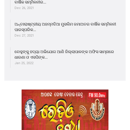
ବାର୍ଷିକ ସମ୍ମିଳନୀର…
Dec 26, 2021
ଅନ୍ତଃରାଷ୍ଟ୍ରୀୟ ଅହମ୍ମଦିଆ ମୁସଲିମ ଜମାଅତର ବାର୍ଷିକ ସମ୍ମିଳନୀ
ପାରସ୍ପରିକ…
Dec 27, 2021
ବୋହୁଙ୍କୁ ହତ୍ୟା ଅଭିଯୋଗ ଆଣି ଜିଲ୍ଲାପାଳଙ୍କ ଅଫିସ ସାମ୍ନାରେ
ଧାରଣା ଓ ଏସପିଙ୍କ…
Jan 25, 2022