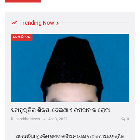
Trending Now
ଦେଶ ବିଦେଶ
ସହାନୁଭୂତିର ଶିକ୍ଷା ଦେଇଥାଏ ରମଜାନ ର ରୋଜା
Ruparekha News
Apr 3, 2022
0
ଅହମ୍ମଦିଆ ମୁସଲିମ ଜମାତ କାଦିଆନ ଠାରେ ୧୨୬ ତମ ଆଧ୍ୟାତ୍ମିକ