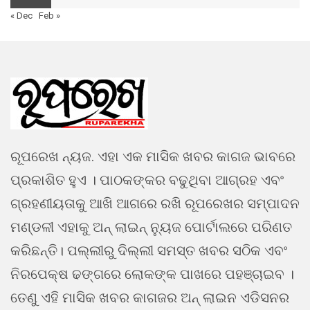
« Dec
Feb »
ରୂପରେଖ ନ୍ୟଜ. ଏହା ଏକ ମାସିକ ଖବର କାଗଜ ଭାବରେ
ପ୍ରକାଶିତ ହୁଏ । ପାଠକଙ୍କର ବଢୁଥିବା ଆଗ୍ରହ ଏବଂ
ଗ୍ରହଣୀୟତାକୁ ଆଖି ଆଗରେ ରଖି ରୂପରେଖର ସମ୍ପାଦନ
ମଣ୍ଡଳୀ ଏହାକୁ ଅନ୍ ଲାଇନ୍ ନ୍ୟୁଜ ପୋର୍ଟାଲରେ ପରିଣତ
କରିଛନ୍ତି। ପଲ୍ଲୀରୁ ଦିଲ୍ଲୀ ସମସ୍ତ ଖବର ସଠିକ ଏବଂ
ନିରପେକ୍ଷ ଢଙ୍ଗରେ ଲୋକଙ୍କ ପାଖରେ ପହଞ୍ଚାଇବ ।
ତେଣୁ ଏହି ମାସିକ ଖବର କାଗଜର ଅନ୍ ଲାଇନ ଏଡିସନର