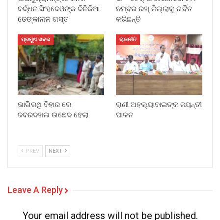
ବର୍ଦ୍ଧନ ସିଂହଦେଓଙ୍କ ଦିନିକିଆ
ନମ୍ବର ରଖ୍ ଜିଲ୍ଲାକୁ ଗର୍ବିତ
ଢେଙ୍କାନାଳ ଗସ୍ତ
କରିଛନ୍ତି
ପ୍ରମୁଖ ଖବର
ରାଜନୀତି
ଭାଗିରଥି ବିହାର ରେ
ରାଣୀ ଅହଲ୍ୟାବାଇଙ୍କ ଜୟନ୍ତୀ
ଜବରଦଖଲ ଉଛେଦ ହେଲା
ପାଳନ
PREV
NEXT
Leave A Reply
Your email address will not be published.