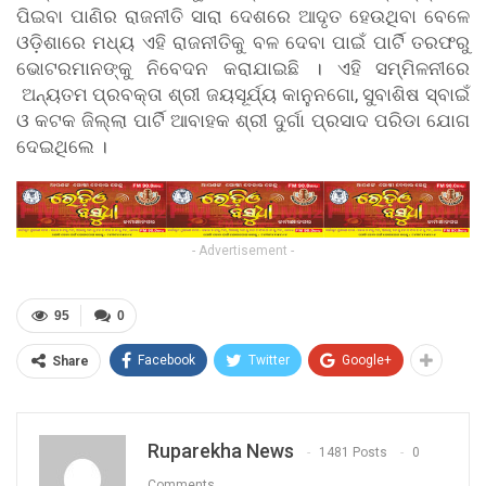
ପିଇବା ପାଣିର ରାଜନୀତି ସାରା ଦେଶରେ ଆଦୃତ ହେଉଥିବା ବେଳେ
ଓଡ଼ିଶାରେ ମଧ୍ୟ ଏହି ରାଜନୀତିକୁ ବଳ ଦେବା ପାଇଁ ପାର୍ଟି ତରଫରୁ
ଭୋଟରମାନଙ୍କୁ ନିବେଦନ କରାଯାଇଛି । ଏହି ସମ୍ମିଳନୀରେ
ଅନ୍ୟତମ ପ୍ରବକ୍ତା ଶ୍ରୀ ଜୟସୂର୍ଯ୍ୟ କାନୁନଗୋ, ସୁବାଶିଷ ସ୍ବାଇଁ
ଓ କଟକ ଜିଲ୍ଲା ପାର୍ଟି ଆବାହକ ଶ୍ରୀ ଦୁର୍ଗା ପ୍ରସାଦ ପରିଡା ଯୋଗ
ଦେଇଥିଲେ ।
- Advertisement -
95
0
Facebook
Twitter
Google+
Share
Ruparekha News
1481 Posts
0
Comments