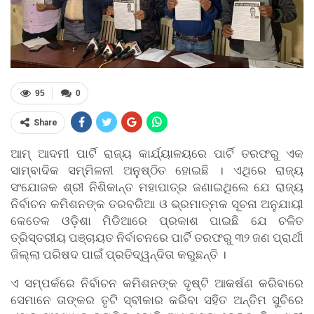
95
0
Share
ଆମ୍ ଆଦମୀ ପାର୍ଟି ରାଜ୍ୟ କାର୍ଯ୍ୟାଳୟରେ ପାର୍ଟି ତରଫରୁ ଏକ
ସାମ୍ବାଦିକ ସମ୍ମିଳନୀ ଅନୁଷ୍ଠିତ ହୋଇଛି । ଏଥିରେ ରାଜ୍ୟ
ସଂଯୋଜକ ଶ୍ରୀ ନିଶିକାନ୍ତ ମହାପାତ୍ର ଜଣାଇଥିଲେ ଯେ ରାଜ୍ୟ
ନିର୍ବାଚନ କମିଶନଙ୍କ ତରବରିଆ ଓ ଭ୍ରମାତ୍ମକ ସୂଚନା ଅନୁଯାୟୀ
କେତେକ ଓଡ଼ିଶା ମିଡିଆରେ ପ୍ରକାଶ ପାଇଛି ଯେ ଚଳିତ
ତ୍ରିସ୍ତରୀୟ ପଞ୍ଚାୟତ ନିର୍ବାଚନରେ ପାର୍ଟି ତରଫରୁ ୩୨ ଜଣ ପ୍ରାର୍ଥୀ
ଜିଲ୍ଲା ପରିଷଦ ପାଇଁ ପ୍ରତିଦ୍ୱନ୍ଦିତା କରୁଛନ୍ତି ।
ଏ ସମ୍ପର୍କରେ ନିର୍ବାଚନ କମିଶନଙ୍କ ଦୃଷ୍ଟି ଆକର୍ଷଣ କରିବାରେ
ସେମାନେ ତାଙ୍କର ତୃଟି ସ୍ବୀକାର କରିବା ସହିତ ଅନ୍ତିମ ସୁଚିରେ