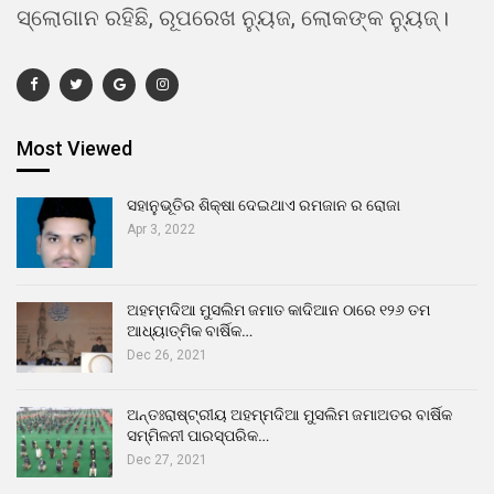
ସ୍ଲୋଗାନ ରହିଛି, ରୂପରେଖ ନ୍ୟୁଜ, ଲୋକଙ୍କ ନ୍ୟୁଜ୍।
Most Viewed
ସହାନୁଭୂତିର ଶିକ୍ଷା ଦେଇଥାଏ ରମଜାନ ର ରୋଜା
Apr 3, 2022
ଅହମ୍ମଦିଆ ମୁସଲିମ ଜମାତ କାଦିଆନ ଠାରେ ୧୨୬ ତମ
ଆଧ୍ୟାତ୍ମିକ ବାର୍ଷିକ…
Dec 26, 2021
ଅନ୍ତଃରାଷ୍ଟ୍ରୀୟ ଅହମ୍ମଦିଆ ମୁସଲିମ ଜମାଅତର ବାର୍ଷିକ
ସମ୍ମିଳନୀ ପାରସ୍ପରିକ…
Dec 27, 2021