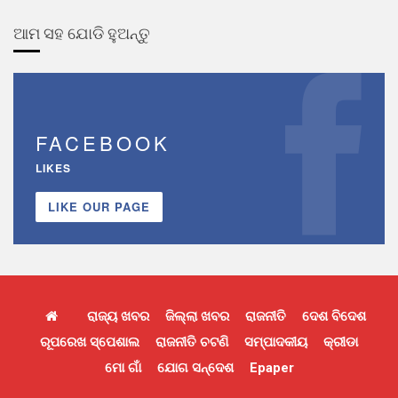
ଆମ ସହ ଯୋଡି ହୁଅନ୍ତୁ
FACEBOOK
LIKES
LIKE OUR PAGE
ରାଜ୍ୟ ଖବର
ଜିଲ୍ଲା ଖବର
ରାଜନୀତି
ଦେଶ ବିଦେଶ
ରୂପରେଖ ସ୍ପେଶାଲ
ରାଜନୀତି ଚଟଣି
ସମ୍ପାଦକୀୟ
କ୍ରୀଡା
ମୋ ଗାଁ
ଯୋଗ ସନ୍ଦେଶ
Epaper