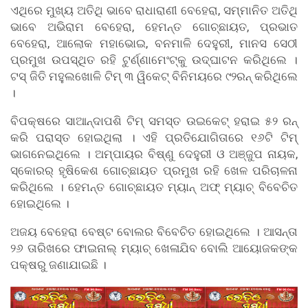
ଏଥିରେ ମୁଖ୍ୟ ଅତିଥି ଭାବେ ରାଧାରାଣୀ ବେହେରା, ସମ୍ମାନିତ ଅତିଥି
ଭାବେ ଅଭିରାମ ବେହେରା, ହେମନ୍ତ ଗୋଚ୍ଛାୟତ, ପ୍ରଭାତ
ବେହେରା, ଆଲୋକ ମହାଭୋଇ, ବନମାଳି ଦେହୁରୀ, ମାନସ ସେଠୀ
ପ୍ରମୁଖ ଉପସ୍ଥିତ ରହି ଟୁର୍ଣ୍ଣାମେଂଟ୍କୁ ଉଦ୍ଘାଟନ କରିଥିଲେ ।
ଟସ୍ ଜିତି ମହୁଲଖୋଳି ଟିମ୍ ୩ ୱିକେଟ୍ ବିନିମୟରେ ୯୨ରନ୍ କରିଥିଲେ
।
ବିପକ୍ଷରେ ସାଆନ୍ଦାପଶି ଟିମ୍ ସମସ୍ତ ଉଇକେଟ୍ ହରାଇ ୫୨ ରନ୍
କରି ପରାସ୍ତ ହୋଇଥିଲା । ଏହି ପ୍ରତିଯୋଗିତାରେ ୧୬ଟି ଟିମ୍
ଭାଗନେଇଥିଲେ । ଅମ୍ପାୟର ବିଷ୍ଣୁ ଦେହୁରୀ ଓ ଅଞ୍ଜୁପ ନାୟକ,
ସ୍କୋରର୍ ହୃଷିକେଶ ଗୋଚ୍ଛାୟତ ପ୍ରମୁଖ ରହି ଖେଳ ପରିଚାଳନା
କରିଥିଲେ । ହେମନ୍ତ ଗୋଚ୍ଛାୟତ ମ୍ୟାନ୍ ଅଫ୍ ମ୍ୟାଚ୍ ବିବେଚିତ
ହୋଇଥିଲେ ।
ଅଜୟ ବେହେରା ବେଷ୍ଟ ବୋଲର ବିବେଚିତ ହୋଇଥିଲେ । ଆସନ୍ତା
୨୬ ତାରିଖରେ ଫାଇନାଲ୍ ମ୍ୟାଚ୍ ଖେଳାଯିବ ବୋଲି ଆୟୋଜକଙ୍କ
ପକ୍ଷରୁ ଜଣାଯାଇଛି ।