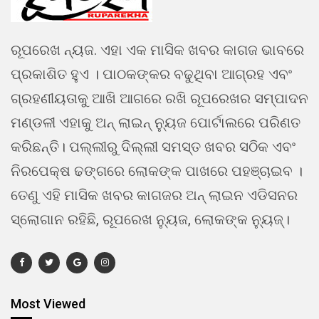
ରୂପରେଖ ନ୍ୟଜ. ଏହା ଏକ ମାସିକ ଖବର କାଗଜ ଭାବରେ
ପ୍ରକାଶିତ ହୁଏ । ପାଠକଙ୍କର ବଢୁଥିବା ଆଗ୍ରହ ଏବଂ
ଗ୍ରହଣୀୟତାକୁ ଆଖି ଆଗରେ ରଖି ରୂପରେଖର ସମ୍ପାଦନ
ମଣ୍ଡଳୀ ଏହାକୁ ଅନ୍ ଲାଇନ୍ ନ୍ୟୁଜ ପୋର୍ଟାଲରେ ପରିଣତ
କରିଛନ୍ତି। ପଲ୍ଲୀରୁ ଦିଲ୍ଲୀ ସମସ୍ତ ଖବର ସଠିକ ଏବଂ
ନିରପେକ୍ଷ ଢଙ୍ଗରେ ଲୋକଙ୍କ ପାଖରେ ପହଞ୍ଚାଇବ ।
ତେଣୁ ଏହି ମାସିକ ଖବର କାଗଜର ଅନ୍ ଲାଇନ ଏଡିସନର
ସ୍ଲୋଗାନ ରହିଛି, ରୂପରେଖ ନ୍ୟୁଜ, ଲୋକଙ୍କ ନ୍ୟୁଜ୍।
Most Viewed