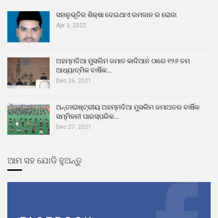
ସହାନୁଭୂତିର ଶିକ୍ଷା ଦେଇଥାଏ ରମଜାନ ର ରୋଜା
Apr 3, 2022
ଅହମ୍ମଦିଆ ମୁସଲିମ ଜମାତ କାଦିଆନ ଠାରେ ୧୨୬ ତମ
ଆଧ୍ୟାତ୍ମିକ ବାର୍ଷିକ…
Dec 26, 2021
ଅନ୍ତଃରାଷ୍ଟ୍ରୀୟ ଅହମ୍ମଦିଆ ମୁସଲିମ ଜମାଅତର ବାର୍ଷିକ
ସମ୍ମିଳନୀ ପାରସ୍ପରିକ…
Dec 27, 2021
ଆମ ସହ ଯୋଡି ହୁଅନ୍ତୁ