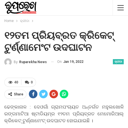
Home
କ୍ରୀଡା
୧୨ତମ ପ୍ରିୟବ୍ରତ କ୍ରିକେଟ୍
ଟୁର୍ଣ୍ଣାମେଂଟ ଉଦଘାଟନ
On
Jan 19, 2022
By
Ruparekha News
କ୍ରୀଡା
40
0
Share
ଢେଙ୍କାନାଳ : ଦେଓଗାଁ ଗ୍ରାମପଂଚାୟତ ଅନ୍ତର୍ଗତ ମହୁଲଖୋଳି
ରଙ୍ଗମାଟିଆ ଷ୍ଟାଡିୟମ୍ର ୧୨ତମ ପ୍ରିୟବ୍ରତ ମେମୋରିଆଲ୍
କ୍ରିକେଟ୍ ଟୁର୍ଣ୍ଣାମେଂଟ୍ ଉଦଘାଟତ ହୋଇଯାଇଛି ।