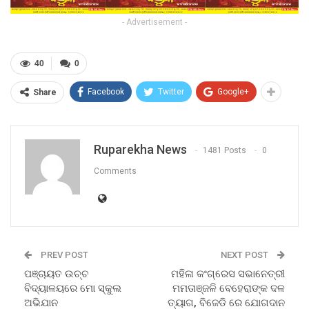
- Advertisement -
40
0
Facebook
Twitter
Google+
Share
Ruparekha News
1481 Posts
0
Comments
PREV POST
NEXT POST
ପଞ୍ଚାୟତ ଉଚ୍ଚ
ମହିଳା କଂଗ୍ରେସ ସଭାନେତ୍ରୀ
ବିଦ୍ୟାଳୟରେ ମୋ ସ୍କୁଲ
ମମତାଞ୍ଜଳି ବେହେରାଙ୍କ ଦଳ
ଅଭିଯାନ
ତ୍ୟାଗ, ବିଜେଡି ରେ ଯୋଗଦାନ