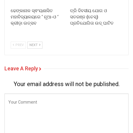
ଢେଙ୍କାନାଳ ସ୍ଵଂୟଶାସିତ
ତ୍ରି ଦିବସୀୟ ଯୋଗ ଓ
ମହାବିଦ୍ୟାଳୟରେ ‘ ନୂଆ-ଓ ‘
ସତରଞ୍ଜ (ଚେସ୍)
କ୍ରୀଡ଼ା ଉତ୍ସବ
ପ୍ରତିଯୋଗିତା ଉଦ୍ ଘାଟିତ
PREV
NEXT
Leave A Reply
Your email address will not be published.