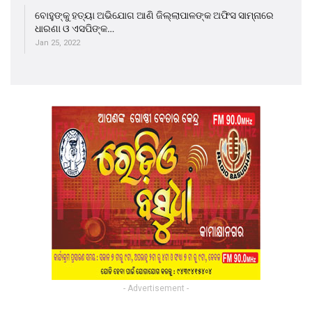
ବୋହୁଙ୍କୁ ହତ୍ୟା ଅଭିଯୋଗ ଆଣି ଜିଲ୍ଲାପାଳଙ୍କ ଅଫିସ ସାମ୍ନାରେ
ଧାରଣା ଓ ଏସପିଙ୍କ…
Jan 25, 2022
- Advertisement -