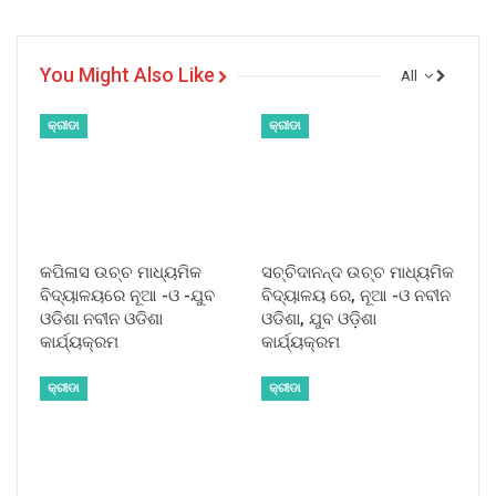
You Might Also Like
All
କ୍ରୀଡା
କ୍ରୀଡା
କପିଳାସ ଉଚ୍ଚ ମାଧ୍ୟମିକ
ସଚ୍ଚିଦାନନ୍ଦ ଉଚ୍ଚ ମାଧ୍ୟମିକ
ବିଦ୍ୟାଳୟରେ ନୂଆ -ଓ -ଯୁବ
ବିଦ୍ୟାଳୟ ରେ, ନୂଆ -ଓ ନବୀନ
ଓଡିଶା ନବୀନ ଓଡିଶା
ଓଡିଶା, ଯୁବ ଓଡ଼ିଶା
କାର୍ଯ୍ୟକ୍ରମ
କାର୍ଯ୍ୟକ୍ରମ
କ୍ରୀଡା
କ୍ରୀଡା