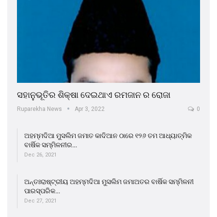
ସହାନୁଭୂତିର ଶିକ୍ଷା ଦେଇଥାଏ ରମଜାନ ର ରୋଜା
Ruparekha News
Apr 3, 2022
0
ଅହମ୍ମଦିଆ ମୁସଲିମ ଜମାତ କାଦିଆନ ଠାରେ ୧୨୬ ତମ ଆଧ୍ୟାତ୍ମିକ
ବାର୍ଷିକ ସମ୍ମିଳନୀର…
Dec 26, 2021
ଅନ୍ତଃରାଷ୍ଟ୍ରୀୟ ଅହମ୍ମଦିଆ ମୁସଲିମ ଜମାଅତର ବାର୍ଷିକ ସମ୍ମିଳନୀ
ପାରସ୍ପରିକ…
Dec 27, 2021