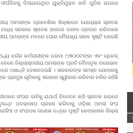
ଦୀର୍ଘଦିନରୁ ଦିଆଯାଇଥିବା ଯୁକ୍ତିଯୁକ୍ତ ଦାବି ଗୁଡିକ ଉପରେ
୍ତରୀୟ ଅମଲାଙ୍କ ପ୍ରବେଶିକା ଶିକ୍ଷାଗତ ଯୋଗ୍ୟତା ସ୍ନାତକ
େ ମଧ୍ୟ ସରକାର ସ୍ନାତକ ହାରରେ ଦରମା ପ୍ରଦାନ କରିବାରେ
୍ତରୀୟ ଅମଲାଙ୍କ ମନରେ ଘୋର ନୈରାଶ୍ୟ ଭାବେ ସୃଷ୍ଟି ହୋଇଛି
ନ୍ୟ ବର୍ଗର କର୍ମଚାରୀଙ୍କ ଦରମା ୯,୩୦୦ଟଙ୍କା ଏବଂ ଗ୍ରେଡ୍
ା ବେଳେ ଜିଲ୍ଲାସ୍ତରୀୟ ଅମଲାଙ୍କ ପ୍ରତି ବୈମାତୃକ ମନୋଭାବ
ରେ ଅଶାନ୍ତି ଦେଖାଦେଇଛି । ସରକାରଙ୍କ ସମସ୍ତ ଯୋଜନାକୁ
 ପ୍ରମୁଖ ଭୂମିକାକୁ ସରକାର ସ୍ୱୀକାର କରିବାର ନଜିର ରହିଛି
ରୀମାନେ ସଂଘର ଦାବିକୁ ଯଥାର୍ଥ ବିବେଚନ କରି ସ୍ନାତକ ହାରରେ
ୁରନ୍ତ ପଦକ୍ଷେପ ଗ୍ରହଣ କରିବାକୁ ଓଡ଼ିଶା ଅମଲା ସଂଘ
ାରସିଂହ ଓ ସଂପାଦକ ଗଣେଶ ଚନ୍ଦ୍ର ପୃଷ୍ଟି ଢେଙ୍କାନାଳ ଜିଲ୍ଲା