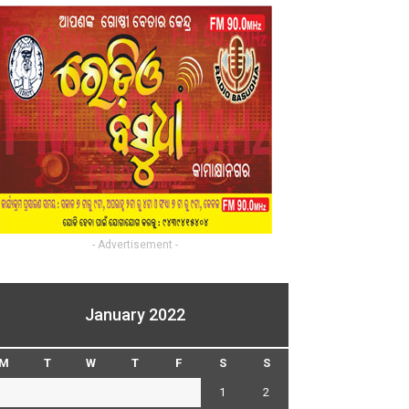
- Advertisement -
January 2022
M
T
W
T
F
S
S
1
2