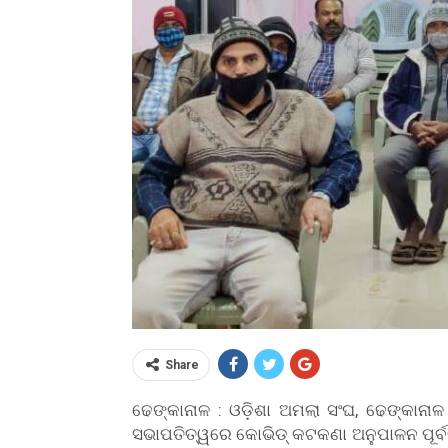
Share
ଢେଙ୍କାନାଳ : ଓଡ଼ିଶା ଅମଲା ସଂଘ, ଢେଙ୍କାନା
ସଭାପତିତ୍ୱରେ କୋଭିଡ୍ କଟକଣା ଅନୁପାଳନ ପୂର୍ବ