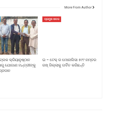
More From Author
ପ୍ରମୁଖ ଖବର
ବ୍ଲକ କ୍ରିୟାନୁଷ୍ଠାନ
ଇ – ଟେକ୍ ର ମୋନାଲିସା ୫୯୯ ନମ୍ବର
ଷରୁ ଯୋଗାଣ ମନ୍ତ୍ରୀଙ୍କୁ
ରଖ୍ ଜିଲ୍ଲାକୁ ଗର୍ବିତ କରିଛନ୍ତି
ପ୍ରଦାନ