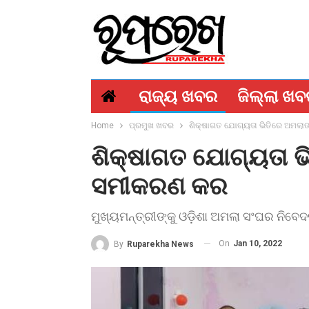
ରାଜ୍ୟ ଖବର
ଜିଲ୍ଲା ଖ
Home
ପ୍ରମୁଖ ଖବର
ଶିକ୍ଷାଗତ ଯୋଗ୍ୟତା ଭିତିରେ ଅମଲ
ଶିକ୍ଷାଗତ ଯୋଗ୍ୟତା 
ସମୀକରଣ କର
ମୁଖ୍ୟମନ୍ତ୍ରୀଙ୍କୁ ଓଡ଼ିଶା ଅମଲା ସଂଘର ନିବେ
On
Jan 10, 2022
By
Ruparekha News