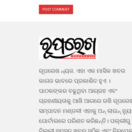
ରୂପରେଖ ନ୍ୟଜ. ଏହା ଏକ ମାସିକ ଖବର
କାଗଜ ଭାବରେ ପ୍ରକାଶିତ ହୁଏ ।
ପାଠକଙ୍କର ବଢୁଥିବା ଆଗ୍ରହ ଏବଂ
ଗ୍ରହଣୀୟତାକୁ ଆଖି ଆଗରେ ରଖି ରୂପରେ
ସମ୍ପାଦନ ମଣ୍ଡଳୀ ଏହାକୁ ଅନ୍ ଲାଇନ୍ ନ୍ୟ
ପୋର୍ଟାଲରେ ପରିଣତ କରିଛନ୍ତି। ପଲ୍ଲୀରୁ
ଦିଲ୍ଲୀ ସମସ୍ତ ଖବର ସଠିକ ଏବଂ ନିରପେକ