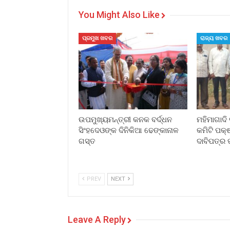
You Might Also Like
ପ୍ରମୁଖ ଖବର
ରାଜ୍ୟ ଖବର
ଉପମୁଖ୍ୟମନ୍ତ୍ରୀ କନକ ବର୍ଦ୍ଧନ
ମହିମାଗାଦି 
ସିଂହଦେଓଙ୍କ ଦିନିକିଆ ଢେଙ୍କାନାଳ
କମିଟି ପକ୍
ଗସ୍ତ
ଦାବିପତ୍ର 
PREV
NEXT
Leave A Reply