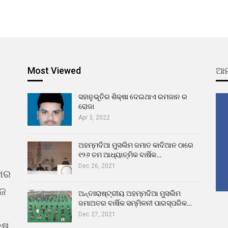
Most Viewed
ଆମ
ସହାନୁଭୂତିର ଶିକ୍ଷା ଦେଇଥାଏ ରମଜାନ ର
ରୋଜା
Apr 3, 2022
ଅହମ୍ମଦିଆ ମୁସଲିମ ଜମାତ କାଦିଆନ ଠାରେ
୧୨୬ ତମ ଆଧ୍ୟାତ୍ମିକ ବାର୍ଷିକ…
Dec 26, 2021
ଖର
ୁଜ
ଅନ୍ତଃରାଷ୍ଟ୍ରୀୟ ଅହମ୍ମଦିଆ ମୁସଲିମ
ଜମାଅତର ବାର୍ଷିକ ସମ୍ମିଳନୀ ପାରସ୍ପରିକ…
Dec 27, 2021
୍ଷ