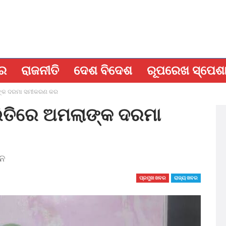
ବର
ରାଜନୀତି
ଦେଶ ବିଦେଶ
ରୂପରେଖ ସ୍ପେଶ
ାଙ୍କ ଦରମା ସମୀକରଣ କର
ଭିତିରେ ଅମଲାଙ୍କ ଦରମା
ଦନ
ପ୍ରମୁଖ ଖବର
ରାଜ୍ୟ ଖବର