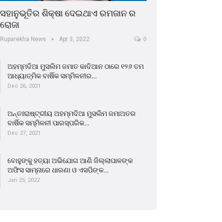
ସହାନୁଭୂତିର ଶିକ୍ଷା ଦେଇଥାଏ ରମଜାନ ର
ରୋଜା
Ruparekha News
Apr 3, 2022
0
ଅହମ୍ମଦିଆ ମୁସଲିମ ଜମାତ କାଦିଆନ ଠାରେ ୧୨୬ ତମ
ଆଧ୍ୟାତ୍ମିକ ବାର୍ଷିକ ସମ୍ମିଳନୀର…
Dec 26, 2021
ଅନ୍ତଃରାଷ୍ଟ୍ରୀୟ ଅହମ୍ମଦିଆ ମୁସଲିମ ଜମାଅତର
ବାର୍ଷିକ ସମ୍ମିଳନୀ ପାରସ୍ପରିକ…
Dec 27, 2021
ବୋହୁଙ୍କୁ ହତ୍ୟା ଅଭିଯୋଗ ଆଣି ଜିଲ୍ଲାପାଳଙ୍କ
ଅଫିସ ସାମ୍ନାରେ ଧାରଣା ଓ ଏସପିଙ୍କ…
Jan 25, 2022