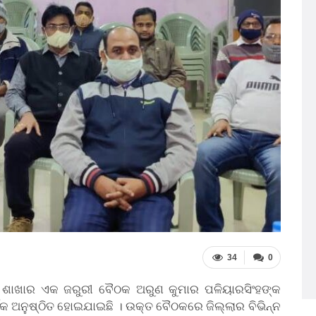
34
0
ଳ ଶାଖାର ଏକ ଜରୁରୀ ବୈଠକ ଅରୁଣ କୁମାର ପଳିୟାରସିଂହଙ୍କ
କ ଅନୁଷ୍ଠିତ ହୋଇଯାଇଛି । ଉକ୍ତ ବୈଠକରେ ଜିଲ୍ଲାର ବିଭିନ୍ନ