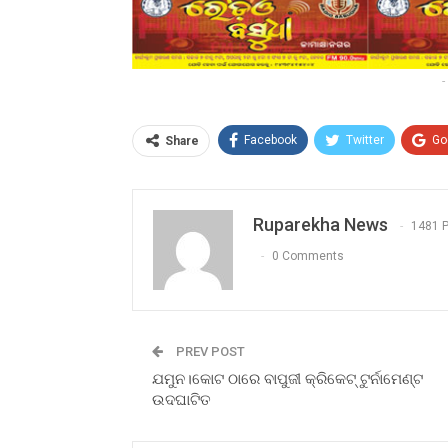
-
Facebook
Twitter
Go
Share
Ruparekha News
1481 
0 Comments
PREV POST
ଯମୁନ।କୋଟ ଠାରେ ବାପୁଜୀ କ୍ରିକେଟ୍ ଟୁର୍ନାମେଣ୍ଟ
ଉଦଘାଟିତ