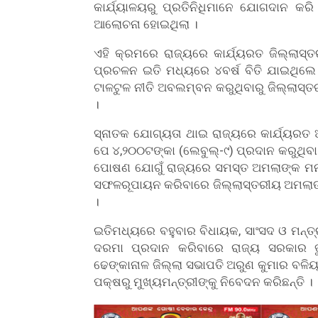
କାର୍ଯ୍ୟାଳୟରୁ ପ୍ରତିନିଧିମାନେ ଯୋଗଦାନ କରି 
ଆଲୋଚନା ହୋଇଥିଲା ।
ଏହି କ୍ରମରେ ରାଜ୍ୟରେ କାର୍ଯ୍ୟରତ ଜିଲ୍ଲାସ
ପ୍ରଚଳନ ଇତି ମଧ୍ୟରେ ୪ବର୍ଷ ବିତି ଯାଇଥିଲ
ଟାଳଟୁଳ ନୀତି ଅବଲମ୍ବନ କରୁଥିବାରୁ ଜିଲ୍ଲାସ
।
ସ୍ନାତକ ଯୋଗ୍ୟତା ଥାଇ ରାଜ୍ୟରେ କାର୍ଯ୍ୟରତ ଅ
ପେ ୪,୨୦୦ଟଙ୍କା (ଲେବୁଲ୍-୯) ପ୍ରଦାନ କରୁଥିବ
ପୋଷଣ ଯୋଗୁଁ ରାଜ୍ୟରେ ସମସ୍ତ ଅମଲାଙ୍କ ମନ
ସଫଳରୂପାୟନ କରିବାରେ ଜିଲ୍ଲାସ୍ତରୀୟ ଅମଲାଙ୍କ
।
ଇତିମଧ୍ୟରେ ବହୁବାର ବିଧାୟକ, ସାଂସଦ ଓ ମନ୍ତ୍
ଦରମା ପ୍ରଦାନ କରିବାରେ ରାଜ୍ୟ ସରକାର ତ
ଢେଙ୍କାନାଳ ଜିଲ୍ଲା ସଭାପତି ଅରୁଣ କୁମାର ବଳିୟ
ପକ୍ଷରୁ ମୁଖ୍ୟମନ୍ତ୍ରୀଙ୍କୁ ନିବେଦନ କରିଛନ୍ତି ।