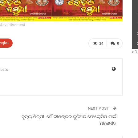
 Advertisement -
ogle+
34
0
« D
Posts
NEXT POST
ନୃତ୍ୟ ଶିଳ୍ପୀ ଗୌରୀଶଙ୍କର ଜୁନିଅର ଫେଲୋସିପ ପାଇଁ
ମନୋନୀତ