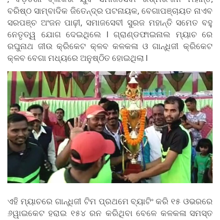
ବରିଷ୍ଠ ସାମ୍ବାଦିକ ଜିତେନ୍ଦ୍ର ପଟନାୟକ, ବେଗାପଞ୍ଚାୟତ ନାଏବ
ସରପଞ୍ଚ ଅଂଜନ ପାଢ଼ୀ, ସମାଜସେବୀ ସୁରଜ ମହାନ୍ତି ସମେତ ବହୁ
ନେତୃତ୍ୱ ଯୋଗ ଦେଇଥିଲେ l ଗ୍ରାଣ୍ଡଫାଇନାଲ ମ୍ୟାଚ ରେ
ରଘୁନାଥ ଜୀଉ କ୍ରିକେଟ କ୍ଳବ କଳକଳା ଓ ଗାନ୍ଧିଜୀ କ୍ରିକେଟ
କ୍ଳବ ବେଗା ମଧ୍ୟରେ ଅନୁଷ୍ଠିତ ହୋଇଥିଲା l
ଏହି ମ୍ୟାଚରେ ଗାନ୍ଧିଜୀ ଟିମ ପ୍ରଥମେ ବ୍ୟାଟିଂ କରି ୧୫ ଓଭରରେ
୬ୱାଇକେଟ ହରାଇ ୧୫୪ ରନ କରିଥିବା ବେଳେ କଳକଳା ସମସ୍ତ