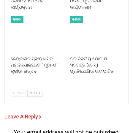
ଓଡିଶା ନବୀନ ଓଡିଶା
ଓଡିଶା, ଯୁବ ଓଡ଼ିଶା
କାର୍ଯ୍ୟକ୍ରମ
କାର୍ଯ୍ୟକ୍ରମ
କ୍ରୀଡା
କ୍ରୀଡା
ଢେଙ୍କାନାଳ ସ୍ଵଂୟଶାସିତ
ତ୍ରି ଦିବସୀୟ ଯୋଗ ଓ
ମହାବିଦ୍ୟାଳୟରେ ‘ ନୂଆ-ଓ ‘
ସତରଞ୍ଜ (ଚେସ୍)
କ୍ରୀଡ଼ା ଉତ୍ସବ
ପ୍ରତିଯୋଗିତା ଉଦ୍ ଘାଟିତ
PREV
NEXT
Leave A Reply
Your email address will not be published.