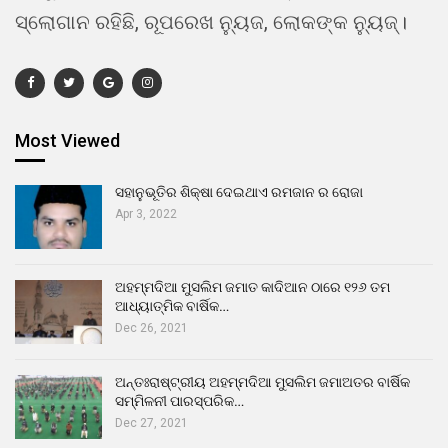
ସ୍ଲୋଗାନ ରହିଛି, ରୂପରେଖ ନ୍ୟୁଜ, ଲୋକଙ୍କ ନ୍ୟୁଜ୍।
Most Viewed
ସହାନୁଭୂତିର ଶିକ୍ଷା ଦେଇଥାଏ ରମଜାନ ର ରୋଜା
Apr 3, 2022
ଅହମ୍ମଦିଆ ମୁସଲିମ ଜମାତ କାଦିଆନ ଠାରେ ୧୨୬ ତମ
ଆଧ୍ୟାତ୍ମିକ ବାର୍ଷିକ…
Dec 26, 2021
ଅନ୍ତଃରାଷ୍ଟ୍ରୀୟ ଅହମ୍ମଦିଆ ମୁସଲିମ ଜମାଅତର ବାର୍ଷିକ
ସମ୍ମିଳନୀ ପାରସ୍ପରିକ…
Dec 27, 2021