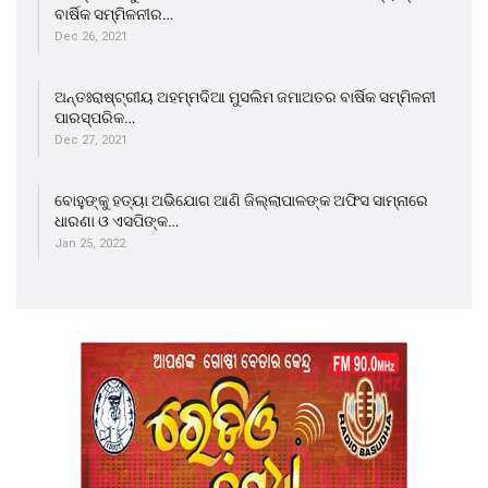
ବାର୍ଷିକ ସମ୍ମିଳନୀର…
Dec 26, 2021
ଅନ୍ତଃରାଷ୍ଟ୍ରୀୟ ଅହମ୍ମଦିଆ ମୁସଲିମ ଜମାଅତର ବାର୍ଷିକ ସମ୍ମିଳନୀ
ପାରସ୍ପରିକ…
Dec 27, 2021
ବୋହୁଙ୍କୁ ହତ୍ୟା ଅଭିଯୋଗ ଆଣି ଜିଲ୍ଲାପାଳଙ୍କ ଅଫିସ ସାମ୍ନାରେ
ଧାରଣା ଓ ଏସପିଙ୍କ…
Jan 25, 2022