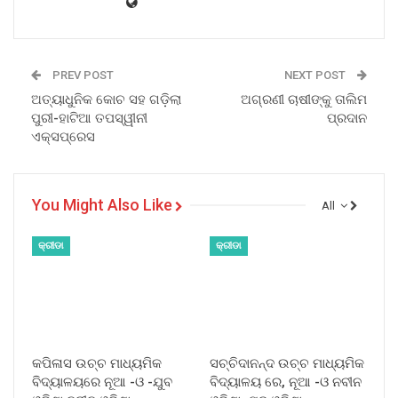
PREV POST
NEXT POST
ଅତ୍ୟାଧୁନିକ କୋଚ ସହ ଗଡ଼ିଲା
ଅଗ୍ରଣୀ ଚାଷୀଙ୍କୁ ତାଲିମ
ପୁରୀ-ହାଟିଆ ତପସ୍ୱୀନୀ
ପ୍ରଦାନ
ଏକ୍ସପ୍ରେସ
You Might Also Like
All
କ୍ରୀଡା
କ୍ରୀଡା
କପିଳାସ ଉଚ୍ଚ ମାଧ୍ୟମିକ
ସଚ୍ଚିଦାନନ୍ଦ ଉଚ୍ଚ ମାଧ୍ୟମିକ
ବିଦ୍ୟାଳୟରେ ନୂଆ -ଓ -ଯୁବ
ବିଦ୍ୟାଳୟ ରେ, ନୂଆ -ଓ ନବୀନ