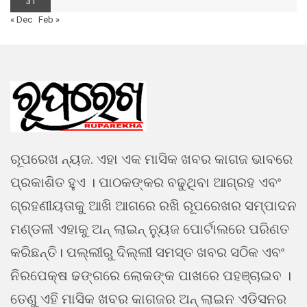
31
« Dec
Feb »
ରୂପରେଖ ନ୍ୟଜ. ଏହା ଏକ ମାସିକ ଖବର କାଗଜ ଭାବରେ
ପ୍ରକାଶିତ ହୁଏ । ପାଠକଙ୍କର ବଢୁଥିବା ଆଗ୍ରହ ଏବଂ
ଗ୍ରହଣୀୟତାକୁ ଆଖି ଆଗରେ ରଖି ରୂପରେଖର ସମ୍ପାଦନ
ମଣ୍ଡଳୀ ଏହାକୁ ଅନ୍ ଲାଇନ୍ ନ୍ୟୁଜ ପୋର୍ଟାଲରେ ପରିଣତ
କରିଛନ୍ତି। ପଲ୍ଲୀରୁ ଦିଲ୍ଲୀ ସମସ୍ତ ଖବର ସଠିକ ଏବଂ
ନିରପେକ୍ଷ ଢଙ୍ଗରେ ଲୋକଙ୍କ ପାଖରେ ପହଞ୍ଚାଇବ ।
ତେଣୁ ଏହି ମାସିକ ଖବର କାଗଜର ଅନ୍ ଲାଇନ ଏଡିସନର