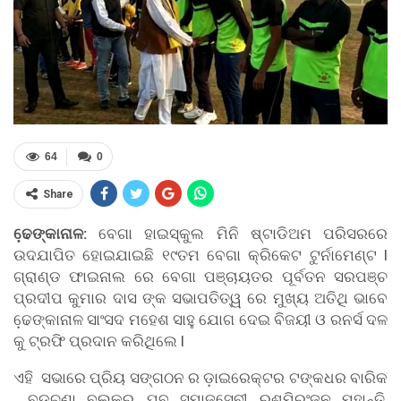
64
0
Share
ଢେ଼ଙ୍କାନାଳ:
ବେଗା ହାଇସ୍କୁଲ ମିନି ଷ୍ଟାଡିଅମ ପରିସରରେ
ଉଦଯାପିତ ହୋଇଯାଇଛି ୧୯ତମ ବେଗା କ୍ରିକେଟ ଟୁର୍ନାମେଣ୍ଟ l
ଗ୍ରାଣ୍ଡ ଫାଇନାଲ ରେ ବେଗା ପଞ୍ଚାୟତର ପୂର୍ବତନ ସରପଞ୍ଚ
ପ୍ରଦୀପ କୁମାର ଦାସ ଙ୍କ ସଭାପତିତ୍ୱ ରେ ମୁଖ୍ୟ ଅତିଥି ଭାବେ
ଢେ଼ଙ୍କାନାଳ ସାଂସଦ ମହେଶ ସାହୁ ଯୋଗ ଦେଇ ବିଜୟୀ ଓ ରନର୍ସ ଦଳ
କୁ ଟ୍ରଫି ପ୍ରଦାନ କରିଥିଲେ l
ଏହି ସଭାରେ ପ୍ରିୟ ସଙ୍ଗଠନ ର ଡ଼ାଇରେକ୍ଟର ଟଙ୍କଧର ବାରିକ
, ବଡ଼ଚଣା ବ୍ଲକର ଯୁବ ସମାଜସେବୀ ରଶ୍ମିରଂଜନ ମହାନ୍ତି,