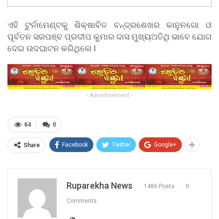
ଏହି ଟୁର୍ନାମେଣ୍ଟକୁ ଶିକ୍ଷାବିତ ଚନ୍ଦ୍ରଶେଖର କାନୁନଗୋ ଓ
ପୂର୍ବତନ ସରପଞ୍ଚ ପ୍ରଦୀପ କୁମାର ଦାସ ମୁଖ୍ୟଅତିଥି ଭାବେ ଯୋଗ
ଦେଇ ଉଦଘାଟନ କରିଥିଲେ l
- Advertisement -
64
0
Facebook
Twitter
Google+
Share
Ruparekha News
1486 Posts
0
Comments