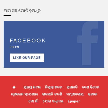
ଆମ ସହ ଯୋଡି ହୁଅନ୍ତୁ
FACEBOOK
LIKES
LIKE OUR PAGE
ରାଜ୍ୟ ଖବର
ଜିଲ୍ଲା ଖବର
ରାଜନୀତି
ଦେଶ ବିଦେଶ
ରୂପରେଖ ସ୍ପେଶାଲ
ରାଜନୀତି ଚଟଣି
ସମ୍ପାଦକୀୟ
କ୍ରୀଡା
ମୋ ଗାଁ
ଯୋଗ ସନ୍ଦେଶ
Epaper