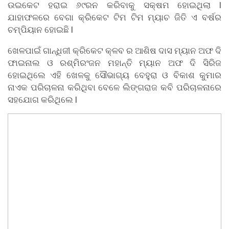
ଉଇକେଟ ହରାଇ ୬୯ରନ କରିବାକୁ ସକ୍ଷମ ହୋଇଥିଲା l
ଯାହାଫଳରେ ବେଗା କ୍ରିକେଟ ଟିମ ଟିମ ମ୍ୟାଚ ଜିତି ଏ ବର୍ଷର
ଚମ୍ପିୟାନ ହୋଇଛି l
ଖେଳପାଇଁ ଗାନ୍ଧିଜୀ କ୍ରିକେଟ କ୍ଳବ ର ଆଶିଷ ଦାସ ମ୍ୟାନ ଅଫ ଦି
ଫାଇନାଲ ଓ ରଶ୍ମିରଂଜନ ମହାନ୍ତି ମ୍ୟାନ ଅଫ ଦି ସିରିଜ
ହୋଇଥିଲେ ଏହି ଖେଳକୁ ସୌଭାଗ୍ୟ ବେହୁରା ଓ ବିକାଶ କୁମାର
ନାଏକ ପରିଚାଳନା କରିଥିବା ବେଳେ ଲିଙ୍ଗରାଜ କବି ପରିଚାଳନାରେ
ସହଯୋଗ କରିଥିଲେ l