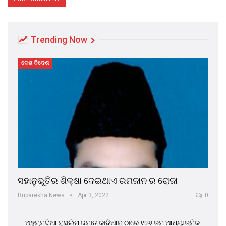
Trending Now
ଦେଶ ବିଦେଶ
ସହାନୁଭୂତିର ଶିକ୍ଷା ଦେଇଥାଏ ରମଜାନ ର ରୋଜା
Ruparekha News
Apr 3, 2022
0
ଅହମ୍ମଦିଆ ମୁସଲିମ ଜମାତ କାଦିଆନ ଠାରେ ୧୨୬ ତମ ଆଧ୍ୟାତ୍ମିକ