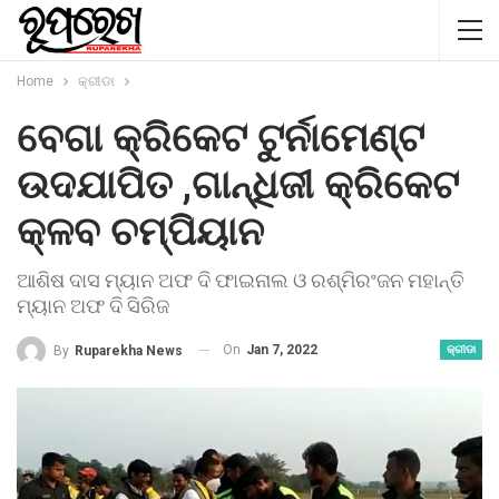
Home
କ୍ରୀଡା
ବେଗା କ୍ରିକେଟ ଟୁର୍ନାମେଣ୍ଟ
ଉଦଯାପିତ ,ଗାନ୍ଧିଜୀ କ୍ରିକେଟ
କ୍ଳବ ଚମ୍ପିୟାନ
ଆଶିଷ ଦାସ ମ୍ୟାନ ଅଫ ଦି ଫାଇନାଲ ଓ ରଶ୍ମିରଂଜନ ମହାନ୍ତି
ମ୍ୟାନ ଅଫ ଦି ସିରିଜ
On
Jan 7, 2022
By
Ruparekha News
କ୍ରୀଡା