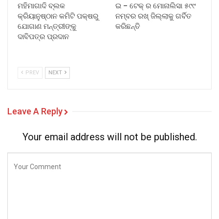
ମହିମାଗାଦି ବ୍ଲକ
ଇ – ଟେକ୍ ର ମୋନାଲିସା ୫୯୯
କ୍ରିୟାନୁଷ୍ଠାନ କମିଟି ପକ୍ଷରୁ
ନମ୍ବର ରଖ୍ ଜିଲ୍ଲାକୁ ଗର୍ବିତ
ଯୋଗାଣ ମନ୍ତ୍ରୀଙ୍କୁ
କରିଛନ୍ତି
ଦାବିପତ୍ର ପ୍ରଦାନ
PREV
NEXT
Leave A Reply
Your email address will not be published.