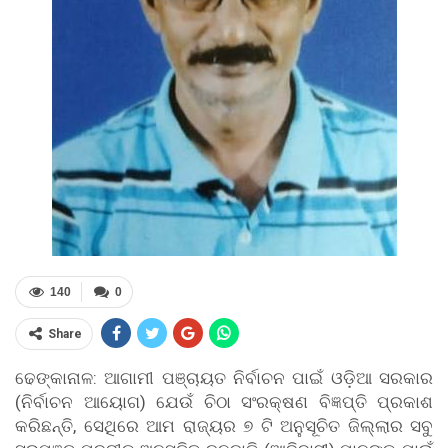
140
0
Share
ଢେଙ୍କାନାଳ: ଆଗାମୀ ପଞ୍ଚାୟତ ନିର୍ବାଚନ ପାଇଁ ଓଡ଼ିଆ ସରକାର
(ନିର୍ବାଚନ ଆୟୋଗ) ଯେଉଁ ଚିଠା ସଂରକ୍ଷଣ ବିଜ୍ଞପ୍ତି ପ୍ରକାଶ
କରିଛନ୍ତି, ସେଥିରେ ଆମ ରାଜ୍ୟର ୭ ଟି ଅନୁସୂଚିତ ଜିଲ୍ଲାର ସବୁ