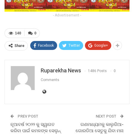
- Advertisement -
140
0
Facebook
Twitter
Google+
Share
Ruparekha News
1486 Posts
0
Comments
PREV POST
NEXT POST
ନୂଆବର୍ଷ ୨୦୨୨ କୁ ସ୍ୱାଗତ
ଗଣମାଧ୍ୟମକୁ କାଲୁରିଆ-
କରିବା ପାଇଁ କମଳଙ୍କ ସେଲୁନ୍
ଗୋରଡିଆ ସେତୁକୁ ଯିବା ମନା