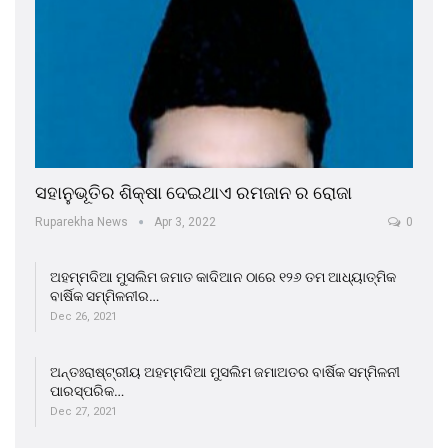
ସହାନୁଭୂତିର ଶିକ୍ଷା ଦେଇଥାଏ ରମଜାନ ର ରୋଜା
Ruparekha News
Apr 3, 2022
0
ଅହମ୍ମଦିଆ ମୁସଲିମ ଜମାତ କାଦିଆନ ଠାରେ ୧୨୬ ତମ ଆଧ୍ୟାତ୍ମିକ
ବାର୍ଷିକ ସମ୍ମିଳନୀର…
Dec 26, 2021
ଅନ୍ତଃରାଷ୍ଟ୍ରୀୟ ଅହମ୍ମଦିଆ ମୁସଲିମ ଜମାଅତର ବାର୍ଷିକ ସମ୍ମିଳନୀ
ପାରସ୍ପରିକ…
Dec 27, 2021