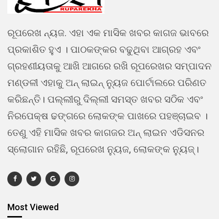
ରୂପରେଖ ନ୍ୟଜ. ଏହା ଏକ ମାସିକ ଖବର କାଗଜ ଭାବରେ
ପ୍ରକାଶିତ ହୁଏ । ପାଠକଙ୍କର ବଢୁଥିବା ଆଗ୍ରହ ଏବଂ
ଗ୍ରହଣୀୟତାକୁ ଆଖି ଆଗରେ ରଖି ରୂପରେଖର ସମ୍ପାଦନ
ମଣ୍ଡଳୀ ଏହାକୁ ଅନ୍ ଲାଇନ୍ ନ୍ୟୁଜ ପୋର୍ଟାଲରେ ପରିଣତ
କରିଛନ୍ତି। ପଲ୍ଲୀରୁ ଦିଲ୍ଲୀ ସମସ୍ତ ଖବର ସଠିକ ଏବଂ
ନିରପେକ୍ଷ ଢଙ୍ଗରେ ଲୋକଙ୍କ ପାଖରେ ପହଞ୍ଚାଇବ ।
ତେଣୁ ଏହି ମାସିକ ଖବର କାଗଜର ଅନ୍ ଲାଇନ ଏଡିସନର
ସ୍ଲୋଗାନ ରହିଛି, ରୂପରେଖ ନ୍ୟୁଜ, ଲୋକଙ୍କ ନ୍ୟୁଜ୍।
Most Viewed