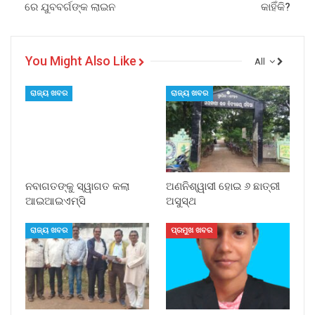
ରେ ଯୁବବର୍ଗଙ୍କ ଲାଇନ
କାହିଁକି?
You Might Also Like
All
ରାଜ୍ୟ ଖବର
ରାଜ୍ୟ ଖବର
ନବାଗତଙ୍କୁ ସ୍ୱାଗତ କଲା
ଅଣନିଶ୍ୱାସୀ ହୋଇ ୬ ଛାତ୍ରୀ
ଆଇଆଇଏମ୍‌ସି
ଅସୁସ୍ଥ
ରାଜ୍ୟ ଖବର
ପ୍ରମୁଖ ଖବର