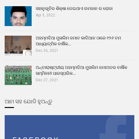
ସହାନୁଭୂତିର ଶିକ୍ଷା ଦେଇଥାଏ ରମଜାନ ର ରୋଜା
Apr 3, 2022
ଅହମ୍ମଦିଆ ମୁସଲିମ ଜମାତ କାଦିଆନ ଠାରେ ୧୨୬ ତମ
ଆଧ୍ୟାତ୍ମିକ ବାର୍ଷିକ…
Dec 26, 2021
ଅନ୍ତଃରାଷ୍ଟ୍ରୀୟ ଅହମ୍ମଦିଆ ମୁସଲିମ ଜମାଅତର ବାର୍ଷିକ
ସମ୍ମିଳନୀ ପାରସ୍ପରିକ…
Dec 27, 2021
ଆମ ସହ ଯୋଡି ହୁଅନ୍ତୁ