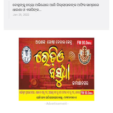
ବୋହୁଙ୍କୁ ହତ୍ୟା ଅଭିଯୋଗ ଆଣି ଜିଲ୍ଲାପାଳଙ୍କ ଅଫିସ ସାମ୍ନାରେ
ଧାରଣା ଓ ଏସପିଙ୍କ…
Jan 25, 2022
- Advertisement -