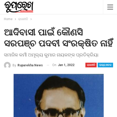
Home
ରାଜନୀତି
ଆଦିବାସୀ ପାଇଁ କୌଣସି
ସରପଞ୍ଚ ପଦବୀ ସଂରକ୍ଷିତ ନାହିଁ
ସମାଜିକ କର୍ମୀ ଅମୂଲ୍ୟ କୁମାର ନାୟକଙ୍କ ପ୍ରତିକ୍ରିୟା
On
Jan 1, 2022
By
Ruparekha News
ରାଜନୀତି
ରାଜ୍ୟ ଖବର