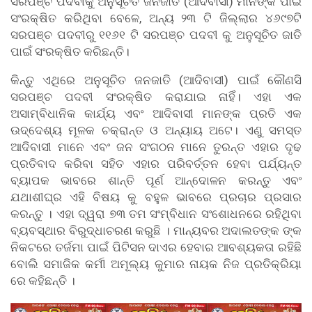
ସରପଞ୍ଚ ପଦବୀକୁ ଅନୁସୂଚିତ ଜନଜାତି (ଆଦିବାସୀ) ମାନଙ୍କ ପାଇଁ
ସଂରକ୍ଷିତ କରିଥିବା ବେଳେ, ଅନ୍ୟ ୨୩ ଟି ଜିଲ୍ଲାର ୪୬୯୭ଟି
ସରପଞ୍ଚ ପଦବୀରୁ ୧୧୬୧ ଟି ସରପଞ୍ଚ ପଦବୀ କୁ ଅନୁସୂଚିତ ଜାତି
ପାଇଁ ସଂରକ୍ଷିତ କରିଛନ୍ତି।
କିନ୍ତୁ ଏଥିରେ ଅନୁସୂଚିତ ଜନଜାତି (ଆଦିବାସୀ) ପାଇଁ କୌଣସି
ସରପଞ୍ଚ ପଦବୀ ସଂରକ୍ଷିତ କରାଯାଇ ନାହିଁ। ଏହା ଏକ
ଅସାମ୍ବିଧାନିକ କାର୍ଯ୍ୟ ଏବଂ ଆଦିବାସୀ ମାନଙ୍କ ପ୍ରତି ଏକ
ଉଦ୍ଦେଶ୍ୟ ମୂଳକ ଚକ୍ରାନ୍ତ ଓ ଅନ୍ୟାୟ ଅଟେ। ଏଣୁ ସମସ୍ତ
ଆଦିବାସୀ ମାନେ ଏବଂ ଜନ ସଂଗଠନ ମାନେ ତୁରନ୍ତ ଏହାର ଦୃଢ
ପ୍ରତିବାଦ କରିବା ସହିତ ଏହାର ପରିବର୍ତ୍ତନ ହେବା ପର୍ଯ୍ୟନ୍ତ
ବ୍ୟାପକ ଭାବରେ ଶାନ୍ତି ପୂର୍ଣ ଆନ୍ଦୋଳନ କରନ୍ତୁ ଏବଂ
ଯଥାଶୀଘ୍ର ଏହି ବିଷୟ କୁ ବହୁଳ ଭାବରେ ପ୍ରଚାର ପ୍ରସାର
କରନ୍ତୁ । ଏହା ଦ୍ୱରା ୭୩ ତମ ସଂମ୍ବିଧାନ ସଂଶୋଧନରେ ରହିଥିବା
ବ୍ୟବସ୍ଥାର ବିରୁଦ୍ଧାଚରଣ କରୁଛି । ମାନ୍ୟବର ଅଦାଲତଙ୍କ ଙ୍କ
ନିକଟରେ ତର୍ଜମା ପାଇଁ ପିଟିସନ ଦାଏର ହେବାର ଆବଶ୍ୟକତା ରହିଛି
ବୋଲି ସମାଜିକ କର୍ମୀ ଅମୂଲ୍ୟ କୁମାର ନାୟକ ନିଜ ପ୍ରତିକ୍ରିୟା
ରେ କହିଛନ୍ତି ।