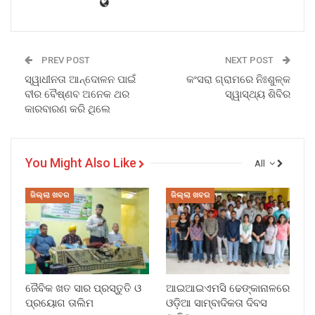
PREV POST
NEXT POST
ସ୍ୱାଧୀନତା ଆନ୍ଦୋଳନ ପାଇଁ
କଂସରା ଗ୍ରାମରେ ନିଃଶୁଳ୍କ
ବୀର ବୈଷ୍ଣବ ଅନେକ ଥର
ସ୍ୱାସ୍ଥ୍ୟ ଶିବିର
କାରବାରଣ କରି ଥିଲେ
You Might Also Like
All
ଜିଲ୍ଲା ଖବର
ଜିଲ୍ଲା ଖବର
ଜୈବିକ ଖତ ସାର ପ୍ରସ୍ତୁତି ଓ
ଆଇଆଇଏମସି ଢେଙ୍କାନାଳରେ
ପ୍ରୟୋଗ ତାଲିମ
ଓଡ଼ିଆ ସାମ୍ବାଦିକତା ଦିବସ