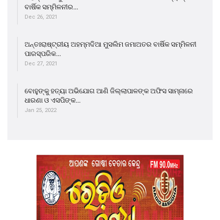
ବାର୍ଷିକ ସମ୍ମିଳନୀର…
Dec 26, 2021
ଅନ୍ତଃରାଷ୍ଟ୍ରୀୟ ଅହମ୍ମଦିଆ ମୁସଲିମ ଜମାଅତର ବାର୍ଷିକ ସମ୍ମିଳନୀ
ପାରସ୍ପରିକ…
Dec 27, 2021
ବୋହୁଙ୍କୁ ହତ୍ୟା ଅଭିଯୋଗ ଆଣି ଜିଲ୍ଲାପାଳଙ୍କ ଅଫିସ ସାମ୍ନାରେ
ଧାରଣା ଓ ଏସପିଙ୍କ…
Jan 25, 2022