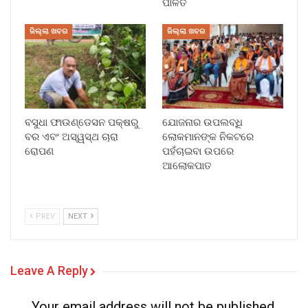
ପାଳିତ
ଜିଲ୍ଲା ଖବର
ଜିଲ୍ଲା ଖବର
ବସୁଧା ଫାଉଣ୍ଡେସନ ପକ୍ଷରୁ
ଯୋଜନାର ଉପଲବ୍ଧି
ବର ଏବଂ ଅସ୍ୱସ୍ଥ ଚାରା
ଲୋକମାନଙ୍କ ନିକଟରେ
ରୋପଣ
ପହଁଚାଇବା ଉପରେ
ଆଲୋକପାତ
PREV
NEXT
Leave A Reply
Your email address will not be published.