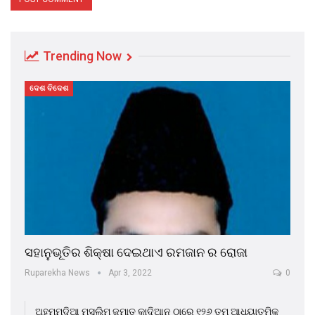
Trending Now
ଦେଶ ବିଦେଶ
ସହାନୁଭୂତିର ଶିକ୍ଷା ଦେଇଥାଏ ରମଜାନ ର ରୋଜା
Ruparekha News
Apr 3, 2022
0
ଅହମ୍ମଦିଆ ମୁସଲିମ ଜମାତ କାଦିଆନ ଠାରେ ୧୨୬ ତମ ଆଧ୍ୟାତ୍ମିକ