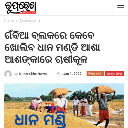
Home
ଜିଲ୍ଲା ଖବର
ଗଁଦିଆ ବ୍ଲକରେ କେବେ
ଖୋଲିବ ଧାନ ମଣ୍ଡି ଆଶା
ଆଶଙ୍କାରେ ଚାଷୀକୂଳ
On
Jan 1, 2022
By
Ruparekha News
ଜିଲ୍ଲା ଖବର
ପ୍ରମୁଖ ଖବର