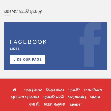
ଆମ ସହ ଯୋଡି ହୁଅନ୍ତୁ
FACEBOOK
LIKES
LIKE OUR PAGE
ରାଜ୍ୟ ଖବର
ଜିଲ୍ଲା ଖବର
ରାଜନୀତି
ଦେଶ ବିଦେଶ
ରୂପରେଖ ସ୍ପେଶାଲ
ରାଜନୀତି ଚଟଣି
ସମ୍ପାଦକୀୟ
କ୍ରୀଡା
ମୋ ଗାଁ
ଯୋଗ ସନ୍ଦେଶ
Epaper