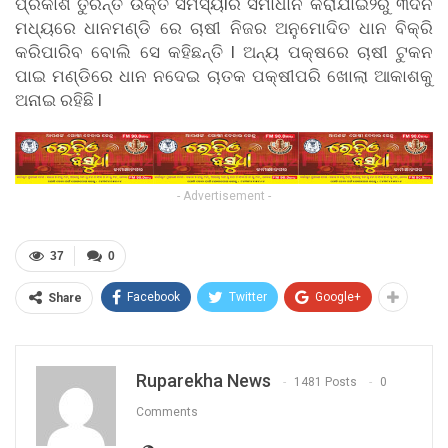
ପ୍ରକାଶ ତୁରନ୍ତ ଉକ୍ତ ସମସ୍ୟlର ସମାଧାନ କରାଯାଇ୨ରୁ ୩ଦିନ
ମଧ୍ୟରେ ଧାନମଣ୍ଡି ରେ ଚାଷୀ ନିଜର ଅନୁମୋଦିତ ଧାନ ବିକ୍ରି
କରିପାରିବ ବୋଲି ସେ କହିଛନ୍ତି l ଅନ୍ୟ ପକ୍ଷରେ ଚାଷୀ ଟୁକନ
ପାଇ ମଣ୍ଡିରେ ଧାନ ନଦେଇ ଚାତକ ପକ୍ଷୀପରି ଖୋଲା ଆକାଶକୁ
ଅନାଇ ରହିଛି l
- Advertisement -
37
0
Facebook
Twitter
Google+
Share
Ruparekha News
1481 Posts
0
Comments