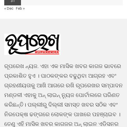
31
« Dec
Feb »
ରୂପରେଖ ନ୍ୟଜ. ଏହା ଏକ ମାସିକ ଖବର କାଗଜ ଭାବରେ
ପ୍ରକାଶିତ ହୁଏ । ପାଠକଙ୍କର ବଢୁଥିବା ଆଗ୍ରହ ଏବଂ
ଗ୍ରହଣୀୟତାକୁ ଆଖି ଆଗରେ ରଖି ରୂପରେଖର ସମ୍ପାଦନ
ମଣ୍ଡଳୀ ଏହାକୁ ଅନ୍ ଲାଇନ୍ ନ୍ୟୁଜ ପୋର୍ଟାଲରେ ପରିଣତ
କରିଛନ୍ତି। ପଲ୍ଲୀରୁ ଦିଲ୍ଲୀ ସମସ୍ତ ଖବର ସଠିକ ଏବଂ
ନିରପେକ୍ଷ ଢଙ୍ଗରେ ଲୋକଙ୍କ ପାଖରେ ପହଞ୍ଚାଇବ ।
ତେଣୁ ଏହି ମାସିକ ଖବର କାଗଜର ଅନ୍ ଲାଇନ ଏଡିସନର