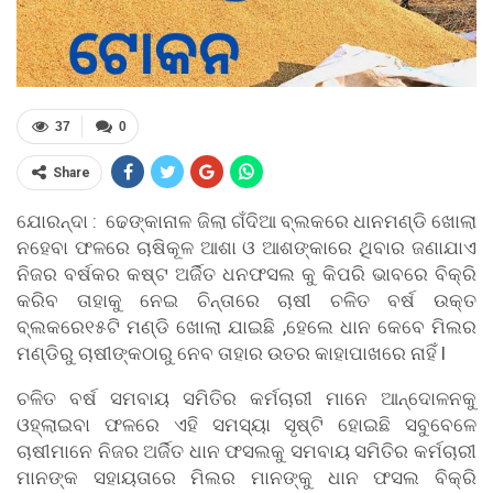
37
0
Share
ଯୋରନ୍ଦା : ଢେଙ୍କାନାଳ ଜିଲା ଗଁଦିଆ ବ୍ଲକରେ ଧାନମଣ୍ଡି ଖୋଲା
ନହେବା ଫଳରେ ଚାଷିକୂଳ ଆଶା ଓ ଆଶଙ୍କାରେ ଥିବାର ଜଣାଯାଏ
ନିଜର ବର୍ଷକର କଷ୍ଟ ଅର୍ଜିତ ଧନଫସଲ କୁ କିପରି ଭାବରେ ବିକ୍ରି
କରିବ ତାହାକୁ ନେଇ ଚିନ୍ତାରେ ଚାଷୀ ଚଳିତ ବର୍ଷ ଉକ୍ତ
ବ୍ଲକରେ୧୫ଟି ମଣ୍ଡି ଖୋଲା ଯାଇଛି ,ହେଲେ ଧାନ କେବେ ମିଲର
ମଣ୍ଡିରୁ ଚାଷୀଙ୍କଠାରୁ ନେବ ତାହାର ଉତର କାହାପାଖରେ ନାହିଁ l
ଚଳିତ ବର୍ଷ ସମବାୟ ସମିତିର କର୍ମଚାରୀ ମାନେ ଆନ୍ଦୋଳନକୁ
ଓହ୍ଲାଇବା ଫଳରେ ଏହି ସମସ୍ୟା ସୃଷ୍ଟି ହୋଇଛି ସବୁବେଳେ
ଚାଷୀମାନେ ନିଜର ଅର୍ଜିତ ଧାନ ଫସଲକୁ ସମବାୟ ସମିତିର କର୍ମଚାରୀ
ମାନଙ୍କ ସହାୟତାରେ ମିଲର ମାନଙ୍କୁ ଧାନ ଫସଲ ବିକ୍ରି