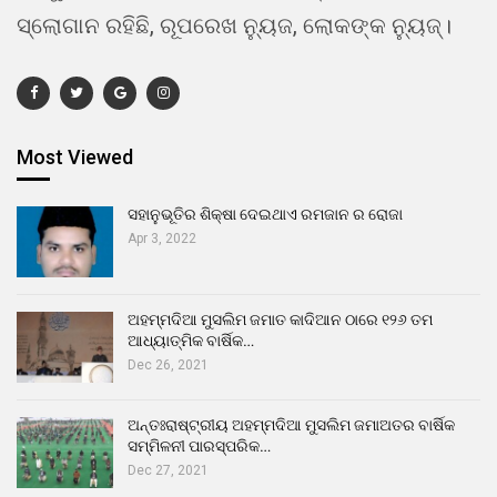
ସ୍ଲୋଗାନ ରହିଛି, ରୂପରେଖ ନ୍ୟୁଜ, ଲୋକଙ୍କ ନ୍ୟୁଜ୍।
Most Viewed
ସହାନୁଭୂତିର ଶିକ୍ଷା ଦେଇଥାଏ ରମଜାନ ର ରୋଜା
Apr 3, 2022
ଅହମ୍ମଦିଆ ମୁସଲିମ ଜମାତ କାଦିଆନ ଠାରେ ୧୨୬ ତମ
ଆଧ୍ୟାତ୍ମିକ ବାର୍ଷିକ…
Dec 26, 2021
ଅନ୍ତଃରାଷ୍ଟ୍ରୀୟ ଅହମ୍ମଦିଆ ମୁସଲିମ ଜମାଅତର ବାର୍ଷିକ
ସମ୍ମିଳନୀ ପାରସ୍ପରିକ…
Dec 27, 2021