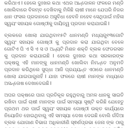
କରିଥାଏ l ହେଲେ ଦୁଃଖର କଥା ଏଥର ଆନ୍ଦୋଳନ ଫଳରେ ମଣ୍ଡି
ଖୋଲିବାରେ ବିଳମ୍ବ ଦେଖିବାକୁ ମିଳିଛି ଚାଷୀ ମାନେ ଯେପରି ନିଜର
ଧାନ ଫସଲ ପ୍ରଦାନରେ ଅସୁବିଧା ହେବନି ନହେବ ସେଥିପାଇଁ ମହିଳା
ସ୍ୱୟଂ ସହାୟକ ଗୋଷ୍ଠୀକୁ ଦାୟିତ୍ୱ ପ୍ରଦାନ କରାଯାଇଛି l
ବ୍ଲକରେ ଖୋଲା ଯାଇଥିବା୧୫ଟି ଧାନମଣ୍ଡି ମଧ୍ୟରୁ୧୩ଗୋଟି
ସ୍ୱୟଂ ସହାୟକ ଗୋଷ୍ଠୀ କୁ ପ୍ରଦାନ କରା ଯାଇଥିବା ବେଳେ
ଗୋଟିଏ ପି ଏ ସି ଏ ସ ଓ ଅନ୍ୟଟି ମିଶନ ଶକ୍ତି ବ୍ଲକ ଫେଡରସନ
କୁ ପ୍ରଦାନ କରାଯାଇଛି l ହେଲେ ଦୁଃଖର କଥା ସରକାରଙ୍କ
ପକ୍ଷରୁ ଏହି ମାନଙ୍କୁ ଧାନମଣ୍ଡି ଖୋଲିବା ନିମନ୍ତେ ଅନୁମତି
ପ୍ରଦାନ କରିଥିଲେ ସୁଦ୍ଧା ଆଜି ପ୍ରଯ୍ୟନ୍ତ ଏଠାରେ ଧାନମଣ୍ଡି
ଖୋଲା ଯାଇପାରୁନାହିଁ l ଯାହା ଫଳରେ ଚାଷୀ ମାନଙ୍କ ମଧ୍ୟରେ
ଅସନ୍ତୋଷ ଦେଖାଦେଇଛି l
ଅପର ପକ୍ଷରେ ପାଗ ପ୍ରତିକୂଳ ରହୁଥିବାରୁ ଅମଳ ଧାନକୁ ସାଇତି
ରଖିବା ପାଇଁ ଚାଷୀ ମାନଙ୍କ ପାଇଁ ସମସ୍ୟା ସୃଷ୍ଟି କରିଛି ଯେହେତୁ
ପ୍ରଥମ ଥର ପାଇଁ ସ୍ୱୟଂ ସହାୟକ ଗୋଷ୍ଠୀ ଉକ୍ତ କାର୍ଯ୍ୟରେ
ନିୟୋଜିତ ହୋଇଥିବାରୁ ଏହି ସମସ୍ୟା ଦେଖା ଦେଇଛି ବୋଲି ଗଁଦିଆ
ବ୍ଲକ ଯୋଗାଣ ବିଭାଗ ଅଧିକାରୀଣି ସ୍ଵର୍ଣପ୍ରଭା ଜେନା ଙ୍କ ଠାରୁ