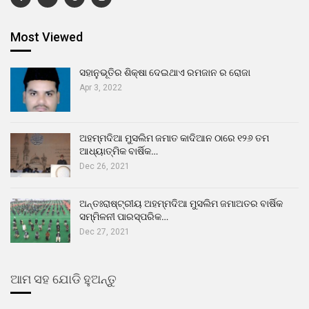
Most Viewed
ସହାନୁଭୂତିର ଶିକ୍ଷା ଦେଇଥାଏ ରମଜାନ ର ରୋଜା
Apr 3, 2022
ଅହମ୍ମଦିଆ ମୁସଲିମ ଜମାତ କାଦିଆନ ଠାରେ ୧୨୬ ତମ
ଆଧ୍ୟାତ୍ମିକ ବାର୍ଷିକ…
Dec 26, 2021
ଅନ୍ତଃରାଷ୍ଟ୍ରୀୟ ଅହମ୍ମଦିଆ ମୁସଲିମ ଜମାଅତର ବାର୍ଷିକ
ସମ୍ମିଳନୀ ପାରସ୍ପରିକ…
Dec 27, 2021
ଆମ ସହ ଯୋଡି ହୁଅନ୍ତୁ