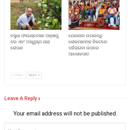
ବସୁଧା ଫାଉଣ୍ଡେସନ ପକ୍ଷରୁ
ଯୋଜନାର ଉପଲବ୍ଧି
ବର ଏବଂ ଅସ୍ୱସ୍ଥ ଚାରା
ଲୋକମାନଙ୍କ ନିକଟରେ
ରୋପଣ
ପହଁଚାଇବା ଉପରେ
ଆଲୋକପାତ
PREV
NEXT
Leave A Reply
Your email address will not be published.