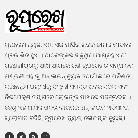
ରୂପରେଖ ନ୍ୟଜ. ଏହା ଏକ ମାସିକ ଖବର କାଗଜ ଭାବରେ
ପ୍ରକାଶିତ ହୁଏ । ପାଠକଙ୍କର ବଢୁଥିବା ଆଗ୍ରହ ଏବଂ
ଗ୍ରହଣୀୟତାକୁ ଆଖି ଆଗରେ ରଖି ରୂପରେଖର ସମ୍ପାଦନ
ମଣ୍ଡଳୀ ଏହାକୁ ଅନ୍ ଲାଇନ୍ ନ୍ୟୁଜ ପୋର୍ଟାଲରେ ପରିଣତ
କରିଛନ୍ତି। ପଲ୍ଲୀରୁ ଦିଲ୍ଲୀ ସମସ୍ତ ଖବର ସଠିକ ଏବଂ
ନିରପେକ୍ଷ ଢଙ୍ଗରେ ଲୋକଙ୍କ ପାଖରେ ପହଞ୍ଚାଇବ ।
ତେଣୁ ଏହି ମାସିକ ଖବର କାଗଜର ଅନ୍ ଲାଇନ ଏଡିସନର
ସ୍ଲୋଗାନ ରହିଛି, ରୂପରେଖ ନ୍ୟୁଜ, ଲୋକଙ୍କ ନ୍ୟୁଜ୍।