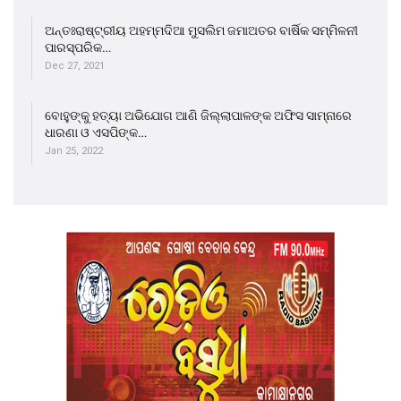
ଅନ୍ତଃରାଷ୍ଟ୍ରୀୟ ଅହମ୍ମଦିଆ ମୁସଲିମ ଜମାଅତର ବାର୍ଷିକ ସମ୍ମିଳନୀ
ପାରସ୍ପରିକ…
Dec 27, 2021
ବୋହୁଙ୍କୁ ହତ୍ୟା ଅଭିଯୋଗ ଆଣି ଜିଲ୍ଲାପାଳଙ୍କ ଅଫିସ ସାମ୍ନାରେ
ଧାରଣା ଓ ଏସପିଙ୍କ…
Jan 25, 2022