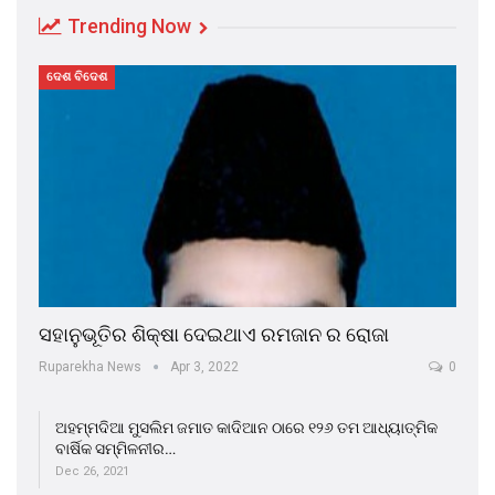
Trending Now
ଦେଶ ବିଦେଶ
ସହାନୁଭୂତିର ଶିକ୍ଷା ଦେଇଥାଏ ରମଜାନ ର ରୋଜା
Ruparekha News
Apr 3, 2022
0
ଅହମ୍ମଦିଆ ମୁସଲିମ ଜମାତ କାଦିଆନ ଠାରେ ୧୨୬ ତମ ଆଧ୍ୟାତ୍ମିକ
ବାର୍ଷିକ ସମ୍ମିଳନୀର…
Dec 26, 2021