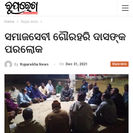
Home
ଜିଲ୍ଲା ଖବର
ସମାଜସେବୀ ଗୌରହରି ଦାସଙ୍କ
ପରଲୋକ
On
Dec 31, 2021
By
Ruparekha News
ଜିଲ୍ଲା ଖବର