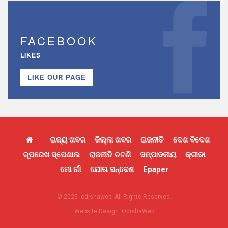
FACEBOOK
LIKES
LIKE OUR PAGE
ରାଜ୍ୟ ଖବର
ଜିଲ୍ଲା ଖବର
ରାଜନୀତି
ଦେଶ ବିଦେଶ
ରୂପରେଖ ସ୍ପେଶାଲ
ରାଜନୀତି ଚଟଣି
ସମ୍ପାଦକୀୟ
କ୍ରୀଡା
ମୋ ଗାଁ
ଯୋଗ ସନ୍ଦେଶ
Epaper
© 2025- odishaweb. All Rights Reserved.
Website Design:
OdishaWeb