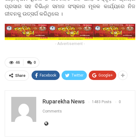
ପ୍ରସାର ସହ ବିଭିନ୍ନ ସମାଜ ସଂସ୍କାର ମୂଳକ କାର୍ଯ୍ୟରେ ନିଜ
ଜୀବନକୁ ଉତ୍ସର୍ଗ କରିଥିଲେ ।
- Advertisement -
46
0
Facebook
Twitter
Google+
Share
Ruparekha News
1483 Posts
0
Comments