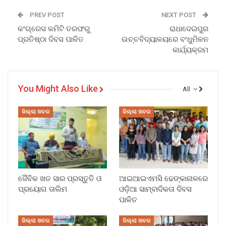
PREV POST
NEXT POST
କଂଗ୍ରେସ କମିଟି ତରଫରୁ
ରାଧାଦେଇପୁର
ପ୍ରତିଷ୍ଠା ଦିବସ ପାଳିତ
ଉଚ୍ଚବିଦ୍ୟାଳୟରେ ବଂଧୁମିଳନ
କାର୍ଯ୍ୟକ୍ରମ
You Might Also Like
All
ଜିଲ୍ଲା ଖବର
ଜିଲ୍ଲା ଖବର
ଜୈବିକ ଖତ ସାର ପ୍ରସ୍ତୁତି ଓ
ଆଇଆଇଏମସି ଢେଙ୍କାନାଳରେ
ପ୍ରୟୋଗ ତାଲିମ
ଓଡ଼ିଆ ସାମ୍ବାଦିକତା ଦିବସ
ପାଳିତ
ଜିଲ୍ଲା ଖବର
ଜିଲ୍ଲା ଖବର