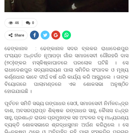
46
0
Share
ଢେଙ୍କାନାଳ : ଢେଙ୍କାନାଳ ସଦର ବ୍ଲକର ରାଧାଦେଈପୁର
ପଂଚାୟତ ଅନ୍ତର୍ଗତ ନୂଆପଡ଼ା ଗାଁର ସମାଜସେବୀ ଗୌରହରି ଦାସ
(୭୦)ଙ୍କର ମସ୍କିଷ୍କାଘାତରେ ପରଲୋକ ଘଟିଛି । ସେ
ରାଧାଦେଈପୁର ସତ୍ୟନାରାୟଣ ପାଲା ସମିତିର ସଂପାଦକ ଓ ମୂଖ୍ୟ
କର୍ଣ୍ଣଧାର ଭାବେ ଦୀର୍ଘ ବର୍ଷ ଧରି କାର୍ଯ୍ୟ କରି ଆସୁଥିଲେ । ତାଙ୍କ
ବିୟୋଗରେ ପାଲାମଣ୍ଡରେ ଏକ ଶୋକସଭା ଅନୁଷ୍ଠିତ
ହୋଇଯାଇଛି ।
ପୂର୍ବତନ ସମିତି ସଭ୍ୟ ଗଙ୍ଗାଧର ସେଠୀ, ସମାଜସେବୀ ନିର୍ମଳଚନ୍ଦ୍ର
ଦାଶ, ଅବସରପ୍ରାପ୍ତ ଶିକ୍ଷକ ରଙ୍ଗାଧର ସାହୁ, କୈଳାସ ଚନ୍ଦ୍ର
ସାହୁ, ପ୍ରଶାନ୍ତ ରାଉଳ ପ୍ରମୁଖଙ୍କ ସହ ଅଂଚଳର ବହୁ ମାନ୍ୟଗଣ୍ୟ
ବ୍ୟକ୍ତି ଶୋକସଭାରେ ଶ୍ରଦ୍ଧାସୁମନ ଅର୍ପଣ କରିଥିଲେ । ସେ
ଭିନ୍ନକ୍ଷମ ଥିଲେ ଓ ଅବିବାହିତ ରହି ପାଲା ସଂସ୍କୃତିର ପ୍ରଚାର