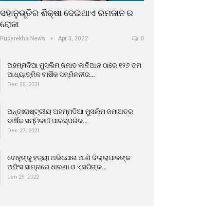
ସହାନୁଭୂତିର ଶିକ୍ଷା ଦେଇଥାଏ ରମଜାନ ର
ରୋଜା
Ruparekha News
Apr 3, 2022
0
ଅହମ୍ମଦିଆ ମୁସଲିମ ଜମାତ କାଦିଆନ ଠାରେ ୧୨୬ ତମ
ଆଧ୍ୟାତ୍ମିକ ବାର୍ଷିକ ସମ୍ମିଳନୀର…
Dec 26, 2021
ଅନ୍ତଃରାଷ୍ଟ୍ରୀୟ ଅହମ୍ମଦିଆ ମୁସଲିମ ଜମାଅତର
ବାର୍ଷିକ ସମ୍ମିଳନୀ ପାରସ୍ପରିକ…
Dec 27, 2021
ବୋହୁଙ୍କୁ ହତ୍ୟା ଅଭିଯୋଗ ଆଣି ଜିଲ୍ଲାପାଳଙ୍କ
ଅଫିସ ସାମ୍ନାରେ ଧାରଣା ଓ ଏସପିଙ୍କ…
Jan 25, 2022