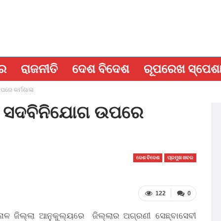
ବର
ରାଜନୀତି
ଦେଶ ବିଦେଶ
ରୂପରେଖ ସ୍ପେଶ
ପରେ କର୍ମଶାଳା
ଓ ସଦବିନିଯୋଗ ଉପରେ
ଦେଶ ବିଦେଶ
ପ୍ରମୁଖ ଖବର
122
0
ନାଳ ଜିଲ୍ଲା ଆନୁକୁଲ୍ୟରେ ଜିଲ୍ଲାର ଅଗ୍ରଣୀ ସେଛ୍ବାସେବୀ