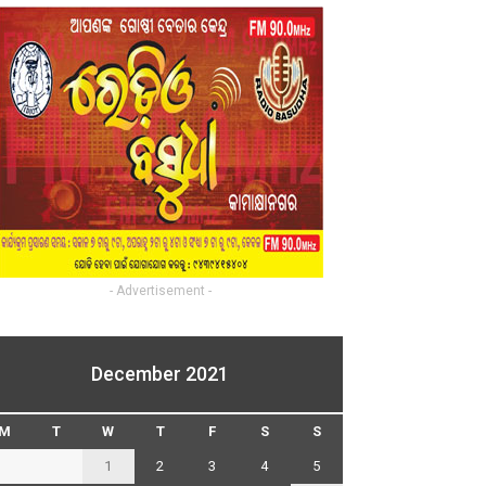
- Advertisement -
December 2021
M
T
W
T
F
S
S
1
2
3
4
5