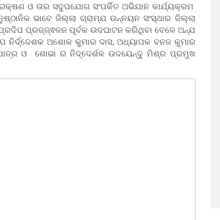
ରକ୍ଷଣ ଓ ତାର ସଦୁପଯୋଗ ସଂପର୍କିତ ଅଭିଯାନ କାର୍ଯ୍ୟକ୍ରମ
ୁଷ୍ଠାନିକ ଭାବେ ଜିଲ୍ଲା ଗ୍ରାମ୍ଯ ଉନ୍ନୟନ ସଂସ୍ଥାର ଜିଲ୍ଲା
ୀ ପ୍ରଦିପ ପ୍ରଜ୍ଜ୍ଵଳନ ପୂର୍ବକ ଉଦଘାଟନ କରିଥିବା ବେଳେ ଅନ୍ଯ
ପ ନିର୍ଦ୍ଦେଶକ ଅଶୋକ କୁମାର ଦାସ, ଅଧ୍ୟାପକ ବନଜ କୁମାର
ପାତ୍ର ଓ ଶୋଭା ର ନିଦ୍ଦେର୍ଶକ ଉଦୟେନ୍ଦୁ ମିଶ୍ର ପ୍ରମୁଖ