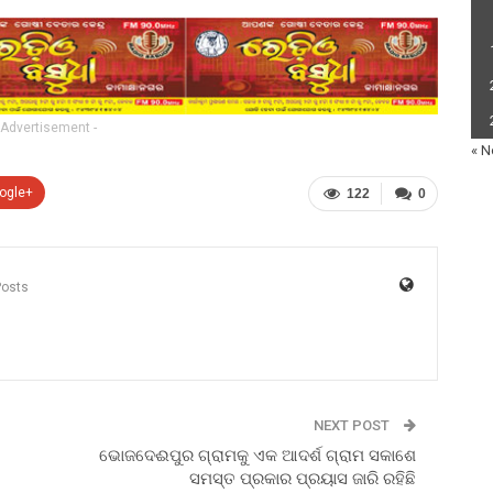
 Advertisement -
« N
ogle+
122
0
Posts
NEXT POST
ଭୋଜଦେଈପୁର ଗ୍ରାମକୁ ଏକ ଆଦର୍ଶ ଗ୍ରାମ ସକାଶେ
ସମସ୍ତ ପ୍ରକାର ପ୍ରୟାସ ଜାରି ରହିଛି