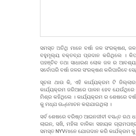
ସମସ୍ତ ଅତିଥି ମାନେ ବର୍ଷା ଜଳ ସଂରକ୍ଷଣ, ଜଳ 
ବହୁମୂଲ୍ୟ ବକ୍ତବ୍ଯ ପ୍ରଦାନ କରିଥିଲେ । 
ପହଞ୍ଚିବ ତଥା ସାଧାରଣ ଲୋକ ଜଳ ର ଆବଶ୍ୟକ
ସର୍ବୋପରି ବର୍ଷା ଜଳର ସଂରକ୍ଷଣ କରିପାରିବେ 
ସୂଚନା ଥାଉ କି, ଏହି କାର୍ଯ୍ୟକ୍ରମ ଟି ଜିଲ୍ଲ
କାର୍ଯ୍ୟକ୍ରମ ଜରିଆରେ ପାଳନ ହେବ ଯେଉଁଥିରେ 
ମିଶ୍ର କହିଥିଲେ । କାର୍ଯ୍ୟକ୍ରମ ର ଶେଷରେ ବର
କୁ ମଧ୍ଯ ଉନ୍ମୋଚନ କରାଯାଇଥିଲା ।
ସର୍ବ ଶେଷରେ ବରିଷ୍ଠ ଆଇନଜୀବୀ ବସନ୍ତ ରଥ ଧନ
ଲାଇନ, ସଖି, ମହିଳା ବାଳିକା ସହାୟକ ଗ୍ରାମପଞ୍
ସମସ୍ତ NYVମାନେ ଯୋଗଦାନ କରି କାର୍ଯକ୍ରମ କ