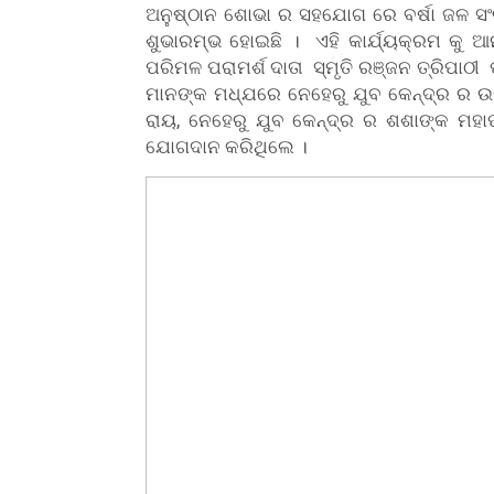
ଅନୁଷ୍ଠାନ ଶୋଭା ର ସହଯୋଗ ରେ ବର୍ଷା ଜଳ ସଂ
ଶୁଭାରମ୍ଭ ହୋଇଛି । ଏହି କାର୍ଯ୍ୟକ୍ରମ କୁ ଆନ
ପରିମଳ ପରାମର୍ଶ ଦାତା ସ୍ମୃତି ରଞ୍ଜନ ତ୍ରିପାଠ
ମାନଙ୍କ ମଧ୍ଯରେ ନେହେରୁ ଯୁବ କେନ୍ଦ୍ର ର ଉ
ରାୟ, ନେହେରୁ ଯୁବ କେନ୍ଦ୍ର ର ଶଶାଙ୍କ ମହା
ଯୋଗଦାନ କରିଥିଲେ ।