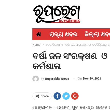
ରାଜ୍ୟ ଖବର
ଜିଲ୍ଲା ଖ
Home
ଦେଶ ବିଦେଶ
ବର୍ଷା ଜଳ ସଂରକ୍ଷଣ ଓ ସଦବିନିଯୋଗ ଉ
ବର୍ଷା ଜଳ ସଂରକ୍ଷଣ 
କର୍ମଶାଳା
On
Dec 29, 2021
By
Ruparekha News
Share
ଢେଙ୍କାନାଳ : ନେହେରୁ ଯୁବ କେନ୍ଦ୍ର ଢେଙ୍କା