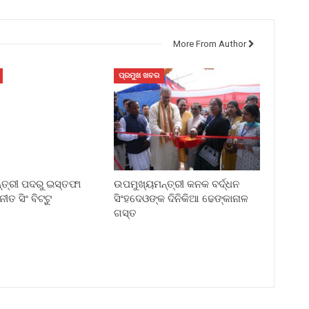
More From Author
ପ୍ରମୁଖ ଖବର
୍ତ୍ରୀ ପଦରୁ ଇସ୍ତଫା
ଉପମୁଖ୍ୟମନ୍ତ୍ରୀ କନକ ବର୍ଦ୍ଧନ
ତ ସିଂ ବିଟ୍ଟୁ
ସିଂହଦେଓଙ୍କ ଦିନିକିଆ ଢେଙ୍କାନାଳ
ଗସ୍ତ