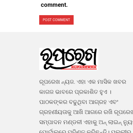
comment.
ରୂପରେଖ ନ୍ୟଜ. ଏହା ଏକ ମାସିକ ଖବର
କାଗଜ ଭାବରେ ପ୍ରକାଶିତ ହୁଏ ।
ପାଠକଙ୍କର ବଢୁଥିବା ଆଗ୍ରହ ଏବଂ
ଗ୍ରହଣୀୟତାକୁ ଆଖି ଆଗରେ ରଖି ରୂପରେ
ସମ୍ପାଦନ ମଣ୍ଡଳୀ ଏହାକୁ ଅନ୍ ଲାଇନ୍ ନ୍ୟ
ପୋର୍ଟାଲରେ ପରିଣତ କରିଛନ୍ତି। ପଲ୍ଲୀରୁ