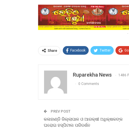
-
Facebook
Twitter
Go
Share
Ruparekha News
1486 
0 Comments
PREV POST
କଳାହାଣ୍ଡି ଜିଲ୍ଲାପାଳ ଓ ଆରକ୍ଷୀ ଅଧିକ୍ଷକଙ୍କ
ଘରୋଇ ହସ୍ପିଟାଲ ପରିଦର୍ଶନ