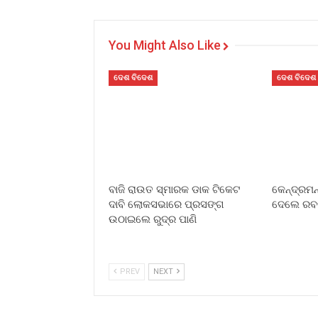
You Might Also Like
ଦେଶ ବିଦେଶ
ଦେଶ ବିଦେଶ
ବାଜି ରାଉତ ସ୍ମାରକ ଡାକ ଟିକେଟ
କେନ୍ଦ୍ରମନ
ଦାବି ଲୋକସଭାରେ ପ୍ରସଙ୍ଗ
ଦେଲେ ରବନୀ
ଉଠାଇଲେ ରୁଦ୍ର ପାଣି
PREV
NEXT