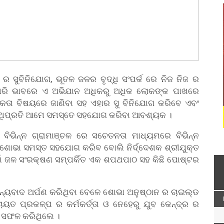
ର ସୁବିନିଯୋଗ, ଭୂତଳ ଜଳର ବୃଦ୍ଧି ସଂପର୍କ ରେ ନିଜ ନିଜ ର
କିପରି ଭାବରେ ଏ ଅଭିଯାନ ଅଧିକରୁ ଅଧିକ ଲୋକଙ୍କ ପାଖରେ
ତା ବିଷୟରେ ଜାଣିବା ସହ ଏହାର ସୁ ବିନିଯୋଗ କରିବେ ଏବଂ
ସେଥିପ୍ରତି ଆମେ ସମସ୍ତେ ସହଯୋଗ କରିବା ଆବଶ୍ୟକ ।
ାର ବିଭିନ୍ନ ଗ୍ରାମାଞ୍ଚଳ ରେ ସଚେତନତା ମାଧ୍ୟମରେ ବିଭିନ୍ନ
ଶୋଭା ସମସ୍ତ ସହଯୋଗ କରିବ ବୋଲି ନିର୍ଦ୍ଦେଶକ ଶ୍ରୀଯୁକ୍ତ
୍ଷା ଜଳ ସଂରକ୍ଷଣ ସମ୍ପର୍କିତ ଏକ ଶପଥପାଠ ସହ କିଛି ପୋଷ୍ଟର
୍ୟବାଦ ଅର୍ପଣ କରିଥିବା ବେଳେ ଶୋଭା ଅନୁଷ୍ଠାନ ର ଚାଇଲ୍ଡ
ଚାୟତ ପ୍ରକଳ୍ପ ର କର୍ମକର୍ତ୍ତା ଓ ନେହେରୁ ଯୁବ କେନ୍ଦ୍ର ର
ୁ ସଫଳ କରିଥିଲେ ।