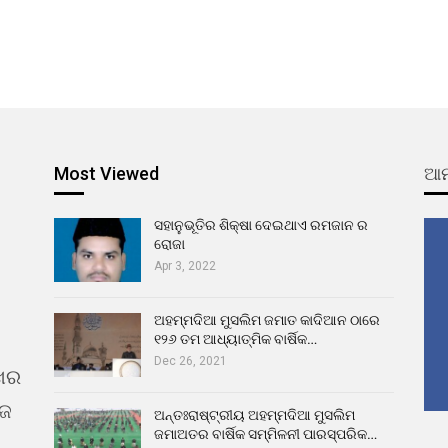
Most Viewed
ଆମ
ସହାନୁଭୂତିର ଶିକ୍ଷା ଦେଇଥାଏ ରମଜାନ ର
ରୋଜା
Apr 3, 2022
ଅହମ୍ମଦିଆ ମୁସଲିମ ଜମାତ କାଦିଆନ ଠାରେ
୧୨୬ ତମ ଆଧ୍ୟାତ୍ମିକ ବାର୍ଷିକ…
Dec 26, 2021
ଖର
ୁଜ
ଅନ୍ତଃରାଷ୍ଟ୍ରୀୟ ଅହମ୍ମଦିଆ ମୁସଲିମ
ଜମାଅତର ବାର୍ଷିକ ସମ୍ମିଳନୀ ପାରସ୍ପରିକ…