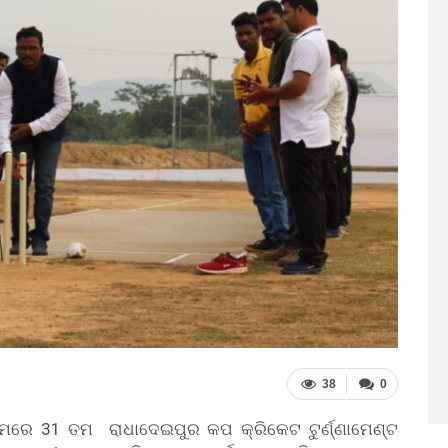
38
0
ାମରେ 31 ତମ ରାଧାଦେଇପୁର କପ କ୍ରିକେଟ ଟୁର୍ଣ୍ଣାମେଣ୍ଟ