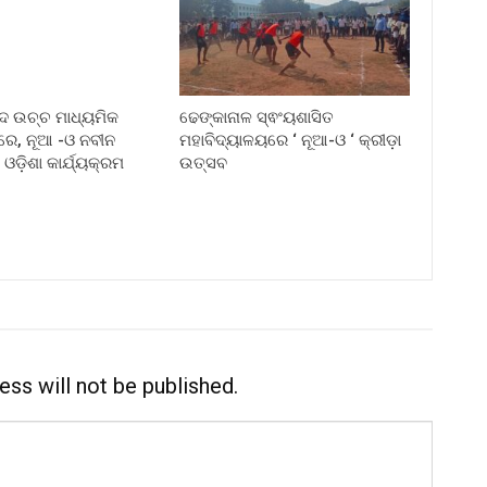
୍ଦ ଉଚ୍ଚ ମାଧ୍ୟମିକ
ଢେଙ୍କାନାଳ ସ୍ଵଂୟଶାସିତ
ରେ, ନୂଆ -ଓ ନବୀନ
ମହାବିଦ୍ୟାଳୟରେ ‘ ନୂଆ-ଓ ‘ କ୍ରୀଡ଼ା
 ଓଡ଼ିଶା କାର୍ଯ୍ୟକ୍ରମ
ଉତ୍ସବ
ess will not be published.