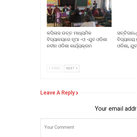
କପିଳାସ ଉଚ୍ଚ ମାଧ୍ୟମିକ
ସଚ୍ଚିଦାନନ
ବିଦ୍ୟାଳୟରେ ନୂଆ -ଓ -ଯୁବ ଓଡିଶା
ବିଦ୍ୟାଳୟ 
ନବୀନ ଓଡିଶା କାର୍ଯ୍ୟକ୍ରମ
ଓଡିଶା, ଯୁବ
PREV
NEXT
Leave A Reply
Your email addr