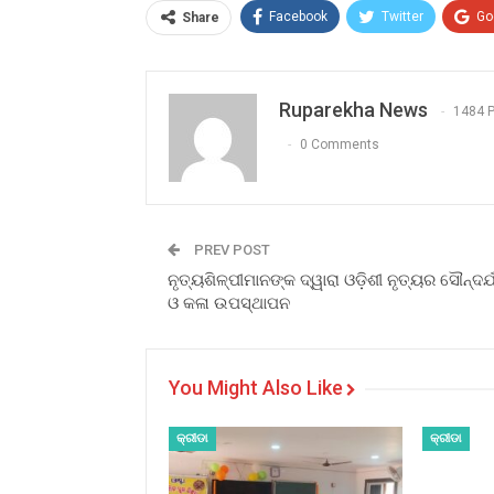
Facebook
Twitter
Go
Share
Ruparekha News
1484 
0 Comments
PREV POST
ନୃତ୍ୟଶିଳ୍ପୀମାନଙ୍କ ଦ୍ୱାରା ଓଡ଼ିଶୀ ନୃତ୍ୟର ସୌନ୍ଦର୍
ଓ କଳା ଉପସ୍ଥାପନ
You Might Also Like
କ୍ରୀଡା
କ୍ରୀଡା