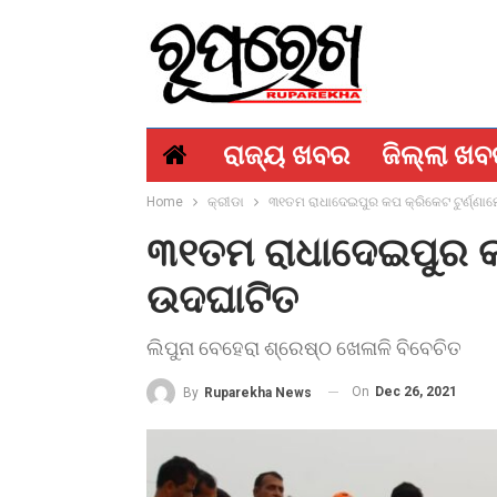
ରାଜ୍ୟ ଖବର
ଜିଲ୍ଲା ଖ
Home
କ୍ରୀଡା
୩୧ତମ ରାଧାଦେଇପୁର କପ କ୍ରିକେଟ ଟୁର୍ଣ୍ଣା
୩୧ତମ ରାଧାଦେଇପୁର କପ
ଉଦଘାଟିତ
ଲିପୁନା ବେହେରା ଶ୍ରେଷ୍ଠ ଖେଳାଳି ବିବେଚିତ
On
Dec 26, 2021
By
Ruparekha News