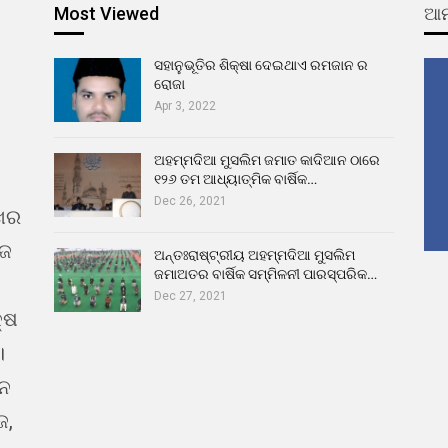
Most Viewed
ଆମ
ସହାନୁଭୂତିର ଶିକ୍ଷା ଦେଇଥାଏ ରମଜାନ ର
ରୋଜା
Apr 3, 2022
ଅହମ୍ମଦିଆ ମୁସଲିମ ଜମାତ କାଦିଆନ ଠାରେ
୧୨୬ ତମ ଆଧ୍ୟାତ୍ମିକ ବାର୍ଷିକ…
Dec 26, 2021
ଖର
ୁଜ
ଅନ୍ତଃରାଷ୍ଟ୍ରୀୟ ଅହମ୍ମଦିଆ ମୁସଲିମ
ଜମାଅତର ବାର୍ଷିକ ସମ୍ମିଳନୀ ପାରସ୍ପରିକ…
Dec 27, 2021
୍ଷ
।
ଇନ
ଜ,