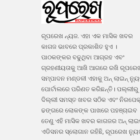
ରୂପରେଖ ନ୍ୟଜ. ଏହା ଏକ ମାସିକ ଖବର
କାଗଜ ଭାବରେ ପ୍ରକାଶିତ ହୁଏ ।
ପାଠକଙ୍କର ବଢୁଥିବା ଆଗ୍ରହ ଏବଂ
ଗ୍ରହଣୀୟତାକୁ ଆଖି ଆଗରେ ରଖି ରୂପରେ
ସମ୍ପାଦନ ମଣ୍ଡଳୀ ଏହାକୁ ଅନ୍ ଲାଇନ୍ ନ୍ୟ
ପୋର୍ଟାଲରେ ପରିଣତ କରିଛନ୍ତି। ପଲ୍ଲୀରୁ
ଦିଲ୍ଲୀ ସମସ୍ତ ଖବର ସଠିକ ଏବଂ ନିରପେକ
ଢଙ୍ଗରେ ଲୋକଙ୍କ ପାଖରେ ପହଞ୍ଚାଇବ 
ତେଣୁ ଏହି ମାସିକ ଖବର କାଗଜର ଅନ୍ ଲା
ଏଡିସନର ସ୍ଲୋଗାନ ରହିଛି, ରୂପରେଖ ନ୍ୟୁ