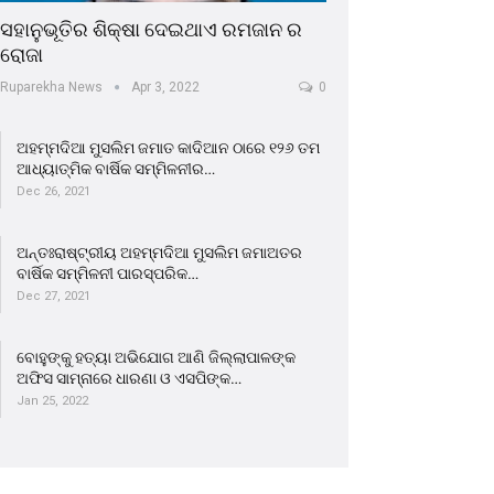
ସହାନୁଭୂତିର ଶିକ୍ଷା ଦେଇଥାଏ ରମଜାନ ର
ରୋଜା
Ruparekha News
Apr 3, 2022
0
ଅହମ୍ମଦିଆ ମୁସଲିମ ଜମାତ କାଦିଆନ ଠାରେ ୧୨୬ ତମ
ଆଧ୍ୟାତ୍ମିକ ବାର୍ଷିକ ସମ୍ମିଳନୀର…
Dec 26, 2021
ଅନ୍ତଃରାଷ୍ଟ୍ରୀୟ ଅହମ୍ମଦିଆ ମୁସଲିମ ଜମାଅତର
ବାର୍ଷିକ ସମ୍ମିଳନୀ ପାରସ୍ପରିକ…
Dec 27, 2021
ବୋହୁଙ୍କୁ ହତ୍ୟା ଅଭିଯୋଗ ଆଣି ଜିଲ୍ଲାପାଳଙ୍କ
ଅଫିସ ସାମ୍ନାରେ ଧାରଣା ଓ ଏସପିଙ୍କ…
Jan 25, 2022