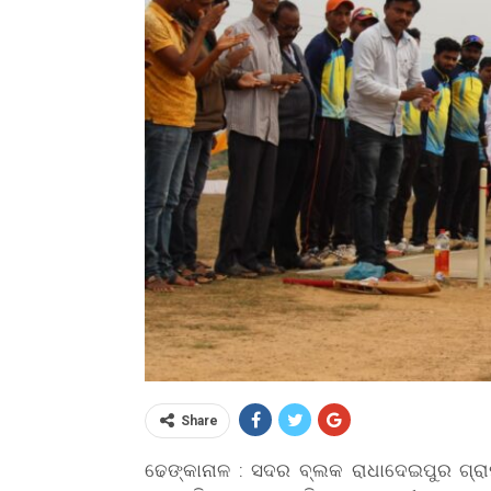
Share
ଢେଙ୍କାନାଳ : ସଦର ବ୍ଲକ ରାଧାଦେଇପୁର ଗ୍ର