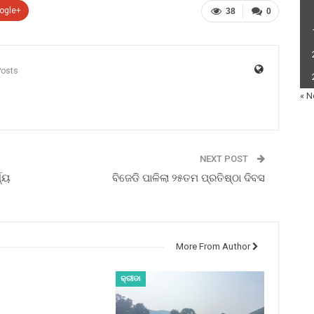
ogle+
38
0
Posts
« N
NEXT POST
ଯ୍ୟ
ବିଜେଡି ପାଳିଲା ୨୫ତମ ପ୍ରତିଷ୍ଠା ଦିବସ
More From Author
କ୍ରୀଡା