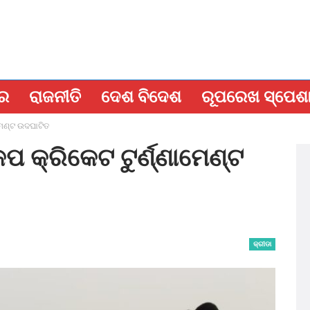
ବର
ରାଜନୀତି
ଦେଶ ବିଦେଶ
ରୂପରେଖ ସ୍ପେଶ
ମେଣ୍ଟ ଉଦଘାଟିତ
 କ୍ରିକେଟ ଟୁର୍ଣ୍ଣାମେଣ୍ଟ
କ୍ରୀଡା