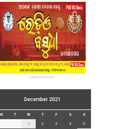
- Advertisement -
December 2021
M
T
W
T
F
S
S
1
2
3
4
5