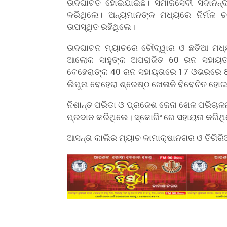
ଉଦଘାଟିତ ହୋଇଯାଇଛି। ସମାଜସେବୀ ସଦାନନ୍ଦ ଦ
କରିଥିଲେ। ଅନ୍ୟମାନଙ୍କ ମଧ୍ୟରେ ନିର୍ମଳ ଚନ
ଉପସ୍ଥିତ ରହିଥିଲେ।
ଉଦଘାଟନ ମ୍ୟାଚରେ ଚୌଦ୍ୱାର ଓ ଛତିଆ ମଧ୍ୟ
ଆଲୋକ ସାହୁଙ୍କ ଅପରାଜିତ 60 ରନ ସହାୟତ
ବେହେରାଙ୍କ 40 ରନ ସହାୟତାରେ 17 ଓଭରରେ 
ଲିପୁନା ବେହେରା ଶ୍ରେଷ୍ଠ ଖେଳାଳି ବିବେଚିତ ହୋ
ନିଶାନ୍ତ ପରିଡା ଓ ପ୍ରଜେଶ ଜେନା ଖେଳ ପରିଚାଳ
ପ୍ରଦାନ କରିଥିଲେ। ସ୍କୋରିଂ ରେ ସହାୟତା କରି
ଆସନ୍ତା କାଲିର ମ୍ୟାଚ କାମାକ୍ଷାନଗର ଓ ତିଗିର
-