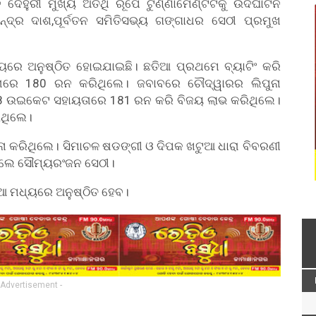
େହୁରୀ ମୁଖ୍ୟ ଅତିଥି ରୂପେ ଟୁର୍ଣ୍ଣାମେଣ୍ଟଟିକୁ ଉଦଘାଟନ
୍ଦ୍ର ଦାଶ,ପୂର୍ବତନ ସମିତିସଭ୍ୟ ଗଙ୍ଗାଧର ସେଠୀ ପ୍ରମୁଖ
ରେ ଅନୁଷ୍ଠିତ ହୋଇଯାଇଛି। ଛତିଆ ପ୍ରଥମେ ବ୍ୟାଟିଂ କରି
ାରେ 180 ରନ କରିଥିଲେ। ଜବାବରେ ଚୌଦ୍ୱାରର ଲିପୁନା
8 ଉଇକେଟ ସହାୟତାରେ 181 ରନ କରି ବିଜୟ ଲାଭ କରିଥିଲେ।
ଇଥିଲେ।
ନା କରିଥିଲେ। ସିମାଚଳ ଷଡଙ୍ଗୀ ଓ ଦିପକ ଖଟୁଆ ଧାରା ବିବରଣୀ
ଥିଲେ ସୌମ୍ୟରଂଜନ ସେଠୀ।
ିଆ ମଧ୍ୟରେ ଅନୁଷ୍ଠିତ ହେବ।
 Advertisement -