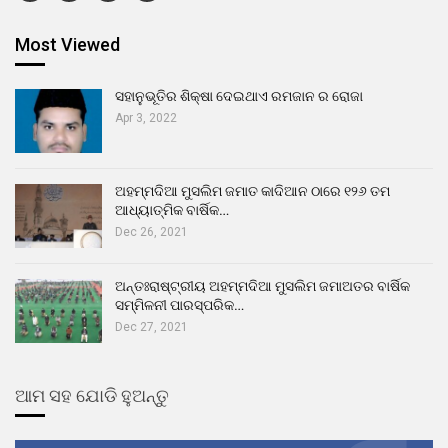
Most Viewed
ସହାନୁଭୂତିର ଶିକ୍ଷା ଦେଇଥାଏ ରମଜାନ ର ରୋଜା
Apr 3, 2022
ଅହମ୍ମଦିଆ ମୁସଲିମ ଜମାତ କାଦିଆନ ଠାରେ ୧୨୬ ତମ
ଆଧ୍ୟାତ୍ମିକ ବାର୍ଷିକ…
Dec 26, 2021
ଅନ୍ତଃରାଷ୍ଟ୍ରୀୟ ଅହମ୍ମଦିଆ ମୁସଲିମ ଜମାଅତର ବାର୍ଷିକ
ସମ୍ମିଳନୀ ପାରସ୍ପରିକ…
Dec 27, 2021
ଆମ ସହ ଯୋଡି ହୁଅନ୍ତୁ