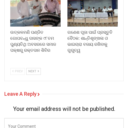
ଉତ୍କଳମଣି ପଣ୍ଡିତ
ଗଣେଶ ପୂଜା ପାଇଁ ପ୍ରସ୍ତୁତି
ଗୋପବନ୍ଧୁ ଦାସଙ୍କ ୯୮ତମ
ବୈଠକ: ଶାନ୍ତିଶୃଙ୍ଖଳା ଓ
ପୁଣ୍ୟତିଥି ଅବସରରେ ସମାଜ
ଭାଇଚାରା ବଜାୟ ରଖିବାକୁ
ପକ୍ଷରୁ ରକ୍ତଦାନ ଶିବିର
ଗୁରୁତ୍ୱ
PREV
NEXT
Leave A Reply
Your email address will not be published.