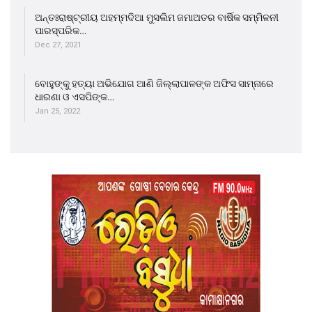
ଅନ୍ତଃରାଷ୍ଟ୍ରୀୟ ଅହମ୍ମଦିଆ ମୁସଲିମ ଜମାଅତର ବାର୍ଷିକ ସମ୍ମିଳନୀ
ପାରସ୍ପରିକ…
Dec 27, 2021
ବୋହୁଙ୍କୁ ହତ୍ୟା ଅଭିଯୋଗ ଆଣି ଜିଲ୍ଲାପାଳଙ୍କ ଅଫିସ ସାମ୍ନାରେ
ଧାରଣା ଓ ଏସପିଙ୍କ…
Jan 25, 2022