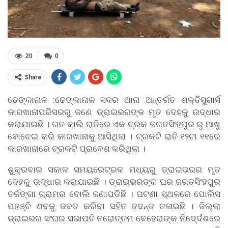
20
0
Share
ଢେଙ୍କାନାଳ :ଢେଙ୍କାନାଳ ସଦର ଥାନା ଅନ୍ତର୍ଗତ ଶକ୍ତିସୁଗାର୍ସ
କାରଖାନାପରିସରରୁ ଜଣେ ଡ୍ରାଇଭରଙ୍କ ମୃତ ଦେହକୁ ଉଦ୍ଧାର
କରାଯାଇଛି । ଗତ କାଲି ରାତିରେ ଏକ ଟ୍ରକ ଜଗତସିଂହପୁର ରୁ ଆଖୁ
ବୋଝେଇ କରି କାରଖାନାକୁ ଆସିଥିଲା । ଟ୍ରକଟି ରାତି ୧୨ଟା ୧୧ରେ
କାରଖାନାରେ ଟ୍ରକଟି ପ୍ରବେଶ କରିଥିଲା ।
ଶୁକ୍ରବାର ସକାଳ ସମୟରେଟ୍ରକ ମଧ୍ୟରୁ ଡ୍ରାଇଭରର ମୃତ
ଦେହକୁ ଉଦ୍ଧାର କରାଯାଇଛି । ଡ୍ରାଇଭରଙ୍କ ଘର ଜଗତସିଂହପୁର
ତର୍ଜଙ୍ଗା ଗ୍ରାମର ବୋଲି ଜଣାପଡିଛି । ଘଟଣା ସ୍ଥଳରେ ପୋଲିସ
ପହଞ୍ଚି ଶବକୁ ଜବତ କରିବା ସହିତ ତଦନ୍ତ ଚଳାଇଛି । ଜିଲ୍ଲା
ଡ୍ରାଇଭର ସଂଘର ସଭାପତି ନରୋତ୍ତମ ବେହେରାଙ୍କ ନିଦେ୍ର୍ଦଶରେ