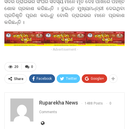
ସଦର ଡ୍ରାଇଭର ସଂଘର ସଦସ୍ୟ ମାନେ ମୃତ ଦେହ ପାଖରେ ପହଞ୍ଚି
ଶୋକ ପ୍ରକାଶ କରିଛନ୍ତି । ତୁରନ୍ତ ମୁଖ୍ୟମନ୍ତ୍ରୀ ଦେଇଥିବା
ପ୍ରତିଶୃତି ପୂରଣ କରନ୍ତୁ ବୋଲି ଡ୍ରାଇଭର ମାନେ ପ୍ରକାଶ
କରିଛନ୍ତି ।
- Advertisement -
20
0
Facebook
Twitter
Google+
Share
Ruparekha News
1488 Posts
0
Comments