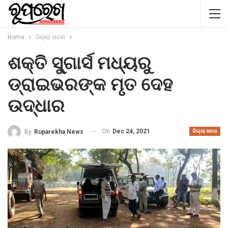
Home
ଜିଲ୍ଲା ଖବର
ଶକ୍ତି ସୁ୍ଗାର୍ସ ମଧ୍ୟରୁ
ଡ୍ରାଇଭରଙ୍କ ମୃତ ଦେହ
ଉଦ୍ଧାର
On
Dec 24, 2021
By
Ruparekha News
ଜିଲ୍ଲା ଖବର