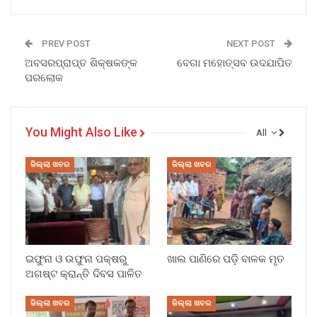
PREV POST
NEXT POST
ଅବସରପ୍ରାପ୍ତ ଶିକ୍ଷକଙ୍କ
ବେଗା ମହୋତ୍ସବ ଉଦଯାପିତ
ପରଲୋକ
You Might Also Like
All
ଜିଲ୍ଲା ଖବର
ଜିଲ୍ଲା ଖବର
ଇଫୁନା ଓ ଉଫୁନା ପକ୍ଷରୁ
ଖାଲ ପାଣିରେ ପଡ଼ି ବାଳକ ମୃତ
ଅଗଷ୍ଟ କ୍ରାନ୍ତି ଦିବସ ପାଳିତ
ଜିଲ୍ଲା ଖବର
ଜିଲ୍ଲା ଖବର