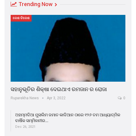
Trending Now
ଦେଶ ବିଦେଶ
ସହାନୁଭୂତିର ଶିକ୍ଷା ଦେଇଥାଏ ରମଜାନ ର ରୋଜା
Ruparekha News
Apr 3, 2022
0
ଅହମ୍ମଦିଆ ମୁସଲିମ ଜମାତ କାଦିଆନ ଠାରେ ୧୨୬ ତମ ଆଧ୍ୟାତ୍ମିକ
ବାର୍ଷିକ ସମ୍ମିଳନୀର…
Dec 26, 2021