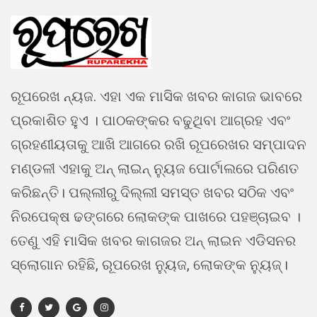
ରୂପରେଖ ନ୍ୟଜ. ଏହା ଏକ ମାସିକ ଖବର କାଗଜ ଭାବରେ
ପ୍ରକାଶିତ ହୁଏ । ପାଠକଙ୍କର ବଢୁଥିବା ଆଗ୍ରହ ଏବଂ
ଗ୍ରହଣୀୟତାକୁ ଆଖି ଆଗରେ ରଖି ରୂପରେଖର ସମ୍ପାଦନ
ମଣ୍ଡଳୀ ଏହାକୁ ଅନ୍ ଲାଇନ୍ ନ୍ୟୁଜ ପୋର୍ଟାଲରେ ପରିଣତ
କରିଛନ୍ତି। ପଲ୍ଲୀରୁ ଦିଲ୍ଲୀ ସମସ୍ତ ଖବର ସଠିକ ଏବଂ
ନିରପେକ୍ଷ ଢଙ୍ଗରେ ଲୋକଙ୍କ ପାଖରେ ପହଞ୍ଚାଇବ ।
ତେଣୁ ଏହି ମାସିକ ଖବର କାଗଜର ଅନ୍ ଲାଇନ ଏଡିସନର
ସ୍ଲୋଗାନ ରହିଛି, ରୂପରେଖ ନ୍ୟୁଜ, ଲୋକଙ୍କ ନ୍ୟୁଜ୍।