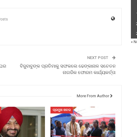
Posts
« N
NEXT POST
ଂଘର
ବିଜୁବାବୁଙ୍କ ପ୍ରତିମାକୁ ସଫକଲେ ଢେଙ୍କାନାଳ ସଚେତନ
ନାଗରିକ ଫୋରମ କାର୍ଯ୍ୟକର୍ତ୍ତା
More From Author
ପ୍ରମୁଖ ଖବର