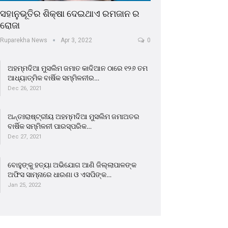
ସହାନୁଭୂତିର ଶିକ୍ଷା ଦେଇଥାଏ ରମଜାନ ର
ରୋଜା
Ruparekha News
Apr 3, 2022
0
ଅହମ୍ମଦିଆ ମୁସଲିମ ଜମାତ କାଦିଆନ ଠାରେ ୧୨୬ ତମ
ଆଧ୍ୟାତ୍ମିକ ବାର୍ଷିକ ସମ୍ମିଳନୀର…
Dec 26, 2021
ଅନ୍ତଃରାଷ୍ଟ୍ରୀୟ ଅହମ୍ମଦିଆ ମୁସଲିମ ଜମାଅତର
ବାର୍ଷିକ ସମ୍ମିଳନୀ ପାରସ୍ପରିକ…
Dec 27, 2021
ବୋହୁଙ୍କୁ ହତ୍ୟା ଅଭିଯୋଗ ଆଣି ଜିଲ୍ଲାପାଳଙ୍କ
ଅଫିସ ସାମ୍ନାରେ ଧାରଣା ଓ ଏସପିଙ୍କ…
Jan 25, 2022