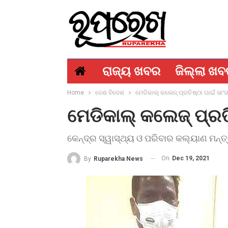
ରାଜ୍ୟ ଖବର
ଜିଲ୍ଲା ଖ
Home
ଦେଶ ବିଦେଶ
ମେଡିକାଲ୍ କଲେଜ୍ ପ୍ରତିଷ୍ଠା ପାଇଁ ସାଂ
ମେଡିକାଲ୍ କଲେଜ୍ ପ୍ରତି
କେନ୍ଦ୍ର ସ୍ୱାସ୍ଥ୍ୟ ଓ ପରିବାର କଲ୍ୟାଣ ମନ୍ତ
On
Dec 19, 2021
By
Ruparekha News