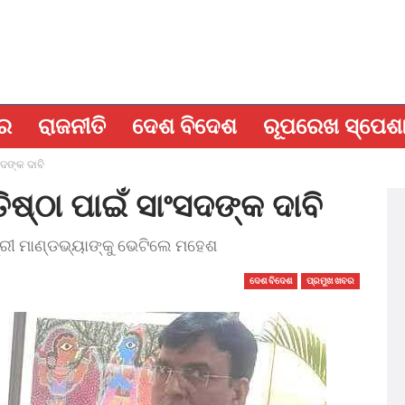
ବର
ରାଜନୀତି
ଦେଶ ବିଦେଶ
ରୂପରେଖ ସ୍ପେଶ
ସଦଙ୍କ ଦାବି
ଷ୍ଠା ପାଇଁ ସାଂସଦଙ୍କ ଦାବି
୍ରୀ ମାଣ୍ଡଭ୍ୟାଙ୍କୁ ଭେଟିଲେ ମହେଶ
ଦେଶ ବିଦେଶ
ପ୍ରମୁଖ ଖବର