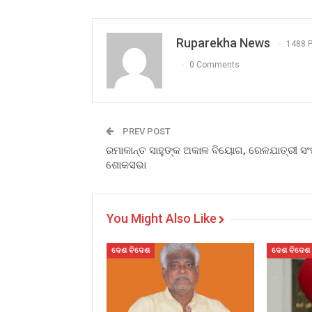
Ruparekha News
1488 
0 Comments
PREV POST
ରମାକାନ୍ତ ସାହୁଙ୍କ ଅକାଳ ବିୟୋଗ, ରେଳଯାତ୍ରୀ ସ
ଶୋକସଭା
You Might Also Like
ଦେଶ ବିଦେଶ
ଦେଶ ବିଦେଶ