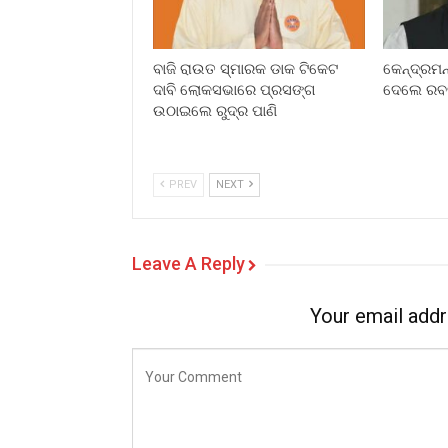
ବାଜି ରାଉତ ସ୍ମାରକ ଡାକ ଟିକେଟ
କେନ୍ଦ୍ରମନ
ଦାବି ଲୋକସଭାରେ ପ୍ରସଙ୍ଗ
ଦେଲେ ରବନୀ
ଉଠାଇଲେ ରୁଦ୍ର ପାଣି
PREV
NEXT
Leave A Reply
Your email addr