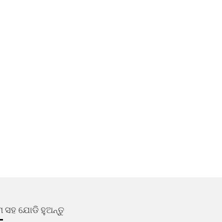
 ସହ ଯୋଡି ହୁଅନ୍ତୁ