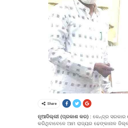
Share
ନୂଆଦିଲ୍ଲୀ (ପ୍ରକାଶ କର) :
କେନ୍ଦ୍ର ସରକାର 
କରିଥିବାବେଳେ ଆମ ରାଜ୍ୟର ଢେଙ୍କାନାଳ ଜିଲ୍ଲ