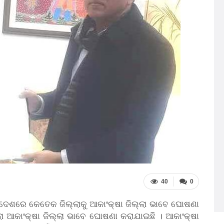
40
0
ଦେଶରେ କେତେକ ଜିଲ୍ଲାକୁ ଆକାଂକ୍ଷା ଜିଲ୍ଲା ଭାବେ ଘୋଷଣା
ା ଆକାଂକ୍ଷା ଜିଲ୍ଲା ଭାବେ ଘୋଷଣା କରାଯାଇଛି । ଆକାଂକ୍ଷା