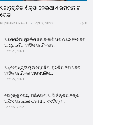
ସହାନୁଭୂତିର ଶିକ୍ଷା ଦେଇଥାଏ ରମଜାନ ର
ରୋଜା
Ruparekha News
Apr 3, 2022
0
ଅହମ୍ମଦିଆ ମୁସଲିମ ଜମାତ କାଦିଆନ ଠାରେ ୧୨୬ ତମ
ଆଧ୍ୟାତ୍ମିକ ବାର୍ଷିକ ସମ୍ମିଳନୀର…
Dec 26, 2021
ଅନ୍ତଃରାଷ୍ଟ୍ରୀୟ ଅହମ୍ମଦିଆ ମୁସଲିମ ଜମାଅତର
ବାର୍ଷିକ ସମ୍ମିଳନୀ ପାରସ୍ପରିକ…
Dec 27, 2021
ବୋହୁଙ୍କୁ ହତ୍ୟା ଅଭିଯୋଗ ଆଣି ଜିଲ୍ଲାପାଳଙ୍କ
ଅଫିସ ସାମ୍ନାରେ ଧାରଣା ଓ ଏସପିଙ୍କ…
Jan 25, 2022