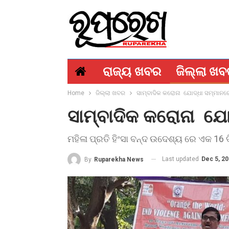
ରାଜ୍ୟ ଖବର
ଜିଲ୍ଲା ଖ
Home
ଜିଲ୍ଲା ଖବର
ସାମ୍ବାଦିକ କରୋନା ଯୋଦ୍ଧା ସମ୍ମାନର
ସାମ୍ବାଦିକ କରୋନା ଯୋ
ମହିଳା ପ୍ରତି ହିଂସା ବନ୍ଦ ଉଦେଶ୍ୟ ରେ ଏକ 16 ଦ
Last updated
Dec 5, 2
By
Ruparekha News