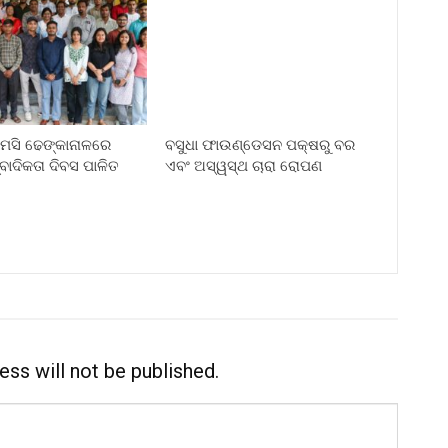
ି ଢେଙ୍କାନାଳରେ
ବସୁଧା ଫାଉଣ୍ଡେସନ ପକ୍ଷରୁ ବର
୍ବାଦିକତା ଦିବସ ପାଳିତ
ଏବଂ ଅସ୍ୱସ୍ଥ ଚାରା ରୋପଣ
ess will not be published.