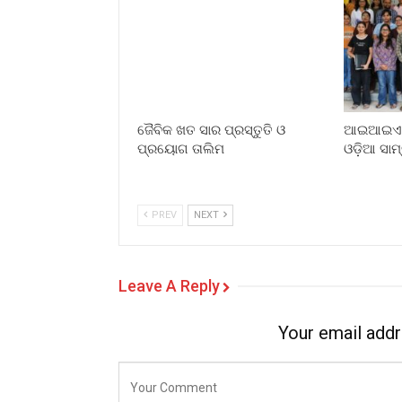
ଜୈବିକ ଖତ ସାର ପ୍ରସ୍ତୁତି ଓ
ଆଇଆଇଏମସ
ପ୍ରୟୋଗ ତାଲିମ
ଓଡ଼ିଆ ସାମ
PREV
NEXT
Leave A Reply
Your email addr