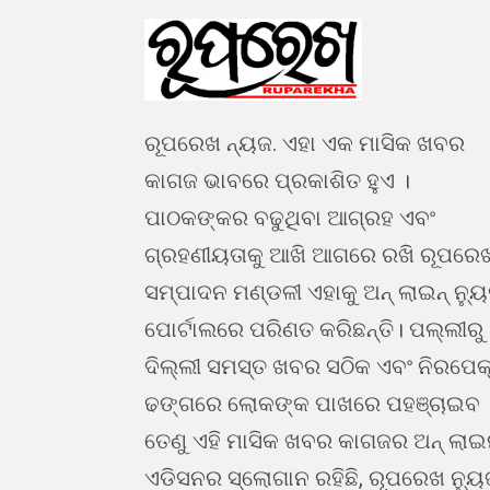
ରୂପରେଖ ନ୍ୟଜ. ଏହା ଏକ ମାସିକ ଖବର
କାଗଜ ଭାବରେ ପ୍ରକାଶିତ ହୁଏ ।
ପାଠକଙ୍କର ବଢୁଥିବା ଆଗ୍ରହ ଏବଂ
ଗ୍ରହଣୀୟତାକୁ ଆଖି ଆଗରେ ରଖି ରୂପରେ
ସମ୍ପାଦନ ମଣ୍ଡଳୀ ଏହାକୁ ଅନ୍ ଲାଇନ୍ ନ୍ୟ
ପୋର୍ଟାଲରେ ପରିଣତ କରିଛନ୍ତି। ପଲ୍ଲୀରୁ
ଦିଲ୍ଲୀ ସମସ୍ତ ଖବର ସଠିକ ଏବଂ ନିରପେକ
ଢଙ୍ଗରେ ଲୋକଙ୍କ ପାଖରେ ପହଞ୍ଚାଇବ 
ତେଣୁ ଏହି ମାସିକ ଖବର କାଗଜର ଅନ୍ ଲା
ଏଡିସନର ସ୍ଲୋଗାନ ରହିଛି, ରୂପରେଖ ନ୍ୟୁ