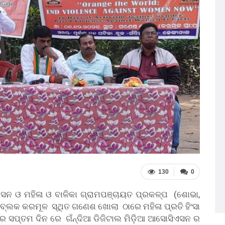
130
0
ିଏସନ ଓ ମହିଳା ଓ ବାଳିକା ଗ୍ରାମପଞ୍ଚାୟତ ପ୍ରକଳ୍ପ (ଶୋଭା,
 ବ୍ଲକ କରମୂଳ ସ୍ଥିତ ଗଣେଶ ଖୋଲା ଠାରେ ମହିଳା ପ୍ରତି ହିଂସା
ର ସପ୍ତମ ଦିନ ରେ ଗଁନ୍ଦିଆ ଡିଜିଟାଲ ମିଡ଼ିଆ ଆସୋସିଏସନ ର