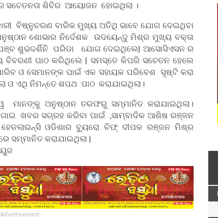
 ରେ ସଚେତନତା ଶିବିର ଆୟୋଜନ ହୋଇଥିଲା ।
ଧିକାରୀ ବିଷ୍ନୁଚରଣ ବାରିକ ମୁଖ୍ୟ ଅତିଥି ଭାବେ ଯୋଗ ଦେଇଥିବା
ନୁଷ୍ଠାନ ଶୋଭାର ନିର୍ଦେଶକ ଉଦୟେନ୍ଦୁ ମିଶ୍ର ମୁଖ୍ୟ ବକ୍ତା
ପଞ୍ଚ ଶୁଭଦର୍ଶିନି ପରିଡା ଯୋଗ ଦେଇଥିଲେ| ଆସୋସିଏସନ ର
ୟ ବିବରଣୀ ପାଠ କରିଥିଲେ | ସମସ୍ତେ କିପରି ସଚେତନ ହେଲେ
ଇପାରିବ ଓ ସେମାନଙ୍କ ପାଇଁ ଏକ ସହାୟକ ପରିବେଶ ସୃଷ୍ଟି କରା
ା ଓ ଏଥି ନିମନ୍ତେ ଶପଥ ପାଠ କରାଯାଇଥିଲା।
୍ୱ ମାନଙ୍କୁ ଅନୁଷ୍ଠାନ ତରଫରୁ ସମ୍ମାନିତ କରାଯାଇଥିଲା।
 ଲଗାଇ ଖବର ସଗ୍ରହ କରିବା ପାଇଁ ,ସାମ୍ବାଦିକ ଆଶିଷ ରଞ୍ଜନ
, ହେଡଲାଇନ୍ସି ଓଡିଶାର ବ୍ୟୁରୋ ଚିଫ୍ ଦୀପକ ରଞ୍ଜନ ମିଶ୍ର
େ ସମ୍ମାନିତ କରାଯାଇଥିଲା |
ିୟୁଜ
 Advertisement -