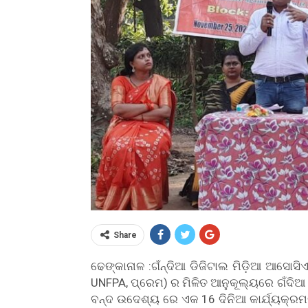
Share
ଢେଙ୍କାନାଳ :ଗଁନ୍ଦିଆ ଡିଜିଟାଲ ମିଡ଼ିଆ ଆସୋସ
UNFPA, ପ୍ରେମ) ର ମିଳିତ ଆନୁକୂଲ୍ୟରେ ଗଁଦିଆ
ବନ୍ଦ ଉଦେଶ୍ୟ ରେ ଏକ 16 ଦିନିଆ କାର୍ଯ୍ୟକ୍ରମ