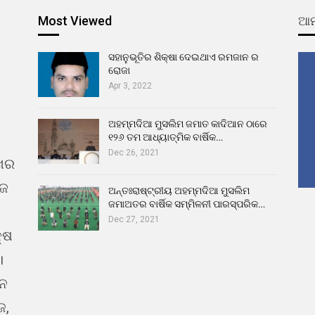
Most Viewed
ଆମ
ସହାନୁଭୂତିର ଶିକ୍ଷା ଦେଇଥାଏ ରମଜାନ ର
ରୋଜା
Apr 3, 2022
ଅହମ୍ମଦିଆ ମୁସଲିମ ଜମାତ କାଦିଆନ ଠାରେ
୧୨୬ ତମ ଆଧ୍ୟାତ୍ମିକ ବାର୍ଷିକ…
Dec 26, 2021
ଖର
ୁଜ
ଅନ୍ତଃରାଷ୍ଟ୍ରୀୟ ଅହମ୍ମଦିଆ ମୁସଲିମ
ଜମାଅତର ବାର୍ଷିକ ସମ୍ମିଳନୀ ପାରସ୍ପରିକ…
Dec 27, 2021
୍ଷ
।
ଇନ
ଜ,