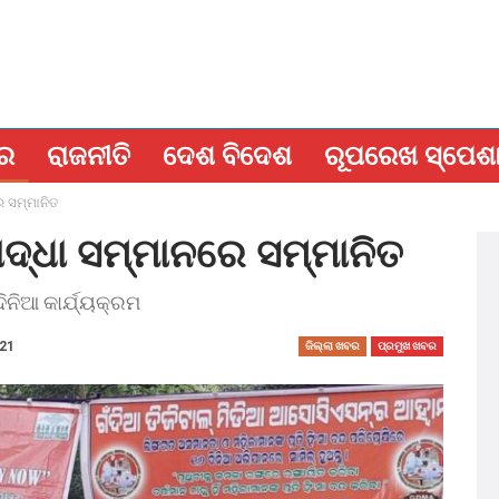
ବର
ରାଜନୀତି
ଦେଶ ବିଦେଶ
ରୂପରେଖ ସ୍ପେଶ
େ ସମ୍ମାନିତ
ଦ୍ଧା ସମ୍ମାନରେ ସମ୍ମାନିତ
ିନିଆ କାର୍ଯ୍ୟକ୍ରମ
021
ଜିଲ୍ଲା ଖବର
ପ୍ରମୁଖ ଖବର