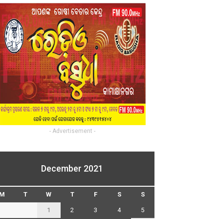
- Advertisement -
December 2021
M
T
W
T
F
S
S
1
2
3
4
5