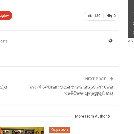
ogle+
130
0
« N
Posts
NEXT POST
୍ଯ୍ୟ
ଝିଲ୍ଲୀ ବେଆଇନ ପଥର ଖାଦାନ ଉତ୍ତୋଳନ ନେଇ
ଏନଜିଟିଙ୍କ ଗୁରୁତ୍ୱପୂର୍ଣ ରାୟ
More From Author
ଜିଲ୍ଲା ଖବର