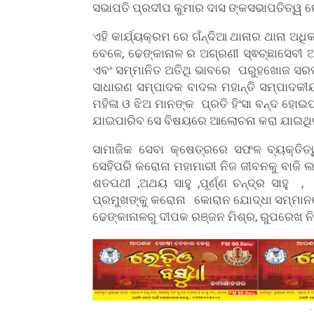
ସଭାପତି ପ୍ରଦୀପ କୁମାର ଦାସ ଙ୍କସଭାପତିତ୍ୱ
ଏହି କାର୍ଯ୍ୟକ୍ରମ ରେ ଗଁନ୍ଦିଆ ଥାନାର ଥାନା ଅ
ବେଳେ, ଢେଙ୍କାନାଳ ର ଅଗ୍ରଣୀ ସ୍ଵଚ୍ଛାସେବୀ ଅ
ଏବଂ ସମ୍ମାନିତ ଅତିଥି ଭାବରେ ପରୁହଖୋଜ ସର
ସାଧାରଣ ସମ୍ପାଦକ ବାଦଲ ମହାନ୍ତି ସମ୍ପାଦକୀ
ମହିଳା ଓ ଝିଅ ମାନଙ୍କ ପ୍ରତି ହିଂସା ବନ୍ଦ ହୋ
ଯାଇପାରିବ ସେ ବିଷୟରେ ଆଲୋଚନା କରା ଯାଇଥିଲ
ସାମାଜିକ ସେବା କ୍ଷେତ୍ରରେ ସଫଳ ବ୍ୟକ୍ତିତ
ସେହିପରି କରୋନା ମହାମାରୀ ନିଜ ଜୀବନକୁ ବାଜି
ଶତପଥୀ ,ଅଥୟ ସାହୁ ,ପୂର୍ଣ୍ଣ ଚନ୍ଦ୍ର ସାହୁ 
ପ୍ରମୁଖଙ୍କୁ କରୋନା କୋରାନ ଯୋଦ୍ଧା ସମ୍ମାନର
ଢେଙ୍କାନାଳରୁ ଦୀପକ ରଞ୍ଜନ ମିଶ୍ର, ରୁପରେଖ ନ
-