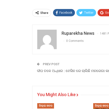
Facebook
Twitter
Go
Share
Ruparekha News
1481 
0 Comments
PREV POST
ଦୀପ ତଳେ ଅନ୍ଧାର : ମେସିନ ରେ ଚାଲିଛି ମନରେଗା କାର
You Might Also Like
ଜିଲ୍ଲା ଖବର
ଜିଲ୍ଲା ଖବର