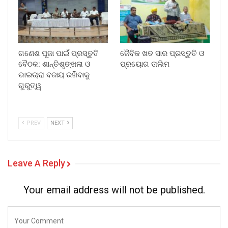
ଗଣେଶ ପୂଜା ପାଇଁ ପ୍ରସ୍ତୁତି
ଜୈବିକ ଖତ ସାର ପ୍ରସ୍ତୁତି ଓ
ବୈଠକ: ଶାନ୍ତିଶୃଙ୍ଖଳା ଓ
ପ୍ରୟୋଗ ତାଲିମ
ଭାଇଚାରା ବଜାୟ ରଖିବାକୁ
ଗୁରୁତ୍ୱ
PREV
NEXT
Leave A Reply
Your email address will not be published.