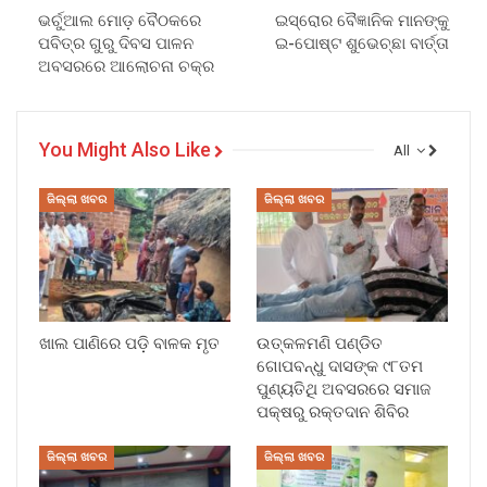
ଭର୍ଚୁଆଲ ମୋଡ଼ ବୈଠକରେ
ଇସ୍ରୋର ବୈଜ୍ଞାନିକ ମାନଙ୍କୁ
ପବିତ୍ର ଗୁରୁ ଦିବସ ପାଳନ
ଇ-ପୋଷ୍ଟ ଶୁଭେଚ୍ଛା ବାର୍ତ୍ତା
ଅବସରରେ ଆଲୋଚନା ଚକ୍ର
You Might Also Like
All
ଜିଲ୍ଲା ଖବର
ଜିଲ୍ଲା ଖବର
ଖାଲ ପାଣିରେ ପଡ଼ି ବାଳକ ମୃତ
ଉତ୍କଳମଣି ପଣ୍ଡିତ
ଗୋପବନ୍ଧୁ ଦାସଙ୍କ ୯୮ତମ
ପୁଣ୍ୟତିଥି ଅବସରରେ ସମାଜ
ପକ୍ଷରୁ ରକ୍ତଦାନ ଶିବିର
ଜିଲ୍ଲା ଖବର
ଜିଲ୍ଲା ଖବର