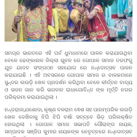
ସମଗ୍ର ଭାରତରେ ଏହି ପର୍ବ ଧୁମଧାମରେ ପାଳନ କରାଯାଉଥିବା
ବେଳେ ଢେଙ୍କାନାଳ ଜିଲ୍ଲା ଭୁବନ ରେ ଗୋପାଳ ସମାଜ ତରଫରୁ
ଯୁବ ଯାଦବ ସଂଙ୍ଗଠନ ସହଯୋଗ ରେ ନନ୍ଦୋତ୍ସବ ପାଳନ
କରାଯାଇଛି । ଏହି ଅବସରରେ ଗୋପାଳ ସମାଜ ର ବାଳକମାନେ
ସୁନ୍ଦର ଲଉଡ଼ି ଖେଳ ପ୍ରଦର୍ଶନ କରିଥିବା ବେଳେ କୀର୍ତ୍ତନ ବାଦ୍ୟ
ଓ ଭଜନ ଗାନ କରି ଭଗବାନ ରାଧାଗୋବିନ୍ଦ ଙ୍କ ମୂର୍ତ୍ତି ନଗର
ପରିକ୍ରମା କରାଯାଇଥିଲା ।
ନନ୍ଦରାଜା,ଯଶୋଦା, କୃଷ୍ଣ ବଳରାମ ଵେଶ ସହ ପାରମ୍ପରିକ ଲଉଡ଼ି
ଖେଳ ଦେଖିବାକୁ ଝିପି ଝିପି ବର୍ଷା ସତ୍ତ୍ବେ ଭିଡ଼ ପରିଲକ୍ଷିତ
ହୋଇଥିଲା । ଗୋପାଳ ସମାଜ ସଭାପତି ଗୌରାଙ୍ଗ ନାୟକ,
ସମ୍ପାଦକ ସଞ୍ଜିପ କୁମାର ନାୟକଙ୍କ ନେତୃତ୍ବରେ ନନ୍ଦୋତ୍ସବ