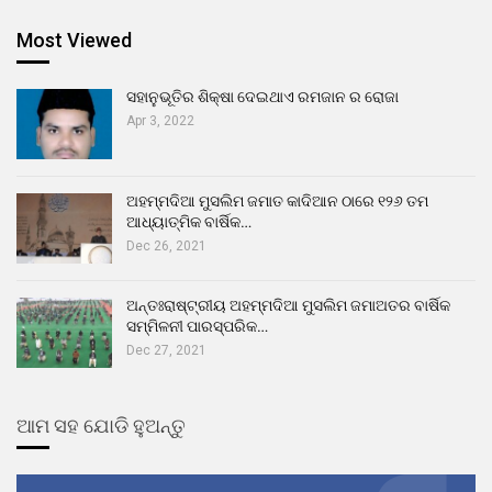
Most Viewed
ସହାନୁଭୂତିର ଶିକ୍ଷା ଦେଇଥାଏ ରମଜାନ ର ରୋଜା
Apr 3, 2022
ଅହମ୍ମଦିଆ ମୁସଲିମ ଜମାତ କାଦିଆନ ଠାରେ ୧୨୬ ତମ
ଆଧ୍ୟାତ୍ମିକ ବାର୍ଷିକ…
Dec 26, 2021
ଅନ୍ତଃରାଷ୍ଟ୍ରୀୟ ଅହମ୍ମଦିଆ ମୁସଲିମ ଜମାଅତର ବାର୍ଷିକ
ସମ୍ମିଳନୀ ପାରସ୍ପରିକ…
Dec 27, 2021
ଆମ ସହ ଯୋଡି ହୁଅନ୍ତୁ