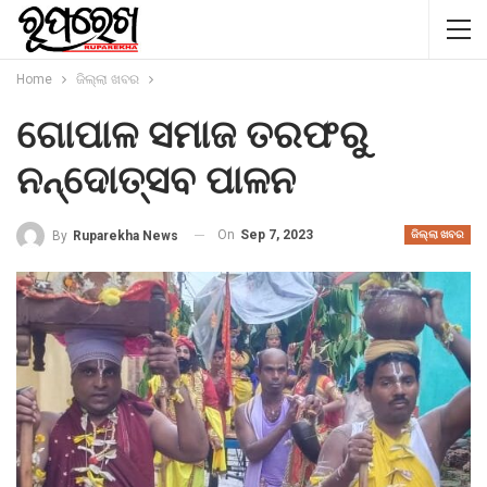
Home
ଜିଲ୍ଲା ଖବର
ଗୋପାଳ ସମାଜ ତରଫରୁ
ନନ୍ଦୋତ୍ସବ ପାଳନ
On
Sep 7, 2023
By
Ruparekha News
ଜିଲ୍ଲା ଖବର