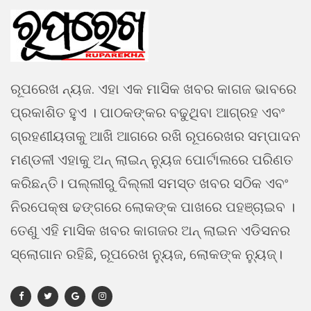
ରୂପରେଖ ନ୍ୟଜ. ଏହା ଏକ ମାସିକ ଖବର କାଗଜ ଭାବରେ
ପ୍ରକାଶିତ ହୁଏ । ପାଠକଙ୍କର ବଢୁଥିବା ଆଗ୍ରହ ଏବଂ
ଗ୍ରହଣୀୟତାକୁ ଆଖି ଆଗରେ ରଖି ରୂପରେଖର ସମ୍ପାଦନ
ମଣ୍ଡଳୀ ଏହାକୁ ଅନ୍ ଲାଇନ୍ ନ୍ୟୁଜ ପୋର୍ଟାଲରେ ପରିଣତ
କରିଛନ୍ତି। ପଲ୍ଲୀରୁ ଦିଲ୍ଲୀ ସମସ୍ତ ଖବର ସଠିକ ଏବଂ
ନିରପେକ୍ଷ ଢଙ୍ଗରେ ଲୋକଙ୍କ ପାଖରେ ପହଞ୍ଚାଇବ ।
ତେଣୁ ଏହି ମାସିକ ଖବର କାଗଜର ଅନ୍ ଲାଇନ ଏଡିସନର
ସ୍ଲୋଗାନ ରହିଛି, ରୂପରେଖ ନ୍ୟୁଜ, ଲୋକଙ୍କ ନ୍ୟୁଜ୍।