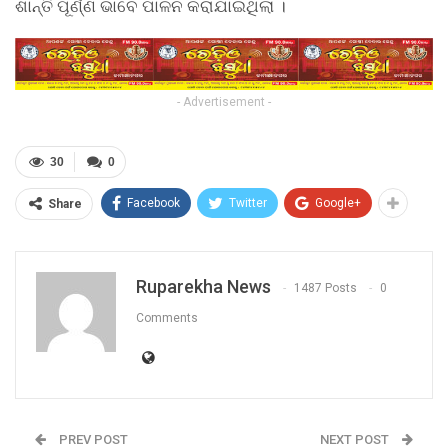
ଶାନ୍ତି ପୂର୍ଣ୍ଣ ଭାବେ ପାଳନ କରାଯାଇଥିଲା ।
- Advertisement -
30
0
Facebook
Twitter
Google+
Share
Ruparekha News
1487 Posts
0
Comments
PREV POST
NEXT POST