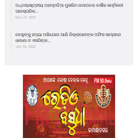
ଅନ୍ତଃରାଷ୍ଟ୍ରୀୟ ଅହମ୍ମଦିଆ ମୁସଲିମ ଜମାଅତର ବାର୍ଷିକ ସମ୍ମିଳନୀ
ପାରସ୍ପରିକ…
Dec 27, 2021
ବୋହୁଙ୍କୁ ହତ୍ୟା ଅଭିଯୋଗ ଆଣି ଜିଲ୍ଲାପାଳଙ୍କ ଅଫିସ ସାମ୍ନାରେ
ଧାରଣା ଓ ଏସପିଙ୍କ…
Jan 25, 2022