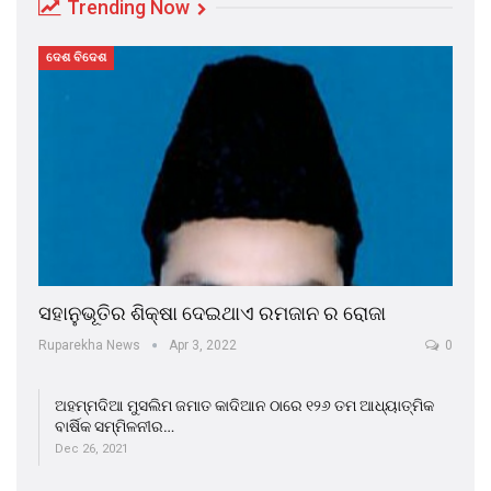
Trending Now
ଦେଶ ବିଦେଶ
ସହାନୁଭୂତିର ଶିକ୍ଷା ଦେଇଥାଏ ରମଜାନ ର ରୋଜା
Ruparekha News
Apr 3, 2022
0
ଅହମ୍ମଦିଆ ମୁସଲିମ ଜମାତ କାଦିଆନ ଠାରେ ୧୨୬ ତମ ଆଧ୍ୟାତ୍ମିକ
ବାର୍ଷିକ ସମ୍ମିଳନୀର…
Dec 26, 2021