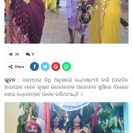
30
0
Share
ଭୁବନ :
ପରମ୍ପରା ବିଧି ଅନୁସାରେ ଜନ୍ମାଷ୍ଟମୀ ବାସି (ପରଦିନ
)ଗୋପାଳ ମାନେ କୃଷ୍ଣ ଭଗବାନଙ୍କ ଆଗମନର ଖୁସିରେ ବିଭୋର
ହୋଇ ନନ୍ଦୋତ୍ସବ ପାଳନ କରିଥାଆନ୍ତି ।