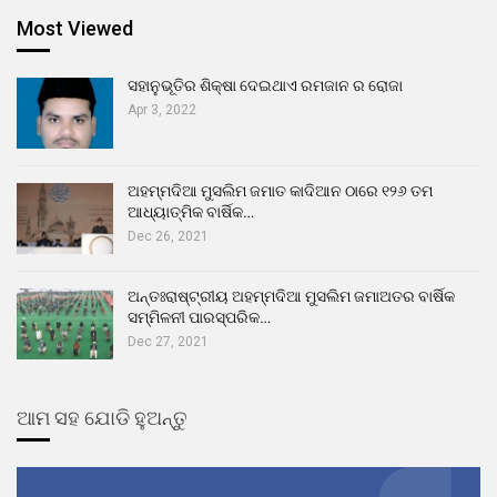
Most Viewed
ସହାନୁଭୂତିର ଶିକ୍ଷା ଦେଇଥାଏ ରମଜାନ ର ରୋଜା
Apr 3, 2022
ଅହମ୍ମଦିଆ ମୁସଲିମ ଜମାତ କାଦିଆନ ଠାରେ ୧୨୬ ତମ
ଆଧ୍ୟାତ୍ମିକ ବାର୍ଷିକ…
Dec 26, 2021
ଅନ୍ତଃରାଷ୍ଟ୍ରୀୟ ଅହମ୍ମଦିଆ ମୁସଲିମ ଜମାଅତର ବାର୍ଷିକ
ସମ୍ମିଳନୀ ପାରସ୍ପରିକ…
Dec 27, 2021
ଆମ ସହ ଯୋଡି ହୁଅନ୍ତୁ