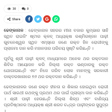
30
0
Share
ଢେଙ୍କାନାଳ
: ଢେଙ୍କାନାଳ ସହରର ମୀନା ବଜାର କୁମ୍ଭାର ସାହି
ସ୍ଥିତ ରାଇଜିଂ ଷ୍ଟାର କ୍ଳବ୍ ଅଧ୍ୟକ୍ଷ ରଶ୍ମିରଞ୍ଜନ ପାଢ଼ୀ
ଭୁବନେଶ୍ୱର ସ୍ଥିତ ଏମ୍ସ୍ରେ ଜଣେ ରକ୍ତ ହିନ ରୋଗୀଙ୍କୁ
ପ୍ଲାଜମା ଦାନ କରି ମହାନତାର ପରିଚୟ ସୃଷ୍ଟି କରିଛନ୍ତି ।
ପୂର୍ବରୁ ଶ୍ରୀ ପାଢ଼ୀ କ୍ଳବ୍ ମାଧ୍ୟମରେ ଅନେକ ଥର ରକ୍ତଦାନ
ଶିବିର ଆୟୋଜନ କରି ଜିଲ୍ଲା ରକ୍ତ ଭଣ୍ଡାରକୁ ରକ୍ତ
ଯୋଗାଇଛନ୍ତି ଏବଂ ନିଜେ ଗରିବ ଲୋକ ମାନଙ୍କୁ ସରକାରୀ
ଡାକ୍ତରଖାନାରେ ୭୬ ଥର ରକ୍ତଦାନ କରିଛନ୍ତି ।
ଢେଙ୍କାନାଳର ଜଣେ ରକ୍ତ ହୀନତା ର ଶିକାର ହୋଇଥିବା ରୋଗୀ
ପାର୍ଥ ସାରଥୀ ରଥଙ୍କୁ ପ୍ରଥମ ଥର ପାଇଁ ପ୍ଲାଜ୍ମା ଦାନ କରିଛନ୍ତି
। ଶ୍ରୀ ପାଢ଼ୀ ହେଉଛନ୍ତି ଜିଲ୍ଲା ଶିଳ୍ପ ଏବଂ ବାଣିଜ୍ୟ
ପ୍ରତିଷ୍ଠାନର ଅଧ୍ୟକ୍ଷ ଶ୍ରୀ ଶରତ ଚନ୍ଦ୍ର ପାଢ଼ୀଙ୍କର ସୁପୁତ୍ର
।