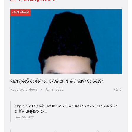
ଦେଶ ବିଦେଶ
ସହାନୁଭୂତିର ଶିକ୍ଷା ଦେଇଥାଏ ରମଜାନ ର ରୋଜା
Ruparekha News
Apr 3, 2022
0
ଅହମ୍ମଦିଆ ମୁସଲିମ ଜମାତ କାଦିଆନ ଠାରେ ୧୨୬ ତମ ଆଧ୍ୟାତ୍ମିକ
ବାର୍ଷିକ ସମ୍ମିଳନୀର…
Dec 26, 2021