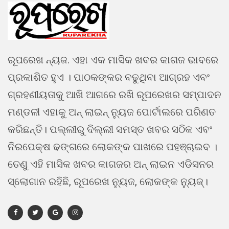
ରୂପରେଖ ନ୍ୟଜ. ଏହା ଏକ ମାସିକ ଖବର କାଗଜ ଭାବରେ
ପ୍ରକାଶିତ ହୁଏ । ପାଠକଙ୍କର ବଢୁଥିବା ଆଗ୍ରହ ଏବଂ
ଗ୍ରହଣୀୟତାକୁ ଆଖି ଆଗରେ ରଖି ରୂପରେଖର ସମ୍ପାଦନ
ମଣ୍ଡଳୀ ଏହାକୁ ଅନ୍ ଲାଇନ୍ ନ୍ୟୁଜ ପୋର୍ଟାଲରେ ପରିଣତ
କରିଛନ୍ତି। ପଲ୍ଲୀରୁ ଦିଲ୍ଲୀ ସମସ୍ତ ଖବର ସଠିକ ଏବଂ
ନିରପେକ୍ଷ ଢଙ୍ଗରେ ଲୋକଙ୍କ ପାଖରେ ପହଞ୍ଚାଇବ ।
ତେଣୁ ଏହି ମାସିକ ଖବର କାଗଜର ଅନ୍ ଲାଇନ ଏଡିସନର
ସ୍ଲୋଗାନ ରହିଛି, ରୂପରେଖ ନ୍ୟୁଜ, ଲୋକଙ୍କ ନ୍ୟୁଜ୍।