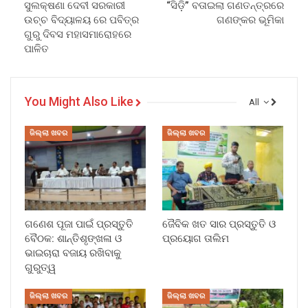
ସୁଲକ୍ଷଣା ଦେବୀ ସରକାରୀ
“ସିଡ଼ି” ବତାଇଲା ଗଣତନ୍ତ୍ରରେ
ଉଚ୍ଚ ବିଦ୍ୟାଳୟ ରେ ପବିତ୍ର
ଗଣଙ୍କର ଭୂମିକା
ଗୁରୁ ଦିବସ ମହାସମାରୋହରେ
ପାଳିତ
You Might Also Like
All
ଜିଲ୍ଲା ଖବର
ଜିଲ୍ଲା ଖବର
ଗଣେଶ ପୂଜା ପାଇଁ ପ୍ରସ୍ତୁତି
ଜୈବିକ ଖତ ସାର ପ୍ରସ୍ତୁତି ଓ
ବୈଠକ: ଶାନ୍ତିଶୃଙ୍ଖଳା ଓ
ପ୍ରୟୋଗ ତାଲିମ
ଭାଇଚାରା ବଜାୟ ରଖିବାକୁ
ଗୁରୁତ୍ୱ
ଜିଲ୍ଲା ଖବର
ଜିଲ୍ଲା ଖବର