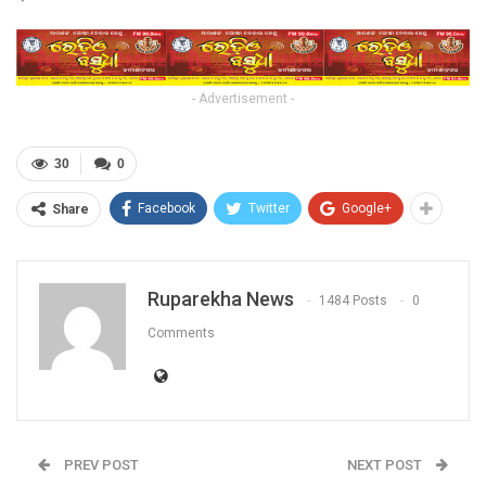
- Advertisement -
30
0
Facebook
Twitter
Google+
Share
Ruparekha News
1484 Posts
0
Comments
PREV POST
NEXT POST