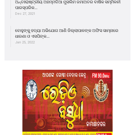
ଅନ୍ତଃରାଷ୍ଟ୍ରୀୟ ଅହମ୍ମଦିଆ ମୁସଲିମ ଜମାଅତର ବାର୍ଷିକ ସମ୍ମିଳନୀ
ପାରସ୍ପରିକ…
Dec 27, 2021
ବୋହୁଙ୍କୁ ହତ୍ୟା ଅଭିଯୋଗ ଆଣି ଜିଲ୍ଲାପାଳଙ୍କ ଅଫିସ ସାମ୍ନାରେ
ଧାରଣା ଓ ଏସପିଙ୍କ…
Jan 25, 2022