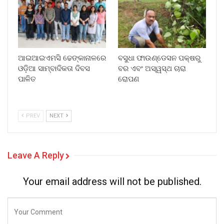
ଆଇଆଇଏମସି ଢେଙ୍କାନାଳରେ
ବସୁଧା ଫାଉଣ୍ଡେସନ ପକ୍ଷରୁ
ଓଡ଼ିଆ ସାମ୍ବାଦିକତା ଦିବସ
ବର ଏବଂ ଅସ୍ୱସ୍ଥ ଚାରା
ପାଳିତ
ରୋପଣ
PREV
NEXT
Leave A Reply
Your email address will not be published.