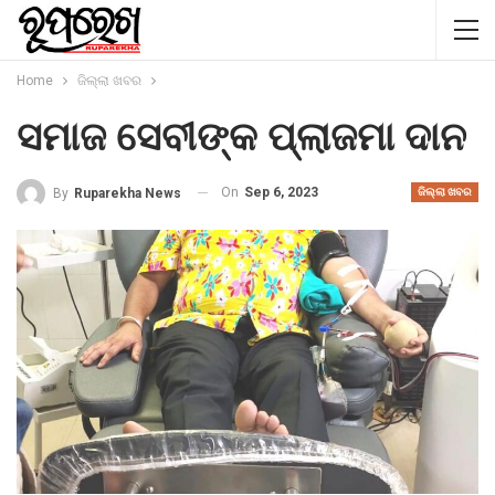
Home
ଜିଲ୍ଲା ଖବର
ସମାଜ ସେବୀଙ୍କ ପ୍ଲାଜମା ଦାନ
On
Sep 6, 2023
By
Ruparekha News
ଜିଲ୍ଲା ଖବର