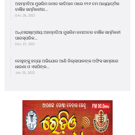
ଅହମ୍ମଦିଆ ମୁସଲିମ ଜମାତ କାଦିଆନ ଠାରେ ୧୨୬ ତମ ଆଧ୍ୟାତ୍ମିକ
ବାର୍ଷିକ ସମ୍ମିଳନୀର…
Dec 26, 2021
ଅନ୍ତଃରାଷ୍ଟ୍ରୀୟ ଅହମ୍ମଦିଆ ମୁସଲିମ ଜମାଅତର ବାର୍ଷିକ ସମ୍ମିଳନୀ
ପାରସ୍ପରିକ…
Dec 27, 2021
ବୋହୁଙ୍କୁ ହତ୍ୟା ଅଭିଯୋଗ ଆଣି ଜିଲ୍ଲାପାଳଙ୍କ ଅଫିସ ସାମ୍ନାରେ
ଧାରଣା ଓ ଏସପିଙ୍କ…
Jan 25, 2022