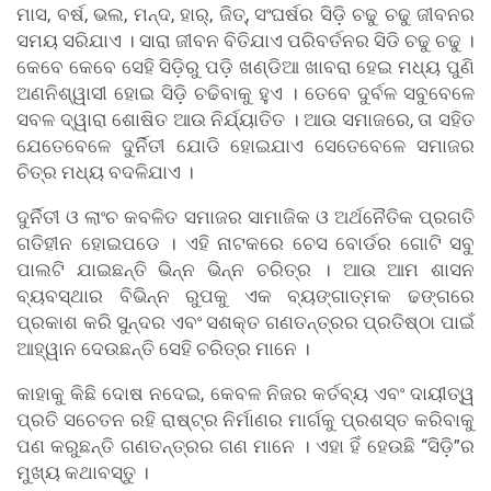
ମାସ, ବର୍ଷ, ଭଲ, ମନ୍ଦ, ହାର୍, ଜିତ୍, ସଂଘର୍ଷର ସିଡ଼ି ଚଢୁ ଚଢୁ ଜୀବନର
ସମୟ ସରିଯାଏ । ସାରା ଜୀବନ ବିତିଯାଏ ପରିବର୍ତନର ସିଡି ଚଢୁ ଚଢୁ ।
କେବେ କେବେ ସେହି ସିଡ଼ିରୁ ପଡ଼ି ଖଣ୍ଡିଆ ଖାବରା ହେଇ ମଧ୍ୟ ପୁଣି
ଅଣନିଶ୍ୱାସୀ ହୋଇ ସିଡ଼ି ଚଢିବାକୁ ହୁଏ । ତେବେ ଦୁର୍ବଳ ସବୁବେଳେ
ସବଳ ଦ୍ୱାରା ଶୋଷିତ ଆଉ ନିର୍ଯ୍ୟାତିତ । ଆଉ ସମାଜରେ, ତା ସହିତ
ଯେତେବେଳେ ଦୁର୍ନିତୀ ଯୋଡି ହୋଇଯାଏ ସେତେବେଳେ ସମାଜର
ଚିତ୍ର ମଧ୍ୟ ବଦଳିଯାଏ ।
ଦୁର୍ନିତୀ ଓ ଲାଂଚ କବଳିତ ସମାଜର ସାମାଜିକ ଓ ଅର୍ଥନୈତିକ ପ୍ରଗତି
ଗତିହୀନ ହୋଇପଡେ । ଏହି ନାଟକରେ ଚେସ ବୋର୍ଡର ଗୋଟି ସବୁ
ପାଲଟି ଯାଇଛନ୍ତି ଭିନ୍ନ ଭିନ୍ନ ଚରିତ୍ର । ଆଉ ଆମ ଶାସନ
ବ୍ୟବସ୍ଥାର ବିଭିନ୍ନ ରୁପକୁ ଏକ ବ୍ୟଙ୍ଗାତ୍ମକ ଢଙ୍ଗରେ
ପ୍ରକାଶ କରି ସୁନ୍ଦର ଏବଂ ସଶକ୍ତ ଗଣତନ୍ତ୍ରର ପ୍ରତିଷ୍ଠା ପାଇଁ
ଆହ୍ୱାନ ଦେଉଛନ୍ତି ସେହି ଚରିତ୍ର ମାନେ ।
କାହାକୁ କିଛି ଦୋଷ ନଦେଇ, କେବଳ ନିଜର କର୍ତବ୍ୟ ଏବଂ ଦାୟୀତ୍ୱ
ପ୍ରତି ସଚେତନ ରହି ରାଷ୍ଟ୍ର ନିର୍ମାଣର ମାର୍ଗକୁ ପ୍ରଶସ୍ତ କରିବାକୁ
ପଣ କରୁଛନ୍ତି ଗଣତନ୍ତ୍ରର ଗଣ ମାନେ । ଏହା ହିଁ ହେଉଛି “ସିଡ଼ି”ର
ମୁଖ୍ୟ କଥାବସ୍ତୁ ।