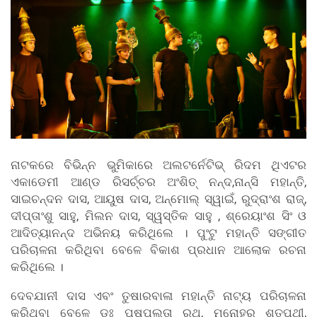
ନାଟକରେ ବିଭିନ୍ନ ଭୁମିକାରେ ଅଲଟର୍ନେଟିଭ୍ ରିଦମ ଥିଏଟର
ଏକାଡେମୀ ଆଣ୍ଡ ରିସର୍ଚ୍ଚର ଅଂଶିତ୍ ନନ୍ଦ,ନାନ୍ସି ମହାନ୍ତି,
ସାଇଚନ୍ଦନ ଦାସ, ଆୟୁଷ ଦାସ, ଅନ୍ମୋଲ୍ ସ୍ୱାଇଁ, ରୁଦ୍ରାଂଶ ରାଜ୍,
ଦୀପ୍ତାଂଶୁ ସାହୁ, ମିଲନ ଦାସ, ସ୍ୱସ୍ତିକ ସାହୁ , ଶ୍ରେୟାଂଶ ସିଂ ଓ
ଆଦିତ୍ୟାନନ୍ଦ ଅଭିନୟ କରିଥିଲେ । ପୁଂଟୁ ମହାନ୍ତି ସଙ୍ଗୀତ
ପରିଚାଳନା କରିଥିବା ବେଳେ ବିକାଶ ପ୍ରଧାନ ଆଲୋକ ରଚନା
କରିଥିଲେ ।
ଦେବଯାନୀ ଦାସ ଏବଂ ତୁଷାରବାଳା ମହାନ୍ତି ନାଟ୍ୟ ପରିଚାଳନା
କରିଥିବା ବେଳେ ଡଃ ପୁଷ୍ପଲତା ରଥ, ମନୋହର ଶତପଥୀ,