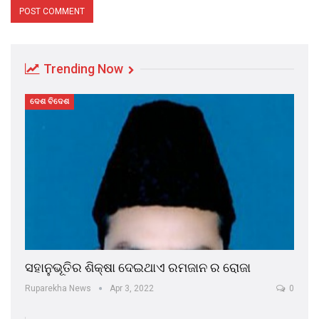
Trending Now
ଦେଶ ବିଦେଶ
ସହାନୁଭୂତିର ଶିକ୍ଷା ଦେଇଥାଏ ରମଜାନ ର ରୋଜା
Ruparekha News
Apr 3, 2022
0