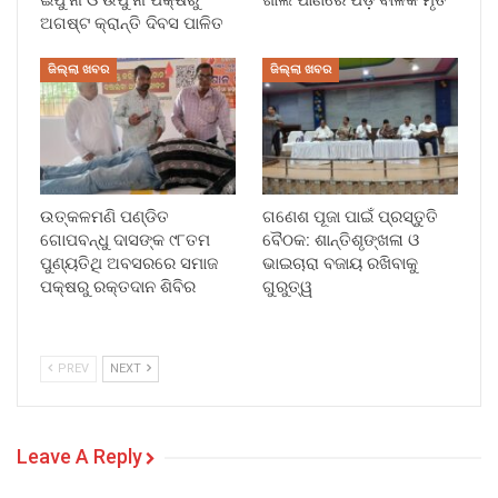
ଅଗଷ୍ଟ କ୍ରାନ୍ତି ଦିବସ ପାଳିତ
ଜିଲ୍ଲା ଖବର
ଜିଲ୍ଲା ଖବର
ଉତ୍କଳମଣି ପଣ୍ଡିତ
ଗଣେଶ ପୂଜା ପାଇଁ ପ୍ରସ୍ତୁତି
ଗୋପବନ୍ଧୁ ଦାସଙ୍କ ୯୮ତମ
ବୈଠକ: ଶାନ୍ତିଶୃଙ୍ଖଳା ଓ
ପୁଣ୍ୟତିଥି ଅବସରରେ ସମାଜ
ଭାଇଚାରା ବଜାୟ ରଖିବାକୁ
ପକ୍ଷରୁ ରକ୍ତଦାନ ଶିବିର
ଗୁରୁତ୍ୱ
PREV
NEXT
Leave A Reply