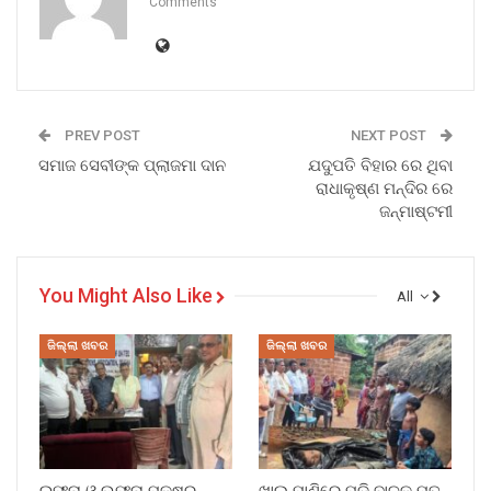
Comments
PREV POST
NEXT POST
ସମାଜ ସେବୀଙ୍କ ପ୍ଲାଜମା ଦାନ
ଯଦୁପତି ବିହାର ରେ ଥିବା
ରାଧାକୃଷ୍ଣ ମନ୍ଦିର ରେ
ଜନ୍ମାଷ୍ଟମୀ
You Might Also Like
All
ଜିଲ୍ଲା ଖବର
ଜିଲ୍ଲା ଖବର
ଇଫୁନା ଓ ଉଫୁନା ପକ୍ଷରୁ
ଖାଲ ପାଣିରେ ପଡ଼ି ବାଳକ ମୃତ