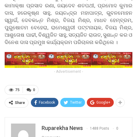
କାମାକ୍ଷା ପ୍ରସାଦ ରଣା, ଜୟଦେବ ଶତପଥୀ, ପ୍ରମୋଦ କୁମାର
ଦାସ, ହରେକୃଷ୍ଣ ସାହୁ, ଜୟଚନ୍ଦ୍ର ମହାପାତ୍ର, ଭୁବନମୋହନ
ସ୍ୱାଇଁ, ଦେବକାନ୍ତ ମିଶ୍ର, ବିଜୟ ମିଶ୍ର, ମାଧବ ହେମ୍ବ୍ରମ,
ପୁରୁଷୋତମ ବେହେରା, ରାମେଶ୍ୱରୀ ପଟ୍ଟନାୟକ, ବିଜୟ ମିଶ୍ର,
ଆଶୁତୋଷ ପାଢୀ, ବିଶ୍ୱଜିତ ସାହୁ, ସତ୍ୟଜିତ ରାଉତ, ସୁଶାନ୍ତ କର ଓ
ଦିନେଶ ଦାସ ପ୍ରମୁଖ କାର୍ଯ୍ୟକ୍ରମ ପରିଚାଳନା କରିଥିଲେ ।
- Advertisement -
75
0
Facebook
Twitter
Google+
Share
Ruparekha News
1488 Posts
0