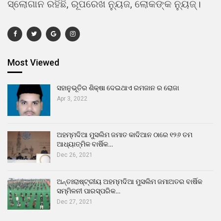
ସ୍ଲୋଗାନ ରହିଛି, ରୂପରେଖ ନ୍ୟୁଜ, ଲୋକଙ୍କ ନ୍ୟୁଜ୍।
Most Viewed
ସହାନୁଭୂତିର ଶିକ୍ଷା ଦେଇଥାଏ ରମଜାନ ର ରୋଜା
Apr 3, 2022
ଅହମ୍ମଦିଆ ମୁସଲିମ ଜମାତ କାଦିଆନ ଠାରେ ୧୨୬ ତମ
ଆଧ୍ୟାତ୍ମିକ ବାର୍ଷିକ…
Dec 26, 2021
ଅନ୍ତଃରାଷ୍ଟ୍ରୀୟ ଅହମ୍ମଦିଆ ମୁସଲିମ ଜମାଅତର ବାର୍ଷିକ
ସମ୍ମିଳନୀ ପାରସ୍ପରିକ…
Dec 27, 2021