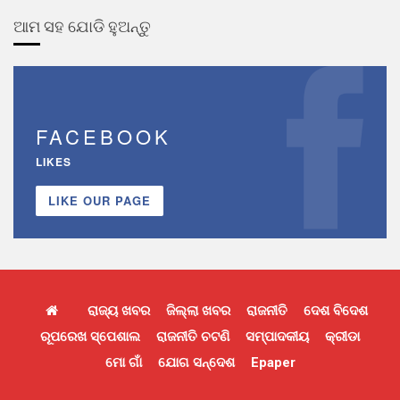
ଆମ ସହ ଯୋଡି ହୁଅନ୍ତୁ
FACEBOOK
LIKES
LIKE OUR PAGE
ରାଜ୍ୟ ଖବର
ଜିଲ୍ଲା ଖବର
ରାଜନୀତି
ଦେଶ ବିଦେଶ
ରୂପରେଖ ସ୍ପେଶାଲ
ରାଜନୀତି ଚଟଣି
ସମ୍ପାଦକୀୟ
କ୍ରୀଡା
ମୋ ଗାଁ
ଯୋଗ ସନ୍ଦେଶ
Epaper