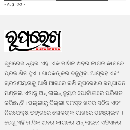
« Aug
Oct »
ରୂପରେଖ ନ୍ୟଜ. ଏହା ଏକ ମାସିକ ଖବର କାଗଜ ଭାବରେ
ପ୍ରକାଶିତ ହୁଏ । ପାଠକଙ୍କର ବଢୁଥିବା ଆଗ୍ରହ ଏବଂ
ଗ୍ରହଣୀୟତାକୁ ଆଖି ଆଗରେ ରଖି ରୂପରେଖର ସମ୍ପାଦନ
ମଣ୍ଡଳୀ ଏହାକୁ ଅନ୍ ଲାଇନ୍ ନ୍ୟୁଜ ପୋର୍ଟାଲରେ ପରିଣତ
କରିଛନ୍ତି। ପଲ୍ଲୀରୁ ଦିଲ୍ଲୀ ସମସ୍ତ ଖବର ସଠିକ ଏବଂ
ନିରପେକ୍ଷ ଢଙ୍ଗରେ ଲୋକଙ୍କ ପାଖରେ ପହଞ୍ଚାଇବ ।
ତେଣୁ ଏହି ମାସିକ ଖବର କାଗଜର ଅନ୍ ଲାଇନ ଏଡିସନର