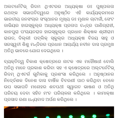
ଅଲଟର୍ନେଟିଭ୍ ରିଦମ ଥିଏଟରର ଅଧ୍ୟକ୍ଷା ଡଃ ପୁଷ୍ପଲତା
ରଥଙ୍କ ସଭାପତିତ୍ୱରେ ଅନୁଷ୍ଠିତ ଏହି କାର୍ଯ୍ୟକ୍ରମରେ
ଭାରତୀୟ ଜନସଂଚାର ସଂସ୍ଥାନର ମୂଖ୍ୟ ଡଃ ମୃଣାଳ ଚାଟାର୍ଜୀ, ସେଂଟ
ଜାଭିୟର ହାଇସ୍କୁଲ୍ର ଅଧ୍ୟକ୍ଷ ପ୍ରତାପ ଚନ୍ଦ୍ର ପାଣିଗ୍ରାହୀ,
କାନପୁରା ପଂଚାୟତରାଜ ହାଇସ୍କୁଲ୍ର ପ୍ରଧାନ ଶିକ୍ଷକ ଶ୍ରୀରାମ
ରାଉତ, ଦିଲ୍ଲୀ ପବ୍ଲିକ୍ ସ୍କୁଲ୍ର ଅଧ୍ୟକ୍ଷ ବିଜୟ ସାହୁ ଓ
ସରସ୍ୱତୀ ଶିଶୁ ମନ୍ଦିରର ପ୍ରଧାନ ଆଚାର୍ଯ୍ୟ ନବୀନ ଦାସ ପ୍ରମୁଖ
ଅତିଥି ଭାବରେ ଯୋଗ ଦେଇଥିଲେ ।
ବ୍ୟକ୍ତିତ୍ୱ ବିକାଶ କ୍ଷେତ୍ରରେ ନାଟକ ଏକ ମହୌଷଧୀ ବୋଲି
ଅତିଥି ମାନେ ପ୍ରକାଶ କରିବା ସହ ଏ କ୍ଷେତ୍ରରେ ଅଲ୍ଟର୍ନେଟିଭ୍
ରିଦମ୍ ଥିଏଟର୍ର ଭୁମିକାକୁ ପ୍ରଶଂସା କରିଥିଲେ । ଅନୁଷ୍ଠାନର
ନିଦେ୍ର୍ଦଶକ ଦିନେଶ ଦାସ ବାର୍ଷିକ ବିବରଣୀ ପାଠ କରିଥିବା ବେଳେ
ଉପ ସଭାପତି ମନୋହର ଶତପଥୀ ସ୍ୱାଗତ ଭାଷଣ ଓ ଅତିଥି
ପରିଚୟ ଦେବା ସହିତ ମଂଚ ପରିଚାଳନା କରିଥିଲେ । କାମାକ୍ଷା
ପ୍ରସାଦ ରଣା ଧନ୍ୟବାଦ ଅର୍ପଣ କରିଥିଲେ ।