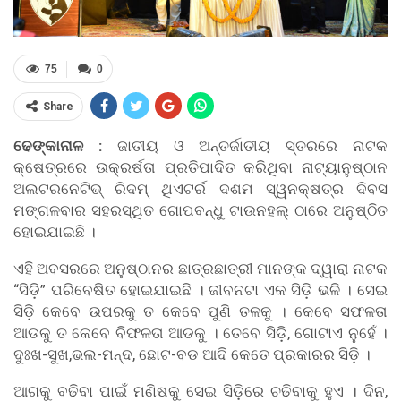
75
0
Share
ଢେଙ୍କାନାଳ :
ଜାତୀୟ ଓ ଅନ୍ତର୍ଜାତୀୟ ସ୍ତରରେ ନାଟକ
କ୍ଷେତ୍ରରେ ଉକ୍ରର୍ଷତା ପ୍ରତିପାଦିତ କରିଥିବା ନାଟ୍ୟାନୁଷ୍ଠାନ
ଅଲଟରନେଟିଭ୍ ରିଦମ୍ ଥିଏଟର୍ର ଦଶମ ସ୍ୱନକ୍ଷତ୍ର ଦିବସ
ମଙ୍ଗଳବାର ସହରସ୍ଥିତ ଗୋପବନ୍ଧୁ ଟାଉନହଲ୍ ଠାରେ ଅନୁଷ୍ଠିତ
ହୋଇଯାଇଛି ।
ଏହି ଅବସରରେ ଅନୁଷ୍ଠାନର ଛାତ୍ରଛାତ୍ରୀ ମାନଙ୍କ ଦ୍ୱାରା ନାଟକ
“ସିଡ଼ି” ପରିବେଷିତ ହୋଇଯାଇଛି । ଜୀବନଟା ଏକ ସିଡ଼ି ଭଳି । ସେଇ
ସିଡ଼ି କେବେ ଉପରକୁ ତ କେବେ ପୁଣି ତଳକୁ । କେବେ ସଫଳତା
ଆଡକୁ ତ କେବେ ବିଫଳତା ଆଡକୁ । ତେବେ ସିଡ଼ି, ଗୋଟାଏ ନୁହେଁ ।
ଦୁଃଖ-ସୁଖ,ଭଲ-ମନ୍ଦ, ଛୋଟ-ବଡ ଆଦି କେତେ ପ୍ରକାରର ସିଡ଼ି ।
ଆଗକୁ ବଢିବା ପାଇଁ ମଣିଷକୁ ସେଇ ସିଡ଼ିରେ ଚଢିବାକୁ ହୁଏ । ଦିନ,