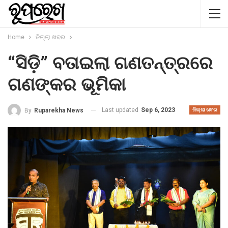
Home
ଜିଲ୍ଲା ଖବର
“ସିଡ଼ି” ବତାଇଲା ଗଣତନ୍ତ୍ରରେ
ଗଣଙ୍କର ଭୂମିକା
Last updated
Sep 6, 2023
By
Ruparekha News
ଜିଲ୍ଲା ଖବର