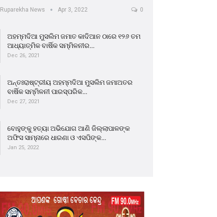
Ruparekha News
Apr 3, 2022
0
ଅହମ୍ମଦିଆ ମୁସଲିମ ଜମାତ କାଦିଆନ ଠାରେ ୧୨୬ ତମ
ଆଧ୍ୟାତ୍ମିକ ବାର୍ଷିକ ସମ୍ମିଳନୀର…
Dec 26, 2021
ଅନ୍ତଃରାଷ୍ଟ୍ରୀୟ ଅହମ୍ମଦିଆ ମୁସଲିମ ଜମାଅତର
ବାର୍ଷିକ ସମ୍ମିଳନୀ ପାରସ୍ପରିକ…
Dec 27, 2021
ବୋହୁଙ୍କୁ ହତ୍ୟା ଅଭିଯୋଗ ଆଣି ଜିଲ୍ଲାପାଳଙ୍କ
ଅଫିସ ସାମ୍ନାରେ ଧାରଣା ଓ ଏସପିଙ୍କ…
Jan 25, 2022