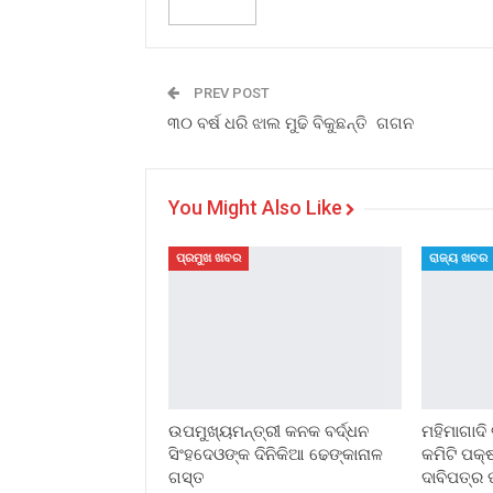
PREV POST
୩୦ ବର୍ଷ ଧରି ଝାଲ ମୁଢି ବିକୁଛନ୍ତି ଗଗନ
You Might Also Like
ପ୍ରମୁଖ ଖବର
ରାଜ୍ୟ ଖବର
ଉପମୁଖ୍ୟମନ୍ତ୍ରୀ କନକ ବର୍ଦ୍ଧନ
ମହିମାଗାଦି 
ସିଂହଦେଓଙ୍କ ଦିନିକିଆ ଢେଙ୍କାନାଳ
କମିଟି ପକ୍
ଗସ୍ତ
ଦାବିପତ୍ର 