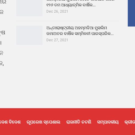
ଖର
୧୨୬ ତମ ଆଧ୍ୟାତ୍ମିକ ବାର୍ଷିକ…
ୁଜ
Dec 26, 2021
ଅନ୍ତଃରାଷ୍ଟ୍ରୀୟ ଅହମ୍ମଦିଆ ମୁସଲିମ
୍ଷ
ଜମାଅତର ବାର୍ଷିକ ସମ୍ମିଳନୀ ପାରସ୍ପରିକ…
Dec 27, 2021
।
ଇନ
ଜ,
ଦେଶ ବିଦେଶ
ରୂପରେଖ ସ୍ପେଶାଲ
ରାଜନୀତି ଚଟଣି
ସମ୍ପାଦକୀୟ
କ୍ରୀଡ