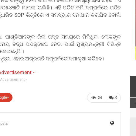
 ସତ୍ତ୍ୱ ନେଇ ଦୀର୍ଘ ୬୦ ବର୍ଷ ଧରି ସମସ୍ୟା ଲାଗି ରହିଛି । ଏ
୧୦୫୪୩ଟି ମାମଲା ଚାଲିଛି। ଏହି ପତିତ ଜମି ସମ୍ପର୍କରେ ଗଠିତ
ର୍ଦ୍ଧାରିତ SOP ଭିତ୍ତିରେ ଏ ସମସ୍ୟାର ସମାଧାନ କରାଯିବ ବୋଲି
େ. ପାଣ୍ଡିଆନଙ୍କ ଜିଲା ଗସ୍ତ ସମୟରେ ମିଳିଥିବା ଲୋକଙ୍କ
ସମୟ ବଦ୍ଧ ପଦକ୍ଷେପ ନେବା ପାଇଁ ମୁଖ୍ୟମନ୍ତ୍ରୀ ବିଭିନ୍ନ
 ଦେଇଛନ୍ତି ।
ତ୍ରୀ ଏହାର ଅଗ୍ରଗତି ସମ୍ପର୍କରେ ସମୀକ୍ଷା କରିବେ।
 Advertisement -
ogle+
24
0
Posts