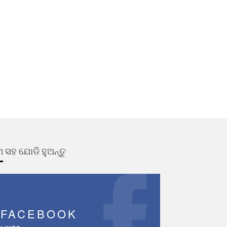
 ସହ ଯୋଡି ହୁଅନ୍ତୁ
FACEBOOK