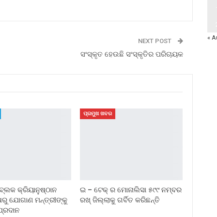
« A
NEXT POST
ସଂସ୍କୃତ ହେଉଛି ସଂସ୍କୃତିର ପରିଚାୟକ
ପ୍ରମୁଖ ଖବର
ବ୍ଲକ କ୍ରିୟାନୁଷ୍ଠାନ
ଇ – ଟେକ୍ ର ମୋନାଲିସା ୫୯୯ ନମ୍ବର
ଷରୁ ଯୋଗାଣ ମନ୍ତ୍ରୀଙ୍କୁ
ରଖ୍ ଜିଲ୍ଲାକୁ ଗର୍ବିତ କରିଛନ୍ତି
ପ୍ରଦାନ