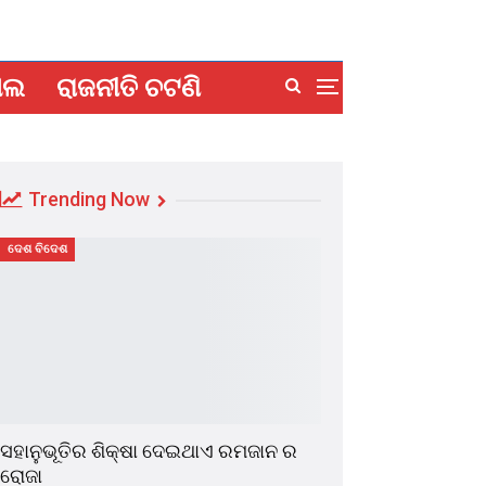
ାଲ
ରାଜନୀତି ଚଟଣି
Trending Now
ଦେଶ ବିଦେଶ
ସହାନୁଭୂତିର ଶିକ୍ଷା ଦେଇଥାଏ ରମଜାନ ର
ରୋଜା