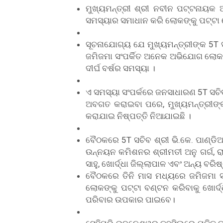
ମୁଖ୍ୟମନ୍ତ୍ରୀ ଶ୍ରୀ ନବୀନ ପଟ୍ଟନାୟକ
ସମସ୍ୟାର ସମାଧାନ କରି ଲୋକଙ୍କୁ ପଟ୍ଟା ଦେ
ସୂଚନାଯୋଗ୍ୟ ଯେ ମୁଖ୍ୟମନ୍ତ୍ରୀଙ୍କ 5T 
ଜମିଜମା ସଂପର୍କିତ ଅନେକ ଅଭିଯୋଗ ଲୋକ
ଦୀର୍ଘ ବର୍ଷର ସମସ୍ୟା ।
ଏ ସମସ୍ୟା ସଂପର୍କରେ ଜନସାଧାରଣ 5T ସଚିବ
ଅବଗତ କରାଇବା ପରେ, ମୁଖ୍ୟମନ୍ତ୍ରୀଙ୍
କରାଯାଇ ନିଷ୍ପତ୍ତି ନିଆଯାଇଛି ।
ବୈଠକରେ 5T ସଚିବ ଶ୍ରୀ ଭି.କେ. ପାଣ୍ଡିଆ
ଉନ୍ନୟନ କମିଶନର ଶ୍ରୀମତୀ ଅନୁ ଗର୍ଗ, ରା
ସାହୁ, ଖୋର୍ଦ୍ଧା ଜିଲ୍ଲାପାଳ ଏବଂ ଅନ୍ୟ ବର
ବୈଠକରେ ତିନି ମାସ ମଧ୍ୟରେ ଜମିଜମା 
ଲୋକଙ୍କୁ ପଟ୍ଟା ବଣ୍ଟନ କରିବାକୁ ଖୋର୍ଦ୍ଧ
ପରିବାର ଉପକାର ପାଇବେ।