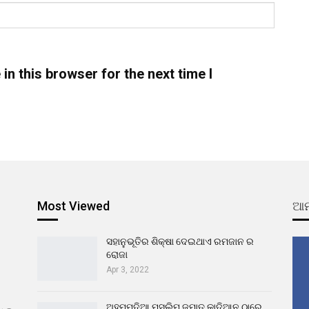
n this browser for the next time I
Most Viewed
ଆମ
ସହାନୁଭୂତିର ଶିକ୍ଷା ଦେଇଥାଏ ରମଜାନ ର
ରୋଜା
Apr 3, 2022
ଅହମ୍ମଦିଆ ମୁସଲିମ ଜମାତ କାଦିଆନ ଠାରେ