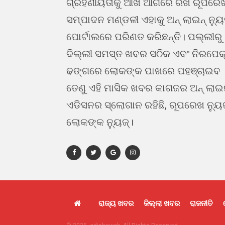
ଗ୍ରହଣୀୟତାକୁ ଆଖି ଆଗରେ ରଖି ରୂପରେ
ସମ୍ପାଦନ ମଣ୍ଡଳୀ ଏହାକୁ ଅନ୍ ଲାଇନ୍ ନ୍ୟ
ପୋର୍ଟାଲରେ ପରିଣତ କରିଛନ୍ତି। ପଲ୍ଲୀରୁ
ଦିଲ୍ଲୀ ସମସ୍ତ ଖବର ସଠିକ ଏବଂ ନିରପେକ
ଢଙ୍ଗରେ ଲୋକଙ୍କ ପାଖରେ ପହଞ୍ଚାଇବ 
ତେଣୁ ଏହି ମାସିକ ଖବର କାଗଜର ଅନ୍ ଲା
ଏଡିସନର ସ୍ଲୋଗାନ ରହିଛି, ରୂପରେଖ ନ୍ୟୁ
ଲୋକଙ୍କ ନ୍ୟୁଜ୍।
ରାଜ୍ୟ ଖବର
ଜିଲ୍ଲା ଖବର
ରାଜନୀତି