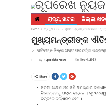
ରାଜ୍ୟ ଖବର
ଜିଲ୍ଲା ଖ
ସମ୍ପାଦକୀୟ
କ୍ରୀଡା
ମୋ ଗାଁ
Home
ପ୍ରମୁଖ ଖବର
ମୁଖ୍ୟମନ୍ତ୍ରୀଙ୍କ ଐତିହାସିକ ନିଷ୍ପତ୍
ମୁଖ୍ୟମନ୍ତ୍ରୀଙ୍କ ଐତିହ
5T ସଚିବଙ୍କ ଜିଲ୍ଲା ଗସ୍ତ ପରବର୍ତ୍ତୀ ଉଚ୍ଚ
On
Sep 4, 2023
By
Ruparekha News
Share
ଜଟଣୀ ଖାସମାହଲ ଜମି ସମସ୍ୟାର ସମାଧାନ 
ଡିସେମ୍ବରରୁ ପଟ୍ଟା ବଣ୍ଟନ । ଭୁବନେଶ୍
ଭିତ୍ତିରେ ନିର୍ଦ୍ଧାରିତ ହେବ ।