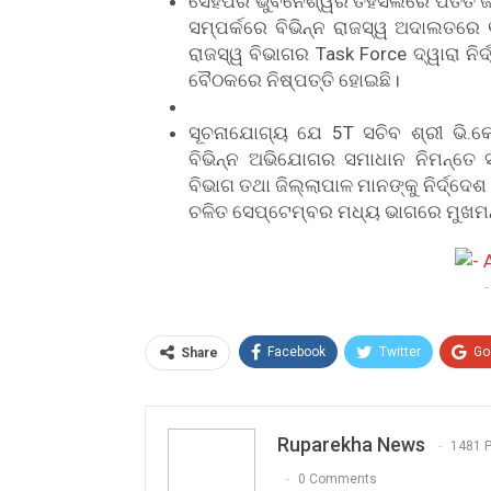
ସେହିପରି ଭୁବନେଶ୍ୱର ତହସିଲରେ ପତିତ ଜମିର
ସମ୍ପର୍କରେ ବିଭିନ୍ନ ରାଜସ୍ୱ ଅଦାଲତରେ 
ରାଜସ୍ୱ ବିଭାଗର Task Force ଦ୍ୱାରା ନି
ବୈଠକରେ ନିଷ୍ପତ୍ତି ହୋଇଛି।
ସୂଚନାଯୋଗ୍ୟ ଯେ 5T ସଚିବ ଶ୍ରୀ ଭି.କ
ବିଭିନ୍ନ ଅଭିଯୋଗର ସମାଧାନ ନିମନ୍ତେ 
ବିଭାଗ ତଥା ଜିଲ୍ଲାପାଳ ମାନଙ୍କୁ ନିର୍ଦ୍ଦେଶ
ଚଳିତ ସେପ୍ଟେମ୍ବର ମଧ୍ୟ ଭାଗରେ ମୁଖମନ୍
-
Facebook
Twitter
Go
Share
Ruparekha News
1481 
0 Comments