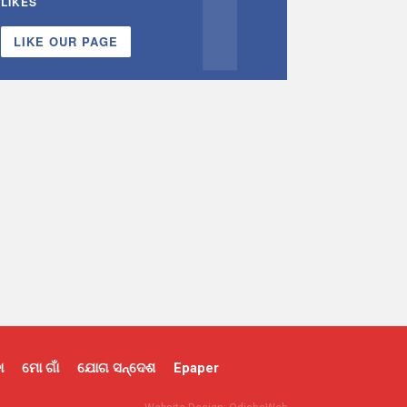
LIKES
LIKE OUR PAGE
ା
ମୋ ଗାଁ
ଯୋଗ ସନ୍ଦେଶ
Epaper