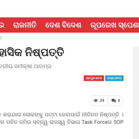
ବର
ରାଜନୀତି
ଦେଶ ବିଦେଶ
ରୂପରେଖ ସ୍ପେଶ
ଯୋଗ ସନ୍ଦେଶ
EPAPER
ତି
ାସିକ ନିଷ୍ପତ୍ତି
ସ୍ତରୀୟ ସମୀକ୍ଷା ଆରମ୍ଭ
ପ୍ରମୁଖ ଖବର
ରାଜ୍ୟ ଖବର
24
0
କରାଯାଇ ଲୋକଙ୍କୁ ପଟ୍ଟା ଦେବାପାଇଁ ନୀତିଗତ ନିଷ୍ପତ୍ତି ।
ୱର ପତିତ ଜମିର ସତ୍ତ୍ୱ ରାଜସ୍ୱ ବିଭାଗ Task Forceର SOP