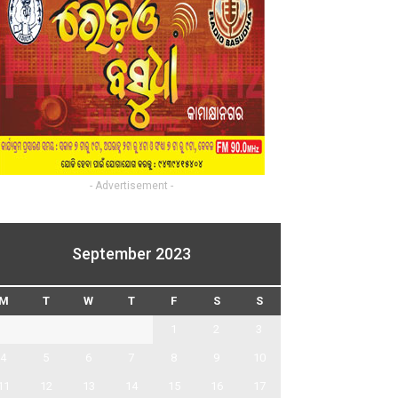
- Advertisement -
September 2023
M
T
W
T
F
S
S
1
2
3
4
5
6
7
8
9
10
11
12
13
14
15
16
17