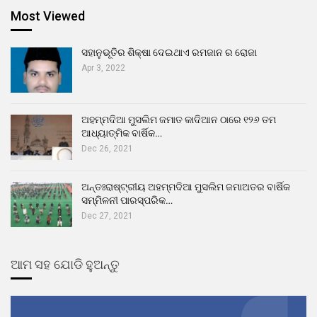
Most Viewed
ସହାନୁଭୂତିର ଶିକ୍ଷା ଦେଇଥାଏ ରମଜାନ ର ରୋଜା
Apr 3, 2022
ଅହମ୍ମଦିଆ ମୁସଲିମ ଜମାତ କାଦିଆନ ଠାରେ ୧୨୬ ତମ
ଆଧ୍ୟାତ୍ମିକ ବାର୍ଷିକ…
Dec 26, 2021
ଅନ୍ତଃରାଷ୍ଟ୍ରୀୟ ଅହମ୍ମଦିଆ ମୁସଲିମ ଜମାଅତର ବାର୍ଷିକ
ସମ୍ମିଳନୀ ପାରସ୍ପରିକ…
Dec 27, 2021
ଆମ ସହ ଯୋଡି ହୁଅନ୍ତୁ