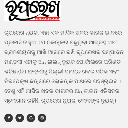
ରୂପରେଖ ନ୍ୟଜ. ଏହା ଏକ ମାସିକ ଖବର କାଗଜ ଭାବରେ
ପ୍ରକାଶିତ ହୁଏ । ପାଠକଙ୍କର ବଢୁଥିବା ଆଗ୍ରହ ଏବଂ
ଗ୍ରହଣୀୟତାକୁ ଆଖି ଆଗରେ ରଖି ରୂପରେଖର ସମ୍ପାଦନ
ମଣ୍ଡଳୀ ଏହାକୁ ଅନ୍ ଲାଇନ୍ ନ୍ୟୁଜ ପୋର୍ଟାଲରେ ପରିଣତ
କରିଛନ୍ତି। ପଲ୍ଲୀରୁ ଦିଲ୍ଲୀ ସମସ୍ତ ଖବର ସଠିକ ଏବଂ
ନିରପେକ୍ଷ ଢଙ୍ଗରେ ଲୋକଙ୍କ ପାଖରେ ପହଞ୍ଚାଇବ ।
ତେଣୁ ଏହି ମାସିକ ଖବର କାଗଜର ଅନ୍ ଲାଇନ ଏଡିସନର
ସ୍ଲୋଗାନ ରହିଛି, ରୂପରେଖ ନ୍ୟୁଜ, ଲୋକଙ୍କ ନ୍ୟୁଜ୍।