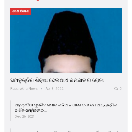
ଦେଶ ବିଦେଶ
ସହାନୁଭୂତିର ଶିକ୍ଷା ଦେଇଥାଏ ରମଜାନ ର ରୋଜା
Ruparekha News
Apr 3, 2022
0
ଅହମ୍ମଦିଆ ମୁସଲିମ ଜମାତ କାଦିଆନ ଠାରେ ୧୨୬ ତମ ଆଧ୍ୟାତ୍ମିକ
ବାର୍ଷିକ ସମ୍ମିଳନୀର…
Dec 26, 2021