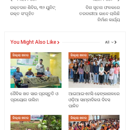
ରକ୍ତଦାନ ଶିବିର, ୩୨ ୟୁନିଟ୍
ବିନା ସୂଚନା ଫଳକରେ
ରକ୍ତ ସଂଗୃହିତ
ତରବାରୀଆ ଭାବେ ଚାଲିଛି
ନିର୍ମାଣ କାର୍ଯ୍ୟ
You Might Also Like
All
ଜିଲ୍ଲା ଖବର
ଜିଲ୍ଲା ଖବର
ଜୈବିକ ଖତ ସାର ପ୍ରସ୍ତୁତି ଓ
ଆଇଆଇଏମସି ଢେଙ୍କାନାଳରେ
ପ୍ରୟୋଗ ତାଲିମ
ଓଡ଼ିଆ ସାମ୍ବାଦିକତା ଦିବସ
ପାଳିତ
ଜିଲ୍ଲା ଖବର
ଜିଲ୍ଲା ଖବର