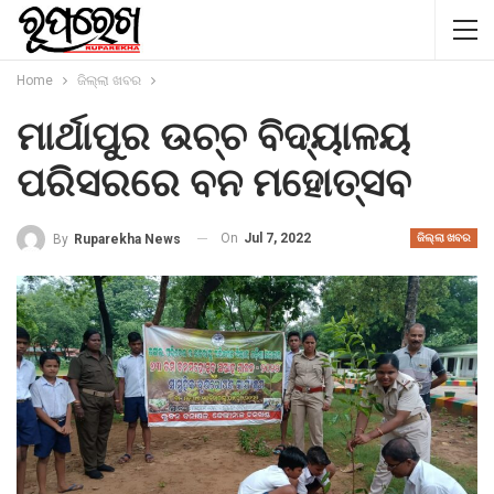
Home
ଜିଲ୍ଲା ଖବର
ମାର୍ଥାପୁର ଉଚ୍ଚ ବିଦ୍ୟାଳୟ
ପରିସରରେ ବନ ମହୋତ୍ସବ
On
Jul 7, 2022
By
Ruparekha News
ଜିଲ୍ଲା ଖବର