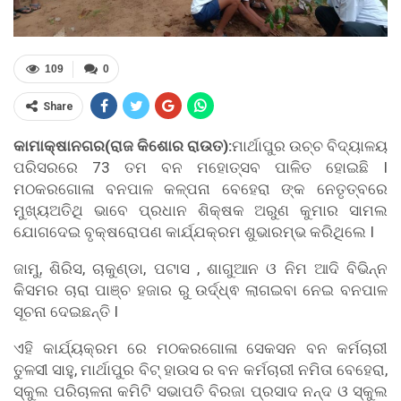
109
0
Share
କାମାକ୍ଷାନଗର(ରାଜ କିଶୋର ରାଉତ):
ମାର୍ଥାପୁର ଉଚ୍ଚ ବିଦ୍ୟାଳୟ
ପରିସରରେ 73 ତମ ବନ ମହୋତ୍ସବ ପାଳିତ ହୋଇଛି I
ମଠକରଗୋଳା ବନପାଳ କଳ୍ପନା ବେହେରା ଙ୍କ ନେତୃତ୍ବରେ
ମୁଖ୍ୟଅତିଥି ଭାବେ ପ୍ରଧାନ ଶିକ୍ଷକ ଅରୁଣ କୁମାର ସାମଲ
ଯୋଗଦେଇ ବୃକ୍ଷରୋପଣ କାର୍ଯ୍ଯକ୍ରମ ଶୁଭାରମ୍ଭ କରିଥିଲେ I
ଜାମୁ, ଶିରିସ, ଚାକୁଣ୍ଡା, ପଟାସ , ଶାଗୁଆନ ଓ ନିମ ଆଦି ବିଭିନ୍ନ
କିସମର ଚାରା ପାଞ୍ଚ ହଜାର ରୁ ଉର୍ଦ୍ଧ୍ଵ ଲାଗଇବା ନେଇ ବନପାଳ
ସୂଚନା ଦେଇଛନ୍ତି I
ଏହି କାର୍ଯ୍ୟକ୍ରମ ରେ ମଠକରଗୋଳା ସେକସନ ବନ କର୍ମଚାରୀ
ତୁଳସୀ ସାହୁ, ମାର୍ଥାପୁର ବିଟ୍ ହାଉସ ର ବନ କର୍ମଚାରୀ ନମିତା ବେହେରା,
ସ୍କୁଲ ପରିଚାଳନା କମିଟି ସଭାପତି ବିରଜା ପ୍ରସାଦ ନନ୍ଦ ଓ ସ୍କୁଲ