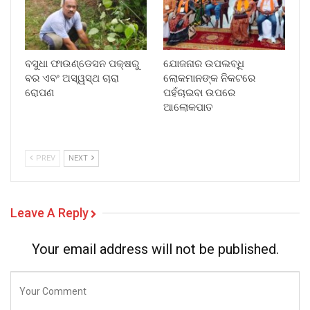
ବସୁଧା ଫାଉଣ୍ଡେସନ ପକ୍ଷରୁ
ଯୋଜନାର ଉପଲବ୍ଧି
ବର ଏବଂ ଅସ୍ୱସ୍ଥ ଚାରା
ଲୋକମାନଙ୍କ ନିକଟରେ
ରୋପଣ
ପହଁଚାଇବା ଉପରେ
ଆଲୋକପାତ
PREV
NEXT
Leave A Reply
Your email address will not be published.