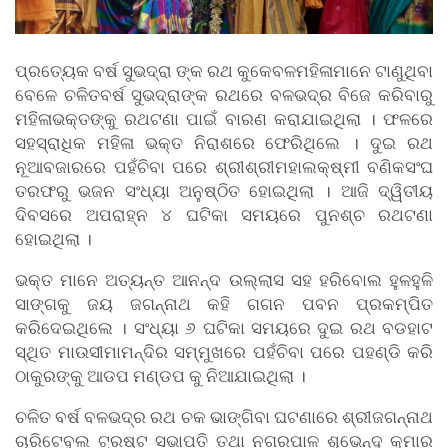
ପ୍ରତ୍ୟେକ ବର୍ଷ ସୁଭଦ୍ରା ଙ୍କ ରଥ କୁକେବଳମହିଳାମାନେ ଟାଣୁଥିବା
ବେଳେ ଚଳିତବର୍ଷ ସୁଭଦ୍ରାଙ୍କ ରଥରେ ବଳଭଦ୍ର ବିଜେ କରିବାରୁ
ମହିଳାଭକ୍ତଙ୍କୁ ରଥଟଣା ପାଇଁ ବାରଣ କରାଯାଇଥିଲା । ଫଳରେ
ସହସ୍ରାଧିକ ମହିଳା ଭକ୍ତ ନିରାଶରେ ଫେରିଥିଲେ । ଦୁଇ ରଥ
ନୂଆବଜାରରେ ପହଁଚିବା ପରେ ଶ୍ରୀଶ୍ରୀମହାଲକ୍ଷ୍ମୀ ବଣିକସଂଘ
ତରଫରୁ ଭଜନ ସଂଧ୍ୟା ଅନୁଷ୍ଠିତ ହୋଇଥିଲା । ଆଜି ଦ୍ୱିତୀୟ
ଦିବସରେ ଅପରାହ୍ନ ୪ ଘଟିକା ସମୟରେ ପୁନଶ୍ଚ ରଥଟଣା
ହୋଇଥିଲା ।
ଭକ୍ତ ମାନେ ଅତ୍ୟନ୍ତ ଆନନ୍ଦ ଉଲ୍ଲାସ ସହ ହରିବୋଲ ହୁଳହୁଳି
ସାଙ୍ଗକୁ ଜୟ ଜଗନ୍ନାଥ କହି ଗଗନ ପବନ ପ୍ରକମ୍ପିତ
କରିଦେଇଥିଲେ । ସଂଧ୍ୟା ୬ ଘଟିକା ସମୟରେ ଦୁଇ ରଥ ବଡହାଟ
ସ୍ଥିତ ମାଉସୀମାମନ୍ଦିର ସମ୍ମୁଖରେ ପହଁଚିବା ପରେ ପହଣ୍ଡି କରି
ଠାକୁରଙ୍କୁ ଆଡପ ମଣ୍ଡପ କୁ ନିଆଯାଇଥିଲା ।
ଚଳିତ ବର୍ଷ ବଳଭଦ୍ର ରଥ ଚକ ଭାଙ୍ଗିବା ଘଟଣାରେ ଶ୍ରୀଜଗନ୍ନାଥ
ଚାରିଟେବୁଲ ଟ୍ରଷ୍ଟ ସଭାପତି ତଥା ନଗରପାଳ ଶୁଭେନ୍ଦୁ କୁମାର