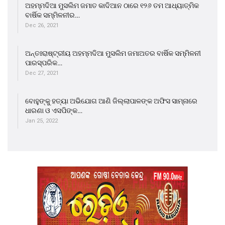
ଅହମ୍ମଦିଆ ମୁସଲିମ ଜମାତ କାଦିଆନ ଠାରେ ୧୨୬ ତମ ଆଧ୍ୟାତ୍ମିକ
ବାର୍ଷିକ ସମ୍ମିଳନୀର…
Dec 26, 2021
ଅନ୍ତଃରାଷ୍ଟ୍ରୀୟ ଅହମ୍ମଦିଆ ମୁସଲିମ ଜମାଅତର ବାର୍ଷିକ ସମ୍ମିଳନୀ
ପାରସ୍ପରିକ…
Dec 27, 2021
ବୋହୁଙ୍କୁ ହତ୍ୟା ଅଭିଯୋଗ ଆଣି ଜିଲ୍ଲାପାଳଙ୍କ ଅଫିସ ସାମ୍ନାରେ
ଧାରଣା ଓ ଏସପିଙ୍କ…
Jan 25, 2022