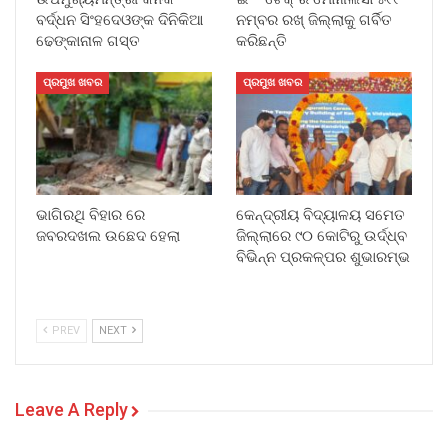
ବର୍ଦ୍ଧନ ସିଂହଦେଓଙ୍କ ଦିନିକିଆ
ନମ୍ବର ରଖ୍ ଜିଲ୍ଲାକୁ ଗର୍ବିତ
ଢେଙ୍କାନାଳ ଗସ୍ତ
କରିଛନ୍ତି
ପ୍ରମୁଖ ଖବର
ପ୍ରମୁଖ ଖବର
ଭାଗିରଥି ବିହାର ରେ
କେନ୍ଦ୍ରୀୟ ବିଦ୍ୟାଳୟ ସମେତ
ଜବରଦଖଲ ଉଛେଦ ହେଲା
ଜିଲ୍ଲାରେ ୯୦ କୋଟିରୁ ଉର୍ଦ୍ଧ୍ବ
ବିଭିନ୍ନ ପ୍ରକଳ୍ପର ଶୁଭାରମ୍ଭ
PREV
NEXT
Leave A Reply