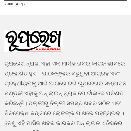
« Jun
Aug »
ରୂପରେଖ ନ୍ୟଜ. ଏହା ଏକ ମାସିକ ଖବର କାଗଜ ଭାବରେ
ପ୍ରକାଶିତ ହୁଏ । ପାଠକଙ୍କର ବଢୁଥିବା ଆଗ୍ରହ ଏବଂ
ଗ୍ରହଣୀୟତାକୁ ଆଖି ଆଗରେ ରଖି ରୂପରେଖର ସମ୍ପାଦନ
ମଣ୍ଡଳୀ ଏହାକୁ ଅନ୍ ଲାଇନ୍ ନ୍ୟୁଜ ପୋର୍ଟାଲରେ ପରିଣତ
କରିଛନ୍ତି। ପଲ୍ଲୀରୁ ଦିଲ୍ଲୀ ସମସ୍ତ ଖବର ସଠିକ ଏବଂ
ନିରପେକ୍ଷ ଢଙ୍ଗରେ ଲୋକଙ୍କ ପାଖରେ ପହଞ୍ଚାଇବ ।
ତେଣୁ ଏହି ମାସିକ ଖବର କାଗଜର ଅନ୍ ଲାଇନ ଏଡିସନର