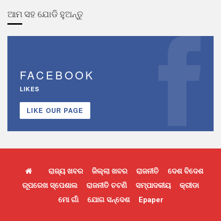
ଆମ ସହ ଯୋଡି ହୁଅନ୍ତୁ
FACEBOOK
LIKES
LIKE OUR PAGE
ରାଜ୍ୟ ଖବର
ଜିଲ୍ଲା ଖବର
ରାଜନୀତି
ଦେଶ ବିଦେଶ
ରୂପରେଖ ସ୍ପେଶାଲ
ରାଜନୀତି ଚଟଣି
ସମ୍ପାଦକୀୟ
କ୍ରୀଡା
ମୋ ଗାଁ
ଯୋଗ ସନ୍ଦେଶ
Epaper