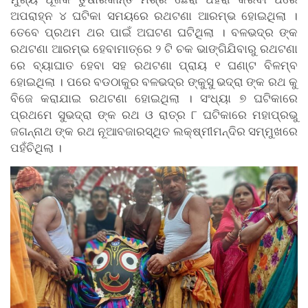
ଅପରାହ୍ନ ୪ ଘଟିକା ସମୟରେ ରଥଟଣା ଆରମ୍ଭ ହୋଇଥିଲା ।
ତେବେ ପ୍ରଥମ ଥର ପାଇଁ ଅଘଟଣ ଘଟିଥିଲା । ବଳଭଦ୍ର ଙ୍କ
ରଥଟଣା ଆରମ୍ଭ ହେବାମାତ୍ରେ ୨ ଟି ଚକ ଭାଙ୍ଗିଯିବାରୁ ରଥଟଣା
ରେ ବ୍ୟାଘାତ ହେବା ସହ ରଥଟଣା ପ୍ରାୟ ୧ ଘଣା୍ଟ ବିଳମ୍ବ
ହୋଇଥିଲା । ପରେ ବଡଠାକୁର ବଳଭଦ୍ର ଙ୍କୁସୁ ଭଦ୍ରା ଙ୍କ ରଥ କୁ
ବିଜେ କରାଯାଇ ରଥଟଣା ହୋଇଥିଲା । ସଂଧ୍ୟା ୭ ଘଟିକାରେ
ପ୍ରଥମେ ସୁଭଦ୍ରା ଙ୍କ ରଥ ଓ ରାତ୍ର ୮ ଘଟିକାରେ ମହାପ୍ରଭୁ
ଜଗନ୍ନାଥ ଙ୍କ ରଥ ନୂଆବଜାରସ୍ଥିତ ଲକ୍ଷ୍ମୀମନ୍ଦିର ସମ୍ମୁଖରେ
ପହଁଚିଥିଲା ।