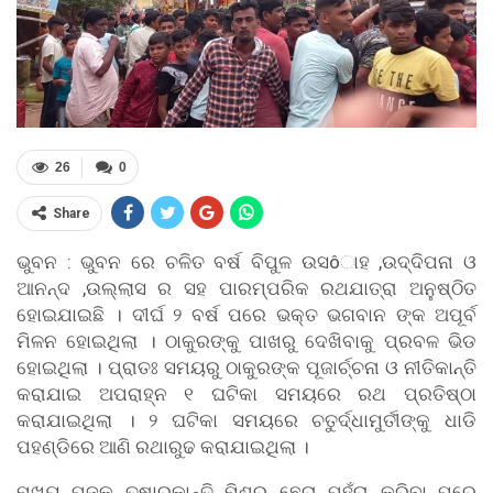
26
0
Share
ଭୁବନ : ଭୁବନ ରେ ଚଳିତ ବର୍ଷ ବିପୁଳ ଉସôାହ ,ଉଦ୍ଦିପନା ଓ
ଆନନ୍ଦ ,ଉଲ୍ଲାସ ର ସହ ପାରମ୍ପରିକ ରଥଯାତ୍ରା ଅନୁଷ୍ଠିତ
ହୋଇଯାଇଛି । ଦୀର୍ଘ ୨ ବର୍ଷ ପରେ ଭକ୍ତ ଭଗବାନ ଙ୍କ ଅପୂର୍ବ
ମିଳନ ହୋଇଥିଲା । ଠାକୁରଙ୍କୁ ପାଖରୁ ଦେଖିବାକୁ ପ୍ରବଳ ଭିଡ
ହୋଇଥିଲା । ପ୍ରାତଃ ସମୟରୁ ଠାକୁରଙ୍କ ପୂଜାର୍ଚ୍ଚନା ଓ ନୀତିକାନ୍ତି
କରାଯାଇ ଅପରାହ୍ନ ୧ ଘଟିକା ସମୟରେ ରଥ ପ୍ରତିଷ୍ଠା
କରାଯାଇଥିଲା । ୨ ଘଟିକା ସମୟରେ ଚତୁର୍ଦ୍ଧାମୁର୍ତୀଙ୍କୁ ଧାଡି
ପହଣ୍ଡିରେ ଆଣି ରଥାରୁଢ କରାଯାଇଥିଲା ।
ମୁଖ୍ୟ ପୂଜକ ତୁଷାରକାନ୍ତି ମିଶ୍ର ଛେରା ପହଁରା କରିବା ପରେ