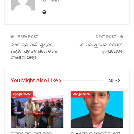
Comments
PREV POST
NEXT POST
ରଥଯାତ୍ରା ପାଇଁ ଗୁଣ୍ଡିଚା
ଗୋପବନ୍ଧୁ ସେବା ଦିବସରେ
ମନ୍ଦିର ପ୍ରାଙ୍ଗଣରେ ଭଜନ
ବୃକ୍ଷରୋପଣ
ସଂନ୍ଧା ଆରମ୍ଭ
You Might Also Like
All
ପ୍ରମୁଖ ଖବର
ପ୍ରମୁଖ ଖବର
ଉପମୁଖ୍ୟମନ୍ତ୍ରୀ କନକ
ଇ – ଟେକ୍ ର ମୋନାଲିସା ୫୯୯