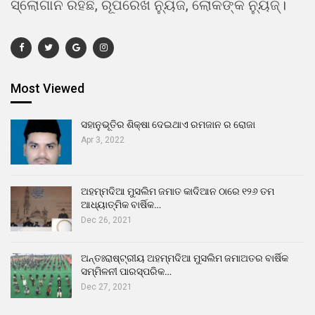
ସ୍ଲୋଗାନ ରହିଛି, ରୂପରେଖ ନ୍ୟୁଜ, ଲୋକଙ୍କ ନ୍ୟୁଜ୍।
Most Viewed
ସହାନୁଭୂତିର ଶିକ୍ଷା ଦେଇଥାଏ ରମଜାନ ର ରୋଜା
Apr 3, 2022
ଅହମ୍ମଦିଆ ମୁସଲିମ ଜମାତ କାଦିଆନ ଠାରେ ୧୨୬ ତମ
ଆଧ୍ୟାତ୍ମିକ ବାର୍ଷିକ…
Dec 26, 2021
ଅନ୍ତଃରାଷ୍ଟ୍ରୀୟ ଅହମ୍ମଦିଆ ମୁସଲିମ ଜମାଅତର ବାର୍ଷିକ
ସମ୍ମିଳନୀ ପାରସ୍ପରିକ…
Dec 27, 2021