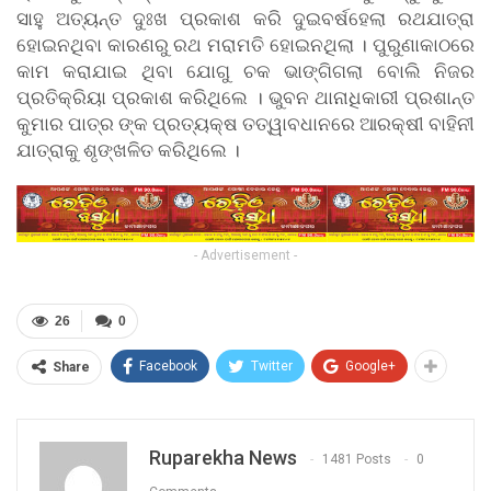
ସାହୁ ଅତ୍ୟନ୍ତ ଦୁଃଖ ପ୍ରକାଶ କରି ଦୁଇବର୍ଷହେଲା ରଥଯାତ୍ରା
ହୋଇନଥିବା କାରଣରୁ ରଥ ମରାମତି ହୋଇନଥିଲା । ପୁରୁଣାକାଠରେ
କାମ କରାଯାଇ ଥିବା ଯୋଗୁ ଚକ ଭାଙ୍ଗିଗଲା ବୋଲି ନିଜର
ପ୍ରତିକ୍ରିୟା ପ୍ରକାଶ କରିଥିଲେ । ଭୁବନ ଥାନାଧିକାରୀ ପ୍ରଶାନ୍ତ
କୁମାର ପାତ୍ର ଙ୍କ ପ୍ରତ୍ୟକ୍ଷ ତତ୍ୱାବଧାନରେ ଆରକ୍ଷୀ ବାହିନୀ
ଯାତ୍ରାକୁ ଶୃଙ୍ଖଳିତ କରିଥିଲେ ।
- Advertisement -
26
0
Facebook
Twitter
Google+
Share
Ruparekha News
1481 Posts
0