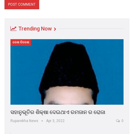
Trending Now
ଦେଶ ବିଦେଶ
ସହାନୁଭୂତିର ଶିକ୍ଷା ଦେଇଥାଏ ରମଜାନ ର ରୋଜା
Ruparekha News
Apr 3, 2022
0