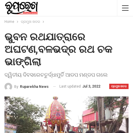
Home
ପ୍ରମୁଖ ଖବର
ଭୁବନ ରଥଯାତ୍ରାରେ
ଅଘଟଣ,ବଳଭଦ୍ର ରଥ ଚକ
ଭାଙ୍ଗିଲା
ଦ୍ୱିତୀୟ ଦିବସରେଚତୁର୍ଦ୍ଧାମୁର୍ତି ଆଡପ ମଣ୍ଡପ ଗଲେ
Last updated
Jul 3, 2022
By
Ruparekha News
ପ୍ରମୁଖ ଖବର