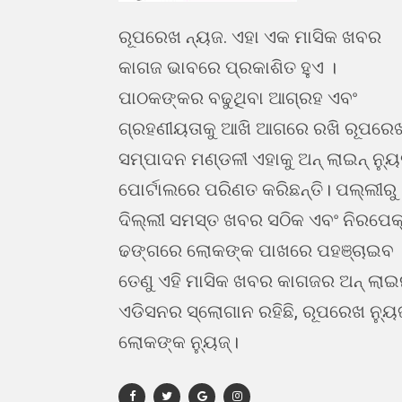
ରୂପରେଖ ନ୍ୟଜ. ଏହା ଏକ ମାସିକ ଖବର
କାଗଜ ଭାବରେ ପ୍ରକାଶିତ ହୁଏ ।
ପାଠକଙ୍କର ବଢୁଥିବା ଆଗ୍ରହ ଏବଂ
ଗ୍ରହଣୀୟତାକୁ ଆଖି ଆଗରେ ରଖି ରୂପରେ
ସମ୍ପାଦନ ମଣ୍ଡଳୀ ଏହାକୁ ଅନ୍ ଲାଇନ୍ ନ୍ୟ
ପୋର୍ଟାଲରେ ପରିଣତ କରିଛନ୍ତି। ପଲ୍ଲୀରୁ
ଦିଲ୍ଲୀ ସମସ୍ତ ଖବର ସଠିକ ଏବଂ ନିରପେକ
ଢଙ୍ଗରେ ଲୋକଙ୍କ ପାଖରେ ପହଞ୍ଚାଇବ 
ତେଣୁ ଏହି ମାସିକ ଖବର କାଗଜର ଅନ୍ ଲା
ଏଡିସନର ସ୍ଲୋଗାନ ରହିଛି, ରୂପରେଖ ନ୍ୟୁ
ଲୋକଙ୍କ ନ୍ୟୁଜ୍।