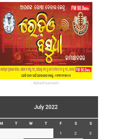
- Advertisement -
July 2022
M
T
W
T
F
S
S
1
2
3