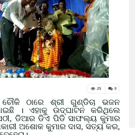
25
0
ି ଚୌକି ଠାରେ ଶ୍ରୀ ଗୁଣ୍ଡିଚା ଭଜନ
ଇଛି । ଏହାକୁ ଉଦ୍ଘାଟନ କରିଥିଲେ
ଠୀ, ଡିଆର ଡିଏ ପିଡି ସାଫଲ୍ୟ କୁମାର
ଅଧିକାରୀ ଅଶୋକ କୁମାର ଦାସ, ସତ୍ୟ କର,
 ବେହେରା।