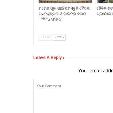
ଗଣେଶ ପୂଜା ପାଇଁ ପ୍ରସ୍ତୁତି ବୈଠକ:
ଜୈବିକ ଖତ 
ଶାନ୍ତିଶୃଙ୍ଖଳା ଓ ଭାଇଚାରା ବଜାୟ
ପ୍ରୟୋଗ ତ
ରଖିବାକୁ ଗୁରୁତ୍ୱ
PREV
NEXT
Leave A Reply
Your email addr