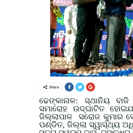
Share
ଢେଙ୍କାନାଳ: ସ୍ଥାନିୟ ବାଜ
ସମାରୋହ ଉଦ୍ଘାଟିତ ହୋଇଯା
ଜିଲ୍ଲାପାଳ ସରୋଜ କୁମାର ସେ
ପଣ୍ଡିତ, ଜିଲ୍ଲା ସ୍ୱାସ୍ଥ୍ୟ 
ସତ୍ୟ ସ୍ୱରୂପ ଦାସ, ଟଙ୍କଧର