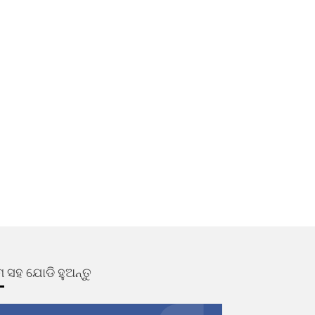
 ସହ ଯୋଡି ହୁଅନ୍ତୁ