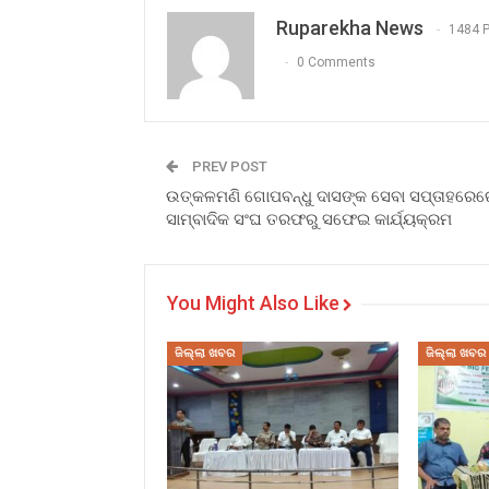
Ruparekha News
1484 
0 Comments
PREV POST
ଉତ୍କଳମଣି ଗୋପବନ୍ଧୁ ଦାସଙ୍କ ସେବା ସପ୍ତାହରେର
ସାମ୍ବାଦିକ ସଂଘ ତରଫରୁ ସଫେଇ କାର୍ଯ୍ୟକ୍ରମ
You Might Also Like
ଜିଲ୍ଲା ଖବର
ଜିଲ୍ଲା ଖବର