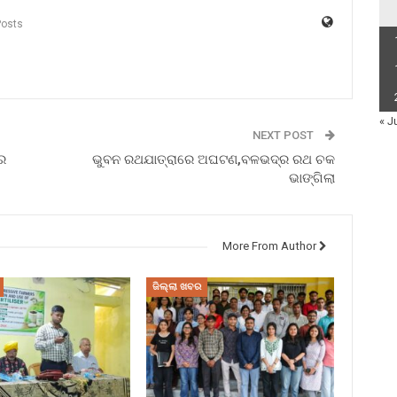
Posts
« J
NEXT POST
େ
ଭୁବନ ରଥଯାତ୍ରାରେ ଅଘଟଣ,ବଳଭଦ୍ର ରଥ ଚକ
ଭାଙ୍ଗିଲା
More From Author
ଜିଲ୍ଲା ଖବର