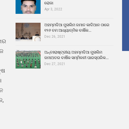
ରୋଜା
Apr 3, 2022
ଅହମ୍ମଦିଆ ମୁସଲିମ ଜମାତ କାଦିଆନ ଠାରେ
୧୨୬ ତମ ଆଧ୍ୟାତ୍ମିକ ବାର୍ଷିକ…
Dec 26, 2021
ଖର
ୁଜ
ଅନ୍ତଃରାଷ୍ଟ୍ରୀୟ ଅହମ୍ମଦିଆ ମୁସଲିମ
ଜମାଅତର ବାର୍ଷିକ ସମ୍ମିଳନୀ ପାରସ୍ପରିକ…
Dec 27, 2021
୍ଷ
।
ଇନ
ଜ,