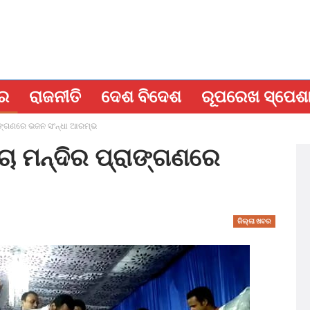
ବର
ରାଜନୀତି
ଦେଶ ବିଦେଶ
ରୂପରେଖ ସ୍ପେଶ
ରାଙ୍ଗଣରେ ଭଜନ ସଂନ୍ଧା ଆରମ୍ଭ
ିଚା ମନ୍ଦିର ପ୍ରାଙ୍ଗଣରେ
ଜିଲ୍ଲା ଖବର