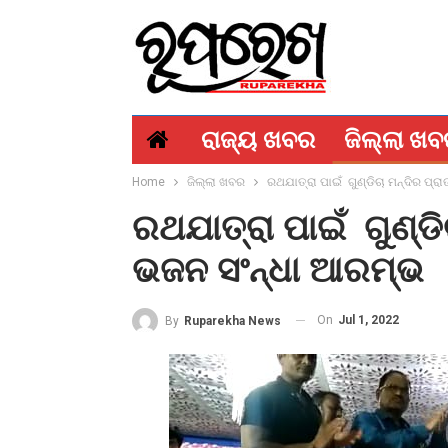
ରାଜ୍ୟ ଖବର
ଜିଲ୍ଲା ଖ
Home
ଜିଲ୍ଲା ଖବର
ରଥଯାତ୍ରା ପାଇଁ ଗୁଣ୍ଡିଚା ମନ୍ଦିର ପ୍
ରଥଯାତ୍ରା ପାଇଁ ଗୁଣ୍ଡ
ଭଜନ ସଂନ୍ଧା ଆରମ୍ଭ
On
Jul 1, 2022
By
Ruparekha News