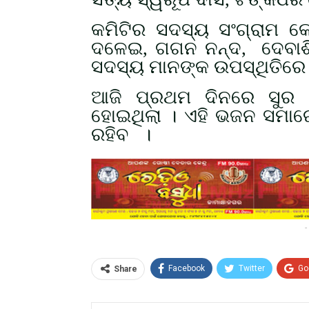
କମିଟିର ସଦସ୍ୟ ସଂଗ୍ରାମ କେଶ
ଦଳେଇ, ଗଗନ ନନ୍ଦ,
ଦେବାଶ
ସଦସ୍ୟ ମାନଙ୍କ ଉପସ୍ଥିତିରେ
ଆଜି ପ୍ରଥମ ଦିନରେ ସୁର 
ହୋଇଥିଲା । ଏହି ଭଜନ ସମାରୋହଟ
ରହିବ
।
-
Facebook
Twitter
Go
Share