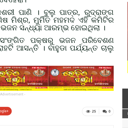
ରୀ ପାଣି । ବୁଲୁ ପାତ୍ର, ରୁଦ୍ରାଙ୍ଗ
ିଷ ମିଶ୍ର, ମୁର୍ମିତ ମହମଦ ଏହି କମିଟିର
 ଭଜନ ସନ୍ଧ୍ୟା ଆରମ୍ଭ ହୋଇଥିଲା ।
ସଂଙ୍ଗିତ ପକ୍ଷରୁ ଭଜନ ପରିବେଶଣ
ି ଆସନ୍ତି । ବାହୁଡା ପର୍ଯ୍ୟନ୍ତ ଚାଲୁ
 Advertisement -
ogle+
25
0