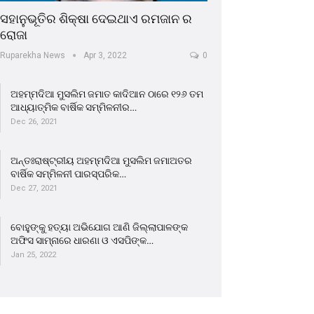
ସହାନୁଭୂତିର ଶିକ୍ଷା ଦେଇଥାଏ ରମଜାନ ର
ରୋଜା
Ruparekha News
Apr 3, 2022
0
ଅହମ୍ମଦିଆ ମୁସଲିମ ଜମାତ କାଦିଆନ ଠାରେ ୧୨୬ ତମ
ଆଧ୍ୟାତ୍ମିକ ବାର୍ଷିକ ସମ୍ମିଳନୀର…
Dec 26, 2021
ଅନ୍ତଃରାଷ୍ଟ୍ରୀୟ ଅହମ୍ମଦିଆ ମୁସଲିମ ଜମାଅତର
ବାର୍ଷିକ ସମ୍ମିଳନୀ ପାରସ୍ପରିକ…
Dec 27, 2021
ବୋହୁଙ୍କୁ ହତ୍ୟା ଅଭିଯୋଗ ଆଣି ଜିଲ୍ଲାପାଳଙ୍କ
ଅଫିସ ସାମ୍ନାରେ ଧାରଣା ଓ ଏସପିଙ୍କ…
Jan 25, 2022