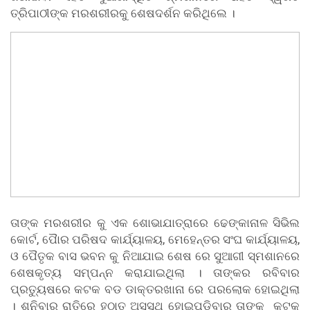
ତ୍ରିପାଠୀଙ୍କ ମରଶରୀରକୁ ଶେଷଦର୍ଶନ କରିଥିଲେ ।
ତାଙ୍କ ମରଶରୀର କୁ ଏକ ଶୋଭାଯାତ୍ରାରେ ଢେଙ୍କାନାଳ ସିଭିଲ
କୋର୍ଟ, ପୈାର ପରିଷଦ କାର୍ଯ୍ୟାଳୟ, ମେହେନ୍ତର ସଂଘ କାର୍ଯ୍ୟାଳୟ,
ଓ ପୈତୃକ ବାସ ଭବନ କୁ ନିଆଯାଇ ଶେଷ ରେ ସୁଆଗୀ ସ୍ମଶାନରେ
ଶେଷକୃତ୍ୟ ସମ୍ପନ୍ନ କରାଯାଇଥିଲା । ତାଙ୍କର ରବିବାର
ପ୍ରତ୍ୟୁଷରେ କଟକ ବଡ ଡାକ୍ତରଖାନା ରେ ପରଲୋକ ହୋଇଥିଲା
। ଶନିବାର ରାତିରେ ହଠାତ ଅସୁସ୍ଥ ହୋଇପଡିବାରୁ ତାଙ୍କୁ କଟକ