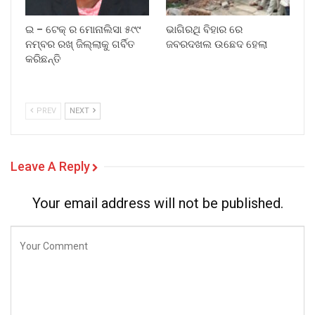
ଇ – ଟେକ୍ ର ମୋନାଲିସା ୫୯୯
ଭାଗିରଥି ବିହାର ରେ
ନମ୍ବର ରଖ୍ ଜିଲ୍ଲାକୁ ଗର୍ବିତ
ଜବରଦଖଲ ଉଛେଦ ହେଲା
କରିଛନ୍ତି
PREV
NEXT
Leave A Reply
Your email address will not be published.