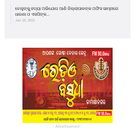
ବୋହୁଙ୍କୁ ହତ୍ୟା ଅଭିଯୋଗ ଆଣି ଜିଲ୍ଲାପାଳଙ୍କ ଅଫିସ ସାମ୍ନାରେ
ଧାରଣା ଓ ଏସପିଙ୍କ…
Jan 25, 2022
- Advertisement -