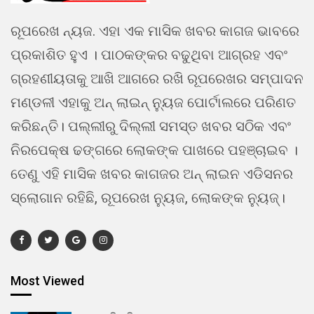
ରୂପରେଖ ନ୍ୟଜ. ଏହା ଏକ ମାସିକ ଖବର କାଗଜ ଭାବରେ
ପ୍ରକାଶିତ ହୁଏ । ପାଠକଙ୍କର ବଢୁଥିବା ଆଗ୍ରହ ଏବଂ
ଗ୍ରହଣୀୟତାକୁ ଆଖି ଆଗରେ ରଖି ରୂପରେଖର ସମ୍ପାଦନ
ମଣ୍ଡଳୀ ଏହାକୁ ଅନ୍ ଲାଇନ୍ ନ୍ୟୁଜ ପୋର୍ଟାଲରେ ପରିଣତ
କରିଛନ୍ତି। ପଲ୍ଲୀରୁ ଦିଲ୍ଲୀ ସମସ୍ତ ଖବର ସଠିକ ଏବଂ
ନିରପେକ୍ଷ ଢଙ୍ଗରେ ଲୋକଙ୍କ ପାଖରେ ପହଞ୍ଚାଇବ ।
ତେଣୁ ଏହି ମାସିକ ଖବର କାଗଜର ଅନ୍ ଲାଇନ ଏଡିସନର
ସ୍ଲୋଗାନ ରହିଛି, ରୂପରେଖ ନ୍ୟୁଜ, ଲୋକଙ୍କ ନ୍ୟୁଜ୍।
Most Viewed