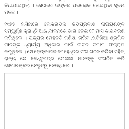
ନିଆଯାଇଥିଲା । ସେଠାରେ ତାଙ୍କର ପରଲୋକ ହୋଇଥିବା ସୂଚନା
ମିଳିଛି ।
୧୯୭୫ ମସିହାରେ ଲୋକନାୟକ ଜୟପ୍ରକାଶ ନାରାୟଣଙ୍କ
ସମ୍ପୂର୍ଣ୍ଣ କ୍ରାନ୍ତି ଆନେ୍ଦାଳନରେ ଭାଗ ନେଇ ୧୮ ମାସ କାରାବରଣ
କରିଥିଲେ । ରାଜ୍ୟର ମେହନତି ମଣିଷ, ଗରିବ ,ଖଟିଖିଆ ଶ୍ରମିକ
ମାନଙ୍କ ନ୍ୟାର୍ଯ୍ୟ ଅଧିକାର ପାଇଁ ଜୀବନ ତମାମ ସଂଗ୍ରାମ
କରୁଥିଲେ । ସେ ଢେଙ୍କାନାଳ ମେହେନ୍ତର ସଂଘ ଗଠନ କରିବା ସହିତ,
ରାଜ୍ୟ ରେ କେନ୍ଦୁପତ୍ର ତୋଳାଳୀ ମାନଙ୍କୁ ସଂଗଠିତ କରି
ସେମାନଙ୍କର ନେତୃତ୍ୱ ନେଉଥିଲେ ।