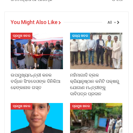
You Might Also Like
All
ପ୍ରମୁଖ ଖବର
ରାଜ୍ୟ ଖବର
ଉପମୁଖ୍ୟମନ୍ତ୍ରୀ କନକ
ମହିମାଗାଦି ବ୍ଲକ
ବର୍ଦ୍ଧନ ସିଂହଦେଓଙ୍କ ଦିନିକିଆ
କ୍ରିୟାନୁଷ୍ଠାନ କମିଟି ପକ୍ଷରୁ
ଢେଙ୍କାନାଳ ଗସ୍ତ
ଯୋଗାଣ ମନ୍ତ୍ରୀଙ୍କୁ
ଦାବିପତ୍ର ପ୍ରଦାନ
ପ୍ରମୁଖ ଖବର
ପ୍ରମୁଖ ଖବର