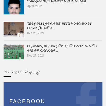
ସହାନୁଭୂତିର ଶିକ୍ଷା ଦେଇଥାଏ ରମଜାନ ର ରୋଜା
Apr 3, 2022
ଅହମ୍ମଦିଆ ମୁସଲିମ ଜମାତ କାଦିଆନ ଠାରେ ୧୨୬ ତମ
ଆଧ୍ୟାତ୍ମିକ ବାର୍ଷିକ…
Dec 26, 2021
ଅନ୍ତଃରାଷ୍ଟ୍ରୀୟ ଅହମ୍ମଦିଆ ମୁସଲିମ ଜମାଅତର ବାର୍ଷିକ
ସମ୍ମିଳନୀ ପାରସ୍ପରିକ…
Dec 27, 2021
ଆମ ସହ ଯୋଡି ହୁଅନ୍ତୁ
FACEBOOK