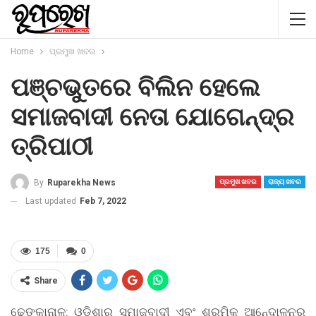
Home
ପ୍ରମୁଖ ଖବର
ପଞ୍ଚଭୁତରେ ବିଲିନ ହେଲେ
ସମାଜବାଦୀ ନେତା ଯୋଗେନ୍ଦ୍ର
ତ୍ରିପାଠୀ
By
Ruparekha News
ପ୍ରମୁଖ ଖବର
ରାଜ୍ୟ ଖବର
Last updated
Feb 7, 2022
175
0
Share
ଢେଙ୍କାନାଳ: ଓଡିଶାର ସମାଜବାଦୀ ଏବଂ ଶ୍ରମିକ ଆନେ୍ଦାଳନର