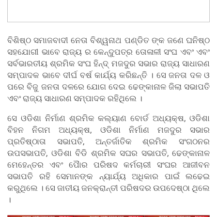
ବିଶିଷ୍ଠ ସମାଜବାଦୀ ନେତା ବିଶ୍ୱନାଥ ପଣ୍ଡିତ ଙ୍କ ଜଣେ ଘନିଷ୍ଠ
ସହଯୋଗୀ ଭାବେ ରାଜ୍ୟ ର କେନ୍ଦୁପତ୍ର ତୋଳାଳୀ ସଂଘ ଏବଂ ଏବଂ
ସର୍ବଭାରତୀୟ ଶ୍ରମିକ ସଂଘ ହିନ୍ଦ୍ ମଜଦୁର ସଭାର ରାଜ୍ୟ ସାଧାରଣ
ସମ୍ପାଦକ ଭାବେ ଦୀର୍ଘ ବର୍ଷ କାର୍ଯ୍ୟ କରିଛନ୍ତି । ସେ ଜନତା ଦଳ ଓ
ପରେ ବିଜୁ ଜନତା ଦଳରେ ଯୋଗ ଦେଇ ଢେଙ୍କାନାଳ ଜିଲା ସଭାପତି
ଏବଂ ରାଜ୍ୟ ସାଧାରଣ ସମ୍ପାଦକ ରହିଥିଲେ ।
ସେ ଓଡିଶା ନିର୍ମାଣ ଶ୍ରମିକ କଲ୍ୟାଣ ବୋର୍ଡ ଅଧ୍ୟକ୍ଷ, ଓଡିଶା
ବିହନ ନିଗମ ଅଧ୍ୟକ୍ଷ, ଓଡିଶା ନିର୍ମାଣ ମଜଦୁର ସଭାର
ପ୍ରତିଷ୍ଠାତା ସଭାପତି, ଅନ୍ତର୍ଜାତିକ ଶ୍ରମିକ ସଂଗଠନର
ଉପସଭାପତି, ଓଡିଶା ବିଡି ଶ୍ରମିକ ସଘର ସଭାପତି, ଢେଙ୍କାନାଳ
ମେହେନ୍ତର ଏବଂ ପୈାର ପରିଷଦ କର୍ମଚାରୀ ସଂଘର ଆଜୀବନ
ସଭାପତି ରହି ସେମାନଙ୍କ ନ୍ୟାର୍ଯ୍ୟ ଅଧିକାର ପାଇଁ ଲଢେଇ
କରୁଥିଲେ । ସେ ଜାତୀୟ ଜନକ୍ରାନ୍ତୀ ପରିଷଦର ଉପଦେଷ୍ଠା ଥିଲେ
।