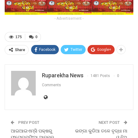
- Advertisement -
175
0
Facebook
Twitter
Google+
Share
Ruparekha News
1481 Posts
0
Comments
PREV POST
NEXT POST
ଆଇଆଇଏମ୍‍ସି ପକ୍ଷରୁ
ଭଙ୍ଗା କୁଡିଆ ତଳେ ବୃଦ୍ଧା ମା
ଫଟୋଗ୍ରାଫିଆ ଆରମ୍ଭ
ଓ ଝିଅ