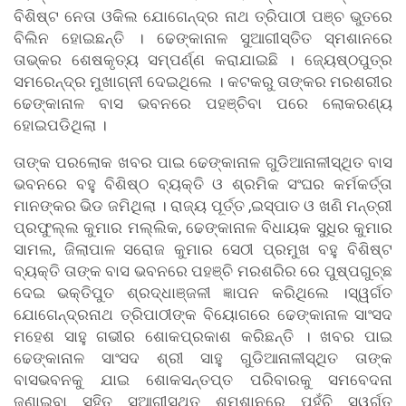
ବିଶିଷ୍ଟ ନେତା ଓକିଲ ଯୋଗେନ୍ଦ୍ର ନାଥ ତ୍ରିପାଠୀ ପଞ୍ଚ ଭୁତରେ
ବିଲିନ ହୋଇଛନ୍ତି । ଢେଙ୍କାନାଳ ସୁଆଗୀସ୍ତିତ ସ୍ମଶାନରେ
ତାଭ୍କର ଶେଷକୃତ୍ୟ ସମ୍ପର୍ଣ୍ଣ କରାଯାଇଛି । ଜ୍ୟେଷ୍ଠପୁତ୍ର
ସମରେନ୍ଦ୍ର ମୁଖାଗ୍ନୀ ଦେଇଥିଲେ । କଟକରୁ ତାଙ୍କର ମରଶରୀର
ଢେଙ୍କାନାଳ ବାସ ଭବନରେ ପହଞ୍ଚିବା ପରେ ଲୋକରଣ୍ୟ
ହୋଇପଡିଥିଲା ।
ତାଙ୍କ ପରଲୋକ ଖବର ପାଇ ଢେଙ୍କାନାଳ ଗୁଡିଆନାଳୀସ୍ଥିତ ବାସ
ଭବନରେ ବହୁ ବିଶିଷ୍ଠ ବ୍ୟକ୍ତି ଓ ଶ୍ରମିକ ସଂଘର କର୍ମକର୍ତ୍ତା
ମାନଙ୍କର ଭିଡ ଜମିଥିଲା । ରାଜ୍ୟ ପୂର୍ତ୍ତ ,ଇସ୍ପାତ ଓ ଖଣି ମନ୍ତ୍ରୀ
ପ୍ରଫୁଲ୍ଲ କୁମାର ମଲ୍ଲିକ, ଢେଙ୍କାନାଳ ବିଧାୟକ ସୁଧିର କୁମାର
ସାମଲ, ଜିଲାପାଳ ସରୋଜ କୁମାର ସେଠୀ ପ୍ରମୁଖ ବହୁ ବିଶିଷ୍ଟ
ବ୍ୟକ୍ତି ତାଙ୍କ ବାସ ଭବନରେ ପହଞ୍ଚି ମରଶରିର ରେ ପୁଷ୍ପଗୁଚ୍ଛ
ଦେଇ ଭକ୍ତିପୁତ ଶ୍ରଦ୍ଧାଞ୍ଜଳୀ ଜ୍ଞାପନ କରିଥିଲେ ।ସ୍ୱର୍ଗତ
ଯୋଗେନ୍ଦ୍ରନାଥ ତ୍ରିପାଠୀଙ୍କ ବିୟୋଗରେ ଢେଙ୍କାନାଳ ସାଂସଦ
ମହେଶ ସାହୁ ଗଭୀର ଶୋକପ୍ରକାଶ କରିଛନ୍ତି । ଖବର ପାଇ
ଢେଙ୍କାନାଳ ସାଂସଦ ଶ୍ରୀ ସାହୁ ଗୁଡିଆନାଳୀସ୍ଥିତ ତାଙ୍କ
ବାସଭବନକୁ ଯାଇ ଶୋକସନ୍ତପ୍ତ ପରିବାରକୁ ସମବେଦନା
ଜଣାଇବା ସହିତ ସୁଆଗୀସ୍ଥିତ ଶ୍ମଶାନରେ ପହଁଚି ସ୍ୱର୍ଗତ