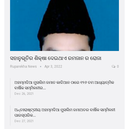
ସହାନୁଭୂତିର ଶିକ୍ଷା ଦେଇଥାଏ ରମଜାନ ର ରୋଜା
Ruparekha News
Apr 3, 2022
0
ଅହମ୍ମଦିଆ ମୁସଲିମ ଜମାତ କାଦିଆନ ଠାରେ ୧୨୬ ତମ ଆଧ୍ୟାତ୍ମିକ
ବାର୍ଷିକ ସମ୍ମିଳନୀର…
Dec 26, 2021
ଅନ୍ତଃରାଷ୍ଟ୍ରୀୟ ଅହମ୍ମଦିଆ ମୁସଲିମ ଜମାଅତର ବାର୍ଷିକ ସମ୍ମିଳନୀ
ପାରସ୍ପରିକ…
Dec 27, 2021