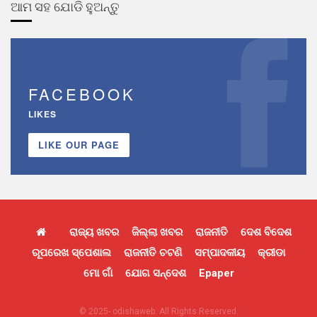
ଆମ ସହ ଯୋଡି ହୁଅନ୍ତୁ
FACEBOOK
LIKES
LIKE OUR PAGE
ରାଜ୍ୟ ଖବର
ଜିଲ୍ଲା ଖବର
ରାଜନୀତି
ଦେଶ ବିଦେଶ
ରୂପରେଖ ସ୍ପେଶାଲ
ରାଜନୀତି ଚଟଣି
ସମ୍ପାଦକୀୟ
କ୍ରୀଡା
ମୋ ଗାଁ
ଯୋଗ ସନ୍ଦେଶ
Epaper
© 2025- odishaweb. All Rights Reserved.