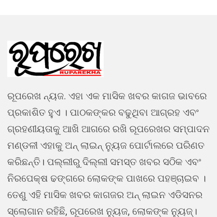
ରୂପରେଖ ନ୍ୟଜ. ଏହା ଏକ ମାସିକ ଖବର କାଗଜ ଭାବରେ
ପ୍ରକାଶିତ ହୁଏ । ପାଠକଙ୍କର ବଢୁଥିବା ଆଗ୍ରହ ଏବଂ
ଗ୍ରହଣୀୟତାକୁ ଆଖି ଆଗରେ ରଖି ରୂପରେଖର ସମ୍ପାଦନ
ମଣ୍ଡଳୀ ଏହାକୁ ଅନ୍ ଲାଇନ୍ ନ୍ୟୁଜ ପୋର୍ଟାଲରେ ପରିଣତ
କରିଛନ୍ତି। ପଲ୍ଲୀରୁ ଦିଲ୍ଲୀ ସମସ୍ତ ଖବର ସଠିକ ଏବଂ
ନିରପେକ୍ଷ ଢଙ୍ଗରେ ଲୋକଙ୍କ ପାଖରେ ପହଞ୍ଚାଇବ ।
ତେଣୁ ଏହି ମାସିକ ଖବର କାଗଜର ଅନ୍ ଲାଇନ ଏଡିସନର
ସ୍ଲୋଗାନ ରହିଛି, ରୂପରେଖ ନ୍ୟୁଜ, ଲୋକଙ୍କ ନ୍ୟୁଜ୍।