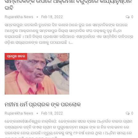
ସାମ୍ବାଦିକଙ୍କ ଉପରେ ଆକ୍ରମଣ ବିରୁଦ୍ଧରେ କାର୍ଯ୍ୟାନୁଷ୍ଠାନ
ଦାବି
Ruparekha News
Feb 18, 2022
0
ସମ୍ବଲପୁର: ଗତକାଲି ବୁଧବାର ଦିନ କଣାସ ଠାରେ ଦୁଇ ଜଣ ସାମ୍ବାଦିକଙ୍କ ଉପରେ
ଅହେତୁକ ଆକ୍ରମଣକୁ ସମ୍ବଲପୁର ଜିଲ୍ଲା ସାମ୍ବାଦିକ ସଂଘ ପକ୍ଷରୁ ଦୃଢ଼ ନିନ୍ଦା
କରାଯାଇଛି । ଆଜି ଜିଲ୍ଲା ପ୍ରଶାସନ ଜରିଆରେ ଏସମ୍ପର୍କରେ ଏକ ସମ୍ମିଳିତ ଦାବିପତ୍ର
ଓଡ଼ିଶା ରାଜ୍ୟପାଳଙ୍କ ପାଖକୁ ପଠାଯାଇଛି ।…
ପ୍ରମୁଖ ଖବର
ମହୀମା ଧର୍ମ ପ୍ରଚାରକ ଙ୍କ ପରଲୋକ
Ruparekha News
Feb 18, 2022
0
ଢେଙ୍କାନାଳ(ସର୍ବେଶ୍ୱର ମଲ୍ଲିକ): ଢେଙ୍କାନାଳ ସଦର ବ୍ଲକ ଅନ୍ତର୍ଗତ ବାରଦା ଗ୍ରାମ
ପଞ୍ଚାୟତର ଜହ୍ନି ତାଏଲା ଗ୍ରାମ ର ପୁରୁଷୋତ୍ତମ ନାୟକ ଙ୍କ ର ନିଜ ବାସ ଭବନ ରେ
ପରଲୋକ ହୋଇ ଯାଇଛି। ମୃତ୍ୟୁ ବେଳକୁ ତାଂକୁ ୯୬ ବର୍ଷ ହୋଇ ଥିଲା। ଅନ୍ତିମ ସମୟ ରେ