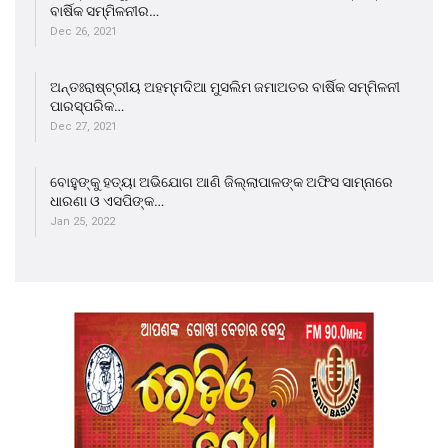
ବାର୍ଷିକ ସମ୍ମିଳନୀର…
Dec 26, 2021
ଅନ୍ତଃରାଷ୍ଟ୍ରୀୟ ଅହମ୍ମଦିଆ ମୁସଲିମ ଜମାଅତର ବାର୍ଷିକ ସମ୍ମିଳନୀ
ପାରସ୍ପରିକ…
Dec 27, 2021
ବୋହୁଙ୍କୁ ହତ୍ୟା ଅଭିଯୋଗ ଆଣି ଜିଲ୍ଲାପାଳଙ୍କ ଅଫିସ ସାମ୍ନାରେ
ଧାରଣା ଓ ଏସପିଙ୍କ…
Jan 25, 2022