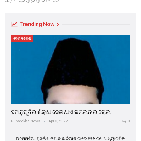
ତାଙ୍କର ଚାରି ପୁତ୍ର ପୁତ୍ର ବଧୂ ନାତି…
Trending Now
ଦେଶ ବିଦେଶ
ସହାନୁଭୂତିର ଶିକ୍ଷା ଦେଇଥାଏ ରମଜାନ ର ରୋଜା
Ruparekha News
Apr 3, 2022
0
ଅହମ୍ମଦିଆ ମୁସଲିମ ଜମାତ କାଦିଆନ ଠାରେ ୧୨୬ ତମ ଆଧ୍ୟାତ୍ମିକ