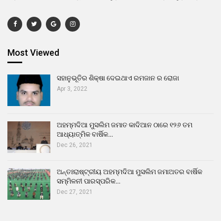
Most Viewed
ସହାନୁଭୂତିର ଶିକ୍ଷା ଦେଇଥାଏ ରମଜାନ ର ରୋଜା
Apr 3, 2022
ଅହମ୍ମଦିଆ ମୁସଲିମ ଜମାତ କାଦିଆନ ଠାରେ ୧୨୬ ତମ
ଆଧ୍ୟାତ୍ମିକ ବାର୍ଷିକ…
Dec 26, 2021
ଅନ୍ତଃରାଷ୍ଟ୍ରୀୟ ଅହମ୍ମଦିଆ ମୁସଲିମ ଜମାଅତର ବାର୍ଷିକ
ସମ୍ମିଳନୀ ପାରସ୍ପରିକ…
Dec 27, 2021