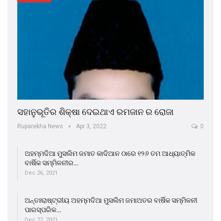
ସହାନୁଭୂତିର ଶିକ୍ଷା ଦେଇଥାଏ ରମଜାନ ର ରୋଜା
Ruparekha News
Apr 3, 2022
0
ଅହମ୍ମଦିଆ ମୁସଲିମ ଜମାତ କାଦିଆନ ଠାରେ ୧୨୬ ତମ ଆଧ୍ୟାତ୍ମିକ
ବାର୍ଷିକ ସମ୍ମିଳନୀର…
Dec 26, 2021
ଅନ୍ତଃରାଷ୍ଟ୍ରୀୟ ଅହମ୍ମଦିଆ ମୁସଲିମ ଜମାଅତର ବାର୍ଷିକ ସମ୍ମିଳନୀ
ପାରସ୍ପରିକ…
Dec 27, 2021