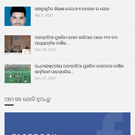
ସହାନୁଭୂତିର ଶିକ୍ଷା ଦେଇଥାଏ ରମଜାନ ର ରୋଜା
Apr 3, 2022
ଅହମ୍ମଦିଆ ମୁସଲିମ ଜମାତ କାଦିଆନ ଠାରେ ୧୨୬ ତମ
ଆଧ୍ୟାତ୍ମିକ ବାର୍ଷିକ…
Dec 26, 2021
ଅନ୍ତଃରାଷ୍ଟ୍ରୀୟ ଅହମ୍ମଦିଆ ମୁସଲିମ ଜମାଅତର ବାର୍ଷିକ
ସମ୍ମିଳନୀ ପାରସ୍ପରିକ…
Dec 27, 2021
ଆମ ସହ ଯୋଡି ହୁଅନ୍ତୁ