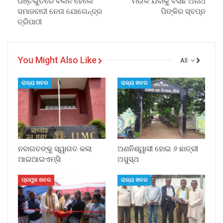
ପଞ୍ଚଭୁତରେ ବିଲିନ ହେଲେ
ମଉଳି ଯିବାକୁ ବସିଛି ଅନାଥ
ସମାଜବାଦୀ ନେତା ଯୋଗେନ୍ଦ୍ର
ପିଙ୍କିର ସ୍ବପ୍ନ
ତ୍ରିପାଠୀ
You Might Also Like
All
ରାଜ୍ୟ ଖବର
ରାଜ୍ୟ ଖବର
ନବାଗତଙ୍କୁ ସ୍ୱାଗତ କଲା
ଅଣନିଶ୍ୱାସୀ ହୋଇ ୬ ଛାତ୍ରୀ
ଆଇଆଇଏମ୍‌ସି
ଅସୁସ୍ଥ
ପ୍ରମୁଖ ଖବର
ରାଜ୍ୟ ଖବର