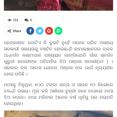
151
0
Share
ଢେଙ୍କାନାଳ: ଗୋଟିଏ କି ଦୁଇଟି ନୁହେଁ ଅନେକ ଗରିବ ଅସହାୟ
ସରକାରୀ ସହାୟତାରୁ ବଞ୍ଚିତ ହୋଇଛନ୍ତି କାମାକ୍ଷାନଗର ବ୍ଲକ
ଅନ୍ତର୍ଗତ କଣ୍ଟାପାଳ ପଞ୍ଚାୟତ ଗାଙ୍ଗିଯୋଡି ଗାଁର ସ୍ବର୍ଗତ
ଭୁବୁନୀ ଖମାରୀଙ୍କ ଅବିବାହିତା ଝିଅ ଅଞ୍ଜନା ଖମାରୀ(୪୧ ) ।
ସରକାର ଙ୍କ ଆବାସ ଯୋଜନା ଅଞ୍ଜନା ଙ୍କ ପାଇଁ ମୂଲ୍ୟହୀନ
ହୋଇ ପଡିଛି ।
ମାଆକୁ ମିଳୁଥିବା ୫୦୦ ଟଙ୍କା ଭତ୍ତା ଓ ଚାଉଳ ୧୦ କିଲୋରେ
ଚଳନ୍ତି ଉଭୟ। ମୂଲ କରି ଆଣିଲେ ଚୁହ୍ଲୀ ଜଳେ ନହେଲେ ମାଆ
ଝିଅ ଉପାସ। ବାପା ମରିବାର ଅନେକ ବର୍ଷ ପୂର୍ବରୁ ଘର ମରାମତି
ହୋଇଥିଲା।