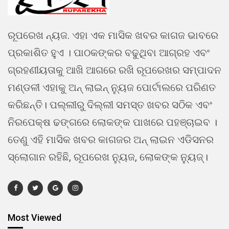
ରୂପରେଖ ନ୍ୟଜ. ଏହା ଏକ ମାସିକ ଖବର କାଗଜ ଭାବରେ
ପ୍ରକାଶିତ ହୁଏ । ପାଠକଙ୍କର ବଢୁଥିବା ଆଗ୍ରହ ଏବଂ
ଗ୍ରହଣୀୟତାକୁ ଆଖି ଆଗରେ ରଖି ରୂପରେଖର ସମ୍ପାଦନ
ମଣ୍ଡଳୀ ଏହାକୁ ଅନ୍ ଲାଇନ୍ ନ୍ୟୁଜ ପୋର୍ଟାଲରେ ପରିଣତ
କରିଛନ୍ତି। ପଲ୍ଲୀରୁ ଦିଲ୍ଲୀ ସମସ୍ତ ଖବର ସଠିକ ଏବଂ
ନିରପେକ୍ଷ ଢଙ୍ଗରେ ଲୋକଙ୍କ ପାଖରେ ପହଞ୍ଚାଇବ ।
ତେଣୁ ଏହି ମାସିକ ଖବର କାଗଜର ଅନ୍ ଲାଇନ ଏଡିସନର
ସ୍ଲୋଗାନ ରହିଛି, ରୂପରେଖ ନ୍ୟୁଜ, ଲୋକଙ୍କ ନ୍ୟୁଜ୍।
Most Viewed