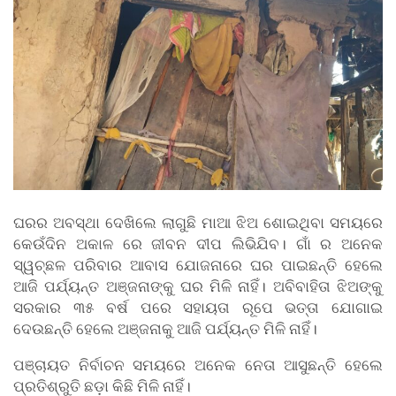
ଘରର ଅବସ୍ଥା ଦେଖିଲେ ଲାଗୁଛି ମାଆ ଝିଅ ଶୋଇଥିବା ସମୟରେ
କେଉଁଦିନ ଅକାଳ ରେ ଜୀବନ ଦୀପ ଲିଭିଯିବ। ଗାଁ ର ଅନେକ
ସ୍ୱଚ୍ଛଳ ପରିବାର ଆବାସ ଯୋଜନାରେ ଘର ପାଇଛନ୍ତି ହେଲେ
ଆଜି ପର୍ଯ୍ୟନ୍ତ ଅଞ୍ଜନାଙ୍କୁ ଘର ମିଳି ନାହିଁ। ଅବିବାହିତା ଝିଅଙ୍କୁ
ସରକାର ୩୫ ବର୍ଷ ପରେ ସହାୟତା ରୂପେ ଭତ୍ତା ଯୋଗାଇ
ଦେଉଛନ୍ତି ହେଲେ ଅଞ୍ଜନାକୁ ଆଜି ପର୍ଯ୍ୟନ୍ତ ମିଳି ନାହିଁ।
ପଞ୍ଚାୟତ ନିର୍ବାଚନ ସମୟରେ ଅନେକ ନେତା ଆସୁଛନ୍ତି ହେଲେ
ପ୍ରତିଶ୍ରୁତି ଛଡ଼ା କିଛି ମିଳି ନାହିଁ।