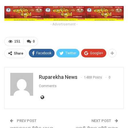
- Advertisement -
151
0
Facebook
Twitter
Google+
Share
Ruparekha News
1488 Posts
0
Comments
PREV POST
NEXT POST