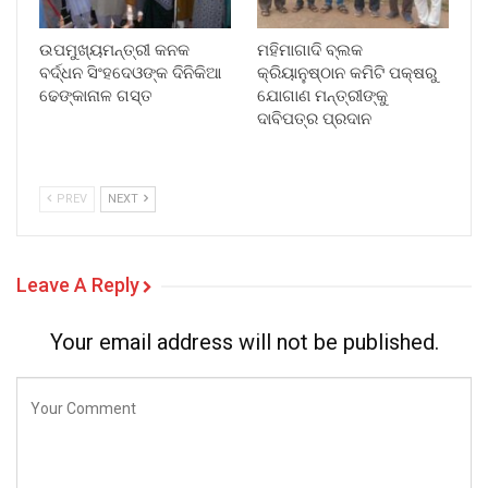
ଉପମୁଖ୍ୟମନ୍ତ୍ରୀ କନକ
ମହିମାଗାଦି ବ୍ଲକ
ବର୍ଦ୍ଧନ ସିଂହଦେଓଙ୍କ ଦିନିକିଆ
କ୍ରିୟାନୁଷ୍ଠାନ କମିଟି ପକ୍ଷରୁ
ଢେଙ୍କାନାଳ ଗସ୍ତ
ଯୋଗାଣ ମନ୍ତ୍ରୀଙ୍କୁ
ଦାବିପତ୍ର ପ୍ରଦାନ
PREV
NEXT
Leave A Reply
Your email address will not be published.