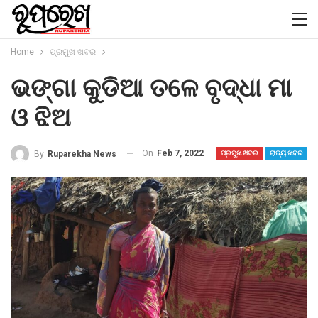
Home
ପ୍ରମୁଖ ଖବର
ଭଙ୍ଗା କୁଡିଆ ତଳେ ବୃଦ୍ଧା ମା
ଓ ଝିଅ
On
Feb 7, 2022
By
Ruparekha News
ପ୍ରମୁଖ ଖବର
ରାଜ୍ୟ ଖବର