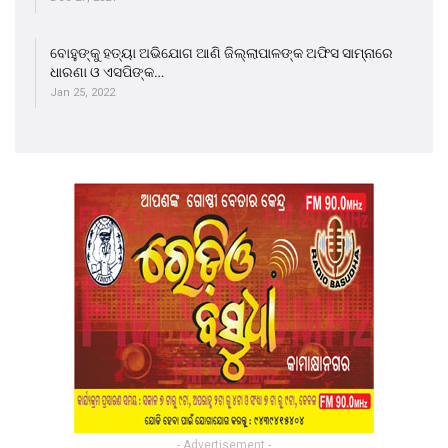
ବୋହୁଙ୍କୁ ହତ୍ୟା ଅଭିଯୋଗ ଆଣି ଜିଲ୍ଲାପାଳଙ୍କ ଅଫିସ ସାମ୍ନାରେ
ଧାରଣା ଓ ଏସପିଙ୍କ…
Jan 25, 2022
- Advertisement -