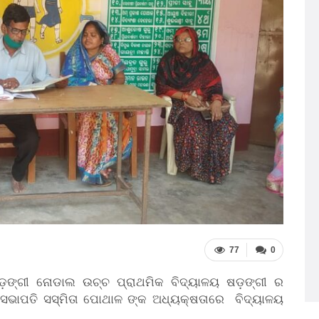
77
0
 ଷଡ଼ଙ୍ଗୀ ନୋଡାଲ ଉଚ୍ଚ ପ୍ରାଥମିକ ବିଦ୍ୟାଳୟ ଷଡ଼ଙ୍ଗୀ ର
ସଭାପତି ସସ୍ମିତା ପୋଥାଳ ଙ୍କ ଅଧ୍ୟକ୍ଷତାରେ ବିଦ୍ୟାଳୟ