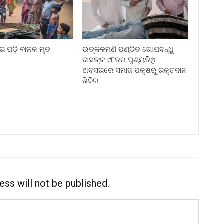
େ ପଡ଼ି ବାଳକ ମୃତ
ଉତ୍କଳମଣି ପଣ୍ଡିତ ଗୋପବନ୍ଧୁ
ଦାସଙ୍କ ୯୮ତମ ପୁଣ୍ୟତିଥି
ଅବସରରେ ସମାଜ ପକ୍ଷରୁ ରକ୍ତଦାନ
ଶିବିର
ess will not be published.