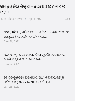
ସହାନୁଭୂତିର ଶିକ୍ଷା ଦେଇଥାଏ ରମଜାନ ର
ରୋଜା
Ruparekha News
Apr 3, 2022
0
ଅହମ୍ମଦିଆ ମୁସଲିମ ଜମାତ କାଦିଆନ ଠାରେ ୧୨୬ ତମ
ଆଧ୍ୟାତ୍ମିକ ବାର୍ଷିକ ସମ୍ମିଳନୀର…
Dec 26, 2021
ଅନ୍ତଃରାଷ୍ଟ୍ରୀୟ ଅହମ୍ମଦିଆ ମୁସଲିମ ଜମାଅତର
ବାର୍ଷିକ ସମ୍ମିଳନୀ ପାରସ୍ପରିକ…
Dec 27, 2021
ବୋହୁଙ୍କୁ ହତ୍ୟା ଅଭିଯୋଗ ଆଣି ଜିଲ୍ଲାପାଳଙ୍କ
ଅଫିସ ସାମ୍ନାରେ ଧାରଣା ଓ ଏସପିଙ୍କ…
Jan 25, 2022