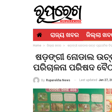
ରାଜ୍ୟ ଖବର
ଜିଲ୍ଲା ଖ
Home
ଜିଲ୍ଲା ଖବର
ଷଡ଼ଙ୍ଗୀ ନୋଡାଲ ଉଚ୍ଚ ପ୍ରାଥମିକ ବ
ଷଡ଼ଙ୍ଗୀ ନୋଡାଲ ଉଚ୍ଚ
ପରିଚାଳନା ପରିଷଦ ବୈ
Last updated
Jan 27, 2
By
Ruparekha News