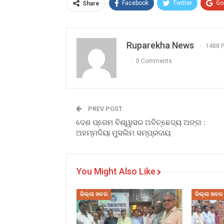
Facebook
Twitter
Go
Share
Ruparekha News
1488 
0 Comments
PREV POST
ଦେଶ ପ୍ରେମ ବିଶ୍ୱାସର ଅବିଚ୍ଛେଦ୍ୟ ଅଙ୍ଗ :
ଅହମ୍ମଦିୟା ମୁସଲିମ ସମ୍ପ୍ରଦାୟ
You Might Also Like
ଜିଲ୍ଲା ଖବର
ଜିଲ୍ଲା ଖବର