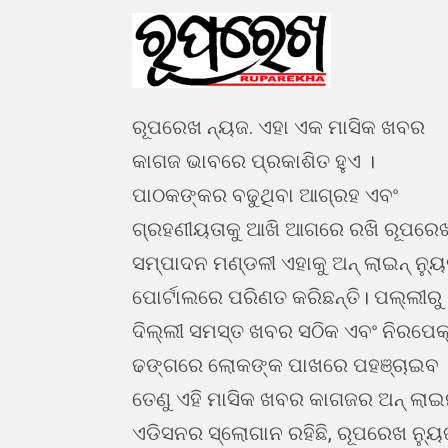
ରୂପରେଖ ନ୍ୟଜ. ଏହା ଏକ ମାସିକ ଖବର
କାଗଜ ଭାବରେ ପ୍ରକାଶିତ ହୁଏ ।
ପାଠକଙ୍କର ବଢୁଥିବା ଆଗ୍ରହ ଏବଂ
ଗ୍ରହଣୀୟତାକୁ ଆଖି ଆଗରେ ରଖି ରୂପରେ
ସମ୍ପାଦନ ମଣ୍ଡଳୀ ଏହାକୁ ଅନ୍ ଲାଇନ୍ ନ୍ୟ
ପୋର୍ଟାଲରେ ପରିଣତ କରିଛନ୍ତି। ପଲ୍ଲୀରୁ
ଦିଲ୍ଲୀ ସମସ୍ତ ଖବର ସଠିକ ଏବଂ ନିରପେକ
ଢଙ୍ଗରେ ଲୋକଙ୍କ ପାଖରେ ପହଞ୍ଚାଇବ 
ତେଣୁ ଏହି ମାସିକ ଖବର କାଗଜର ଅନ୍ ଲା
ଏଡିସନର ସ୍ଲୋଗାନ ରହିଛି, ରୂପରେଖ ନ୍ୟୁ