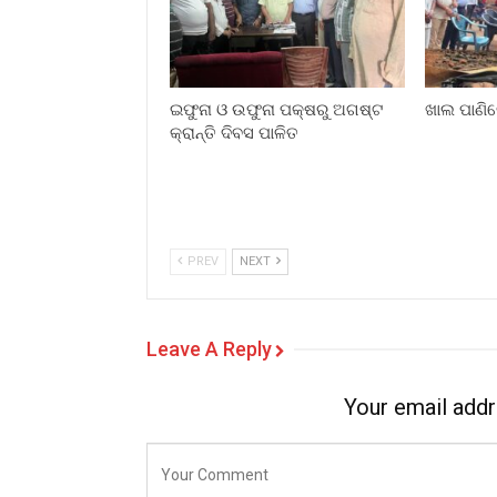
ଇଫୁନା ଓ ଉଫୁନା ପକ୍ଷରୁ ଅଗଷ୍ଟ
ଖାଲ ପାଣିର
କ୍ରାନ୍ତି ଦିବସ ପାଳିତ
PREV
NEXT
Leave A Reply
Your email addr