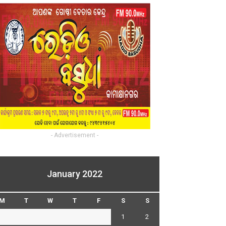
- Advertisement -
January 2022
M
T
W
T
F
S
S
1
2