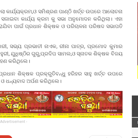
ାଲା କାର୍ଯ୍ୟକ୍ରମ,ଓ ସମିଶ୍ରଣ ପାଣ୍ଠି ଖର୍ଚ୍ଚ ଉପରେ ଆଲୋଚନା
 ସଜାଇବା କାର୍ଯ୍ୟ କ୍ରମ କୁ ସଭା ଅନୁମୋଦନ କରିଥିଲା। ଏହା
ାଯିବା ପାଇଁ ପ୍ରଧାନ ଶିକ୍ଷକ ଓ ପରିଚାଳନା ପରିଷଦ ସଭାପତି
ାରୀ, ସଭ୍ୟ ପ୍ରଭାତୀ ନାଏକ, ରୀନା ପାତ୍ର, ପ୍ରମୋଦ କୁମାର
ଦେହୁରୀ, ଯୁଧିଷ୍ଠିର ଗୁରୁ,ପ୍ରଦିପ ସାମଲ,ଓ ସ୍ନାତକ ଶିକ୍ଷକ ବିଜୟ
ହଣ କରିଥିଲେ।
ପ୍ରଧାନ ଶିକ୍ଷକ ପ୍ରକ୍ରୁତିବନ୍ଧୁ ହରିହର ସାହୁ ଖର୍ଚ୍ଚ ଉପରେ
ଓ ଧନ୍ୟବାଦ ଅର୍ପଣ କରିଥିଲେ।
 Advertisement -