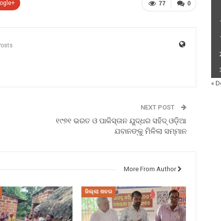
ogle+
77
0
Posts
« D
NEXT POST
୧୯୭୧ ଭରତ ଓ ପାକିସ୍ତାନ ଯୁଦ୍ଧର ସହିଦ୍ ଓଡ଼ିଆ
ଯବାନଙ୍କୁ ମିଳିଲା ସମ୍ମାନ
More From Author
ଜିଲ୍ଲା ଖବର