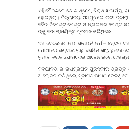
ଏହି ବୈଠକରେ ଡୋର ଷ୍ଠେପ୍ ଶିକ୍ଷଣ କାର୍ଯ୍ୟ, ବ
ହୋଇଥିଲା। ବିଦ୍ୟାଳୟ ସମ୍ମୁଖରେ ଇଟା ଦ୍ବାରା
ସହିତ ସିମେଣ୍ଟ ପେଣ୍ଟ ଓ ପ୍ରାଇମର ପେଣ୍ଟ କର
ଙ୍କୁ ସଭା ଦ୍ବାୟିତ୍ବ ପ୍ରଦାନ କରିଥିଲେ।
ଏହି ବୈଠକରେ ଉପ ସଭାପତି ନିର୍ମଳ ଚନ୍ଦ୍ର ବିହ
ପୋଥାଳ, ରେଣୁବାଳା ଗୁରୁ, ସସ୍ମିତା ସାହୁ, ସୁଜାତା 
କୁମାର ବରାଳ ଯୋଗଦେଇ ଆଲୋଚନାରେ ଅଂଶଗ୍ର
ବିଦ୍ୟାଳୟ ର ରାଷ୍ଟ୍ରପତି ପୁରସ୍କାର ପ୍ରାପ୍ତ 
ଆଲୋଚନା କରିଥିଲେ, ସ୍ବାଗତ ଭାଷଣ ଦେଇଥିଲେ 
-