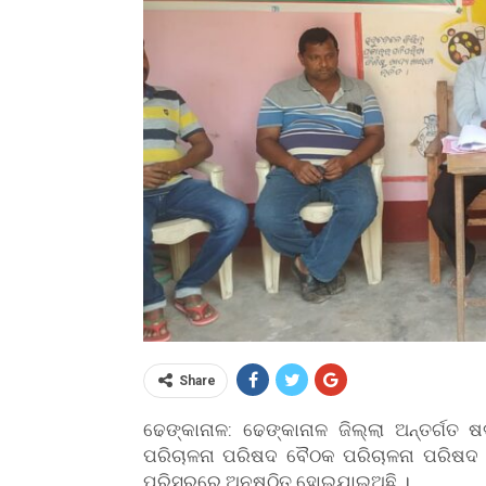
Share
ଢେଙ୍କାନାଳ: ଢେଙ୍କାନାଳ ଜିଲ୍ଲା ଅନ୍ତର୍ଗତ
ପରିଚାଳନା ପରିଷଦ ବୈଠକ ପରିଚାଳନା ପରିଷଦ 
ପରିସରରେ ଅନୁଷ୍ଠିତ ହୋଇଯାଇଅଛି ।