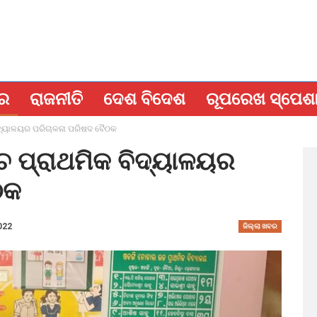
ବର
ରାଜନୀତି
ଦେଶ ବିଦେଶ
ରୂପରେଖ ସ୍ପେଶ
ିଦ୍ୟାଳୟର ପରିଚାଳନା ପରିଷଦ ବୈଠକ
 ପ୍ରାଥମିକ ବିଦ୍ୟାଳୟର
ଠକ
022
ଜିଲ୍ଲା ଖବର