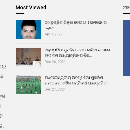
Most Viewed
ଆମ
ସହାନୁଭୂତିର ଶିକ୍ଷା ଦେଇଥାଏ ରମଜାନ ର
ରୋଜା
Apr 3, 2022
ଅହମ୍ମଦିଆ ମୁସଲିମ ଜମାତ କାଦିଆନ ଠାରେ
୧୨୬ ତମ ଆଧ୍ୟାତ୍ମିକ ବାର୍ଷିକ…
Dec 26, 2021
ଖର
ୁଜ
ଅନ୍ତଃରାଷ୍ଟ୍ରୀୟ ଅହମ୍ମଦିଆ ମୁସଲିମ
ଜମାଅତର ବାର୍ଷିକ ସମ୍ମିଳନୀ ପାରସ୍ପରିକ…
Dec 27, 2021
୍ଷ
।
ଇନ
ଜ,