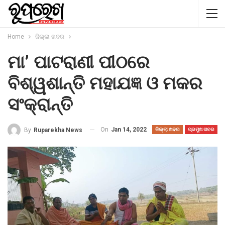
Home
ଜିଲ୍ଲା ଖବର
ମା’ ପାଟରାଣୀ ପୀଠରେ
ବିଶ୍ୱଶାନ୍ତି ମହାଯଜ୍ଞ ଓ ମକର
ସଂକ୍ରାନ୍ତି
On
Jan 14, 2022
By
Ruparekha News
ଜିଲ୍ଲା ଖବର
ପ୍ରମୁଖ ଖବର