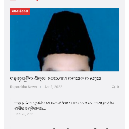
ଦେଶ ବିଦେଶ
ସହାନୁଭୂତିର ଶିକ୍ଷା ଦେଇଥାଏ ରମଜାନ ର ରୋଜା
Ruparekha News
Apr 3, 2022
0
ଅହମ୍ମଦିଆ ମୁସଲିମ ଜମାତ କାଦିଆନ ଠାରେ ୧୨୬ ତମ ଆଧ୍ୟାତ୍ମିକ
ବାର୍ଷିକ ସମ୍ମିଳନୀର…
Dec 26, 2021