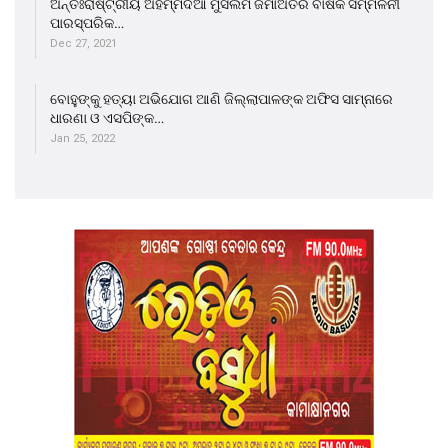
ଅନ୍ତଃରାଷ୍ଟ୍ରୀୟ ଅହମ୍ମଦିଆ ମୁସଲିମ ଜମାଅତର ବାର୍ଷିକ ସମ୍ମିଳନୀ
ପାରସ୍ପରିକ…
Dec 27, 2021
ବୋହୁଙ୍କୁ ହତ୍ୟା ଅଭିଯୋଗ ଆଣି ଜିଲ୍ଲାପାଳଙ୍କ ଅଫିସ ସାମ୍ନାରେ
ଧାରଣା ଓ ଏସପିଙ୍କ…
Jan 25, 2022