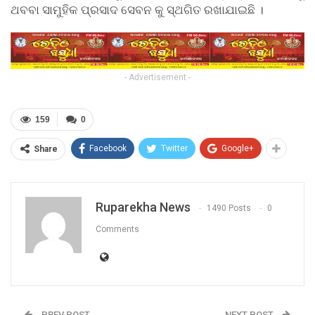
ଥବବା ସାମୁହିକ ପ୍ରସାଦ ସେବନ କୁ ସ୍ଥଗିତ ରଖାଯାଇଛି ।
- Advertisement -
159
0
Facebook
Twitter
Google+
Share
Ruparekha News
1490 Posts
0
Comments
PREV POST
NEXT POST