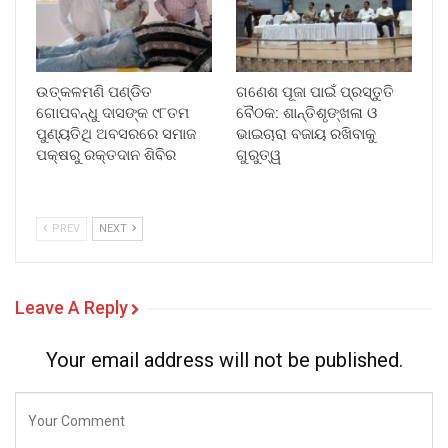
ଉତ୍କଳମଣି ପଣ୍ଡିତ
ଗଣେଶ ପୂଜା ପାଇଁ ପ୍ରସ୍ତୁତି
ଗୋପବନ୍ଧୁ ଦାସଙ୍କ ୯୮ତମ
ବୈଠକ: ଶାନ୍ତିଶୃଙ୍ଖଳା ଓ
ପୁଣ୍ୟତିଥି ଅବସରରେ ସମାଜ
ଭାଇଚାରା ବଜାୟ ରଖିବାକୁ
ପକ୍ଷରୁ ରକ୍ତଦାନ ଶିବିର
ଗୁରୁତ୍ୱ
PREV
NEXT
Leave A Reply
Your email address will not be published.