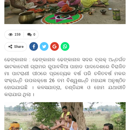
159
0
Share
ଢେଙ୍କାନାଳ : ଢେଙ୍କାନାଳ ଢେଙ୍କାନାଳ ସଦର ବ୍ଲକ୍ ଅନ୍ତର୍ଗତ
ଭାଟକାଟେଣୀ ଗ୍ରାମର ରୁପାବଳିଆ ପାହାଡ ପାଦଦେଶରେ ବିରାଜିତ
ମା ପାଟରାଣୀ ପୀଠରେ ପ୍ରତ୍ୟେକ ବର୍ଷ ପରି ଚଳିତବର୍ଷ ମକର
ସଂକ୍ରନ୍ତି ଉପଲକ୍ଷେ 26 ତମ ବିଶ୍ୱଶାନ୍ତି ମହାଯଜ୍ଞ ଅନୁଷ୍ଠିତ
ହୋଇଯାଇଛି । କଳସଯାତ୍ରା, ଚଣ୍ଡିଯଜ୍ଞ ଓ ହୋମ ଯଥାରୀତି
କରାଯାଇ ଥିଲା ।