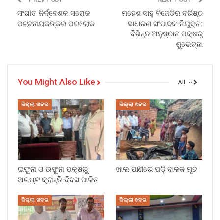
ସଂଗୀତ ନିର୍ଦ୍ଦେଶକ ସରୋଜ
ମହେଶ ସାହୁ ବିଜେଡିର ବରିଷ୍ଠ
ପଟ୍ଟନାୟକଙ୍କର ପରଲୋକ
ସାଧାରଣ ସଂପାଦକ ନିଯୁକ୍ତ:
ବିଭିନ୍ନ ଅନୁଷ୍ଠାନ ପକ୍ଷରୁ
ଶୁଭେଚ୍ଛା
You Might Also Like
All
ଜିଲ୍ଲା ଖବର
ଜିଲ୍ଲା ଖବର
ଇଫୁନା ଓ ଉଫୁନା ପକ୍ଷରୁ
ଖାଲ ପାଣିରେ ପଡ଼ି ବାଳକ ମୃତ
ଅଗଷ୍ଟ କ୍ରାନ୍ତି ଦିବସ ପାଳିତ
ଜିଲ୍ଲା ଖବର
ଜିଲ୍ଲା ଖବର