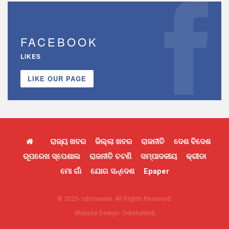
FACEBOOK
LIKES
LIKE OUR PAGE
ରାଜ୍ୟ ଖବର
ଜିଲ୍ଲା ଖବର
ରାଜନୀତି
ଦେଶ ବିଦେଶ
ରୂପରେଖ ସ୍ପେଶାଲ
ରାଜନୀତି ଚଟଣି
ସମ୍ପାଦକୀୟ
କ୍ରୀଡା
ମୋ ଗାଁ
ଯୋଗ ସନ୍ଦେଶ
Epaper
© 2025- odishaweb. All Rights Reserved.
Website Design:
OdishaWeb