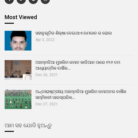
Most Viewed
ସହାନୁଭୂତିର ଶିକ୍ଷା ଦେଇଥାଏ ରମଜାନ ର ରୋଜା
Apr 3, 2022
ଅହମ୍ମଦିଆ ମୁସଲିମ ଜମାତ କାଦିଆନ ଠାରେ ୧୨୬ ତମ
ଆଧ୍ୟାତ୍ମିକ ବାର୍ଷିକ…
Dec 26, 2021
ଅନ୍ତଃରାଷ୍ଟ୍ରୀୟ ଅହମ୍ମଦିଆ ମୁସଲିମ ଜମାଅତର ବାର୍ଷିକ
ସମ୍ମିଳନୀ ପାରସ୍ପରିକ…
Dec 27, 2021
ଆମ ସହ ଯୋଡି ହୁଅନ୍ତୁ