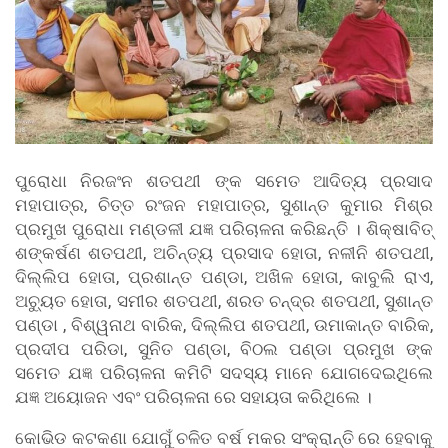
ପୁରୋଧା ନିରଜଂନ ଶତପଥୀ ଙ୍କ ସମେତ ଆଦିତ୍ୟ ପ୍ରସାଦ
ମହାପାତ୍ର, ଚିତ୍ତ ରଂଜନ ମହାପାତ୍ର, ସୁଶାନ୍ତ କୁମାର ମିଶ୍ର
ପ୍ରମୁଖ ପୁରୋଧା ମଣ୍ଡଳୀ ଯଜ୍ଞ ପରିଚାଳନା କରିଛନ୍ତି । ଶିକ୍ଷାବିତ୍
ଶଙ୍କର୍ଷଣ ଶତପଥୀ, ଅଚିନ୍ତ୍ୟ ପ୍ରସାଦ ହୋତା, ନଳୀନି ଶତପଥୀ,
ଦିଲ୍ଲିପ ହୋତା, ପ୍ରଶାନ୍ତ ପଣ୍ଡା, ଅଖିଳ ହୋତା, କାବୁଲି ରାଏ,
ଅଚ୍ୟୁତ ହୋତା, ସମୀର ଶତପଥୀ, ଶରତ ଚନ୍ଦ୍ର ଶତପଥୀ, ସୁଶାନ୍ତ
ପଣ୍ଡା , ବିଶ୍ୱନାଥ ବାରିକ, ଦିଲ୍ଲିପ ଶତପଥୀ, ଉମାକାନ୍ତ ବାରିକ,
ପ୍ରଦୀପ ପରିଡା, ସୁନିତ ପଣ୍ଡା, ବିଠଲ ପଣ୍ଡା ପ୍ରମୁଖ ଙ୍କ
ସମେତ ଯଜ୍ଞ ପରିଚାଳନା କମିଟି ସଦସ୍ୟ ମାନେ ଯୋଗଦେଇଥିଲେ
ଯଜ୍ଞ ଅୟୋଜନ ଏବଂ ପରିଚାଳନା ରେ ସହାୟତା କରିଥିଲେ ।
କୋଭିଡ କଟକଣା ଯୋଗୁଁ ଚଳିତ ବର୍ଷ ମକର ସଂକ୍ରାନ୍ତି ରେ ହେବାକୁ