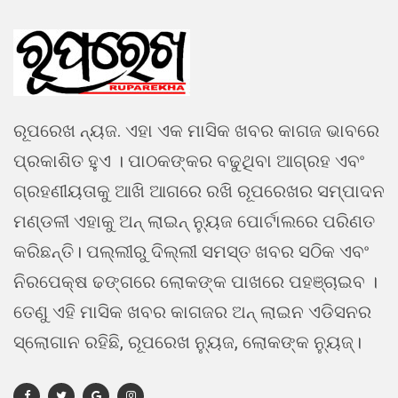
ରୂପରେଖ ନ୍ୟଜ. ଏହା ଏକ ମାସିକ ଖବର କାଗଜ ଭାବରେ
ପ୍ରକାଶିତ ହୁଏ । ପାଠକଙ୍କର ବଢୁଥିବା ଆଗ୍ରହ ଏବଂ
ଗ୍ରହଣୀୟତାକୁ ଆଖି ଆଗରେ ରଖି ରୂପରେଖର ସମ୍ପାଦନ
ମଣ୍ଡଳୀ ଏହାକୁ ଅନ୍ ଲାଇନ୍ ନ୍ୟୁଜ ପୋର୍ଟାଲରେ ପରିଣତ
କରିଛନ୍ତି। ପଲ୍ଲୀରୁ ଦିଲ୍ଲୀ ସମସ୍ତ ଖବର ସଠିକ ଏବଂ
ନିରପେକ୍ଷ ଢଙ୍ଗରେ ଲୋକଙ୍କ ପାଖରେ ପହଞ୍ଚାଇବ ।
ତେଣୁ ଏହି ମାସିକ ଖବର କାଗଜର ଅନ୍ ଲାଇନ ଏଡିସନର
ସ୍ଲୋଗାନ ରହିଛି, ରୂପରେଖ ନ୍ୟୁଜ, ଲୋକଙ୍କ ନ୍ୟୁଜ୍।