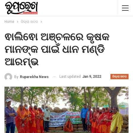
Home
ଜିଲ୍ଲା ଖବର
ଵାଲିଵୋ ଅଞ୍ଚଳରେ କୃଷକ
ମାନଙ୍କ ପାଇଁ ଧାନ ମଣ୍ଡି
ଆରମ୍ଭ
Last updated
Jan 9, 2022
By
Ruparekha News
ଜିଲ୍ଲା ଖବର