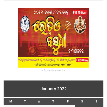
- Advertisement -
January 2022
M
T
W
T
F
S
S