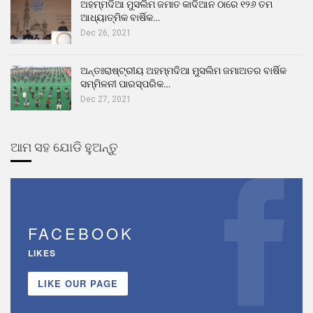
ଅହମ୍ମଦିଆ ମୁସଲିମ ଜମାତ କାଦିଆନ ଠାରେ ୧୨୬ ତମ
ଆଧ୍ୟାତ୍ମିକ ବାର୍ଷିକ…
Dec 26, 2021
ଅନ୍ତଃରାଷ୍ଟ୍ରୀୟ ଅହମ୍ମଦିଆ ମୁସଲିମ ଜମାଅତର ବାର୍ଷିକ
ସମ୍ମିଳନୀ ପାରସ୍ପରିକ…
Dec 27, 2021
ଆମ ସହ ଯୋଡି ହୁଅନ୍ତୁ
FACEBOOK
LIKES
LIKE OUR PAGE