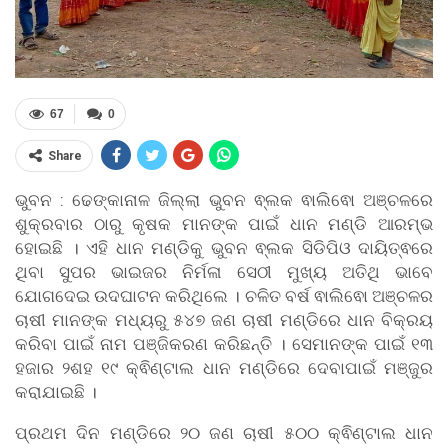
67
0
Share
ଭୁବନ : ଢେଙ୍କାନାଳ ଜିଲ୍ଲା ଭୁବନ ଵ୍ଲକ ଵାଲିଵୋ ଅଞ୍ଚଳରେ
ଶୁକ୍ରବାର ଠାରୁ କୃଷକ ମାନଙ୍କ ପାଇଁ ଧାନ ମଣ୍ଡି ଆରମ୍ଭ
ହୋଇଛି । ଏହି ଧାନ ମଣ୍ଡିକୁ ଭୁବନ ଵ୍ଲକ ସିଡିପିଓ ଦାୟିତ୍ଵରେ
ଥିବା ସୁପର ଭାଇଜର ନିର୍ମଳା ସେଠୀ ମୁଖ୍ୟ ଅତିଥି ଭାବେ
ଯୋଗଦେଇ ଉଦଘାଟନ କରିଥିଲେ । ଚଳିତ ବର୍ଷ ଵାଲିଵୋ ଅଞ୍ଚଳର
ଚାଷୀ ମାନଙ୍କ ମଧ୍ୟରୁ ୫୪୭ ଜଣ ଚାଷୀ ମଣ୍ଡିରେ ଧାନ ବିକ୍ରୟ
କରିବା ପାଇଁ ନାମ ପଞ୍ଜିକରଣ କରିଛନ୍ତି । ସେମାନଙ୍କ ପାଇଁ ୧୩
ହଜାର ୨ଶହ ୧୯ କ୍ଵିଣ୍ଟାଲ ଧାନ ମଣ୍ଡିରେ ଦେବାପାଇଁ ମଞ୍ଜୁର
କରାଯାଇଛି ।
ପ୍ରଥମ ଦିନ ମଣ୍ଡିରେ ୨୦ ଜଣ ଚାଷୀ ୫୦୦ କ୍ଵିଣ୍ଟାଲ ଧାନ