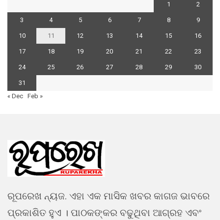
1
2
3
4
5
6
7
8
9
10
11
12
13
14
15
16
17
18
19
20
21
22
23
24
25
26
27
28
29
30
31
« Dec
Feb »
ରୂପରେଖ ନ୍ୟଜ. ଏହା ଏକ ମାସିକ ଖବର କାଗଜ ଭାବରେ
ପ୍ରକାଶିତ ହୁଏ । ପାଠକଙ୍କର ବଢୁଥିବା ଆଗ୍ରହ ଏବଂ