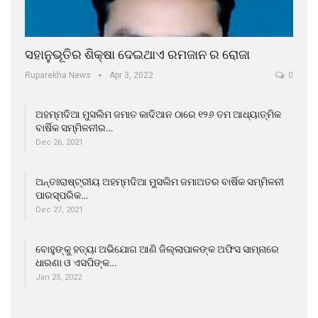
ସହାନୁଭୂତିର ଶିକ୍ଷା ଦେଇଥାଏ ରମଜାନ ର ରୋଜା
Ruparekha News
Apr 3, 2022
0
ଅହମ୍ମଦିଆ ମୁସଲିମ ଜମାତ କାଦିଆନ ଠାରେ ୧୨୬ ତମ ଆଧ୍ୟାତ୍ମିକ
ବାର୍ଷିକ ସମ୍ମିଳନୀର…
Dec 26, 2021
ଅନ୍ତଃରାଷ୍ଟ୍ରୀୟ ଅହମ୍ମଦିଆ ମୁସଲିମ ଜମାଅତର ବାର୍ଷିକ ସମ୍ମିଳନୀ
ପାରସ୍ପରିକ…
Dec 27, 2021
ବୋହୁଙ୍କୁ ହତ୍ୟା ଅଭିଯୋଗ ଆଣି ଜିଲ୍ଲାପାଳଙ୍କ ଅଫିସ ସାମ୍ନାରେ
ଧାରଣା ଓ ଏସପିଙ୍କ…
Jan 25, 2022