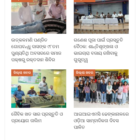
ଉତ୍କଳମଣି ପଣ୍ଡିତ
ଗଣେଶ ପୂଜା ପାଇଁ ପ୍ରସ୍ତୁତି
ଗୋପବନ୍ଧୁ ଦାସଙ୍କ ୯୮ତମ
ବୈଠକ: ଶାନ୍ତିଶୃଙ୍ଖଳା ଓ
ପୁଣ୍ୟତିଥି ଅବସରରେ ସମାଜ
ଭାଇଚାରା ବଜାୟ ରଖିବାକୁ
ପକ୍ଷରୁ ରକ୍ତଦାନ ଶିବିର
ଗୁରୁତ୍ୱ
ଜିଲ୍ଲା ଖବର
ଜିଲ୍ଲା ଖବର
ଜୈବିକ ଖତ ସାର ପ୍ରସ୍ତୁତି ଓ
ଆଇଆଇଏମସି ଢେଙ୍କାନାଳରେ
ପ୍ରୟୋଗ ତାଲିମ
ଓଡ଼ିଆ ସାମ୍ବାଦିକତା ଦିବସ
ପାଳିତ