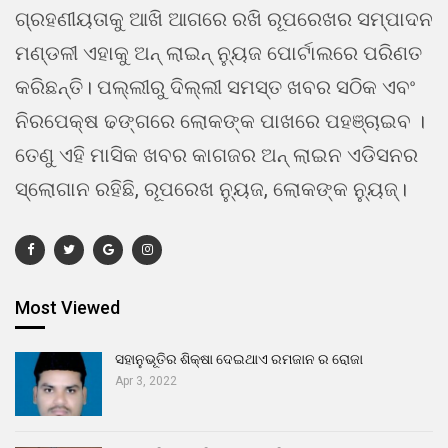
ଗ୍ରହଣୀୟତାକୁ ଆଖି ଆଗରେ ରଖି ରୂପରେଖର ସମ୍ପାଦନ
ମଣ୍ଡଳୀ ଏହାକୁ ଅନ୍ ଲାଇନ୍ ନ୍ୟୁଜ ପୋର୍ଟାଲରେ ପରିଣତ
କରିଛନ୍ତି। ପଲ୍ଲୀରୁ ଦିଲ୍ଲୀ ସମସ୍ତ ଖବର ସଠିକ ଏବଂ
ନିରପେକ୍ଷ ଢଙ୍ଗରେ ଲୋକଙ୍କ ପାଖରେ ପହଞ୍ଚାଇବ ।
ତେଣୁ ଏହି ମାସିକ ଖବର କାଗଜର ଅନ୍ ଲାଇନ ଏଡିସନର
ସ୍ଲୋଗାନ ରହିଛି, ରୂପରେଖ ନ୍ୟୁଜ, ଲୋକଙ୍କ ନ୍ୟୁଜ୍।
Most Viewed
ସହାନୁଭୂତିର ଶିକ୍ଷା ଦେଇଥାଏ ରମଜାନ ର ରୋଜା
Apr 3, 2022