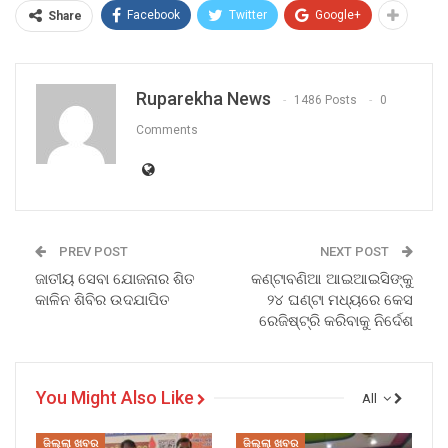
Facebook
Twitter
Google+
Share
Ruparekha News
1486 Posts
0
Comments
PREV POST
NEXT POST
ଜାତୀୟ ସେବା ଯୋଜନାର ଶିତ
କଣ୍ଟାବଣିଆ ଆଇଆଇସିଙ୍କୁ
କାଳିନ ଶିବିର ଉଦଯାପିତ
୨୪ ଘଣ୍ଟା ମଧ୍ୟରେ କେସ
ରେଜିଷ୍ଟ୍ରି କରିବାକୁ ନିର୍ଦେଶ
You Might Also Like
All
ଜିଲ୍ଲା ଖବର
ଜିଲ୍ଲା ଖବର