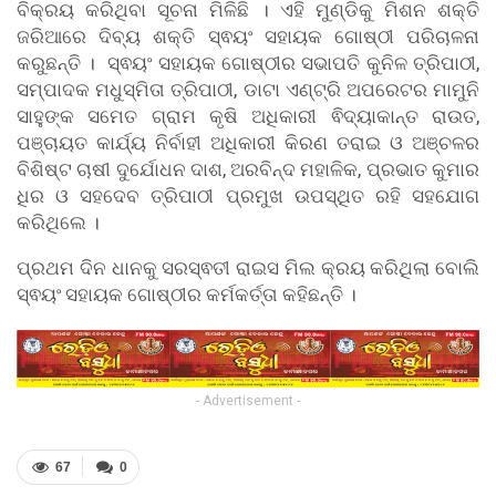
ବିକ୍ରୟ କରିଥିବା ସୂଚନା ମିଳିଛି । ଏହି ମୁଣ୍ଡିକୁ ମିଶନ ଶକ୍ତି
ଜରିଆରେ ଦିବ୍ୟ ଶକ୍ତି ସ୍ଵୟଂ ସହାୟକ ଗୋଷ୍ଠୀ ପରିଚାଳନା
କରୁଛନ୍ତି । ସ୍ଵୟଂ ସହାୟକ ଗୋଷ୍ଠୀର ସଭାପତି କୁନିଳ ତ୍ରିପାଠୀ,
ସମ୍ପାଦକ ମଧୁସ୍ମିତା ତ୍ରିପାଠୀ, ଡାଟା ଏଣ୍ଟ୍ରି ଅପରେଟର ମାମୁନି
ସାହୁଙ୍କ ସମେତ ଗ୍ରାମ କୃଷି ଅଧିକାରୀ ଵିଦ୍ୟାକାନ୍ତ ରାଉତ,
ପଞ୍ଚାୟତ କାର୍ଯ୍ୟ ନିର୍ବାହୀ ଅଧିକାରୀ କିରଣ ତରାଇ ଓ ଅଞ୍ଚଳର
ବିଶିଷ୍ଟ ଚାଷୀ ଦୁର୍ଯୋଧନ ଦାଶ, ଅରବିନ୍ଦ ମହାଳିକ, ପ୍ରଭାତ କୁମାର
ଧିର ଓ ସହଦେବ ତ୍ରିପାଠୀ ପ୍ରମୁଖ ଉପସ୍ଥିତ ରହି ସହଯୋଗ
କରିଥିଲେ ।
ପ୍ରଥମ ଦିନ ଧାନକୁ ସରସ୍ଵତୀ ରାଇସ ମିଲ କ୍ରୟ କରିଥିଲା ବୋଲି
ସ୍ଵୟଂ ସହାୟକ ଗୋଷ୍ଠୀର କର୍ମକର୍ତ୍ତା କହିଛନ୍ତି ।
- Advertisement -
67
0