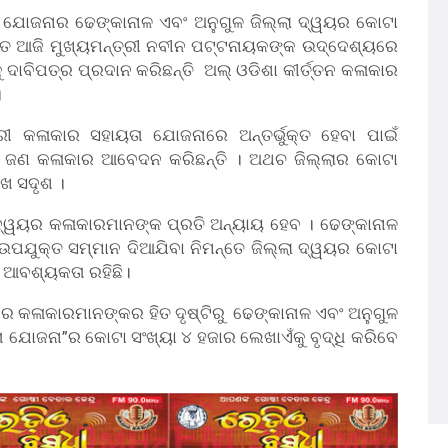
ା ଯୋଜନାର ଢେଙ୍କାନାଳ ଏବଂ ଅନୁଗୁଳ ଜିଲ୍ଲା ଦ୍ୱୟର କୋଟା
ମନ୍ତେ ଆଜି ମୁଖ୍ୟମନ୍ତ୍ରୀ ନବୀନ ପଟ୍ଟନାୟକଙ୍କ ଉଦ୍ଦେଶ୍ୟରେ
 ଦାବିପତ୍ର ପ୍ରଦାନ କରିଛନ୍ତି ଅଲ୍ ଓଡିଶା କୀର୍ତ୍ତନ କଳାକାର
।
ୀ କଳାକାର ସହାୟତା ଯୋଜନାରେ ଅନ୍ତର୍ଭୁକ୍ତ ହେବା ପାଇଁ
େ ଜଣ କଳାକାର ଆବେଦନ କରିଛନ୍ତି । ଅଥଚ ଜିଲ୍ଲାର କୋଟା
ଖେ ସଦୃଶ ।
୍ୱୟର କଳାକାରମାନଙ୍କ ପ୍ରତି ଅନ୍ୟାୟ ହେବ । ଢେଙ୍କାନାଳ
ଉପଯୁକ୍ତ ସମ୍ମାନ ଦିଆଯିବା ନିମନ୍ତେ ଜିଲ୍ଲା ଦ୍ୱୟର କୋଟା
ତି ଆବଶ୍ୟକତା ରହିଛି।
ରେ କଳାକାରମାନଙ୍କର ହିତ ଦୃଷ୍ଟିରୁ ଢେଙ୍କାନାଳ ଏବଂ ଅନୁଗୁଳ
ା ଯୋଜନା”ର କୋଟା ସଂଖ୍ୟା ୪ ହଜାର ଲେଖାଏଁକୁ ବୃଦ୍ଧି କରିବେ