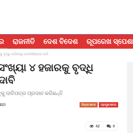
ବର
ରାଜନୀତି
ଦେଶ ବିଦେଶ
ରୂପରେଖ ସ୍ପେଶ
 ବୃଦ୍ଧି କରିବାକୁ ଦେବାଶିଷଙ୍କ ଦାବି
ଖ୍ୟା ୪ ହଜାରକୁ ବୃଦ୍ଧି
ଦାବି
କୁ ଦାବିପତ୍ର ପ୍ରଦାନ କରିଛନ୍ତି
2021
ଜିଲ୍ଲା ଖବର
ପ୍ରମୁଖ ଖବର
42
0