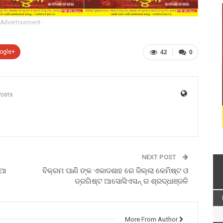
 Advertisement -
ogle+
42
0
Posts
NEXT POST
ିଆ
ବିକ୍ରମ ପାଣି ଙ୍କ ଏକାଦଶାହ ରେ ଜିଲ୍ଲା କେମିଷ୍ଟ ଓ
ଡ୍ରଗିଷ୍ଟ ଆସୋସିଏସନ୍ ର ଶ୍ରଦ୍ଧାଞ୍ଜଳି
More From Author