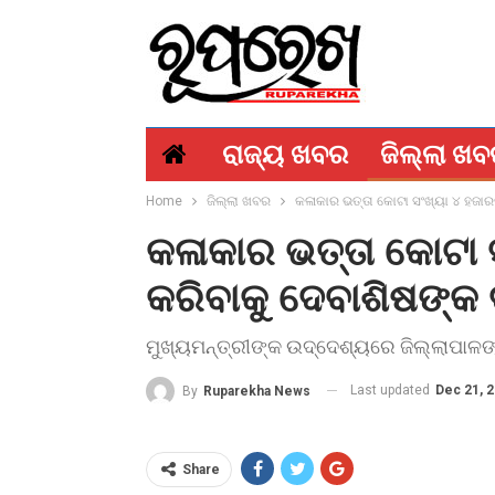
ରାଜ୍ୟ ଖବର
ଜିଲ୍ଲା ଖ
Home
ଜିଲ୍ଲା ଖବର
କଳାକାର ଭତ୍ତା କୋଟା ସଂଖ୍ୟା ୪ ହଜାରକୁ
କଳାକାର ଭତ୍ତା କୋଟା ସଂ
କରିବାକୁ ଦେବାଶିଷଙ୍କ 
ମୁଖ୍ୟମନ୍ତ୍ରୀଙ୍କ ଉଦ୍ଦେଶ୍ୟରେ ଜିଲ୍ଲାପାଳଙ୍
Last updated
Dec 21, 
By
Ruparekha News
Share