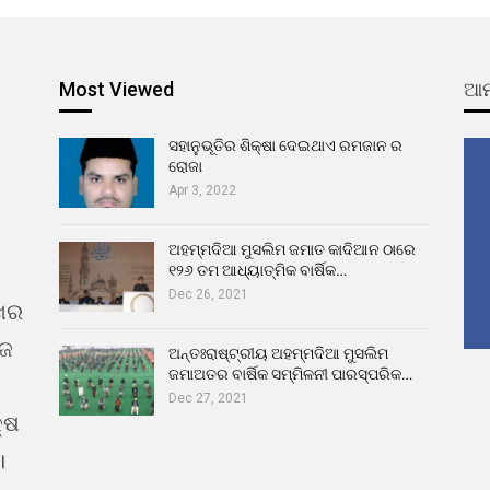
Most Viewed
ଆମ
ସହାନୁଭୂତିର ଶିକ୍ଷା ଦେଇଥାଏ ରମଜାନ ର
ରୋଜା
Apr 3, 2022
ଅହମ୍ମଦିଆ ମୁସଲିମ ଜମାତ କାଦିଆନ ଠାରେ
୧୨୬ ତମ ଆଧ୍ୟାତ୍ମିକ ବାର୍ଷିକ…
Dec 26, 2021
ଖର
ୁଜ
ଅନ୍ତଃରାଷ୍ଟ୍ରୀୟ ଅହମ୍ମଦିଆ ମୁସଲିମ
ଜମାଅତର ବାର୍ଷିକ ସମ୍ମିଳନୀ ପାରସ୍ପରିକ…
Dec 27, 2021
୍ଷ
।