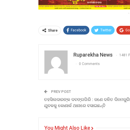
-
Facebook
Twitter
Go
Share
Ruparekha News
1481 
0 Comments
PREV POST
ତହସିଲଦାରଙ୍କ ଦବଙ୍ଗଗିରି : ଜଣେ ଦଳିତ ଦିନମଜୁର
ଯୁବକକୁ କୋଣାର୍କ ଥାନାରେ ବସାଇଛନ୍ତି
You Might Also Like