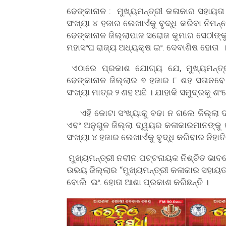
ଢେଙ୍କାନାଳ : ମୁଖ୍ୟମନ୍ତ୍ରୀ କଳାକାର ସହାୟତ
ସଂଖ୍ୟା ୪ ହଜାର ଲେଖାଏଁକୁ ବୃଦ୍ଧି କରିବା ନି
ଢେଙ୍କାନାଳ ଜିଲ୍ଲାପାଳ ସରୋଜ କୁମାର ସେଠୀଙ୍କୁ
ମହାସଂଘ ରାଜ୍ୟ ଅଧ୍ୟକ୍ଷ ଇଂ. ଦେବାଶିଷ ହୋତା 
ଏଠାରେ ପ୍ରକାଶ ଯୋଗ୍ୟ ଯେ, ମୁଖ୍ୟମନ୍ତ୍ର
ଢେଙ୍କାନାଳ ଜିଲ୍ଲାର ୭ ହଜାର ୮ ଶହ ସତାନବ
ସଂଖ୍ୟା ମାତ୍ର ୨ ଶହ ଅଛି । ଯାହାକି ସମୁଦ୍ରକୁ ଶଂ
ଏହି କୋଟା ସଂଖ୍ୟାକୁ ବଢା ନ ଗଲେ ଜିଲ୍ଲା ଦ
ଏବଂ ଅନୁଗୁଳ ଜିଲ୍ଲା ଦ୍ୱୟର କଳାକାରମାନଙ୍କୁ 
ସଂଖ୍ୟା ୪ ହଜାର ଲେଖାଏଁକୁ ବୃଦ୍ଧି କରିବାର ନିହା
ମୁଖ୍ୟମନ୍ତ୍ରୀ ନବୀନ ପଟ୍ଟନାୟକ ନିଶ୍ଚିତ ଭାବ
ଉଭୟ ଜିଲ୍ଲାର “ମୁଖ୍ୟମନ୍ତ୍ରୀ କଳାକାର ସହାୟତ
ବୋଲି ଇଂ. ହୋତା ଆଶା ପ୍ରକାଶ କରିଛନ୍ତି ।