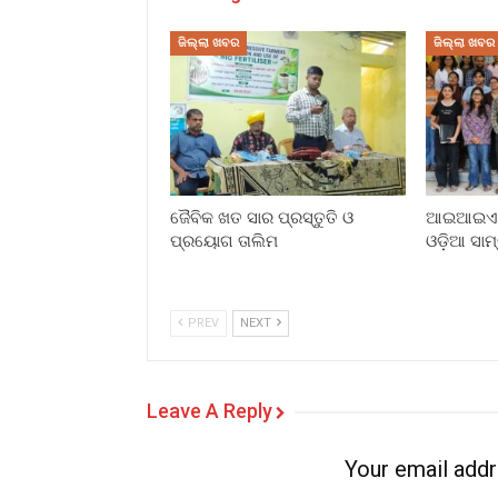
ଜିଲ୍ଲା ଖବର
ଜିଲ୍ଲା ଖବର
ଜୈବିକ ଖତ ସାର ପ୍ରସ୍ତୁତି ଓ
ଆଇଆଇଏମସ
ପ୍ରୟୋଗ ତାଲିମ
ଓଡ଼ିଆ ସାମ
PREV
NEXT
Leave A Reply
Your email addr