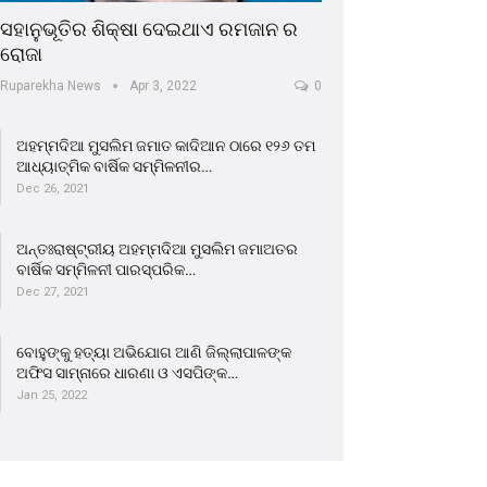
ସହାନୁଭୂତିର ଶିକ୍ଷା ଦେଇଥାଏ ରମଜାନ ର
ରୋଜା
Ruparekha News
Apr 3, 2022
0
ଅହମ୍ମଦିଆ ମୁସଲିମ ଜମାତ କାଦିଆନ ଠାରେ ୧୨୬ ତମ
ଆଧ୍ୟାତ୍ମିକ ବାର୍ଷିକ ସମ୍ମିଳନୀର…
Dec 26, 2021
ଅନ୍ତଃରାଷ୍ଟ୍ରୀୟ ଅହମ୍ମଦିଆ ମୁସଲିମ ଜମାଅତର
ବାର୍ଷିକ ସମ୍ମିଳନୀ ପାରସ୍ପରିକ…
Dec 27, 2021
ବୋହୁଙ୍କୁ ହତ୍ୟା ଅଭିଯୋଗ ଆଣି ଜିଲ୍ଲାପାଳଙ୍କ
ଅଫିସ ସାମ୍ନାରେ ଧାରଣା ଓ ଏସପିଙ୍କ…
Jan 25, 2022