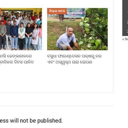
ଜିଲ୍ଲା ଖବର
« N
ି ଢେଙ୍କାନାଳରେ
ବସୁଧା ଫାଉଣ୍ଡେସନ ପକ୍ଷରୁ ବର
୍ବାଦିକତା ଦିବସ ପାଳିତ
ଏବଂ ଅସ୍ୱସ୍ଥ ଚାରା ରୋପଣ
ess will not be published.