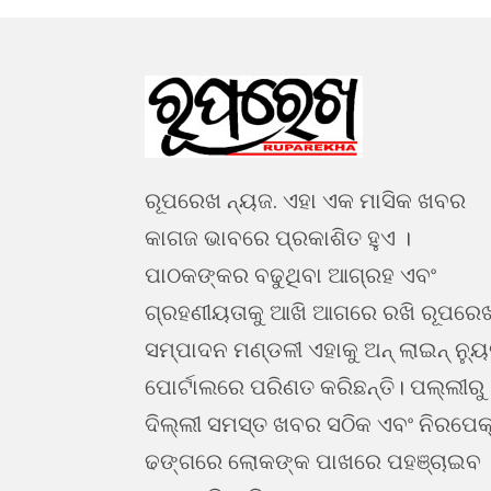
ରୂପରେଖ ନ୍ୟଜ. ଏହା ଏକ ମାସିକ ଖବର
କାଗଜ ଭାବରେ ପ୍ରକାଶିତ ହୁଏ ।
ପାଠକଙ୍କର ବଢୁଥିବା ଆଗ୍ରହ ଏବଂ
ଗ୍ରହଣୀୟତାକୁ ଆଖି ଆଗରେ ରଖି ରୂପରେ
ସମ୍ପାଦନ ମଣ୍ଡଳୀ ଏହାକୁ ଅନ୍ ଲାଇନ୍ ନ୍ୟ
ପୋର୍ଟାଲରେ ପରିଣତ କରିଛନ୍ତି। ପଲ୍ଲୀରୁ
ଦିଲ୍ଲୀ ସମସ୍ତ ଖବର ସଠିକ ଏବଂ ନିରପେକ
ଢଙ୍ଗରେ ଲୋକଙ୍କ ପାଖରେ ପହଞ୍ଚାଇବ 