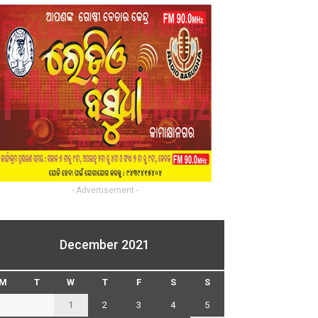
- Advertisement -
December 2021
M
T
W
T
F
S
S
1
2
3
4
5