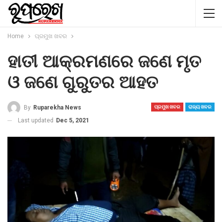
Home
ପ୍ରମୁଖ ଖବର
ହାତୀ ଆକ୍ରମଣରେ ଜଣେ ମୃତ
ଓ ଜଣେ ଗୁରୁତର ଆହତ
By
Ruparekha News
ପ୍ରମୁଖ ଖବର
ରାଜ୍ୟ ଖବର
Last updated
Dec 5, 2021