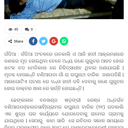
45
0
Share
ଗଁଦିଆ : ଗଁଦିଆ ଅଂଚଳରେ ଗତକାଲି ଓ ଆଜି ହାତୀ ଆକ୍ରମଣରେ
ଜଣକର ମୃତ ହୋଇଥିବା ବେଳେ ଅନ୍ୟ ଜଣେ ଗୁରୁତର ଆହତ ହୋଇ
କଟକ ବଡ ମେଡିକାଲ ରେ ଚିକିତ୍ସାଧୀନ ଥିବାର ଜଣାଯାଇଛି |
ମୃତକ ହେଉଛନ୍ତି ବଣିଆପଡା ଗାଁ ରା ରଘୁନାଥ ବାରିକ ଜଣାପଡିଛି |
ଆଉଗୋଟିଏ ଘଟଣା ରେ ଦନ୍ତା ହାତୀ ଦଳି ଦେବାରୁ ଜଣେ ଗୁରୁତର
ହୋଇ ଡାକ୍ତର ଖାନା ରେ ଭର୍ତ୍ତି ହୋଇଛନ୍ତି |
ଢେଙ୍କାନାଳ ବନଖଣ୍ଡ ଷଡ଼ଙ୍ଗୀ ରେଞ୍ଜ ଅନ୍ତର୍ଗତ
ବଣିଆପଡା(କଲନସାହି)ଗ୍ରାମର ରଘୁନାଥ ବାରିକ (୭୧) ଗତକାଲି
ଏକ ଶୁଦ୍ଧ ଘର କାର୍ଯ୍ୟରେ ଯୋଗଦେବାକୁ ରାମେଇ ଗ୍ରାମକୁ
ଯାଇଥିଲେ | ସେଠାରୁ କାମ ସାରି ସେ ରବିବାର ସକାଳ ସମୟରେ
ନିଜର ଘରକୁଫେରୁ ଥିଲେ |ବାଟ ରେ ଦାଣ୍ଡେଇବେରେଣୀ ତାଳପଦା