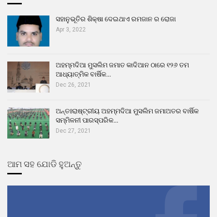
ସହାନୁଭୂତିର ଶିକ୍ଷା ଦେଇଥାଏ ରମଜାନ ର ରୋଜା
Apr 3, 2022
ଅହମ୍ମଦିଆ ମୁସଲିମ ଜମାତ କାଦିଆନ ଠାରେ ୧୨୬ ତମ
ଆଧ୍ୟାତ୍ମିକ ବାର୍ଷିକ…
Dec 26, 2021
ଅନ୍ତଃରାଷ୍ଟ୍ରୀୟ ଅହମ୍ମଦିଆ ମୁସଲିମ ଜମାଅତର ବାର୍ଷିକ
ସମ୍ମିଳନୀ ପାରସ୍ପରିକ…
Dec 27, 2021
ଆମ ସହ ଯୋଡି ହୁଅନ୍ତୁ