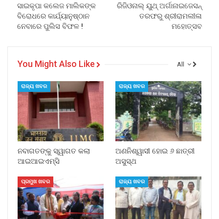
ସାଇକୃପା କଲେଜ ମାଲିକଙ୍କ
ରିଜିଓନାଲ୍ ୟୁଥ୍ ଅର୍ଗାନାଇଜେସନ୍
ବିରୋଧରେ କାର୍ଯ୍ୟାନୁଷ୍ଠାନ
ତରଫରୁ ଶ୍ରୀରାମଲୀଳା
ନେବାରେ ପୁଲିସ ବିଫଳ !
ମହୋତ୍ସବ
You Might Also Like
All
ରାଜ୍ୟ ଖବର
ରାଜ୍ୟ ଖବର
ନବାଗତଙ୍କୁ ସ୍ୱାଗତ କଲା
ଅଣନିଶ୍ୱାସୀ ହୋଇ ୬ ଛାତ୍ରୀ
ଆଇଆଇଏମ୍‌ସି
ଅସୁସ୍ଥ
ପ୍ରମୁଖ ଖବର
ରାଜ୍ୟ ଖବର