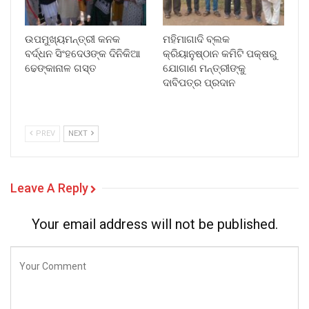
ଉପମୁଖ୍ୟମନ୍ତ୍ରୀ କନକ
ମହିମାଗାଦି ବ୍ଲକ
ବର୍ଦ୍ଧନ ସିଂହଦେଓଙ୍କ ଦିନିକିଆ
କ୍ରିୟାନୁଷ୍ଠାନ କମିଟି ପକ୍ଷରୁ
ଢେଙ୍କାନାଳ ଗସ୍ତ
ଯୋଗାଣ ମନ୍ତ୍ରୀଙ୍କୁ
ଦାବିପତ୍ର ପ୍ରଦାନ
PREV
NEXT
Leave A Reply
Your email address will not be published.