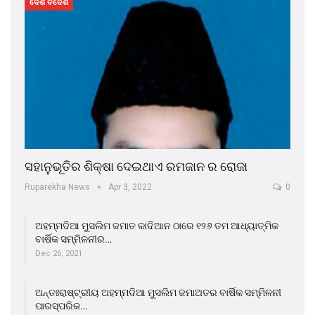
ଦେଶ ବିଦେଶ
ସହାନୁଭୂତିର ଶିକ୍ଷା ଦେଇଥାଏ ରମଜାନ ର ରୋଜା
Ruparekha News
Apr 3, 2022
0
ଅହମ୍ମଦିଆ ମୁସଲିମ ଜମାତ କାଦିଆନ ଠାରେ ୧୨୬ ତମ ଆଧ୍ୟାତ୍ମିକ
ବାର୍ଷିକ ସମ୍ମିଳନୀର…
Dec 26, 2021
ଅନ୍ତଃରାଷ୍ଟ୍ରୀୟ ଅହମ୍ମଦିଆ ମୁସଲିମ ଜମାଅତର ବାର୍ଷିକ ସମ୍ମିଳନୀ
ପାରସ୍ପରିକ…