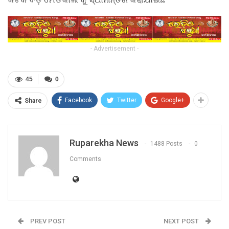
- Advertisement -
45
0
Facebook
Twitter
Google+
Share
Ruparekha News
1488 Posts
0
Comments
PREV POST
NEXT POST