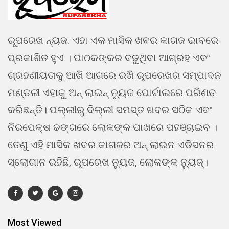
ରୂପରେଖ ନ୍ୟଜ. ଏହା ଏକ ମାସିକ ଖବର କାଗଜ ଭାବରେ
ପ୍ରକାଶିତ ହୁଏ । ପାଠକଙ୍କର ବଢୁଥିବା ଆଗ୍ରହ ଏବଂ
ଗ୍ରହଣୀୟତାକୁ ଆଖି ଆଗରେ ରଖି ରୂପରେଖର ସମ୍ପାଦନ
ମଣ୍ଡଳୀ ଏହାକୁ ଅନ୍ ଲାଇନ୍ ନ୍ୟୁଜ ପୋର୍ଟାଲରେ ପରିଣତ
କରିଛନ୍ତି। ପଲ୍ଲୀରୁ ଦିଲ୍ଲୀ ସମସ୍ତ ଖବର ସଠିକ ଏବଂ
ନିରପେକ୍ଷ ଢଙ୍ଗରେ ଲୋକଙ୍କ ପାଖରେ ପହଞ୍ଚାଇବ ।
ତେଣୁ ଏହି ମାସିକ ଖବର କାଗଜର ଅନ୍ ଲାଇନ ଏଡିସନର
ସ୍ଲୋଗାନ ରହିଛି, ରୂପରେଖ ନ୍ୟୁଜ, ଲୋକଙ୍କ ନ୍ୟୁଜ୍।
Most Viewed