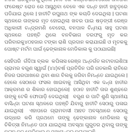
ଫରେଷ୍ଟ ରୋଡ ରେ ଆସୁଥିବା ବେଳେ ଏକ ଦାନ୍ତ ହାତୀ ହାବୁଡ଼ରେ
ପଡିଯାଇ ଥିଲେ | ହାତୀଟି ରଘୁନାଥ ଙ୍କ କଚାଡି ଦେଇଥିଲା | ଘଟଣା
ସ୍ଥଳରେ ତାଙ୍କର ମୃତ ହୋଇଥିଲା ଖବର ପାଇ ଷଡ଼ଙ୍ଗୀ ରେଞ୍ଜ
ଅଧିକାରୀ ଚନ୍ଦ୍ରମଣି ବେହେରା, ବନପାଳ ଚିନ୍ମୟ ସାହୁ ଘଟଣା
ସ୍ଥଳରେ ପହଞ୍ଚି ଥିଲେ ବନବିଭାଗ ତରଫରୁ ମୃତ କର
ପରିବାରକୁ୪୦ହଜାର ଟଙ୍କା ରାଶି ପ୍ରଦାନ କରାଯାଇଛି ଓ ମୃତକକୁ
ପୋଷ୍ଟ ମର୍ଟମ ପାଇଁ ଢେ଼ଙ୍କାନାଳ ମେଡିକାଲ କୁ ପଠାଯାଇଛି|
ସେହିପରି ଗଁଦିଆ ବ୍ଲକ କପିଳାସ ରେଞ୍ଜ ଅନ୍ତର୍ଗତ ଲଟାବାଇଶିଆ
ଗ୍ରାମର ବରୁଣ ସ୍ୱାଇଁ (୪୪)ବର୍ଷ ପ୍ରତିଦିନ ପରି ଗତକାଲି ରାତିରେ
ନିଜର ଘରପାଖରେ ଥିବା ଶାଗ ବିଲକୁ ଜଗିବା ନିମନ୍ତେ ଯାଇଥିଲେ |
ହେଲେ ସେଠାରେ ଫସଲ ଖାଇବାକୁ ଆସିଥିବା ଏକ ଦନ୍ତା ହାତୀର
ଆକ୍ରମଣ ର ଶିକାର ହୋଇଥିଲେ| ହଠାତ ହାତୀଟି ତାର ଶୁଣ୍ଢରେ
ତାଙ୍କୁ ଟେକି ଫୋପାଡ଼ି ଦେଇଥିଲା| ବରୁଣ ର ପାଟି ଶୁଣି ସ୍ଥାନୀୟ
ବାସିନ୍ଦା ଘଟଣା ସ୍ଥଳରେ ପହଞ୍ଚି ଯିବାରୁ ହାତୀଟି ସେଠାରୁ ପଳାଇ
ଯାଇଥିଲା| ଏହାପରେ ଗ୍ରାମବାସୀ ଆହତ ଅବସ୍ଥାରେ ସେଠାରୁ
ଉଦ୍ଧାର କରି ପ୍ରଥମେ ତାଙ୍କୁ ଢେ଼ଙ୍କାନାଳ ମେଡିକାଲ କୁ
ଚିକିତ୍ସା ନିମନ୍ତେ ପଠା ଯାଇଥିଲା ଅବସ୍ଥା ଗୁରୁତର ଥିବାରୁ ତାଙ୍କୁ
କଟକ ବଡ଼ ମେଡିକାଲ କୁ ସ୍ଥାନାନ୍ତର କରାଯାଇଛି