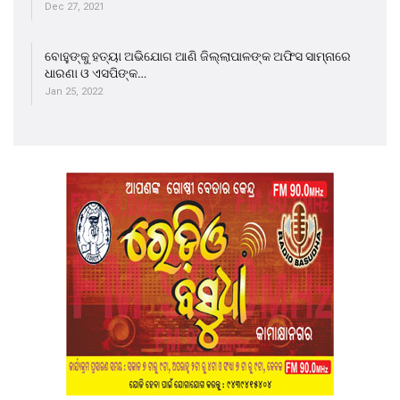
Dec 27, 2021
ବୋହୁଙ୍କୁ ହତ୍ୟା ଅଭିଯୋଗ ଆଣି ଜିଲ୍ଲାପାଳଙ୍କ ଅଫିସ ସାମ୍ନାରେ
ଧାରଣା ଓ ଏସପିଙ୍କ…
Jan 25, 2022