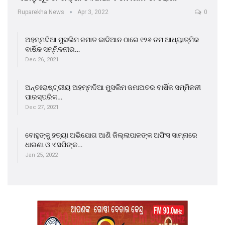
Ruparekha News
Apr 3, 2022
0
ଅହମ୍ମଦିଆ ମୁସଲିମ ଜମାତ କାଦିଆନ ଠାରେ ୧୨୬ ତମ ଆଧ୍ୟାତ୍ମିକ
ବାର୍ଷିକ ସମ୍ମିଳନୀର…
Dec 26, 2021
ଅନ୍ତଃରାଷ୍ଟ୍ରୀୟ ଅହମ୍ମଦିଆ ମୁସଲିମ ଜମାଅତର ବାର୍ଷିକ ସମ୍ମିଳନୀ
ପାରସ୍ପରିକ…
Dec 27, 2021
ବୋହୁଙ୍କୁ ହତ୍ୟା ଅଭିଯୋଗ ଆଣି ଜିଲ୍ଲାପାଳଙ୍କ ଅଫିସ ସାମ୍ନାରେ
ଧାରଣା ଓ ଏସପିଙ୍କ…
Jan 25, 2022