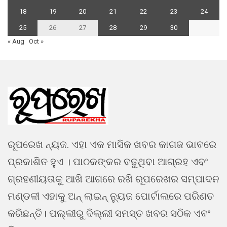
18
19
20
21
22
23
24
25
26
27
28
29
30
« Aug
Oct »
ରୂପରେଖ ନ୍ୟଜ. ଏହା ଏକ ମାସିକ ଖବର କାଗଜ ଭାବରେ
ପ୍ରକାଶିତ ହୁଏ । ପାଠକଙ୍କର ବଢୁଥିବା ଆଗ୍ରହ ଏବଂ
ଗ୍ରହଣୀୟତାକୁ ଆଖି ଆଗରେ ରଖି ରୂପରେଖର ସମ୍ପାଦନ
ମଣ୍ଡଳୀ ଏହାକୁ ଅନ୍ ଲାଇନ୍ ନ୍ୟୁଜ ପୋର୍ଟାଲରେ ପରିଣତ
କରିଛନ୍ତି। ପଲ୍ଲୀରୁ ଦିଲ୍ଲୀ ସମସ୍ତ ଖବର ସଠିକ ଏବଂ