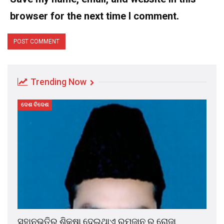
browser for the next time I comment.
Trending Now
ଦେଶ ବିଦେଶ
ସହାନୁଭୂତିର ଶିକ୍ଷା ଦେଇଥାଏ ରମଜାନ ର ରୋଜା