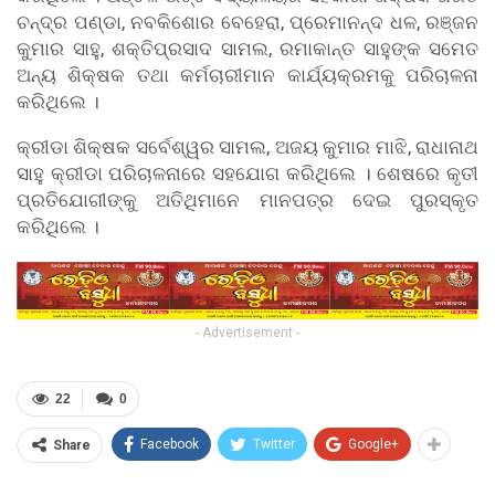
ଚନ୍ଦ୍ର ପଣ୍ଡା, ନବକିଶୋର ବେହେରା, ପ୍ରେମାନନ୍ଦ ଧଳ, ରଞ୍ଜନ
କୁମାର ସାହୁ, ଶକ୍ତିପ୍ରସାଦ ସାମଲ, ରମାକାନ୍ତ ସାହୁଙ୍କ ସମେତ
ଅନ୍ୟ ଶିକ୍ଷକ ତଥା କର୍ମଚାରୀମାନ କାର୍ଯ୍ୟକ୍ରମକୁ ପରିଚାଳନା
କରିଥିଲେ ।
କ୍ରୀଡା ଶିକ୍ଷକ ସର୍ବେଶ୍ୱର ସାମଲ, ଅଜୟ କୁମାର ମାଝି, ରାଧାନାଥ
ସାହୁ କ୍ରୀଡା ପରିଚାଳନାରେ ସହଯୋଗ କରିଥିଲେ । ଶେଷରେ କୃତୀ
ପ୍ରତିଯୋଗୀଙ୍କୁ ଅତିଥିମାନେ ମାନପତ୍ର ଦେଇ ପୁରସ୍କୃତ
କରିଥିଲେ ।
- Advertisement -
22
0
Facebook
Twitter
Google+
Share