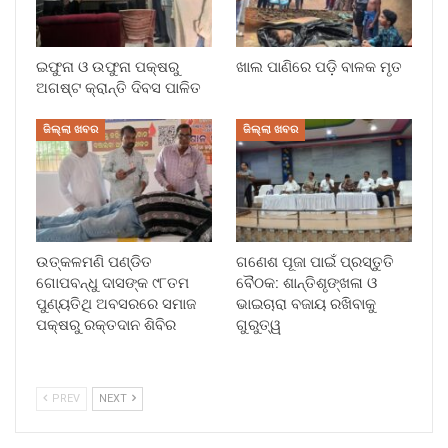
ଇଫୁନା ଓ ଉଫୁନା ପକ୍ଷରୁ
ଖାଲ ପାଣିରେ ପଡ଼ି ବାଳକ ମୃତ
ଅଗଷ୍ଟ କ୍ରାନ୍ତି ଦିବସ ପାଳିତ
ଜିଲ୍ଲା ଖବର
ଜିଲ୍ଲା ଖବର
ଉତ୍କଳମଣି ପଣ୍ଡିତ
ଗଣେଶ ପୂଜା ପାଇଁ ପ୍ରସ୍ତୁତି
ଗୋପବନ୍ଧୁ ଦାସଙ୍କ ୯୮ତମ
ବୈଠକ: ଶାନ୍ତିଶୃଙ୍ଖଳା ଓ
ପୁଣ୍ୟତିଥି ଅବସରରେ ସମାଜ
ଭାଇଚାରା ବଜାୟ ରଖିବାକୁ
ପକ୍ଷରୁ ରକ୍ତଦାନ ଶିବିର
ଗୁରୁତ୍ୱ
PREV
NEXT