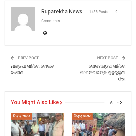
Ruparekha News
1488 Posts
0
Comments
PREV POST
NEXT POST
ମାଣ୍ଡପା ସାହିରେ ବୋଇତ
ଦୋଳମଣ୍ଡପ ସାହିରେ
ବନ୍ଦାଣ
ମା’ମଙ୍ଗଳାଙ୍କ ଖୁଦୁରୁକୁଣୀ
ଓଷା
You Might Also Like
All
ଜିଲ୍ଲା ଖବର
ଜିଲ୍ଲା ଖବର