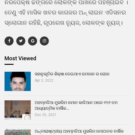
ନିରପେକ୍ଷ ଢଙ୍ଗରେ ଲୋକଙ୍କ ପାଖରେ ପହଞ୍ଚାଇବ ।
ତେଣୁ ଏହି ମାସିକ ଖବର କାଗଜର ଅନ୍ ଲାଇନ ଏଡିସନର
ସ୍ଲୋଗାନ ରହିଛି, ରୂପରେଖ ନ୍ୟୁଜ, ଲୋକଙ୍କ ନ୍ୟୁଜ୍।
Most Viewed
ସହାନୁଭୂତିର ଶିକ୍ଷା ଦେଇଥାଏ ରମଜାନ ର ରୋଜା
Apr 3, 2022
ଅହମ୍ମଦିଆ ମୁସଲିମ ଜମାତ କାଦିଆନ ଠାରେ ୧୨୬ ତମ
ଆଧ୍ୟାତ୍ମିକ ବାର୍ଷିକ…
Dec 26, 2021
ଅନ୍ତଃରାଷ୍ଟ୍ରୀୟ ଅହମ୍ମଦିଆ ମୁସଲିମ ଜମାଅତର ବାର୍ଷିକ