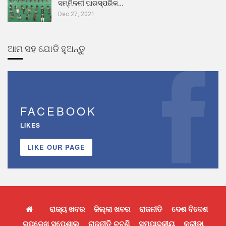
ସମ୍ମିଳନୀ ପାରସ୍ପରିକ…
Dec 27, 2021
ଆମ ସହ ଯୋଡି ହୁଅନ୍ତୁ
FACEBOOK
LIKES
LIKE OUR PAGE
ରାଜ୍ୟ ଖବର
ଜିଲ୍ଲା ଖବର
ରାଜନୀତି
ଦେଶ ବିଦେଶ
ରୂପରେଖ ସ୍ପେଶାଲ
ରାଜନୀତି ଚଟଣି
ସମ୍ପାଦକୀୟ
କ୍ରୀଡା