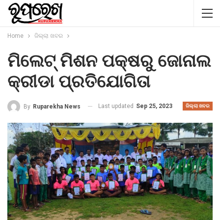
Home
ଜିଲ୍ଲା ଖବର
ମିଲେଟ୍ ମିଶନ ପକ୍ଷରୁ ଜୋନାଲ
କ୍ରୀଡା ପ୍ରତିଯୋଗିତା
Last updated
Sep 25, 2023
By
Ruparekha News
ଜିଲ୍ଲା ଖବର