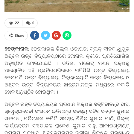
22
0
Share
ଢେଙ୍କାନାଳ:
ଢେଙ୍କାନାଳ ଜିଲ୍ଲା ଓଡାପଡା ବ୍ଲକ୍ ଦୀନବନ୍ଧୁପୁର
ଅଞ୍ଚଳ ଉଚ୍ଚ ବିଦ୍ୟାଳୟଠାରେ ଜୋନାଲ କ୍ରୀଡା ପ୍ରତିଯୋଗିତା
ଅନୁଷ୍ଠିତ ହୋଇଯାଇଛି । ଓଡିଶା ମିଲେଟ୍ ମିଶନ ପକ୍ଷରୁ
ଆୟୋଜିତ ଏହି ପ୍ରତିଯୋଗିତାରେ ଘଟିପିରି ଉଚ୍ଚ ବିଦ୍ୟାଳୟ,
ଜେନାମଣି ଉଚ୍ଚ ବିଦ୍ୟାଳୟ, ଦିବ୍ୟଜ୍ୟୋତି ଉଚ୍ଚ ବିଦ୍ୟାଳୟ ଓ
ଅଞ୍ଚଳ ଉଚ୍ଚ ବିଦ୍ୟାଳୟର ଛାତ୍ରମାନଙ୍କ ମଧ୍ୟରେ କବାଡି
ଖେଳ ଅନୁଷ୍ଠିତ ହୋଇଥିଲା ।
ଅଞ୍ଚଳ ଉଚ୍ଚ ବିଦ୍ୟାଳୟର ପ୍ରଧାନ ଶିକ୍ଷକ ସଚ୍ଚିଦାନନ୍ଦ ଦାସ,
ସ୍ୱେଚ୍ଛାସେବୀ ସଂଗଠନ ଇଡିଅଟ୍ର ସଦସ୍ୟ ସଚିବ ସରୋଜ କୁମାର
ଶତପଥୀ, ପରିଚାଳନା କମିଟି ସଦସ୍ୟ ଶିଶିର କୁମାର ପାଣି, ଜିଲ୍ଲା
କାର୍ଯ୍ୟକ୍ରମ ସଂଯୋଜକ ରାକେଶ କୁମାର ସାହୁ, ଆକାଉଣ୍ଟାଣ୍ଟ୍
ଜୟରାମ ପ୍ରଧାନ, ଅବସରପ୍ରାପ୍ତ କ୍ରୀଡା ଶିକ୍ଷକ ପ୍ରଶାନ୍ତ