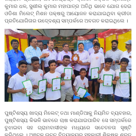
କୁମାର ଧଳ, ସୁଶୀଲ କୁମାର ମହାପାତ୍ର ଅତିଥି ଭାବେ ଯୋଗ ଦେଇ
ଓଡିଶା ମିଲେଟ୍ ମିଶନ ପକ୍ଷରୁ ଆୟୋଜନ କରାଯାଇଥିବା କ୍ରୀଡା
ପ୍ରତିଯୋଗିତାର ଉଦେ୍ଦଶ୍ୟ ସମ୍ପର୍କରେ ଅବଗତ କରାଇଥିଲେ ।
ପୁଷ୍ଟିଶସ୍ୟ ଖାଦ୍ୟ ମିଲେଟ୍ ତଥା ମାଣ୍ଡିଆକୁ ନିୟମିତ ବ୍ୟବହାର,
ପୁଷ୍ଟିଶସ୍ୟ କିଭଳି ଭାବରେ ଚାଷ କରାଯାଇପାରିବ ସେ ସମ୍ପର୍କରେ
ବୁଝାଇବା ସହ ଗ୍ରାମବାସୀଙ୍କ ମଧ୍ୟରେ ସଚେତନତା ସୃଷ୍ଟି
କରିଥିଲେ । ଅଞ୍ଚଳ ଉଚ୍ଚ ବିଦ୍ୟାଳୟର ସହକାରୀ ଶିକ୍ଷକ ଶରତ